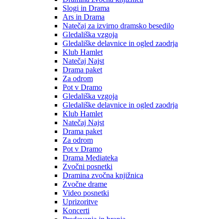
Slogi in Drama
Ars in Drama
Natečaj za izvirno dramsko besedilo
Gledališka vzgoja
Gledališke delavnice in ogled zaodrja
Klub Hamlet
Natečaj Najst
Drama paket
Za odrom
Pot v Dramo
Gledališka vzgoja
Gledališke delavnice in ogled zaodrja
Klub Hamlet
Natečaj Najst
Drama paket
Za odrom
Pot v Dramo
Drama Mediateka
Zvočni posnetki
Dramina zvočna knjižnica
Zvočne drame
Video posnetki
Uprizoritve
Koncerti