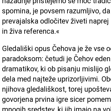
nazadnje prištejemo še moč tradici
spomina, je povsem razumljivo, da
prevajalska odločitev živeti naprej
in živa referenca.«
Gledališki opus Čehova je že vse 
paradoksom: četudi je Čehov eden 
dramatikov, ki ob pisanju mislijo g
dela med najteže uprizorljivimi. O
njihova gledališkost, torej upoštev
govorjena prvina igre sicer pomem
mnogih sredstev, ki jih imajo na volj