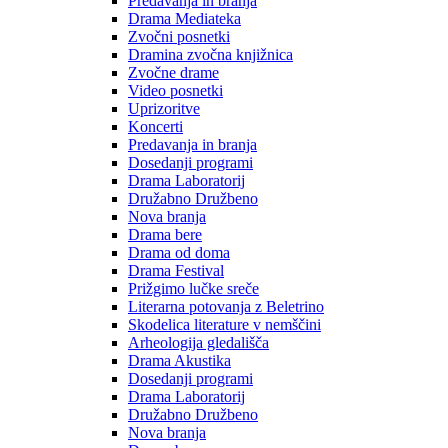
Predavanja in branja
Drama Mediateka
Zvočni posnetki
Dramina zvočna knjižnica
Zvočne drame
Video posnetki
Uprizoritve
Koncerti
Predavanja in branja
Dosedanji programi
Drama Laboratorij
Družabno Družbeno
Nova branja
Drama bere
Drama od doma
Drama Festival
Prižgimo lučke sreče
Literarna potovanja z Beletrino
Skodelica literature v nemščini
Arheologija gledališča
Drama Akustika
Dosedanji programi
Drama Laboratorij
Družabno Družbeno
Nova branja