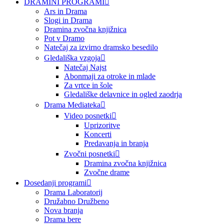
DRAMINI PROGRAMI
Ars in Drama
Slogi in Drama
Dramina zvočna knjižnica
Pot v Dramo
Natečaj za izvirno dramsko besedilo
Gledališka vzgoja
Natečaj Najst
Abonmaji za otroke in mlade
Za vrtce in šole
Gledališke delavnice in ogled zaodrja
Drama Mediateka
Video posnetki
Uprizoritve
Koncerti
Predavanja in branja
Zvočni posnetki
Dramina zvočna knjižnica
Zvočne drame
Dosedanji programi
Drama Laboratorij
Družabno Družbeno
Nova branja
Drama bere