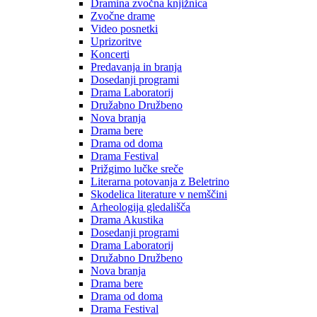
Dramina zvočna knjižnica
Zvočne drame
Video posnetki
Uprizoritve
Koncerti
Predavanja in branja
Dosedanji programi
Drama Laboratorij
Družabno Družbeno
Nova branja
Drama bere
Drama od doma
Drama Festival
Prižgimo lučke sreče
Literarna potovanja z Beletrino
Skodelica literature v nemščini
Arheologija gledališča
Drama Akustika
Dosedanji programi
Drama Laboratorij
Družabno Družbeno
Nova branja
Drama bere
Drama od doma
Drama Festival