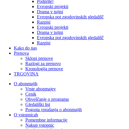
Podprite!
Evropski projekti
Drama v tujini
Evropska pot zgodovinskih gledališč
Razpisi
Evropski projekti
Drama v tujini
Evropska pot zgodovinskih gledališč
Razpisi
Kako do nas
Prenova
Sklopi prenove
Razlogi za prenovo
Kronologija prenove
TRGOVINA
O abonmajih
Vrste abonmajev
Cenik
Obveščanje o programu
Gledališki list
Pogosta vprašanja o abonmajih
O vstopnicah
Pomembne informacije
Nakup vstopnic