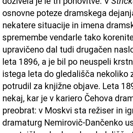
doživela je le tri ponovitve. V
Stričk
osnovne poteze dramskega dejan
nekatere situacije in imena dramsk
spremembe vendarle tako korenite,
upravičeno dal tudi drugačen naslo
leta 1896, a je bil po neuspeli krstn
istega leta do gledališča nekoliko z
potrudil za knjižne objave. Leta 18
nekaj, kar je v kariero Čehova dra
preobrat: v Moskvi sta režiser in ig
dramaturg Nemirovič-Dančenko u