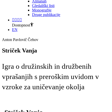
Almanah
Gledališki listi
Monografije
Druge publikacije
Dostopnost
EN
Anton Pavlovič Čehov
Striček Vanja
Igra o družinskih in družbenih
vprašanjih s preroškim uvidom v
vzroke za uničevanje okolja