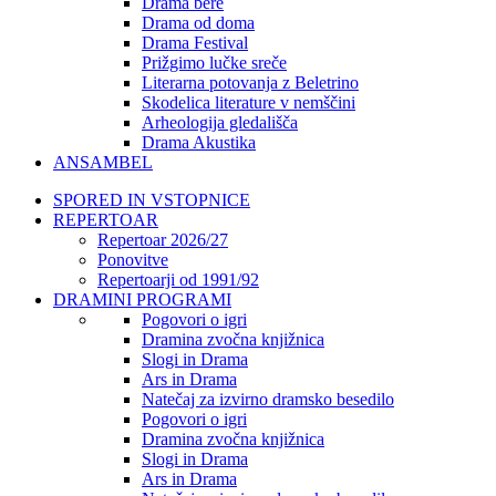
Drama bere
Drama od doma
Drama Festival
Prižgimo lučke sreče
Literarna potovanja z Beletrino
Skodelica literature v nemščini
Arheologija gledališča
Drama Akustika
ANSAMBEL
SPORED IN VSTOPNICE
REPERTOAR
Repertoar 2026/27
Ponovitve
Repertoarji od 1991/92
DRAMINI PROGRAMI
Pogovori o igri
Dramina zvočna knjižnica
Slogi in Drama
Ars in Drama
Natečaj za izvirno dramsko besedilo
Pogovori o igri
Dramina zvočna knjižnica
Slogi in Drama
Ars in Drama