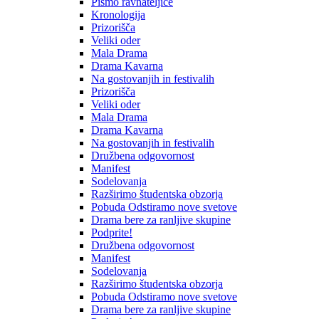
Pismo ravnateljice
Kronologija
Prizorišča
Veliki oder
Mala Drama
Drama Kavarna
Na gostovanjih in festivalih
Prizorišča
Veliki oder
Mala Drama
Drama Kavarna
Na gostovanjih in festivalih
Družbena odgovornost
Manifest
Sodelovanja
Razširimo študentska obzorja
Pobuda Odstiramo nove svetove
Drama bere za ranljive skupine
Podprite!
Družbena odgovornost
Manifest
Sodelovanja
Razširimo študentska obzorja
Pobuda Odstiramo nove svetove
Drama bere za ranljive skupine