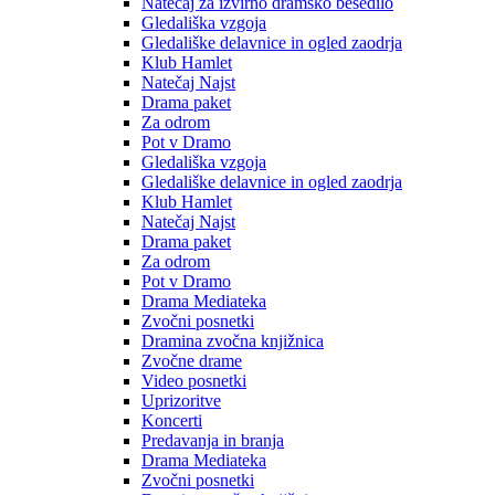
Natečaj za izvirno dramsko besedilo
Gledališka vzgoja
Gledališke delavnice in ogled zaodrja
Klub Hamlet
Natečaj Najst
Drama paket
Za odrom
Pot v Dramo
Gledališka vzgoja
Gledališke delavnice in ogled zaodrja
Klub Hamlet
Natečaj Najst
Drama paket
Za odrom
Pot v Dramo
Drama Mediateka
Zvočni posnetki
Dramina zvočna knjižnica
Zvočne drame
Video posnetki
Uprizoritve
Koncerti
Predavanja in branja
Drama Mediateka
Zvočni posnetki