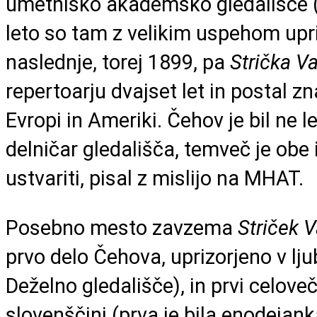
umetniško akademsko gledališče 
leto so tam z velikim uspehom upri
naslednje, torej 1899, pa
Strička V
repertoarju dvajset let in postal zn
Evropi in Ameriki. Čehov je bil ne 
delničar gledališča, temveč je obe i
ustvariti, pisal z mislijo na MHAT.
Posebno mesto zavzema
Striček 
prvo delo Čehova, uprizorjeno v lju
Deželno gledališče), in prvi celove
slovenščini (prva je bila enodejan