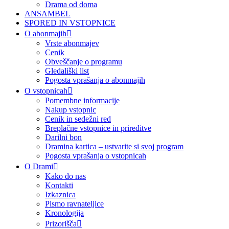
Drama od doma
ANSAMBEL
SPORED IN VSTOPNICE
O abonmajih
Vrste abonmajev
Cenik
Obveščanje o programu
Gledališki list
Pogosta vprašanja o abonmajih
O vstopnicah
Pomembne informacije
Nakup vstopnic
Cenik in sedežni red
Breplačne vstopnice in prireditve
Darilni bon
Dramina kartica – ustvarite si svoj program
Pogosta vprašanja o vstopnicah
O Drami
Kako do nas
Kontakti
Izkaznica
Pismo ravnateljice
Kronologija
Prizorišča