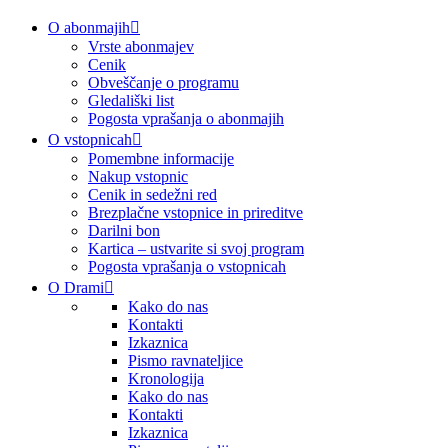
O abonmajih
Vrste abonmajev
Cenik
Obveščanje o programu
Gledališki list
Pogosta vprašanja o abonmajih
O vstopnicah
Pomembne informacije
Nakup vstopnic
Cenik in sedežni red
Brezplačne vstopnice in prireditve
Darilni bon
Kartica – ustvarite si svoj program
Pogosta vprašanja o vstopnicah
O Drami
Kako do nas
Kontakti
Izkaznica
Pismo ravnateljice
Kronologija
Kako do nas
Kontakti
Izkaznica