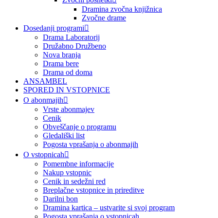
Dramina zvočna knjižnica
Zvočne drame
Dosedanji programi
Drama Laboratorij
Družabno Družbeno
Nova branja
Drama bere
Drama od doma
ANSAMBEL
SPORED IN VSTOPNICE
O abonmajih
Vrste abonmajev
Cenik
Obveščanje o programu
Gledališki list
Pogosta vprašanja o abonmajih
O vstopnicah
Pomembne informacije
Nakup vstopnic
Cenik in sedežni red
Breplačne vstopnice in prireditve
Darilni bon
Dramina kartica – ustvarite si svoj program
Pogosta vprašanja o vstopnicah