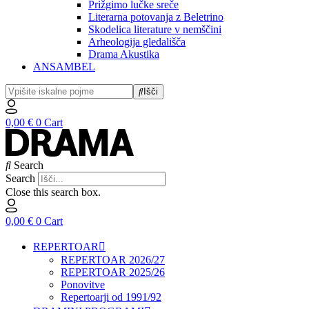
Prižgimo lučke sreče
Literarna potovanja z Beletrino
Skodelica literature v nemščini
Arheologija gledališča
Drama Akustika
ANSAMBEL
Išči
0,00
€
0
Cart
Search
Search
Close this search box.
0,00
€
0
Cart
REPERTOAR
REPERTOAR 2026/27
REPERTOAR 2025/26
Ponovitve
Repertoarji od 1991/92