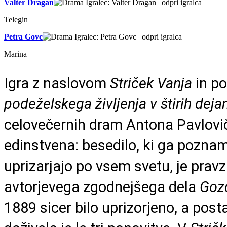
Valter Dragan
Telegin
Petra Govc
Marina
Igra z naslovom
Striček Vanja
in p
podeželskega življenja v štirih dejan
celovečernih dram Antona Pavlov
edinstvena: besedilo, ki ga pozna
uprizarjajo po vsem svetu, je prav
avtorjevega zgodnejšega dela
Goz
1889 sicer bilo uprizorjeno, a post