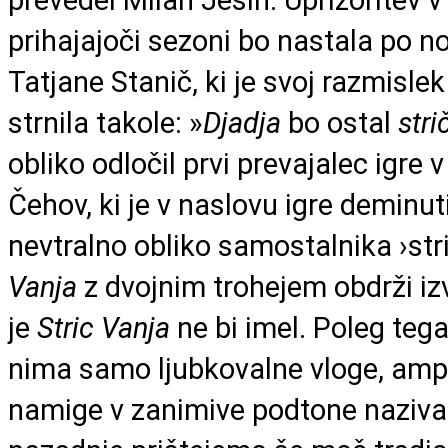
prevedel Milan Jesih. Uprizoritev v
prihajajoči sezoni bo nastala po 
Tatjane Stanič, ki je svoj razmisle
strnila takole: »
Djadja
bo ostal
stri
obliko odločil prvi prevajalec igre 
Čehov, ki je v naslovu igre deminut
nevtralno obliko samostalnika ›str
Vanja
z dvojnim trohejem obdrži iz
je
Stric Vanja
ne bi imel. Poleg teg
nima samo ljubkovalne vloge, amp
namige v zanimive podtone naziva ›