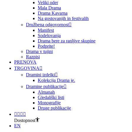
Veliki oder
Mala Drama
Drama Kavarna
Na gostovanjih in festivalih
Družbena odgovornost
Manifest
Sodelovanja
Drama bere za ranljive skupine
Podprite!
Drama v tujini
Razpisi
PRENOVA
TRGOVINA
Dramini izdelki
Kolekcija Drama je.
Dramine publikacije
Almanah
Gledališki listi
Monografije
Druge publikacije
Dostopnost
EN