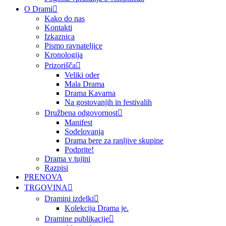
O Drami
Kako do nas
Kontakti
Izkaznica
Pismo ravnateljice
Kronologija
Prizorišča
Veliki oder
Mala Drama
Drama Kavarna
Na gostovanjih in festivalih
Družbena odgovornost
Manifest
Sodelovanja
Drama bere za ranljive skupine
Podprite!
Drama v tujini
Razpisi
PRENOVA
TRGOVINA
Dramini izdelki
Kolekcija Drama je.
Dramine publikacije