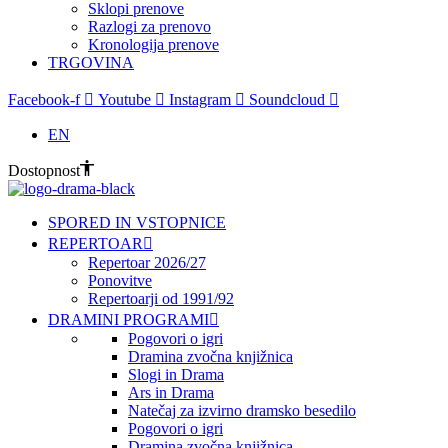
Sklopi prenove
Razlogi za prenovo
Kronologija prenove
TRGOVINA
Facebook-f
Youtube
Instagram
Soundcloud
EN
Dostopnost
SPORED IN VSTOPNICE
REPERTOAR
Repertoar 2026/27
Ponovitve
Repertoarji od 1991/92
DRAMINI PROGRAMI
Pogovori o igri
Dramina zvočna knjižnica
Slogi in Drama
Ars in Drama
Natečaj za izvirno dramsko besedilo
Pogovori o igri
Dramina zvočna knjižnica