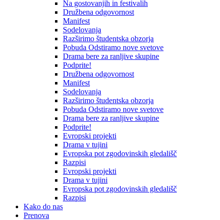
Na gostovanjih in festivalih
Družbena odgovornost
Manifest
Sodelovanja
Razširimo študentska obzorja
Pobuda Odstiramo nove svetove
Drama bere za ranljive skupine
Podprite!
Družbena odgovornost
Manifest
Sodelovanja
Razširimo študentska obzorja
Pobuda Odstiramo nove svetove
Drama bere za ranljive skupine
Podprite!
Evropski projekti
Drama v tujini
Evropska pot zgodovinskih gledališč
Razpisi
Evropski projekti
Drama v tujini
Evropska pot zgodovinskih gledališč
Razpisi
Kako do nas
Prenova