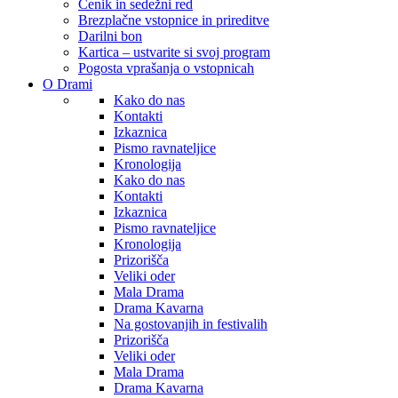
Cenik in sedežni red
Brezplačne vstopnice in prireditve
Darilni bon
Kartica – ustvarite si svoj program
Pogosta vprašanja o vstopnicah
O Drami
Kako do nas
Kontakti
Izkaznica
Pismo ravnateljice
Kronologija
Kako do nas
Kontakti
Izkaznica
Pismo ravnateljice
Kronologija
Prizorišča
Veliki oder
Mala Drama
Drama Kavarna
Na gostovanjih in festivalih
Prizorišča
Veliki oder
Mala Drama
Drama Kavarna