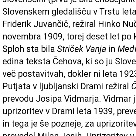
Slovenskem gledališču v Trstu leta
Friderik Juvančič, režiral Hinko Nuč
novembra 1909, torej deset let po kr
Sploh sta bila
Striček Vanja
in
Med
edina teksta Čehova, ki so ju Slove
več postavitvah, dokler ni leta 192
Putjata v ljubljanski Drami režiral
Č
prevodu Josipa Vidmarja. Vidmar j
uprizoritev v Drami leta 1939, prev
in tega je še pozneje, za uprizorite