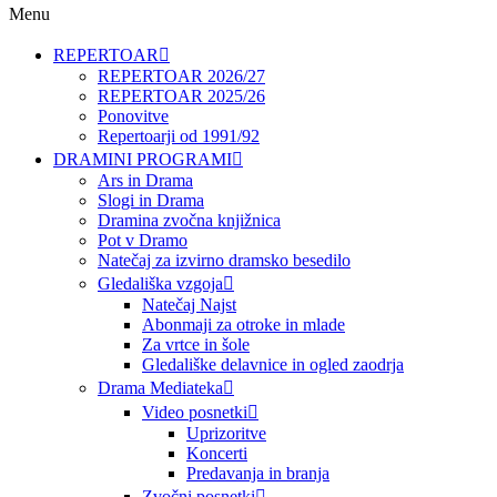
Menu
REPERTOAR
REPERTOAR 2026/27
REPERTOAR 2025/26
Ponovitve
Repertoarji od 1991/92
DRAMINI PROGRAMI
Ars in Drama
Slogi in Drama
Dramina zvočna knjižnica
Pot v Dramo
Natečaj za izvirno dramsko besedilo
Gledališka vzgoja
Natečaj Najst
Abonmaji za otroke in mlade
Za vrtce in šole
Gledališke delavnice in ogled zaodrja
Drama Mediateka
Video posnetki
Uprizoritve
Koncerti
Predavanja in branja
Zvočni posnetki