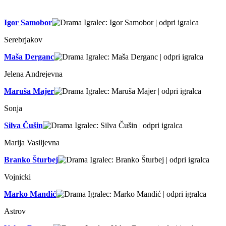
Igor Samobor
Serebrjakov
Maša Derganc
Jelena Andrejevna
Maruša Majer
Sonja
Silva Čušin
Marija Vasiljevna
Branko Šturbej
Vojnicki
Marko Mandić
Astrov