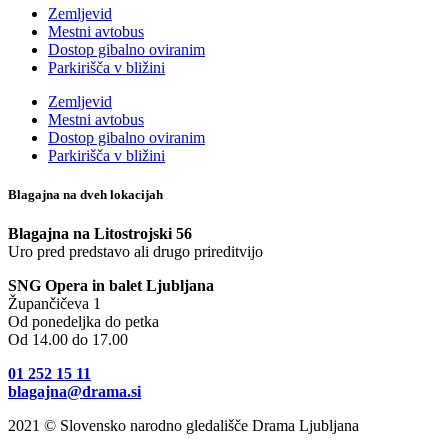
Zemljevid
Mestni avtobus
Dostop gibalno oviranim
Parkirišča v bližini
Zemljevid
Mestni avtobus
Dostop gibalno oviranim
Parkirišča v bližini
Blagajna na dveh lokacijah
Blagajna na Litostrojski 56
Uro pred predstavo ali drugo prireditvijo
SNG Opera in balet Ljubljana
Župančičeva 1
Od ponedeljka do petka
Od 14.00 do 17.00
01 252 15 11
blagajna@drama.si
2021 © Slovensko narodno gledališče Drama Ljubljana