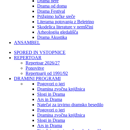
Drama bere
Drama od doma
Drama Festival
Prižgimo lučke sreče
Literarna potovanja z Beletrino
Skodelica literature v nemščini
Arheologija gledališča
Drama Akustika
ANSAMBEL
SPORED IN VSTOPNICE
REPERTOAR
Repertoar 2026/27
Ponovitve
Repertoarji od 1991/92
DRAMINI PROGRAMI
Pogovori o igri
Dramina zvočna knjižnica
Slogi in Drama
Ars in Drama
Natečaj za izvirno dramsko besedilo
Pogovori o igri
Dramina zvočna knjižnica
Slogi in Drama
Ars in Drama