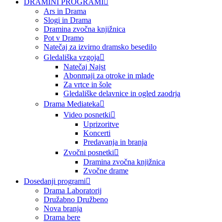
DRAMINI PROGRAMI
Ars in Drama
Slogi in Drama
Dramina zvočna knjižnica
Pot v Dramo
Natečaj za izvirno dramsko besedilo
Gledališka vzgoja
Natečaj Najst
Abonmaji za otroke in mlade
Za vrtce in šole
Gledališke delavnice in ogled zaodrja
Drama Mediateka
Video posnetki
Uprizoritve
Koncerti
Predavanja in branja
Zvočni posnetki
Dramina zvočna knjižnica
Zvočne drame
Dosedanji programi
Drama Laboratorij
Družabno Družbeno
Nova branja
Drama bere