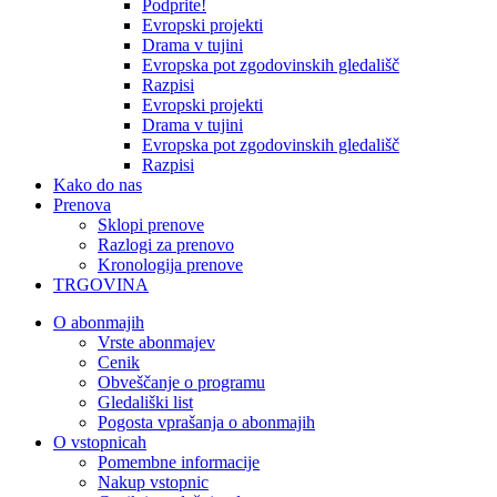
Podprite!
Evropski projekti
Drama v tujini
Evropska pot zgodovinskih gledališč
Razpisi
Evropski projekti
Drama v tujini
Evropska pot zgodovinskih gledališč
Razpisi
Kako do nas
Prenova
Sklopi prenove
Razlogi za prenovo
Kronologija prenove
TRGOVINA
O abonmajih
Vrste abonmajev
Cenik
Obveščanje o programu
Gledališki list
Pogosta vprašanja o abonmajih
O vstopnicah
Pomembne informacije
Nakup vstopnic