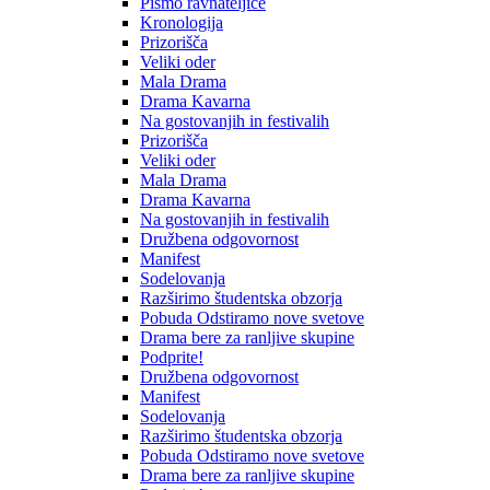
Pismo ravnateljice
Kronologija
Prizorišča
Veliki oder
Mala Drama
Drama Kavarna
Na gostovanjih in festivalih
Prizorišča
Veliki oder
Mala Drama
Drama Kavarna
Na gostovanjih in festivalih
Družbena odgovornost
Manifest
Sodelovanja
Razširimo študentska obzorja
Pobuda Odstiramo nove svetove
Drama bere za ranljive skupine
Podprite!
Družbena odgovornost
Manifest
Sodelovanja
Razširimo študentska obzorja
Pobuda Odstiramo nove svetove
Drama bere za ranljive skupine