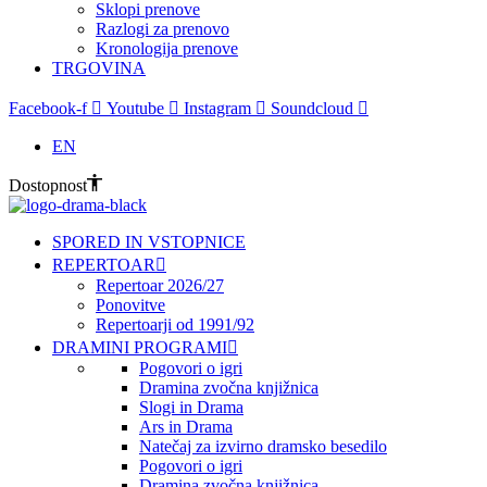
Sklopi prenove
Razlogi za prenovo
Kronologija prenove
TRGOVINA
Facebook-f
Youtube
Instagram
Soundcloud
EN
Dostopnost
SPORED IN VSTOPNICE
REPERTOAR
Repertoar 2026/27
Ponovitve
Repertoarji od 1991/92
DRAMINI PROGRAMI
Pogovori o igri
Dramina zvočna knjižnica
Slogi in Drama
Ars in Drama
Natečaj za izvirno dramsko besedilo
Pogovori o igri
Dramina zvočna knjižnica