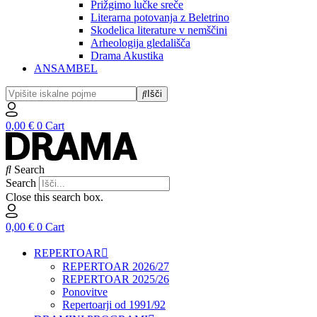
Prižgimo lučke sreče
Literarna potovanja z Beletrino
Skodelica literature v nemščini
Arheologija gledališča
Drama Akustika
ANSAMBEL
Išči
0,00
€
0
Cart
Search
Search
Close this search box.
0,00
€
0
Cart
REPERTOAR
REPERTOAR 2026/27
REPERTOAR 2025/26
Ponovitve
Repertoarji od 1991/92