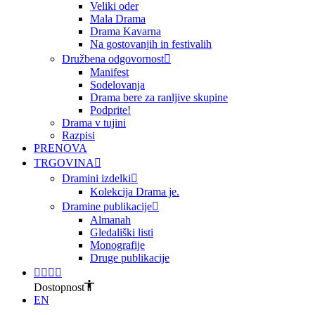
Veliki oder
Mala Drama
Drama Kavarna
Na gostovanjih in festivalih
Družbena odgovornost
Manifest
Sodelovanja
Drama bere za ranljive skupine
Podprite!
Drama v tujini
Razpisi
PRENOVA
TRGOVINA
Dramini izdelki
Kolekcija Drama je.
Dramine publikacije
Almanah
Gledališki listi
Monografije
Druge publikacije
Dostopnost
EN