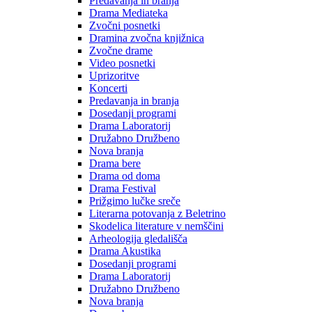
Predavanja in branja
Drama Mediateka
Zvočni posnetki
Dramina zvočna knjižnica
Zvočne drame
Video posnetki
Uprizoritve
Koncerti
Predavanja in branja
Dosedanji programi
Drama Laboratorij
Družabno Družbeno
Nova branja
Drama bere
Drama od doma
Drama Festival
Prižgimo lučke sreče
Literarna potovanja z Beletrino
Skodelica literature v nemščini
Arheologija gledališča
Drama Akustika
Dosedanji programi
Drama Laboratorij
Družabno Družbeno
Nova branja