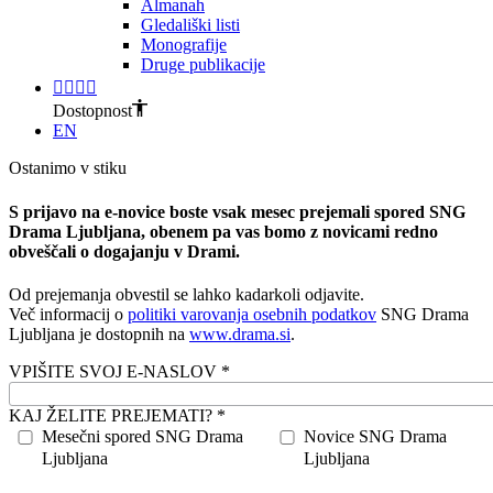
Almanah
Gledališki listi
Monografije
Druge publikacije
Dostopnost
EN
Ostanimo v stiku
S prijavo na e-novice boste vsak mesec prejemali spored SNG
Drama Ljubljana, obenem pa vas bomo z novicami redno
obveščali o dogajanju v Drami.
Od prejemanja obvestil se lahko kadarkoli odjavite.
Več informacij o
politiki varovanja osebnih podatkov
SNG Drama
Ljubljana je dostopnih na
www.drama.si
.
VPIŠITE SVOJ E-NASLOV *
KAJ ŽELITE PREJEMATI? *
Mesečni spored SNG Drama
Novice SNG Drama
Ljubljana
Ljubljana