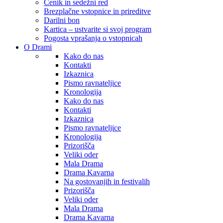
Cenik in sedežni red
Brezplačne vstopnice in prireditve
Darilni bon
Kartica – ustvarite si svoj program
Pogosta vprašanja o vstopnicah
O Drami
Kako do nas
Kontakti
Izkaznica
Pismo ravnateljice
Kronologija
Kako do nas
Kontakti
Izkaznica
Pismo ravnateljice
Kronologija
Prizorišča
Veliki oder
Mala Drama
Drama Kavarna
Na gostovanjih in festivalih
Prizorišča
Veliki oder
Mala Drama
Drama Kavarna