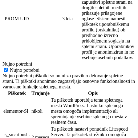
zapustitvi spletne strani na
drugih spletnih medijih
prikazuje prilagojene
iPROM UID
3 leta
oglase. Sistem namesti
piškotek
uporabniškemu
profilu (brskalniku) ob
predhodno izrecno
pridobljenem soglasju na
spletni strani. Uporabnikov
profil je
anonimi
ziran in ne
vsebuje osebnih
podatkov.
Nujno potrebni
Nujno potrebni
Nujno potrebni piškotki so nujni za pravilno delovanje spletne
strani. Ti piškotki anonimno zagotavljajo osnovne funkcionalnosti in
varnostne funkcije spletnega mesta.
Piškotek
Trajanje
Opis
Ta piškotek uporablja tema spletnega
mesta WordPress. Lastniku spletnega
elementor-Sl
nikoli
mesta omogoča implementacijo ali
spreminjanje vsebine spletnega mesta v
realnem času.
Ta piškotek nastavi ponudnik Litespeed
ls_smartpush-
Server. Ta piškotek strežniku omogoča
2 meseca