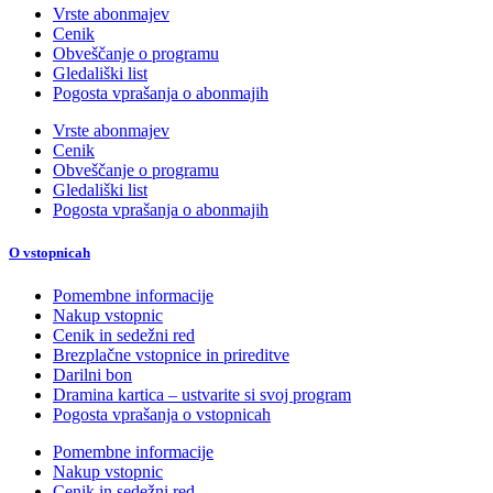
Vrste abonmajev
Cenik
Obveščanje o programu
Gledališki list
Pogosta vprašanja o abonmajih
Vrste abonmajev
Cenik
Obveščanje o programu
Gledališki list
Pogosta vprašanja o abonmajih
O vstopnicah
Pomembne informacije
Nakup vstopnic
Cenik in sedežni red
Brezplačne vstopnice in prireditve
Darilni bon
Dramina kartica – ustvarite si svoj program
Pogosta vprašanja o vstopnicah
Pomembne informacije
Nakup vstopnic
Cenik in sedežni red