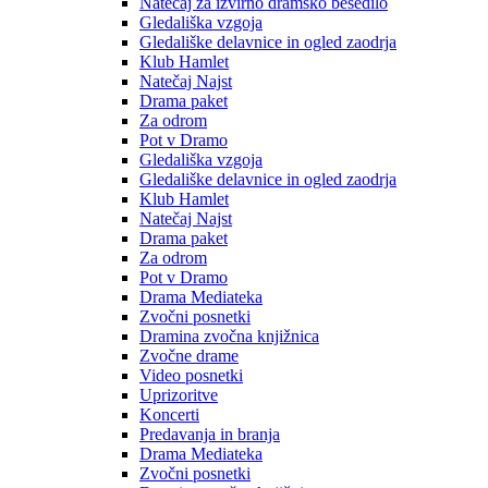
Natečaj za izvirno dramsko besedilo
Gledališka vzgoja
Gledališke delavnice in ogled zaodrja
Klub Hamlet
Natečaj Najst
Drama paket
Za odrom
Pot v Dramo
Gledališka vzgoja
Gledališke delavnice in ogled zaodrja
Klub Hamlet
Natečaj Najst
Drama paket
Za odrom
Pot v Dramo
Drama Mediateka
Zvočni posnetki
Dramina zvočna knjižnica
Zvočne drame
Video posnetki
Uprizoritve
Koncerti
Predavanja in branja
Drama Mediateka
Zvočni posnetki