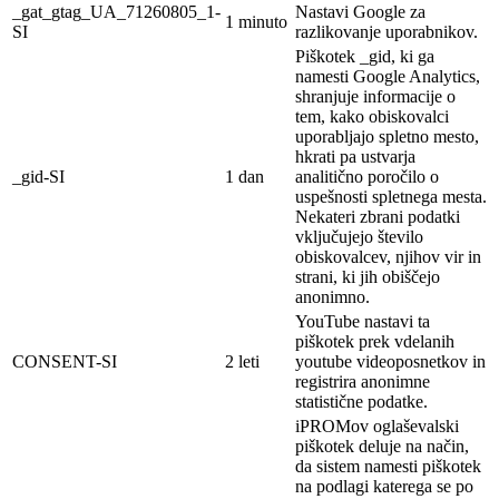
_gat_gtag_UA_71260805_1-
Nastavi Google za
1 minuto
SI
razlikovanje uporabnikov.
Piškotek _gid, ki ga
namesti Google Analytics,
shranjuje informacije o
tem, kako obiskovalci
uporabljajo spletno mesto,
hkrati pa ustvarja
_gid-SI
1 dan
analitično poročilo o
uspešnosti spletnega mesta.
Nekateri zbrani podatki
vključujejo število
obiskovalcev, njihov vir in
strani, ki jih obiščejo
anonimno.
YouTube nastavi ta
piškotek prek vdelanih
CONSENT-SI
2 leti
youtube videoposnetkov in
registrira anonimne
statistične podatke.
iPROMov oglaševalski
piškotek deluje na
način,
da sistem namesti piškotek
na
podlagi
katerega se po