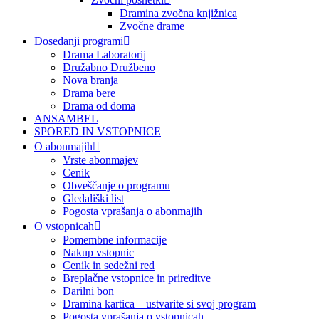
Dramina zvočna knjižnica
Zvočne drame
Dosedanji programi
Drama Laboratorij
Družabno Družbeno
Nova branja
Drama bere
Drama od doma
ANSAMBEL
SPORED IN VSTOPNICE
O abonmajih
Vrste abonmajev
Cenik
Obveščanje o programu
Gledališki list
Pogosta vprašanja o abonmajih
O vstopnicah
Pomembne informacije
Nakup vstopnic
Cenik in sedežni red
Breplačne vstopnice in prireditve
Darilni bon
Dramina kartica – ustvarite si svoj program
Pogosta vprašanja o vstopnicah