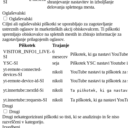
SI
shranjevanje nastavitev in izboljšanje
delovanja spletnega mesta.
Oglaševalski
Oglaševalski
Ciljni ali oglaševalski piškotki se uporabljajo za zagotavljanje
ustreznih oglasov in marketinških akcij obiskovalcem. Ti piškotki
spremljajo obiskovalce na spletnih mestih in zbirajo informacije za
zagotavljanje prilagojenih oglasov.
Piškotek
Trajanje
VISITOR_INFO1_LIVE-
6
Piškotek, ki ga nastavi YouTube 
SI
mesecev
YSC-SI
seja
Piškotek YSC nastavi Youtube i
yt-remote-connected-
nikoli
YouTube nastavi ta piškotek za
devices-SI
yt-remote-device-id-SI
nikoli
YouTube nastavi ta piškotek za
yt.innertube::nextId-Si
nikoli
Ta piškotek, ki ga nastav
yt.innertube::requests-SI
nikoli
Ta piškotek, ki ga nastavi YouT
Drugi
Drugi
Drugi nekategorizirani piškotki so tisti, ki se analizirajo in še niso
razvrščeni v kategorijo.
Izvedbeni