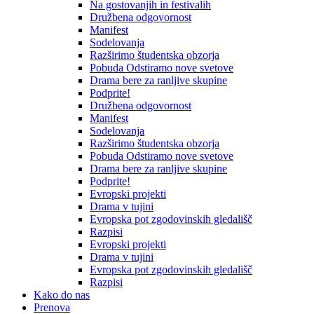
Na gostovanjih in festivalih
Družbena odgovornost
Manifest
Sodelovanja
Razširimo študentska obzorja
Pobuda Odstiramo nove svetove
Drama bere za ranljive skupine
Podprite!
Družbena odgovornost
Manifest
Sodelovanja
Razširimo študentska obzorja
Pobuda Odstiramo nove svetove
Drama bere za ranljive skupine
Podprite!
Evropski projekti
Drama v tujini
Evropska pot zgodovinskih gledališč
Razpisi
Evropski projekti
Drama v tujini
Evropska pot zgodovinskih gledališč
Razpisi
Kako do nas
Prenova