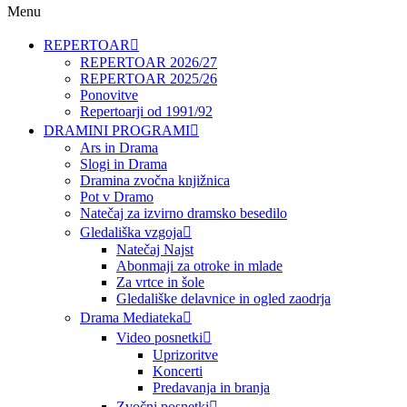
Menu
REPERTOAR
REPERTOAR 2026/27
REPERTOAR 2025/26
Ponovitve
Repertoarji od 1991/92
DRAMINI PROGRAMI
Ars in Drama
Slogi in Drama
Dramina zvočna knjižnica
Pot v Dramo
Natečaj za izvirno dramsko besedilo
Gledališka vzgoja
Natečaj Najst
Abonmaji za otroke in mlade
Za vrtce in šole
Gledališke delavnice in ogled zaodrja
Drama Mediateka
Video posnetki
Uprizoritve
Koncerti
Predavanja in branja
Zvočni posnetki