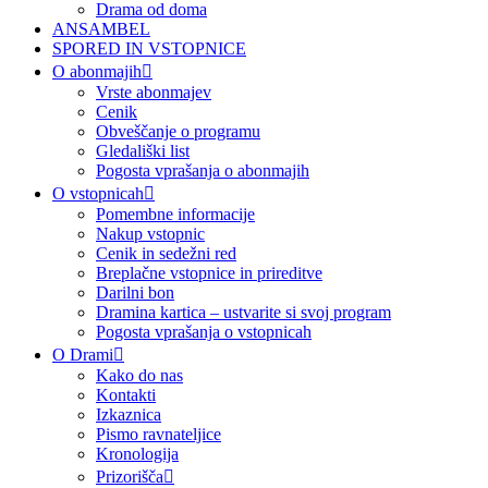
Drama od doma
ANSAMBEL
SPORED IN VSTOPNICE
O abonmajih
Vrste abonmajev
Cenik
Obveščanje o programu
Gledališki list
Pogosta vprašanja o abonmajih
O vstopnicah
Pomembne informacije
Nakup vstopnic
Cenik in sedežni red
Breplačne vstopnice in prireditve
Darilni bon
Dramina kartica – ustvarite si svoj program
Pogosta vprašanja o vstopnicah
O Drami
Kako do nas
Kontakti
Izkaznica
Pismo ravnateljice
Kronologija
Prizorišča