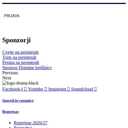
PRIJAVA
Zaščitno z
reCAPTCHA
pod
pogoji
.
Sponzorji
Cvetje na premierah
Torte na premierah
Penina na premierah
Sponzor Dramine knjižnice
Previous
Next
Facebook-f
Youtube
Instagram
Soundcloud
Spored in vstopnice
Repertoar
Repertoar 2026/27
Ponovitve