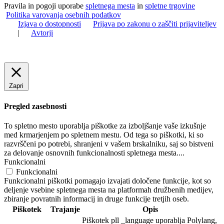
Pravila in pogoji uporabe
spletnega mesta
in
spletne trgovine
Politika varovanja osebnih podatkov
Izjava o dostopnosti
Prijava po zakonu o zaščiti prijaviteljev
|
Avtorji
Zapri
Pregled zasebnosti
To spletno mesto uporablja piškotke za izboljšanje vaše izkušnje
med krmarjenjem po spletnem mestu. Od tega so piškotki, ki so
razvrščeni po potrebi, shranjeni v vašem brskalniku, saj so bistveni
za delovanje osnovnih funkcionalnosti spletnega mesta.
...
Funkcionalni
Funkcionalni
Funkcionalni piškotki pomagajo izvajati določene funkcije, kot so
deljenje vsebine spletnega mesta na platformah družbenih medijev,
zbiranje povratnih informacij in druge funkcije tretjih oseb.
Piškotek
Trajanje
Opis
Piškotek pll _language uporablja Polylang,