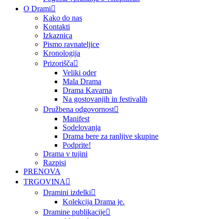
O Drami
Kako do nas
Kontakti
Izkaznica
Pismo ravnateljice
Kronologija
Prizorišča
Veliki oder
Mala Drama
Drama Kavarna
Na gostovanjih in festivalih
Družbena odgovornost
Manifest
Sodelovanja
Drama bere za ranljive skupine
Podprite!
Drama v tujini
Razpisi
PRENOVA
TRGOVINA
Dramini izdelki
Kolekcija Drama je.
Dramine publikacije