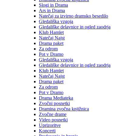
Slogi in Drama
Ars in Drama
Natečaj za izvirno dramsko besedilo
Gledališka vzgoja
Gledališke delavnice in ogled zaodrja
Klub Hamlet
Natečaj Najst
Drama paket
Za odrom
Pot v Dramo
Gledališka vzgoja
Gledališke delavnice in ogled zaodrja
Klub Hamlet
Natečaj Najst
Drama paket
Za odrom
Pot v Dramo
Drama Mediateka
Zvočni posnetki
Dramina zvočna knjižnica
Zvočne drame
Video posnetki
Uprizoritve
Koncerti