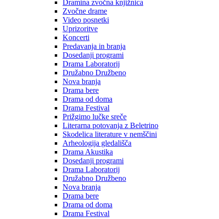
Dramina zvočna knjižnica
Zvočne drame
Video posnetki
Uprizoritve
Koncerti
Predavanja in branja
Dosedanji programi
Drama Laboratorij
Družabno Družbeno
Nova branja
Drama bere
Drama od doma
Drama Festival
Prižgimo lučke sreče
Literarna potovanja z Beletrino
Skodelica literature v nemščini
Arheologija gledališča
Drama Akustika
Dosedanji programi
Drama Laboratorij
Družabno Družbeno
Nova branja
Drama bere
Drama od doma
Drama Festival