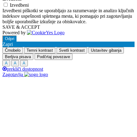
Izvedbeni
Izvedbeni piškotki se uporabljajo za razumevanje in analizo ključnih
indeksov uspešnosti spletnega mesta, ki pomagajo pri zagotavljanju
boljše uporabniške izkušnje za obiskovalce.
SAVE & ACCEPT
Powered by
Odpri
Zapri
Črnobelo
Temni kontrast
Svetli kontrast
Ustavitev gibanja
Berljiva pisava
Podčrtaj povezave
A
A
A
prekliči dostopnost
Zagotavlja