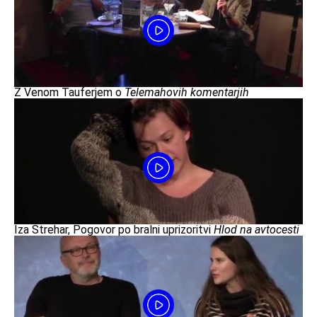
Z Venom Tauferjem o
Telemahovih komentarjih
Iza Strehar, Pogovor po bralni uprizoritvi
Hlod na avtocesti