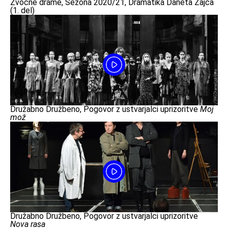
Zvočne drame, Sezona 2020/21, Dramatika Daneta Zajca
(1. del)
Družabno Družbeno, Pogovor z ustvarjalci uprizoritve
Moj
mož
Družabno Družbeno, Pogovor z ustvarjalci uprizoritve
Nova rasa