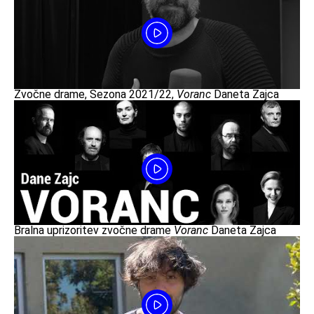
Zvočne drame, Sezona 2021/22,
Voranc
Daneta Zajca
Bralna uprizoritev zvočne drame
Voranc
Daneta Zajca