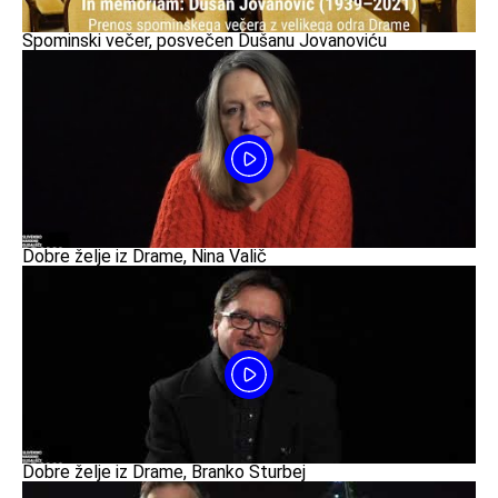
Spominski večer, posvečen Dušanu Jovanoviću
Dobre želje iz Drame, Nina Valič
Dobre želje iz Drame, Branko Šturbej