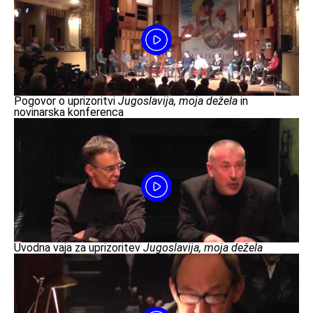
Pogovor o uprizoritvi
Jugoslavija, moja dežela
in
novinarska konferenca
Uvodna vaja za uprizoritev
Jugoslavija, moja dežela