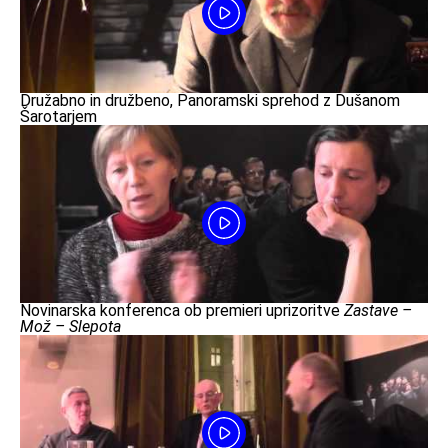
Družabno in družbeno, Panoramski sprehod z Dušanom
Šarotarjem
Novinarska konferenca ob premieri uprizoritve
Zastave –
Mož – Slepota