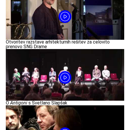
Otvoritev razstave arhitekturnih rešitev za celovito
prenovo SNG Drame
O
Antigoni
s Svetlano Slapšak