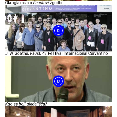
Okrogla miza o
Faustovi
zgodbi
J. W. Goethe,
Faust
, 43 Festival Internacional Cervantino
Kdo se boji gledališča?