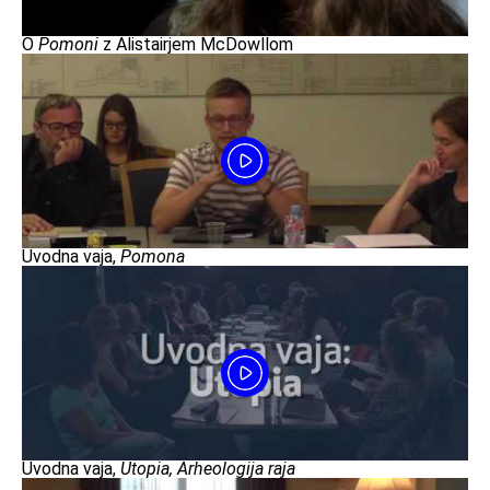
O
Pomoni
z Alistairjem McDowllom
Uvodna vaja,
Pomona
Uvodna vaja,
Utopia, Arheologija raja