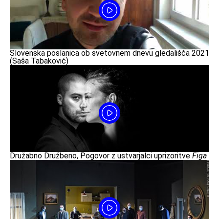
Slovenska poslanica ob svetovnem dnevu gledališča 2021
(Saša Tabaković)
Družabno Družbeno, Pogovor z ustvarjalci uprizoritve
Figa