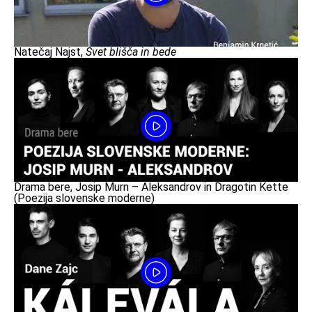
Natečaj Najst,
Svet blišča in bede
Drama bere, Josip Murn – Aleksandrov in Dragotin Kette
(Poezija slovenske moderne)