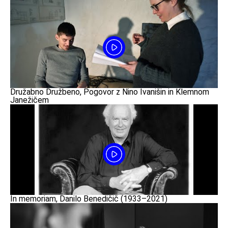
Družabno Družbeno, Pogovor z Nino Ivanišin in Klemnom
Janežičem
In memoriam, Danilo Benedičič (1933–2021)