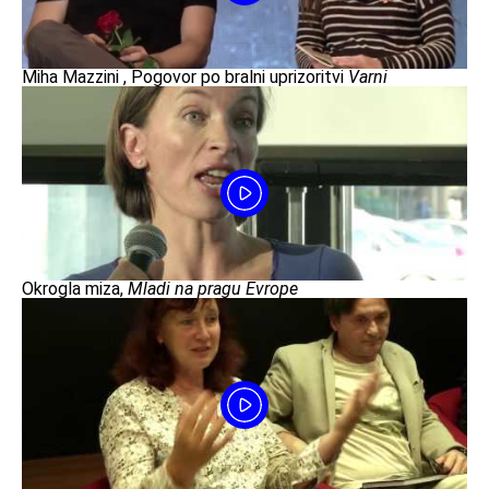
Miha Mazzini , Pogovor po bralni uprizoritvi
Varni
Okrogla miza,
Mladi na pragu Evrope