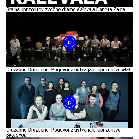
Bralna uprizoritev zvočne drame
Kálevála
Daneta Zajca
Družabno Družbeno, Pogovor z ustvarjalci uprizoritve
Mati
Družabno Družbeno, Pogovor z ustvarjalci uprizoritve
Škorpijon