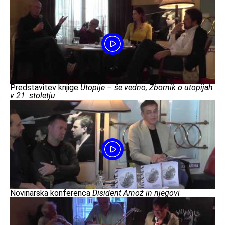
Predstavitev knjige
Utopije – še vedno, Zbornik o utopijah
v 21. stoletju
Novinarska konferenca
Disident Arnož in njegovi