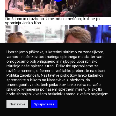
Družabno in družbeno: Umetniki in meščani, kot se jih
spominja Janko Kos
Uporabljamo piškotke, s katerimi skrbimo za zanesljivost,
varnost in učinkovitost našega spletnega mesta ter vam
omogočamo bolj prilagojeno in najboljšo uporabniško
izkušnjo naše spletne strani. Piškotke uporabljamo za
različne namene, o čemer si več lahko preberete na strani
Novinarska konferenca ob premieri
Iliade
Politika zasebnosti
. Nastavitve piškotkov lahko kadarkoli
spremenite s klikom na Nastavitve z obzirom, da
onemogočitev nekaterih piškotkov lahko vpliva na vašo
izkušnjo krmarjenja po našem spletnem mestu. Piškotki
bodo shranjeni v vašem brskalniku samo z vašim soglasjem.
Nastavitve
Sprejmite vse