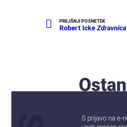
PREJŠNJI POSNETEK
Robert Icke
Zdravnica
Ostan
S prijavo na e-