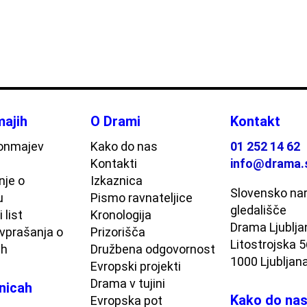
ajih
O Drami
Kontakt
onmajev
Kako do nas
01 252 14 62
Kontakti
info@drama.
je o
Izkaznica
Slovensko na
u
Pismo ravnateljice
gledališče
 list
Kronologija
Drama Ljublja
vprašanja o
Prizorišča
Litostrojska 
ih
Družbena odgovornost
1000 Ljubljan
Evropski projekti
Drama v tujini
nicah
Kako do na
Evropska pot