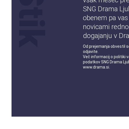
vsak mesec pre
SNG Drama Ljub
obenem pa vas
novicami redno
dogajanju v Dra
Od prejemanja obvestil s
odjavite.
Več informacij o
politiki
podatkov
SNG Drama Ljub
www.drama.si
.