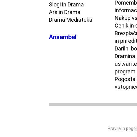
Pomemb
Slogi in Drama
informac
Ars in Drama
Nakup vs
Drama Mediateka
Cenik in 
Brezplač
Ansambel
in priredi
Darilni b
Dramina 
ustvarite
program
Pogosta 
vstopnic
Pravila in pogo