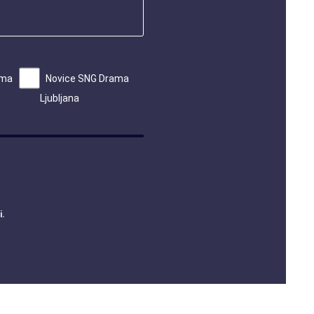
ama
Novice SNG Drama
Ljubljana
i
.