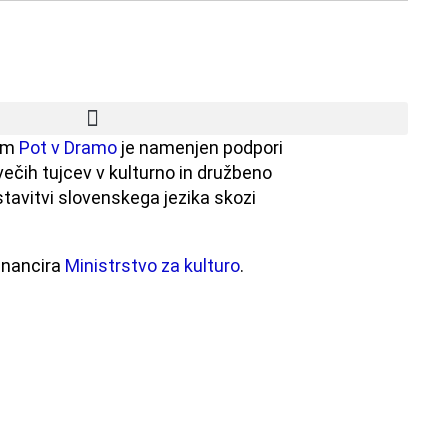
ram
Pot v Dramo
je namenjen podpori
ivečih tujcev v kulturno in družbeno
dstavitvi slovenskega jezika skozi
inancira
Ministrstvo za kulturo
.