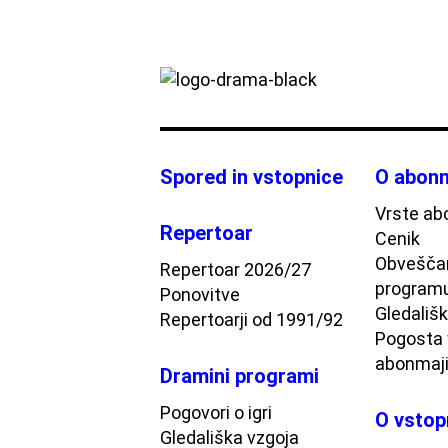
Spored in vstopnice
O abonm
Vrste ab
Repertoar
Cenik
Obveščan
Repertoar 2026/27
program
Ponovitve
Gledališki
Repertoarji od 1991/92
Pogosta 
abonmaj
Dramini programi
Pogovori o igri
O vstop
Gledališka vzgoja