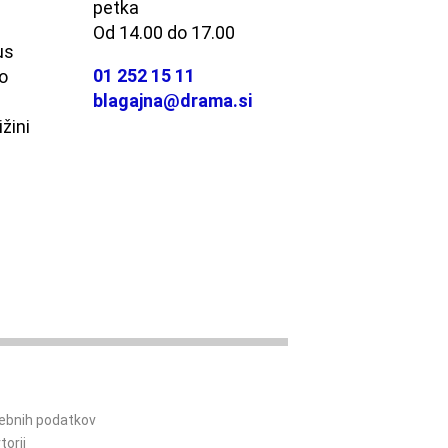
petka
Od 14.00 do 17.00
us
01 252 15 11
o
blagajna@drama.si
ižini
sebnih podatkov
torji