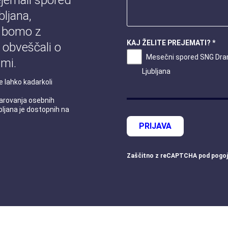
jemali spored
ljana,
 bomo z
KAJ ŽELITE PREJEMATI? *
 obveščali o
Mesečni spored SNG Dr
mi.
Ljubljana
e lahko kadarkoli
 varovanja osebnih
ljana je dostopnih na
PRIJAVA
Zaščitno z
reCAPTCHA
pod
pogoj