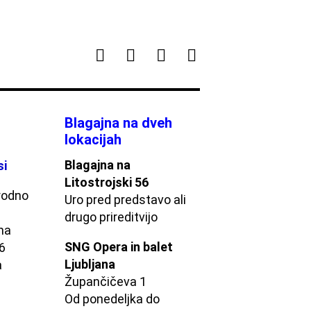
Blagajna na dveh
lokacijah
Blagajna na
si
Litostrojski 56
rodno
Uro pred predstavo ali
drugo prireditvijo
na
SNG Opera in balet
56
Ljubljana
a
Župančičeva 1
Od ponedeljka do
s