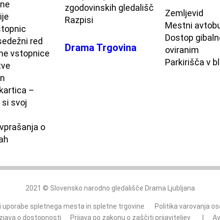
ne
zgodovinskih gledališč
Zemljevid
ije
Razpisi
Mestni avtob
topnic
Dostop gibaln
sedežni red
Drama Trgovina
oviranim
ne vstopnice
Parkirišča v bl
tve
on
kartica –
 si svoj
vprašanja o
ah
2021 © Slovensko narodno gledališče Drama Ljubljana
ji uporabe
spletnega mesta
in
spletne trgovine
Politika varovanja o
Izjava o dostopnosti
Prijava po zakonu o zaščiti prijaviteljev
|
Av