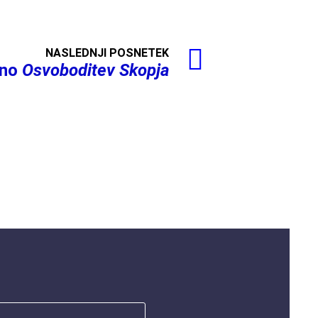
NASLEDNJI POSNETEK
rno
Osvoboditev Skopja