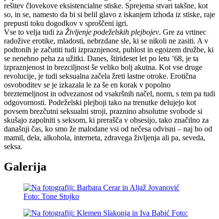
rešitev človekove eksistencialne stiske. Sprejema stvari takšne, kot
so, in se, namesto da bi si belil glavo z iskanjem izhoda iz stiske, raje
prepusti toku dogodkov v sproščeni igri.
Vse to velja tudi za
Življenje podeželskih plejbojev
. Gre za vrtinec
radožive erotike, mladosti, nebrzdane sle, ki se nikoli ne zasiti. A v
podtonih je začutiti tudi izpraznjenost, puhlost in egoizem družbe, ki
se nenehno peha za užitki. Danes, štirideset let po letu ’68, je ta
izpraznjenost in brezciljnost še veliko bolj akutna. Kot vse druge
revolucije, je tudi seksualna začela žreti lastne otroke. Erotična
osvoboditev se je izkazala le za še en korak v popolno
breztemeljnost in odvezanost od vsakršnih načel, norm, s tem pa tudi
odgovornosti. Podeželski plejboji tako na trenutke delujejo kot
povsem brezčutni seksualni stroji, praznino absolutne svobode si
skušajo zapolniti s seksom, ki prerašča v obsesijo, tako značilno za
današnji čas, ko smo že malodane vsi od nečesa odvisni – naj bo od
mamil, dela, alkohola, interneta, zdravega življenja ali pa, seveda,
seksa.
Galerija