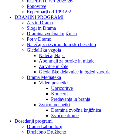
REPERTOAR 2025/26
Ponovitve
Repertoarji od 1991/92
DRAMINI PROGRAMI
Ars in Drama
Slogi in Drama
Dramina zvočna knjižnica
Pot v Dramo
Natečaj za izvirno dramsko besedilo
Gledališka vzgoja
Natečaj Najst
Abonmaji za otroke in mlade
Za vrtce in šole
Gledališke delavnice in ogled zaodrja
Drama Mediateka
Video posnetki
Uprizoritve
Koncerti
Predavanja in branja
Zvočni posnetki
Dramina zvočna knjižnica
Zvočne drame
Dosedanji programi
Drama Laboratorij
Družabno Družbeno