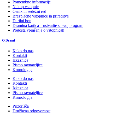
Pomembne informacije
Nakup vstopnic
Cenik in sedežni red
Brezplačne vstopnice in prireditve
Darilni bon
Dramina kartica – ustvarite si svoj program
Pogosta vprašanja o vstopnicah
O Drami
Kako do nas
Kontakti
Izkaznica
Pismo ravnateljice
Kronologija
Kako do nas
Kontakti
Izkaznica
Pismo ravnateljice
Kronologija
Prizorišča
Družbena odgovornost