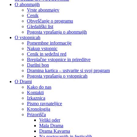
O abonmajih
Vrste abonmajev
Cenik
Obveščanje o programu
Gledališki list
Pogosta vprašanja o abonmajih
O vstopnicah
Pomembne informacije
Nakup vstopnic
Cenik in sedežni red
Breplačne vstopnice in prireditve
Darilni bon
Dramina kartica – ustvarite si svoj program
Pogosta vprašanja o vstopnicah
O Drami
Kako do nas
Kontakti
Izkaznica
Pismo ravnateljice
Kronologija
Prizorišča
Veliki oder
Mala Drama
Drama Kavarna
Na gostovanjih in festivalih