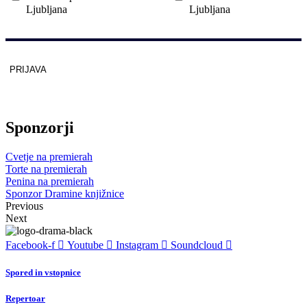
Ljubljana
Ljubljana
PRIJAVA
Zaščitno z
reCAPTCHA
pod
pogoji
.
Sponzorji
Cvetje na premierah
Torte na premierah
Penina na premierah
Sponzor Dramine knjižnice
Previous
Next
Facebook-f
Youtube
Instagram
Soundcloud
Spored in vstopnice
Repertoar