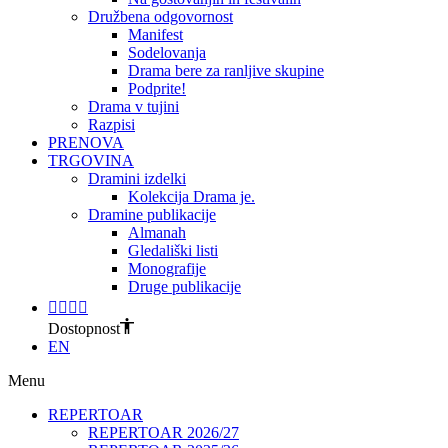
Družbena odgovornost
Manifest
Sodelovanja
Drama bere za ranljive skupine
Podprite!
Drama v tujini
Razpisi
PRENOVA
TRGOVINA
Dramini izdelki
Kolekcija Drama je.
Dramine publikacije
Almanah
Gledališki listi
Monografije
Druge publikacije
Dostopnost
EN
Menu
REPERTOAR
REPERTOAR 2026/27