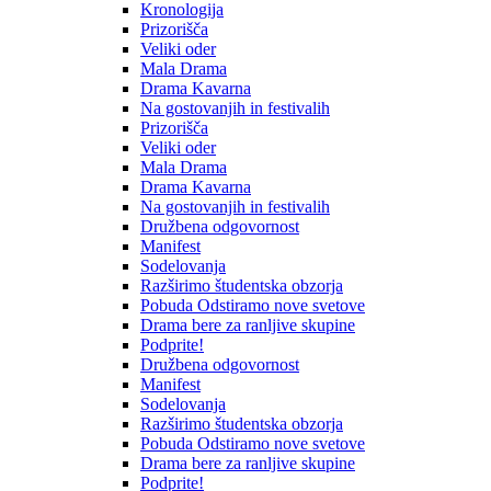
Kronologija
Prizorišča
Veliki oder
Mala Drama
Drama Kavarna
Na gostovanjih in festivalih
Prizorišča
Veliki oder
Mala Drama
Drama Kavarna
Na gostovanjih in festivalih
Družbena odgovornost
Manifest
Sodelovanja
Razširimo študentska obzorja
Pobuda Odstiramo nove svetove
Drama bere za ranljive skupine
Podprite!
Družbena odgovornost
Manifest
Sodelovanja
Razširimo študentska obzorja
Pobuda Odstiramo nove svetove
Drama bere za ranljive skupine
Podprite!