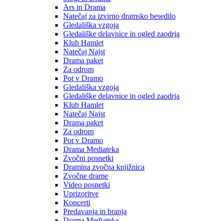
Ars in Drama
Natečaj za izvirno dramsko besedilo
Gledališka vzgoja
Gledališke delavnice in ogled zaodrja
Klub Hamlet
Natečaj Najst
Drama paket
Za odrom
Pot v Dramo
Gledališka vzgoja
Gledališke delavnice in ogled zaodrja
Klub Hamlet
Natečaj Najst
Drama paket
Za odrom
Pot v Dramo
Drama Mediateka
Zvočni posnetki
Dramina zvočna knjižnica
Zvočne drame
Video posnetki
Uprizoritve
Koncerti
Predavanja in branja
Drama Mediateka