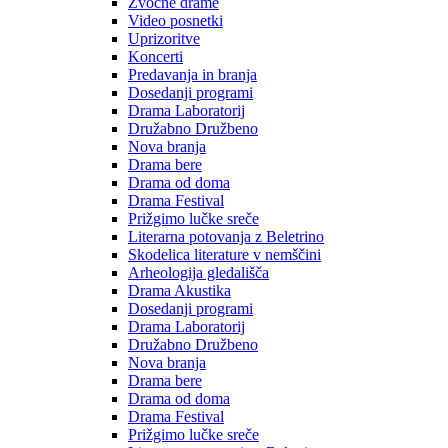
Zvočne drame
Video posnetki
Uprizoritve
Koncerti
Predavanja in branja
Dosedanji programi
Drama Laboratorij
Družabno Družbeno
Nova branja
Drama bere
Drama od doma
Drama Festival
Prižgimo lučke sreče
Literarna potovanja z Beletrino
Skodelica literature v nemščini
Arheologija gledališča
Drama Akustika
Dosedanji programi
Drama Laboratorij
Družabno Družbeno
Nova branja
Drama bere
Drama od doma
Drama Festival
Prižgimo lučke sreče