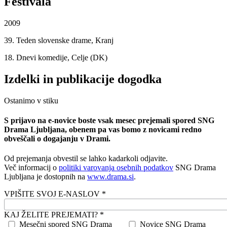
Festivala
2009
39. Teden slovenske drame, Kranj
18. Dnevi komedije, Celje (DK)
Izdelki in publikacije dogodka
Ostanimo v stiku
S prijavo na e-novice boste vsak mesec prejemali spored SNG
Drama Ljubljana, obenem pa vas bomo z novicami redno
obveščali o dogajanju v Drami.
Od prejemanja obvestil se lahko kadarkoli odjavite.
Več informacij o
politiki varovanja osebnih podatkov
SNG Drama
Ljubljana je dostopnih na
www.drama.si
.
VPIŠITE SVOJ E-NASLOV *
KAJ ŽELITE PREJEMATI? *
Mesečni spored SNG Drama
Novice SNG Drama