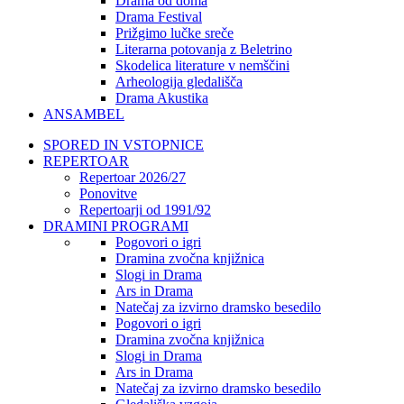
Drama od doma
Drama Festival
Prižgimo lučke sreče
Literarna potovanja z Beletrino
Skodelica literature v nemščini
Arheologija gledališča
Drama Akustika
ANSAMBEL
SPORED IN VSTOPNICE
REPERTOAR
Repertoar 2026/27
Ponovitve
Repertoarji od 1991/92
DRAMINI PROGRAMI
Pogovori o igri
Dramina zvočna knjižnica
Slogi in Drama
Ars in Drama
Natečaj za izvirno dramsko besedilo
Pogovori o igri
Dramina zvočna knjižnica
Slogi in Drama
Ars in Drama
Natečaj za izvirno dramsko besedilo