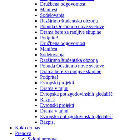
Družbena odgovornost
Manifest
Sodelovanja
Razširimo študentska obzorja
Pobuda Odstiramo nove svetove
Drama bere za ranljive skupine
Podprite!
Družbena odgovornost
Manifest
Sodelovanja
Razširimo študentska obzorja
Pobuda Odstiramo nove svetove
Drama bere za ranljive skupine
Podprite!
Evropski projekti
Drama v tujini
Evropska pot zgodovinskih gledališč
Razpisi
Evropski projekti
Drama v tujini
Evropska pot zgodovinskih gledališč
Razpisi
Kako do nas
Prenova
Sklopi prenove