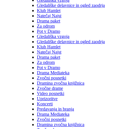
Gledališka vzgoja
Gledališke delavnice in ogled zaodrja
Klub Hamlet
Natečaj Najst
Drama paket
Za odrom
Pot v Dramo
Gledališka vzgoja
Gledališke delavnice in ogled zaodrja
Klub Hamlet
Natečaj Najst
Drama paket
Za odrom
Pot v Dramo
Drama Mediateka
Zvočni posnetki
Dramina zvočna knjižnica
Zvočne drame
Video posnetki
Uprizoritve
Koncerti
Predavanja in branja
Drama Mediateka
Zvočni posnetki
Dramina zvočna knjižnica