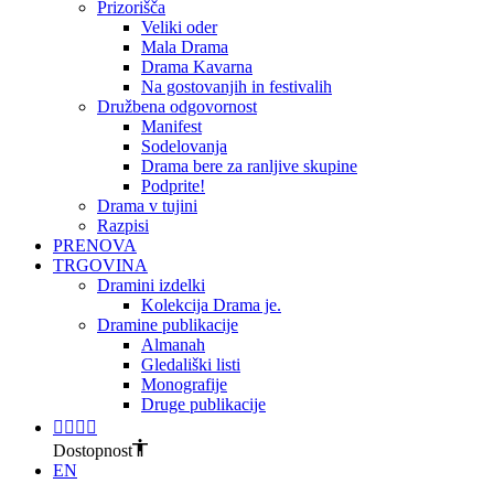
Prizorišča
Veliki oder
Mala Drama
Drama Kavarna
Na gostovanjih in festivalih
Družbena odgovornost
Manifest
Sodelovanja
Drama bere za ranljive skupine
Podprite!
Drama v tujini
Razpisi
PRENOVA
TRGOVINA
Dramini izdelki
Kolekcija Drama je.
Dramine publikacije
Almanah
Gledališki listi
Monografije
Druge publikacije
Dostopnost
EN