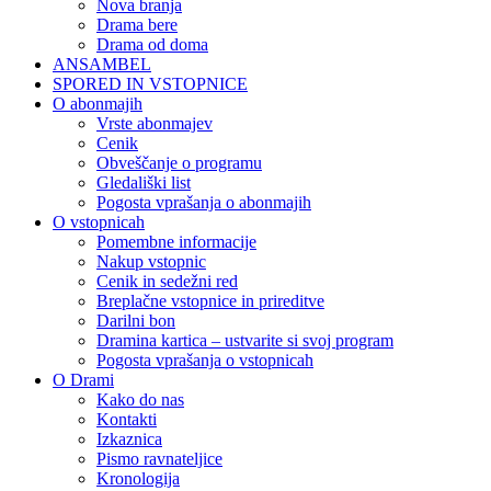
Nova branja
Drama bere
Drama od doma
ANSAMBEL
SPORED IN VSTOPNICE
O abonmajih
Vrste abonmajev
Cenik
Obveščanje o programu
Gledališki list
Pogosta vprašanja o abonmajih
O vstopnicah
Pomembne informacije
Nakup vstopnic
Cenik in sedežni red
Breplačne vstopnice in prireditve
Darilni bon
Dramina kartica – ustvarite si svoj program
Pogosta vprašanja o vstopnicah
O Drami
Kako do nas
Kontakti
Izkaznica
Pismo ravnateljice
Kronologija