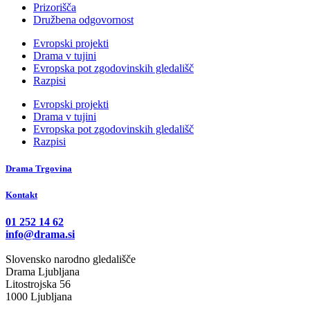
Prizorišča
Družbena odgovornost
Evropski projekti
Drama v tujini
Evropska pot zgodovinskih gledališč
Razpisi
Evropski projekti
Drama v tujini
Evropska pot zgodovinskih gledališč
Razpisi
Drama Trgovina
Kontakt
01 252 14 62
info@drama.si
Slovensko narodno gledališče
Drama Ljubljana
Litostrojska 56
1000 Ljubljana