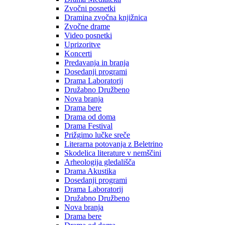
Zvočni posnetki
Dramina zvočna knjižnica
Zvočne drame
Video posnetki
Uprizoritve
Koncerti
Predavanja in branja
Dosedanji programi
Drama Laboratorij
Družabno Družbeno
Nova branja
Drama bere
Drama od doma
Drama Festival
Prižgimo lučke sreče
Literarna potovanja z Beletrino
Skodelica literature v nemščini
Arheologija gledališča
Drama Akustika
Dosedanji programi
Drama Laboratorij
Družabno Družbeno
Nova branja
Drama bere