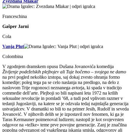
Zvezdana Mlakar
Franceschina
Gašper Jarni
Cola
Vanja Plut
Colombina
V zgodnjem dramskem opusu Dušana Jovanovića komedija
Življenje podeželskih plejbojev ali Tuje hočemo – svojega ne damo
na prvi pogled nekoliko izstopa, saj dokaj zvesto ohranja formo
komedije; poleg tega pa se celo naslanja na predlogo, na delo z
naslovom Trije rogonosci neznanega avtorja, ki spada v tradicijo
commedie dell’arte. Plejboji so bili napisani leta 1972 na krilih
seksualne revolucije in pomladi ’68, a tudi pod vplivom razmer v
tedanji Jugoslaviji, na katere se je odzvala tedaj najmlajša generacija
ustvarjalcev. V dramatiki so bili to na primer Jesih, Rudolf in seveda
Jovanović. V njihovih delih se je izpostavil nov fenomen, ki ga je
Taras Kermauner poimenoval ludizem; nastopil je kot svojevrsten
odgovor na »težke« teme prve povojne generacije. Zanj je značilna
popolna odvezanost od vsakršnega iskanja smisla, odgovorov ali