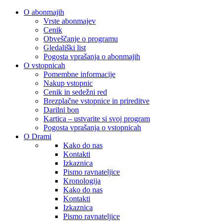
O abonmajih
Vrste abonmajev
Cenik
Obveščanje o programu
Gledališki list
Pogosta vprašanja o abonmajih
O vstopnicah
Pomembne informacije
Nakup vstopnic
Cenik in sedežni red
Brezplačne vstopnice in prireditve
Darilni bon
Kartica – ustvarite si svoj program
Pogosta vprašanja o vstopnicah
O Drami
Kako do nas
Kontakti
Izkaznica
Pismo ravnateljice
Kronologija
Kako do nas
Kontakti
Izkaznica
Pismo ravnateljice