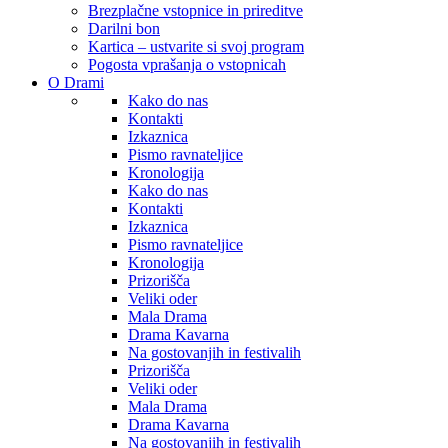
Brezplačne vstopnice in prireditve
Darilni bon
Kartica – ustvarite si svoj program
Pogosta vprašanja o vstopnicah
O Drami
Kako do nas
Kontakti
Izkaznica
Pismo ravnateljice
Kronologija
Kako do nas
Kontakti
Izkaznica
Pismo ravnateljice
Kronologija
Prizorišča
Veliki oder
Mala Drama
Drama Kavarna
Na gostovanjih in festivalih
Prizorišča
Veliki oder
Mala Drama
Drama Kavarna
Na gostovanjih in festivalih