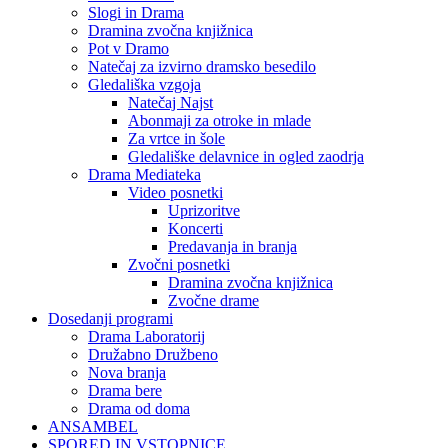
Slogi in Drama
Dramina zvočna knjižnica
Pot v Dramo
Natečaj za izvirno dramsko besedilo
Gledališka vzgoja
Natečaj Najst
Abonmaji za otroke in mlade
Za vrtce in šole
Gledališke delavnice in ogled zaodrja
Drama Mediateka
Video posnetki
Uprizoritve
Koncerti
Predavanja in branja
Zvočni posnetki
Dramina zvočna knjižnica
Zvočne drame
Dosedanji programi
Drama Laboratorij
Družabno Družbeno
Nova branja
Drama bere
Drama od doma
ANSAMBEL
SPORED IN VSTOPNICE