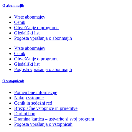
O abonmajih
Vrste abonmajev
Cenik
Obveščanje o programu
Gledališki list
Pogosta vprašanja o abonmajih
Vrste abonmajev
Cenik
Obveščanje o programu
Gledališki list
Pogosta vprašanja o abonmajih
O vstopnicah
Pomembne informacije
Nakup vstopnic
Cenik in sedežni red
Brezplačne vstopnice in prireditve
Darilni bon
Dramina kartica – ustvarite si svoj program
Pogosta vprašanja o vstopnicah