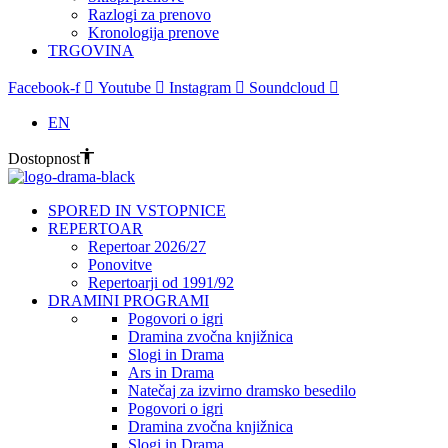
Razlogi za prenovo
Kronologija prenove
TRGOVINA
Facebook-f
Youtube
Instagram
Soundcloud
EN
Dostopnost
SPORED IN VSTOPNICE
REPERTOAR
Repertoar 2026/27
Ponovitve
Repertoarji od 1991/92
DRAMINI PROGRAMI
Pogovori o igri
Dramina zvočna knjižnica
Slogi in Drama
Ars in Drama
Natečaj za izvirno dramsko besedilo
Pogovori o igri
Dramina zvočna knjižnica
Slogi in Drama