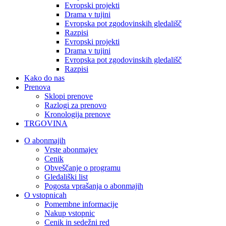
Evropski projekti
Drama v tujini
Evropska pot zgodovinskih gledališč
Razpisi
Evropski projekti
Drama v tujini
Evropska pot zgodovinskih gledališč
Razpisi
Kako do nas
Prenova
Sklopi prenove
Razlogi za prenovo
Kronologija prenove
TRGOVINA
O abonmajih
Vrste abonmajev
Cenik
Obveščanje o programu
Gledališki list
Pogosta vprašanja o abonmajih
O vstopnicah
Pomembne informacije
Nakup vstopnic
Cenik in sedežni red