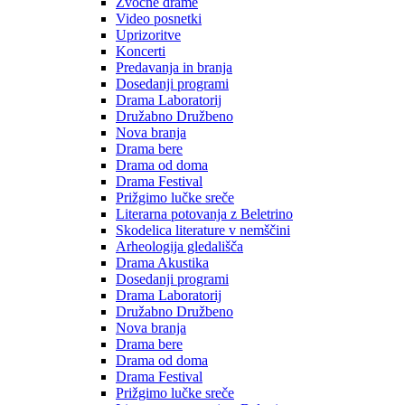
Zvočne drame
Video posnetki
Uprizoritve
Koncerti
Predavanja in branja
Dosedanji programi
Drama Laboratorij
Družabno Družbeno
Nova branja
Drama bere
Drama od doma
Drama Festival
Prižgimo lučke sreče
Literarna potovanja z Beletrino
Skodelica literature v nemščini
Arheologija gledališča
Drama Akustika
Dosedanji programi
Drama Laboratorij
Družabno Družbeno
Nova branja
Drama bere
Drama od doma
Drama Festival
Prižgimo lučke sreče