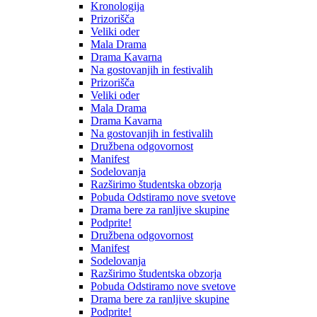
Kronologija
Prizorišča
Veliki oder
Mala Drama
Drama Kavarna
Na gostovanjih in festivalih
Prizorišča
Veliki oder
Mala Drama
Drama Kavarna
Na gostovanjih in festivalih
Družbena odgovornost
Manifest
Sodelovanja
Razširimo študentska obzorja
Pobuda Odstiramo nove svetove
Drama bere za ranljive skupine
Podprite!
Družbena odgovornost
Manifest
Sodelovanja
Razširimo študentska obzorja
Pobuda Odstiramo nove svetove
Drama bere za ranljive skupine
Podprite!