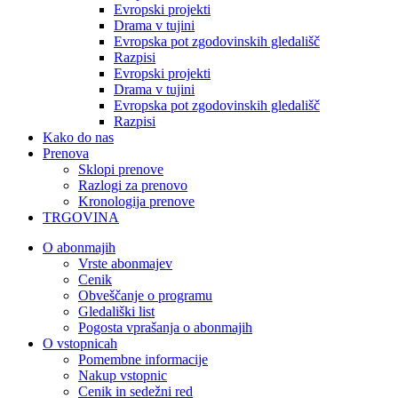
Evropski projekti
Drama v tujini
Evropska pot zgodovinskih gledališč
Razpisi
Evropski projekti
Drama v tujini
Evropska pot zgodovinskih gledališč
Razpisi
Kako do nas
Prenova
Sklopi prenove
Razlogi za prenovo
Kronologija prenove
TRGOVINA
O abonmajih
Vrste abonmajev
Cenik
Obveščanje o programu
Gledališki list
Pogosta vprašanja o abonmajih
O vstopnicah
Pomembne informacije
Nakup vstopnic
Cenik in sedežni red