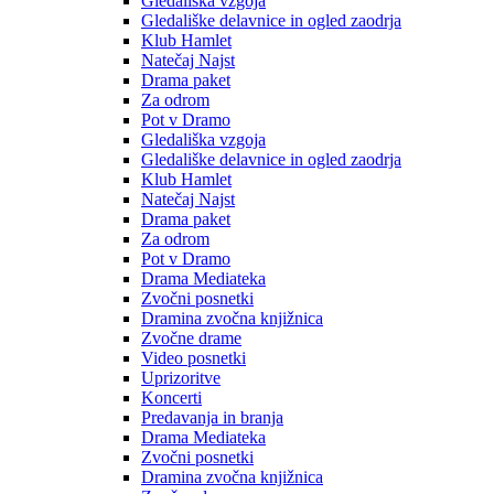
Gledališka vzgoja
Gledališke delavnice in ogled zaodrja
Klub Hamlet
Natečaj Najst
Drama paket
Za odrom
Pot v Dramo
Gledališka vzgoja
Gledališke delavnice in ogled zaodrja
Klub Hamlet
Natečaj Najst
Drama paket
Za odrom
Pot v Dramo
Drama Mediateka
Zvočni posnetki
Dramina zvočna knjižnica
Zvočne drame
Video posnetki
Uprizoritve
Koncerti
Predavanja in branja
Drama Mediateka
Zvočni posnetki
Dramina zvočna knjižnica