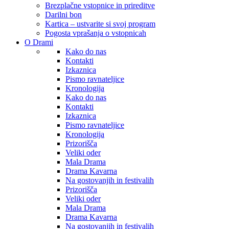
Brezplačne vstopnice in prireditve
Darilni bon
Kartica – ustvarite si svoj program
Pogosta vprašanja o vstopnicah
O Drami
Kako do nas
Kontakti
Izkaznica
Pismo ravnateljice
Kronologija
Kako do nas
Kontakti
Izkaznica
Pismo ravnateljice
Kronologija
Prizorišča
Veliki oder
Mala Drama
Drama Kavarna
Na gostovanjih in festivalih
Prizorišča
Veliki oder
Mala Drama
Drama Kavarna
Na gostovanjih in festivalih