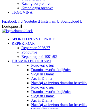
Razlogi za prenovo
Kronologija prenove
TRGOVINA
Facebook-f
Youtube
Instagram
Soundcloud
Dostopnost
SPORED IN VSTOPNICE
REPERTOAR
Repertoar 2026/27
Ponovitve
Repertoarji od 1991/92
DRAMINI PROGRAMI
Pogovori o igri
Dramina zvočna knjižnica
Slogi in Drama
Ars in Drama
Natečaj za izvirno dramsko besedilo
Pogovori o igri
Dramina zvočna knjižnica
Slogi in Drama
Ars in Drama
Natečaj za izvirno dramsko besedilo