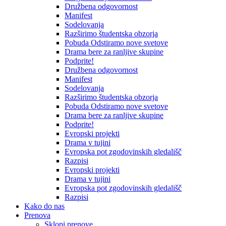
Družbena odgovornost
Manifest
Sodelovanja
Razširimo študentska obzorja
Pobuda Odstiramo nove svetove
Drama bere za ranljive skupine
Podprite!
Družbena odgovornost
Manifest
Sodelovanja
Razširimo študentska obzorja
Pobuda Odstiramo nove svetove
Drama bere za ranljive skupine
Podprite!
Evropski projekti
Drama v tujini
Evropska pot zgodovinskih gledališč
Razpisi
Evropski projekti
Drama v tujini
Evropska pot zgodovinskih gledališč
Razpisi
Kako do nas
Prenova
Sklopi prenove