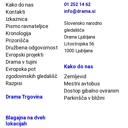
Kako do nas
01 252 14 62
info@drama.si
Kontakti
Izkaznica
Slovensko narodno
Pismo ravnateljice
gledališče
Kronologija
Drama Ljubljana
Prizorišča
Litostrojska 56
Družbena odgovornost
1000 Ljubljana
Evropski projekti
Drama v tujini
Kako do nas
Evropska pot
zgodovinskih gledališč
Zemljevid
Razpisi
Mestni avtobus
Dostop gibalno oviranim
Drama Trgovina
Parkirišča v bližini
Blagajna na dveh
lokacijah