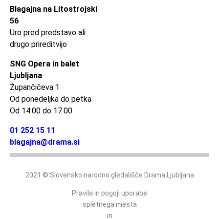
Blagajna na Litostrojski
56
Uro pred predstavo ali
drugo prireditvijo
SNG Opera in balet
Ljubljana
Župančičeva 1
Od ponedeljka do petka
Od 14.00 do 17.00
01 252 15 11
blagajna@drama.si
2021 © Slovensko narodno gledališče Drama Ljubljana
Pravila in pogoji uporabe
spletnega mesta
in