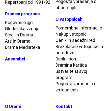
Pogosta vprašanja o
Repertoarji od 1991/92
abonmajih
Dramini programi
O vstopnicah
Pogovori o igri
Pomembne informacije
Gledališka vzgoja
Nakup vstopnic
Slogi in Drama
Cenik in sedežni red
Ars in Drama
Brezplačne vstopnice in
Drama Mediateka
prireditve
Ansambel
Darilni bon
Dramina kartica –
ustvarite si svoj
program
Pogosta vprašanja o
vstopnicah
O Drami
Kontakt