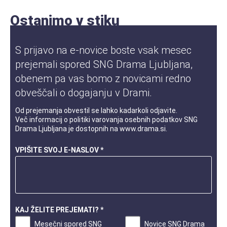
Ostanimo v stiku
S prijavo na e-novice boste vsak mesec
prejemali spored SNG Drama Ljubljana,
obenem pa vas bomo z novicami redno
obveščali o dogajanju v Drami.
Od prejemanja obvestil se lahko kadarkoli odjavite.
Več informacij o
politiki varovanja osebnih podatkov
SNG
Drama Ljubljana je dostopnih na
www.drama.si
.
VPIŠITE SVOJ E-NASLOV *
KAJ ŽELITE PREJEMATI? *
Mesečni spored SNG
Novice SNG Drama