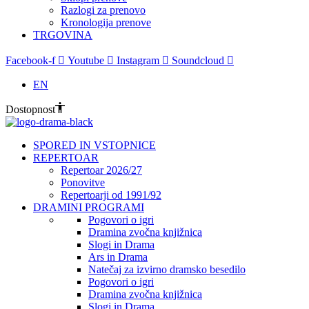
Razlogi za prenovo
Kronologija prenove
TRGOVINA
Facebook-f
Youtube
Instagram
Soundcloud
EN
Dostopnost
SPORED IN VSTOPNICE
REPERTOAR
Repertoar 2026/27
Ponovitve
Repertoarji od 1991/92
DRAMINI PROGRAMI
Pogovori o igri
Dramina zvočna knjižnica
Slogi in Drama
Ars in Drama
Natečaj za izvirno dramsko besedilo
Pogovori o igri
Dramina zvočna knjižnica
Slogi in Drama