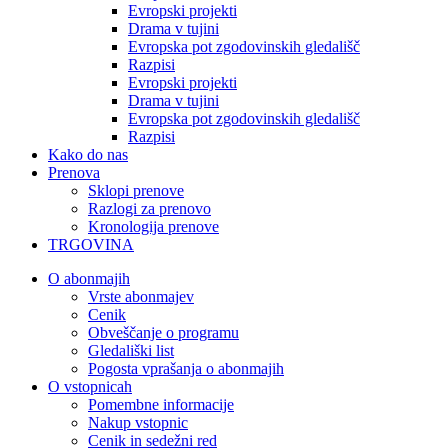
Evropski projekti
Drama v tujini
Evropska pot zgodovinskih gledališč
Razpisi
Evropski projekti
Drama v tujini
Evropska pot zgodovinskih gledališč
Razpisi
Kako do nas
Prenova
Sklopi prenove
Razlogi za prenovo
Kronologija prenove
TRGOVINA
O abonmajih
Vrste abonmajev
Cenik
Obveščanje o programu
Gledališki list
Pogosta vprašanja o abonmajih
O vstopnicah
Pomembne informacije
Nakup vstopnic
Cenik in sedežni red