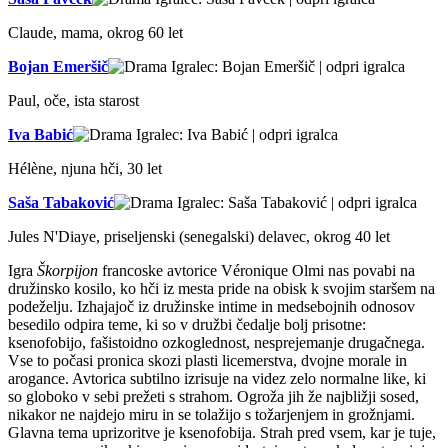
Claude, mama, okrog 60 let
Bojan Emeršič
Paul, oče, ista starost
Iva Babić
Hélène, njuna hči, 30 let
Saša Tabaković
Jules N'Diaye, priseljenski (senegalski) delavec, okrog 40 let
Igra
Škorpijon
francoske avtorice Véronique Olmi nas povabi na
družinsko kosilo, ko hči iz mesta pride na obisk k svojim staršem na
podeželju. Izhajajoč iz družinske intime in medsebojnih odnosov
besedilo odpira teme, ki so v družbi čedalje bolj prisotne:
ksenofobijo, fašistoidno ozkoglednost, nesprejemanje drugačnega.
Vse to počasi pronica skozi plasti licemerstva, dvojne morale in
arogance. Avtorica subtilno izrisuje na videz zelo normalne like, ki
so globoko v sebi prežeti s strahom. Ogroža jih že najbližji sosed,
nikakor ne najdejo miru in se tolažijo s tožarjenjem in grožnjami.
Glavna tema uprizoritve je ksenofobija. Strah pred vsem, kar je tuje,