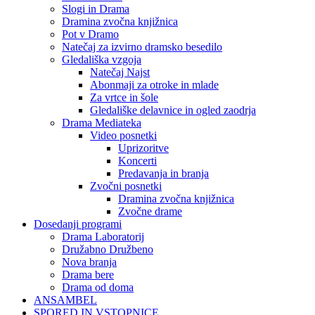
Slogi in Drama
Dramina zvočna knjižnica
Pot v Dramo
Natečaj za izvirno dramsko besedilo
Gledališka vzgoja
Natečaj Najst
Abonmaji za otroke in mlade
Za vrtce in šole
Gledališke delavnice in ogled zaodrja
Drama Mediateka
Video posnetki
Uprizoritve
Koncerti
Predavanja in branja
Zvočni posnetki
Dramina zvočna knjižnica
Zvočne drame
Dosedanji programi
Drama Laboratorij
Družabno Družbeno
Nova branja
Drama bere
Drama od doma
ANSAMBEL
SPORED IN VSTOPNICE