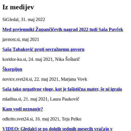
Iz medijev
SiGledal, 31. maj 2022
Med prejemniki Župančičevih nagrad 2022 tudi Saša Pavček
javnost.si, maj 2021
Saša Tabaković proti sovražnemu govoru
koridor-ku.si, 24. maj 2021, Nika Šoštarič
Škorpijon
novice.svet24.si, 22. maj 2021, Marjana Vovk
Saša tako negativne vloge, kot je fašistična mater, še ni igrala
mladina.si, 21. maj 2021, Laura Paukovič
Kam vodi neznanje?
odkrito.svet24.si, 16. maj 2021, Teja Pelko
VIDEO: Gledalci se po dolgih sedmih mesecih vračajo v