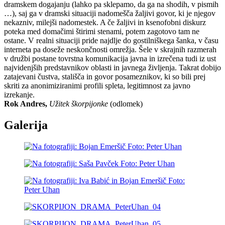
dramskem dogajanju (lahko pa sklepamo, da ga na shodih, v pismih
…), saj ga v dramski situaciji nadomešča žaljivi govor, ki je njegov
nekazniv, milejši nadomestek. A če žaljivi in ksenofobni diskurz
poteka med domačimi štirimi stenami, potem zagotovo tam ne
ostane. V realni situaciji pride najdlje do gostilniškega šanka, v času
interneta pa doseže neskončnosti omrežja. Šele v skrajnih razmerah
v družbi postane tovrstna komunikacija javna in izrečena tudi iz ust
najvidenjših predstavnikov oblasti in javnega življenja. Takrat dobijo
zatajevani čustva, stališča in govor posameznikov, ki so bili prej
skriti za anonimiziranimi profili spleta, legitimnost za javno
izrekanje.
Rok Andres,
Užitek škorpijonke
(odlomek)
Galerija