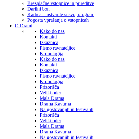
Brezplačne vstopnice in prireditve
Darilni bon
Kartica – ustvarite si svoj program
Pogosta vprašanja o vstopnicah
O Drami
Kako do nas
Kontakti
Izkaznica
Pismo ravnateljice
Kronologija
Kako do nas
Kontakti
Izkaznica
Pismo ravnateljice
Kronologija
Prizorišča
Veliki oder
Mala Drama
Drama Kavarna
Na gostovanjih in festivalih
Prizorišča
Veliki oder
Mala Drama
Drama Kavarna
Na gostovanjih in festivalih