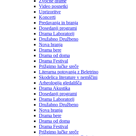
Zvočne drame
Video posnetki
Uprizoritve
Koncerti
Predavanja in branja
Dosedanji programi
Drama Laboratorij
Družabno Družbeno
Nova branja
Drama bere
Drama od doma
Drama Festival
Prižgimo lučke sreče
Literarna potovanja z Beletrino
Skodelica literature v nemščini
Arheologija gledališča
Drama Akustika
Dosedanji programi
Drama Laboratorij
Družabno Družbeno
Nova branja
Drama bere
Drama od doma
Drama Festival
Prižgimo lučke sreče