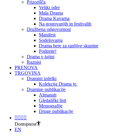
Prizorišča
Veliki oder
Mala Drama
Drama Kavarna
Na gostovanjih in festivalih
Družbena odgovornost
Manifest
Sodelovanja
Drama bere za ranljive skupine
Podprite!
Drama v tujini
Razpisi
PRENOVA
TRGOVINA
Dramini izdelki
Kolekcija Drama je.
Dramine publikacije
Almanah
Gledališki listi
Monografije
Druge publikacije
Dostopnost
EN