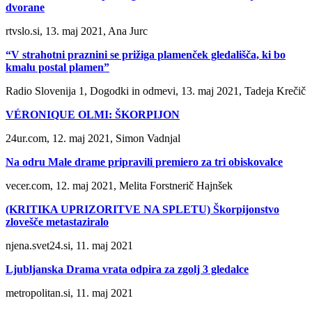
dvorane
rtvslo.si, 13. maj 2021, Ana Jurc
“V strahotni praznini se prižiga plamenček gledališča, ki bo
kmalu postal plamen”
Radio Slovenija 1, Dogodki in odmevi, 13. maj 2021, Tadeja Krečič
VÉRONIQUE OLMI: ŠKORPIJON
24ur.com, 12. maj 2021, Simon Vadnjal
Na odru Male drame pripravili premiero za tri obiskovalce
vecer.com, 12. maj 2021, Melita Forstnerič Hajnšek
(KRITIKA UPRIZORITVE NA SPLETU) Škorpijonstvo
zlovešče metastaziralo
njena.svet24.si, 11. maj 2021
Ljubljanska Drama vrata odpira za zgolj 3 gledalce
metropolitan.si, 11. maj 2021