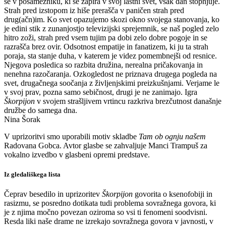
se v posamezniku, ki se zapira v svoj lastni svet, vsak dan stopnjuje.
Strah pred izstopom iz hiše prerašča v paničen strah pred
drug(ačn)im. Ko svet opazujemo skozi okno svojega stanovanja, ko
je edini stik z zunanjostjo televizijski sprejemnik, se naš pogled zelo
hitro zoži, strah pred vsem tujim pa dobi zelo dobre pogoje in se
razrašča brez ovir. Odsotnost empatije in fanatizem, ki ju ta strah
poraja, sta stanje duha, v katerem je videz pomembnejši od resnice.
Njegova posledica so razbita družina, nerealna pričakovanja in
nenehna razočaranja. Ozkogledost ne priznava drugega pogleda na
svet, drugačnega soočanja z življenjskimi preizkušnjami. Verjame le
v svoj prav, pozna samo sebičnost, drugi je ne zanimajo. Igra
Škorpijon
v svojem strašljivem vrtincu razkriva brezčutnost današnje
družbe do samega dna.
Nina Šorak
V uprizoritvi smo uporabili motiv skladbe
Tam ob ognju našem
Radovana Gobca. Avtor glasbe se zahvaljuje Manci Trampuš za
vokalno izvedbo v glasbeni opremi predstave.
Iz gledališkega lista
Čeprav besedilo in uprizoritev
Škorpijon
govorita o ksenofobiji in
rasizmu, se posredno dotikata tudi problema sovražnega govora, ki
je z njima močno povezan oziroma so vsi ti fenomeni soodvisni.
Resda liki naše drame ne izrekajo sovražnega govora v javnosti, v