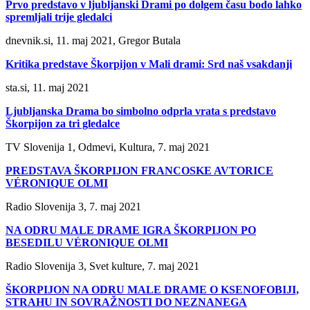
Prvo predstavo v ljubljanski Drami po dolgem času bodo lahko
spremljali trije gledalci
dnevnik.si, 11. maj 2021, Gregor Butala
Kritika predstave Škorpijon v Mali drami: Srd naš vsakdanji
sta.si, 11. maj 2021
Ljubljanska Drama bo simbolno odprla vrata s predstavo
Škorpijon za tri gledalce
TV Slovenija 1, Odmevi, Kultura, 7. maj 2021
PREDSTAVA ŠKORPIJON FRANCOSKE AVTORICE
VÉRONIQUE OLMI
Radio Slovenija 3, 7. maj 2021
NA ODRU MALE DRAME IGRA ŠKORPIJON PO
BESEDILU VÉRONIQUE OLMI
Radio Slovenija 3, Svet kulture, 7. maj 2021
ŠKORPIJON NA ODRU MALE DRAME O KSENOFOBIJI,
STRAHU IN SOVRAŽNOSTI DO NEZNANEGA