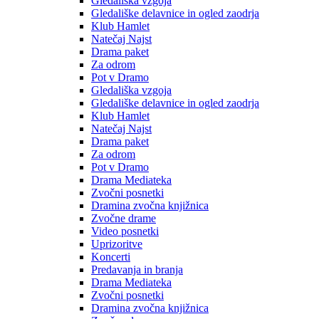
Gledališka vzgoja
Gledališke delavnice in ogled zaodrja
Klub Hamlet
Natečaj Najst
Drama paket
Za odrom
Pot v Dramo
Gledališka vzgoja
Gledališke delavnice in ogled zaodrja
Klub Hamlet
Natečaj Najst
Drama paket
Za odrom
Pot v Dramo
Drama Mediateka
Zvočni posnetki
Dramina zvočna knjižnica
Zvočne drame
Video posnetki
Uprizoritve
Koncerti
Predavanja in branja
Drama Mediateka
Zvočni posnetki
Dramina zvočna knjižnica