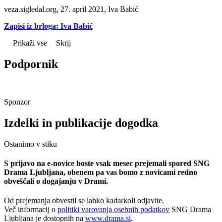
veza.sigledal.org, 27. april 2021, Iva Babić
Zapisi iz brloga: Iva Babić
Prikaži vse
Skrij
Podpornik
Sponzor
Izdelki in publikacije dogodka
Ostanimo v stiku
S prijavo na e-novice boste vsak mesec prejemali spored SNG
Drama Ljubljana, obenem pa vas bomo z novicami redno
obveščali o dogajanju v Drami.
Od prejemanja obvestil se lahko kadarkoli odjavite.
Več informacij o
politiki varovanja osebnih podatkov
SNG Drama
Ljubljana je dostopnih na
www.drama.si
.