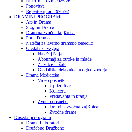
REPERTOAR 2025/26
Ponovitve
Repertoarji od 1991/92
DRAMINI PROGRAMI
Ars in Drama
Slogi in Drama
Dramina zvočna knjižnica
Pot v Dramo
Natečaj za izvirno dramsko besedilo
Gledališka vzgoja
Natečaj Najst
Abonmaji za otroke in mlade
Za vrtce in šole
Gledališke delavnice in ogled zaodrja
Drama Mediateka
Video posnetki
Uprizoritve
Koncerti
Predavanja in branja
Zvočni posnetki
Dramina zvočna knjižnica
Zvočne drame
Dosedanji programi
Drama Laboratorij
Družabno Družbeno