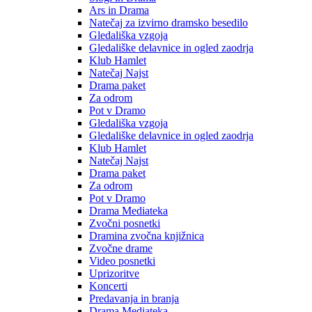
Ars in Drama
Natečaj za izvirno dramsko besedilo
Gledališka vzgoja
Gledališke delavnice in ogled zaodrja
Klub Hamlet
Natečaj Najst
Drama paket
Za odrom
Pot v Dramo
Gledališka vzgoja
Gledališke delavnice in ogled zaodrja
Klub Hamlet
Natečaj Najst
Drama paket
Za odrom
Pot v Dramo
Drama Mediateka
Zvočni posnetki
Dramina zvočna knjižnica
Zvočne drame
Video posnetki
Uprizoritve
Koncerti
Predavanja in branja
Drama Mediateka