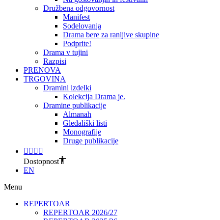
Družbena odgovornost
Manifest
Sodelovanja
Drama bere za ranljive skupine
Podprite!
Drama v tujini
Razpisi
PRENOVA
TRGOVINA
Dramini izdelki
Kolekcija Drama je.
Dramine publikacije
Almanah
Gledališki listi
Monografije
Druge publikacije
Dostopnost
EN
Menu
REPERTOAR
REPERTOAR 2026/27