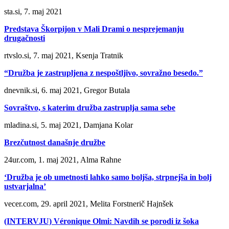
sta.si, 7. maj 2021
Predstava Škorpijon v Mali Drami o nesprejemanju
drugačnosti
rtvslo.si, 7. maj 2021, Ksenja Tratnik
“Družba je zastrupljena z nespoštljivo, sovražno besedo.”
dnevnik.si, 6. maj 2021, Gregor Butala
Sovraštvo, s katerim družba zastruplja sama sebe
mladina.si, 5. maj 2021, Damjana Kolar
Brezčutnost današnje družbe
24ur.com, 1. maj 2021, Alma Rahne
‘Družba je ob umetnosti lahko samo boljša, strpnejša in bolj
ustvarjalna’
vecer.com, 29. april 2021, Melita Forstnerič Hajnšek
(INTERVJU) Véronique Olmi: Navdih se porodi iz šoka