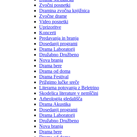
Zvočni posnetki
Dramina zvočna knjižnica
Zvočne drame
Video posnetki
Uprizoritve
Koncerti
Predavanja in branja
Dosedanji programi
Drama Laboratorij
Družabno Družbeno
Nova branja
Drama bere
Drama od doma
Drama Festival
Prižgimo lučke sreče
Literarna potovanja z Beletrino
Skodelica literature v nemščini
Arheologija gledališča
Drama Akustika
Dosedanji programi
Drama Laboratorij
Družabno Družbeno
Nova branja
Drama bere