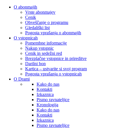
O abonmajih
Vrste abonmajev
Cenik
Obveščanje o programu
Gledališki list
Pogosta vprašanja o abonmajih
O vstopnicah
Pomembne informacije
Nakup vstopnic
Cenik in sedežni red
Brezplačne vstopnice in prireditve
Darilni bon
Kartica – ustvarite si svoj program
Pogosta vprašanja o vstopnicah
O Drami
Kako do nas
Kontakti
Izkaznica
Pismo ravnateljice
Kronologija
Kako do nas
Kontakti
Izkaznica
Pismo ravnateljice