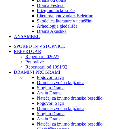
Drama od doma
Drama Festival
Prižgimo lučke sreče
Literarna potovanja z Beletrino
Skodelica literature v nemščini
Arheologija gledališča
Drama Akustika
ANSAMBEL
SPORED IN VSTOPNICE
REPERTOAR
Repertoar 2026/27
Ponovitve
Repertoarji od 1991/92
DRAMINI PROGRAMI
Pogovori o igri
Dramina zvočna knjižnica
Slogi in Drama
Ars in Drama
Natečaj za izvirno dramsko besedilo
Pogovori o igri
Dramina zvočna knjižnica
Slogi in Drama
Ars in Drama
Natečaj za izvirno dramsko besedilo