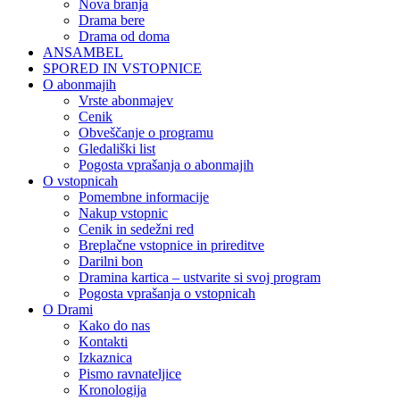
Nova branja
Drama bere
Drama od doma
ANSAMBEL
SPORED IN VSTOPNICE
O abonmajih
Vrste abonmajev
Cenik
Obveščanje o programu
Gledališki list
Pogosta vprašanja o abonmajih
O vstopnicah
Pomembne informacije
Nakup vstopnic
Cenik in sedežni red
Breplačne vstopnice in prireditve
Darilni bon
Dramina kartica – ustvarite si svoj program
Pogosta vprašanja o vstopnicah
O Drami
Kako do nas
Kontakti
Izkaznica
Pismo ravnateljice
Kronologija