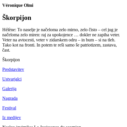
Véronique Olmi
Škorpijon
Hélène: To naselje je načeloma zelo mirno, zelo čisto – cel jug je
načeloma zelo miren: raj za upokojence … dokler ne zapiha veter.
Veter na avtocesti, veter v zidarskem odru – in bum – si na tleh.
Tako kot na fronti. In potem te reši samo še patriotizem, zastava,
čast.
Škorpijon
Predstavitev
Ustvarjalci
Galerija
Nagrada
Festival
Iz medijev