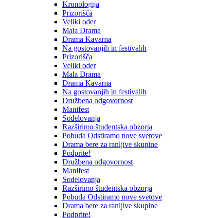
Kronologija
Prizorišča
Veliki oder
Mala Drama
Drama Kavarna
Na gostovanjih in festivalih
Prizorišča
Veliki oder
Mala Drama
Drama Kavarna
Na gostovanjih in festivalih
Družbena odgovornost
Manifest
Sodelovanja
Razširimo študentska obzorja
Pobuda Odstiramo nove svetove
Drama bere za ranljive skupine
Podprite!
Družbena odgovornost
Manifest
Sodelovanja
Razširimo študentska obzorja
Pobuda Odstiramo nove svetove
Drama bere za ranljive skupine
Podprite!