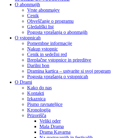
O abonmajih
Vrste abonmajev
Cenik
Obveščanje o programu
Gledališki list
Pogosta vprašanja o abonmajih
O vstopnicah
Pomembne informacije
Nakup vstopnic
Cenik in sedežni red
Breplačne vstopnice in prireditve
Darilni bon
Dramina kartica – ustvarite si svoj program
Pogosta vprašanja o vstopnicah
O Drami
Kako do nas
Kontakti
Izkaznica
Pismo ravnateljice
Kronologija
Prizorišča
Veliki oder
Mala Drama
Drama Kavarna
Na gostovanjih in festivalih