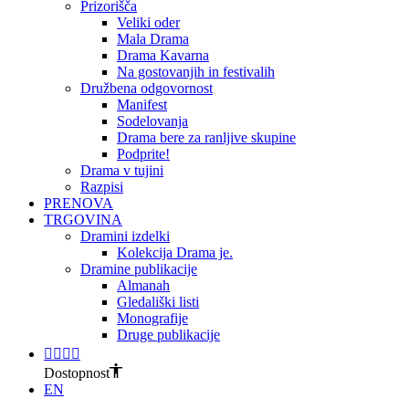
Prizorišča
Veliki oder
Mala Drama
Drama Kavarna
Na gostovanjih in festivalih
Družbena odgovornost
Manifest
Sodelovanja
Drama bere za ranljive skupine
Podprite!
Drama v tujini
Razpisi
PRENOVA
TRGOVINA
Dramini izdelki
Kolekcija Drama je.
Dramine publikacije
Almanah
Gledališki listi
Monografije
Druge publikacije
Dostopnost
EN