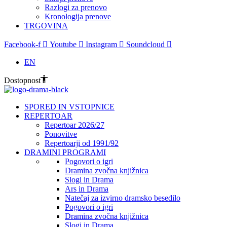
Razlogi za prenovo
Kronologija prenove
TRGOVINA
Facebook-f
Youtube
Instagram
Soundcloud
EN
Dostopnost
SPORED IN VSTOPNICE
REPERTOAR
Repertoar 2026/27
Ponovitve
Repertoarji od 1991/92
DRAMINI PROGRAMI
Pogovori o igri
Dramina zvočna knjižnica
Slogi in Drama
Ars in Drama
Natečaj za izvirno dramsko besedilo
Pogovori o igri
Dramina zvočna knjižnica
Slogi in Drama