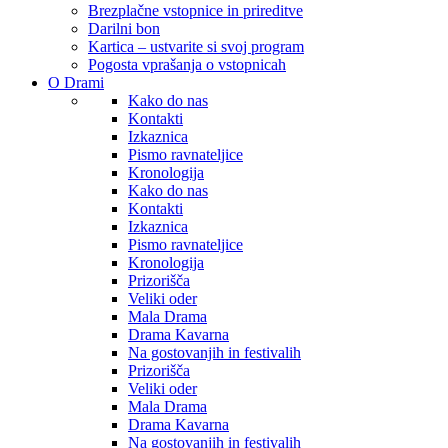
Brezplačne vstopnice in prireditve
Darilni bon
Kartica – ustvarite si svoj program
Pogosta vprašanja o vstopnicah
O Drami
Kako do nas
Kontakti
Izkaznica
Pismo ravnateljice
Kronologija
Kako do nas
Kontakti
Izkaznica
Pismo ravnateljice
Kronologija
Prizorišča
Veliki oder
Mala Drama
Drama Kavarna
Na gostovanjih in festivalih
Prizorišča
Veliki oder
Mala Drama
Drama Kavarna
Na gostovanjih in festivalih