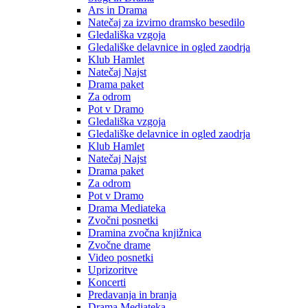
Ars in Drama
Natečaj za izvirno dramsko besedilo
Gledališka vzgoja
Gledališke delavnice in ogled zaodrja
Klub Hamlet
Natečaj Najst
Drama paket
Za odrom
Pot v Dramo
Gledališka vzgoja
Gledališke delavnice in ogled zaodrja
Klub Hamlet
Natečaj Najst
Drama paket
Za odrom
Pot v Dramo
Drama Mediateka
Zvočni posnetki
Dramina zvočna knjižnica
Zvočne drame
Video posnetki
Uprizoritve
Koncerti
Predavanja in branja
Drama Mediateka