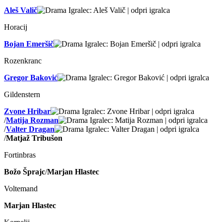
Aleš Valič
Horacij
Bojan Emeršič
Rozenkranc
Gregor Baković
Gildenstern
Zvone Hribar
/
Matija Rozman
/
Valter Dragan
/
Matjaž Tribušon
Fortinbras
Božo Šprajc
/
Marjan Hlastec
Voltemand
Marjan Hlastec