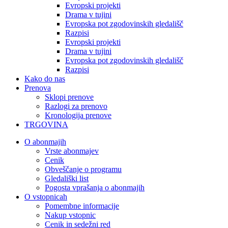
Evropski projekti
Drama v tujini
Evropska pot zgodovinskih gledališč
Razpisi
Evropski projekti
Drama v tujini
Evropska pot zgodovinskih gledališč
Razpisi
Kako do nas
Prenova
Sklopi prenove
Razlogi za prenovo
Kronologija prenove
TRGOVINA
O abonmajih
Vrste abonmajev
Cenik
Obveščanje o programu
Gledališki list
Pogosta vprašanja o abonmajih
O vstopnicah
Pomembne informacije
Nakup vstopnic
Cenik in sedežni red