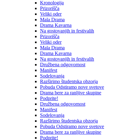
Kronologija
Prizorišča
Veliki oder
Mala Drama
Drama Kavarna
Na gostovanjih in festivalih
Prizorišča
Veliki oder
Mala Drama
Drama Kavarna
Na gostovanjih in festivalih
Družbena odgovornost
Manifest
Sodelovanja
Razširimo študentska obzorja
Pobuda Odstiramo nove svetove
Drama bere za ranljive skupine
Podprite!
Družbena odgovornost
Manifest
Sodelovanja
Razširimo študentska obzorja
Pobuda Odstiramo nove svetove
Drama bere za ranljive skupine
Podprite!