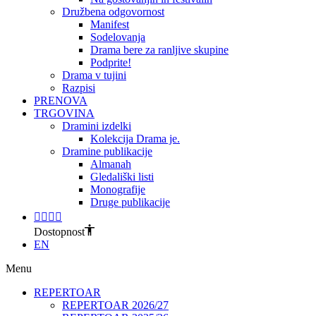
Družbena odgovornost
Manifest
Sodelovanja
Drama bere za ranljive skupine
Podprite!
Drama v tujini
Razpisi
PRENOVA
TRGOVINA
Dramini izdelki
Kolekcija Drama je.
Dramine publikacije
Almanah
Gledališki listi
Monografije
Druge publikacije
Dostopnost
EN
Menu
REPERTOAR
REPERTOAR 2026/27