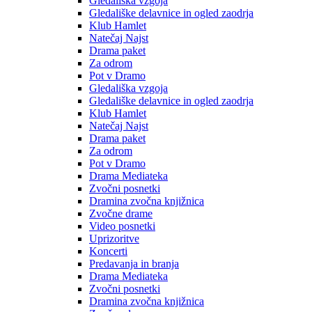
Gledališka vzgoja
Gledališke delavnice in ogled zaodrja
Klub Hamlet
Natečaj Najst
Drama paket
Za odrom
Pot v Dramo
Gledališka vzgoja
Gledališke delavnice in ogled zaodrja
Klub Hamlet
Natečaj Najst
Drama paket
Za odrom
Pot v Dramo
Drama Mediateka
Zvočni posnetki
Dramina zvočna knjižnica
Zvočne drame
Video posnetki
Uprizoritve
Koncerti
Predavanja in branja
Drama Mediateka
Zvočni posnetki
Dramina zvočna knjižnica