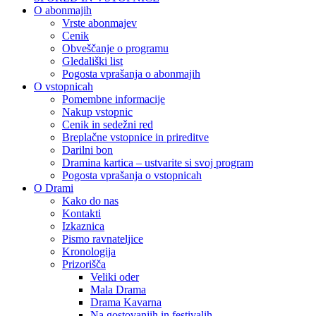
O abonmajih
Vrste abonmajev
Cenik
Obveščanje o programu
Gledališki list
Pogosta vprašanja o abonmajih
O vstopnicah
Pomembne informacije
Nakup vstopnic
Cenik in sedežni red
Breplačne vstopnice in prireditve
Darilni bon
Dramina kartica – ustvarite si svoj program
Pogosta vprašanja o vstopnicah
O Drami
Kako do nas
Kontakti
Izkaznica
Pismo ravnateljice
Kronologija
Prizorišča
Veliki oder
Mala Drama
Drama Kavarna
Na gostovanjih in festivalih