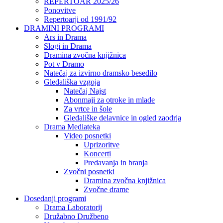
REPERTOAR 2025/26
Ponovitve
Repertoarji od 1991/92
DRAMINI PROGRAMI
Ars in Drama
Slogi in Drama
Dramina zvočna knjižnica
Pot v Dramo
Natečaj za izvirno dramsko besedilo
Gledališka vzgoja
Natečaj Najst
Abonmaji za otroke in mlade
Za vrtce in šole
Gledališke delavnice in ogled zaodrja
Drama Mediateka
Video posnetki
Uprizoritve
Koncerti
Predavanja in branja
Zvočni posnetki
Dramina zvočna knjižnica
Zvočne drame
Dosedanji programi
Drama Laboratorij
Družabno Družbeno