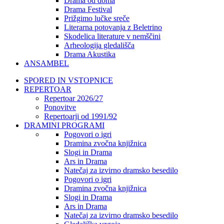
Drama od doma
Drama Festival
Prižgimo lučke sreče
Literarna potovanja z Beletrino
Skodelica literature v nemščini
Arheologija gledališča
Drama Akustika
ANSAMBEL
SPORED IN VSTOPNICE
REPERTOAR
Repertoar 2026/27
Ponovitve
Repertoarji od 1991/92
DRAMINI PROGRAMI
Pogovori o igri
Dramina zvočna knjižnica
Slogi in Drama
Ars in Drama
Natečaj za izvirno dramsko besedilo
Pogovori o igri
Dramina zvočna knjižnica
Slogi in Drama
Ars in Drama
Natečaj za izvirno dramsko besedilo