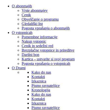
O abonmajih
Vrste abonmajev
Cenik
Obveščanje o programu
Gledališki list
Pogosta vprašanja o abonmajih
O vstopnicah
Pomembne informacije
Nakup vstopnic
Cenik in sedežni red
Brezplačne vstopnice in prireditve
Darilni bon
Kartica – ustvarite si svoj program
Pogosta vprašanja o vstopnicah
O Drami
Kako do nas
Kontakti
Izkaznica
Pismo ravnateljice
Kronologija
Kako do nas
Kontakti
Izkaznica
Pismo ravnateljice