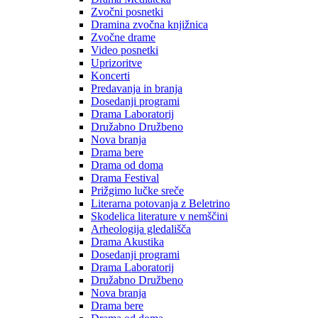
Zvočni posnetki
Dramina zvočna knjižnica
Zvočne drame
Video posnetki
Uprizoritve
Koncerti
Predavanja in branja
Dosedanji programi
Drama Laboratorij
Družabno Družbeno
Nova branja
Drama bere
Drama od doma
Drama Festival
Prižgimo lučke sreče
Literarna potovanja z Beletrino
Skodelica literature v nemščini
Arheologija gledališča
Drama Akustika
Dosedanji programi
Drama Laboratorij
Družabno Družbeno
Nova branja
Drama bere