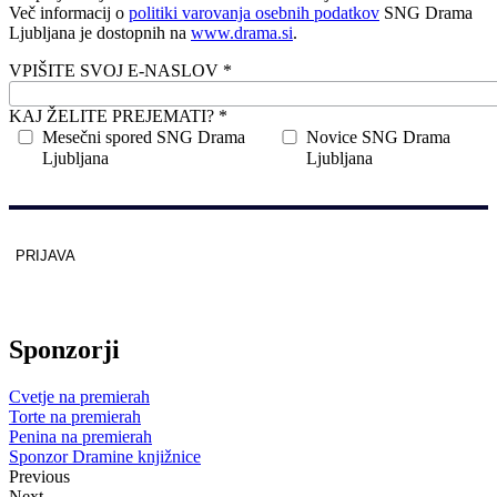
Več informacij o
politiki varovanja osebnih podatkov
SNG Drama
Ljubljana je dostopnih na
www.drama.si
.
VPIŠITE SVOJ E-NASLOV *
KAJ ŽELITE PREJEMATI? *
Mesečni spored SNG Drama
Novice SNG Drama
Ljubljana
Ljubljana
PRIJAVA
Zaščitno z
reCAPTCHA
pod
pogoji
.
Sponzorji
Cvetje na premierah
Torte na premierah
Penina na premierah
Sponzor Dramine knjižnice
Previous
Next