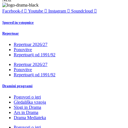
Facebook-f
Youtube
Instagram
Soundcloud
Spored in vstopnice
Repertoar
Repertoar 2026/27
Ponovitve
Repertoarji od 1991/92
Repertoar 2026/27
Ponovitve
Repertoarji od 1991/92
Dramini programi
Pogovori o igri
Gledališka vzgoja
Slogi in Drama
Ars in Drama
Drama Mediateka
Pogovori o igri