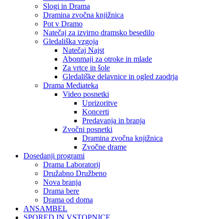
Slogi in Drama
Dramina zvočna knjižnica
Pot v Dramo
Natečaj za izvirno dramsko besedilo
Gledališka vzgoja
Natečaj Najst
Abonmaji za otroke in mlade
Za vrtce in šole
Gledališke delavnice in ogled zaodrja
Drama Mediateka
Video posnetki
Uprizoritve
Koncerti
Predavanja in branja
Zvočni posnetki
Dramina zvočna knjižnica
Zvočne drame
Dosedanji programi
Drama Laboratorij
Družabno Družbeno
Nova branja
Drama bere
Drama od doma
ANSAMBEL
SPORED IN VSTOPNICE