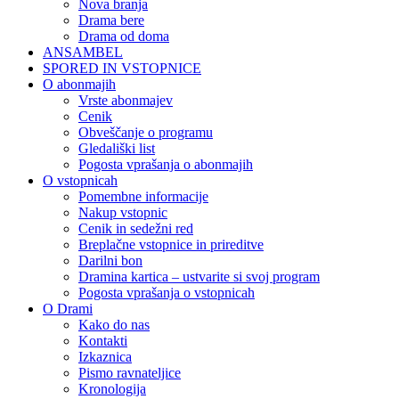
Nova branja
Drama bere
Drama od doma
ANSAMBEL
SPORED IN VSTOPNICE
O abonmajih
Vrste abonmajev
Cenik
Obveščanje o programu
Gledališki list
Pogosta vprašanja o abonmajih
O vstopnicah
Pomembne informacije
Nakup vstopnic
Cenik in sedežni red
Breplačne vstopnice in prireditve
Darilni bon
Dramina kartica – ustvarite si svoj program
Pogosta vprašanja o vstopnicah
O Drami
Kako do nas
Kontakti
Izkaznica
Pismo ravnateljice
Kronologija