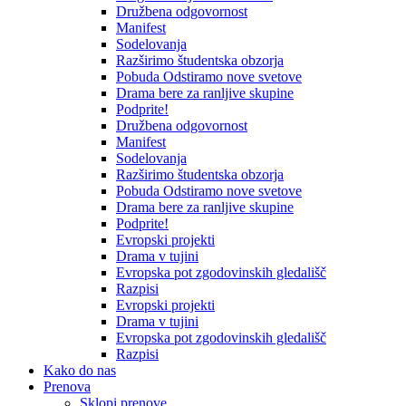
Družbena odgovornost
Manifest
Sodelovanja
Razširimo študentska obzorja
Pobuda Odstiramo nove svetove
Drama bere za ranljive skupine
Podprite!
Družbena odgovornost
Manifest
Sodelovanja
Razširimo študentska obzorja
Pobuda Odstiramo nove svetove
Drama bere za ranljive skupine
Podprite!
Evropski projekti
Drama v tujini
Evropska pot zgodovinskih gledališč
Razpisi
Evropski projekti
Drama v tujini
Evropska pot zgodovinskih gledališč
Razpisi
Kako do nas
Prenova
Sklopi prenove