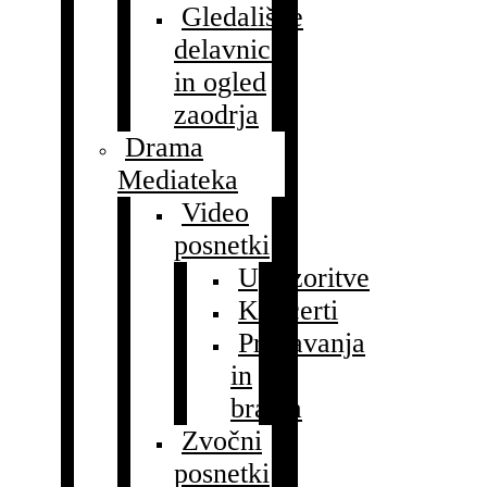
Gledališke
delavnice
in ogled
zaodrja
Drama
Mediateka
Video
posnetki
Uprizoritve
Koncerti
Predavanja
in
branja
Zvočni
posnetki