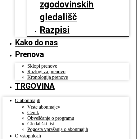
zgodovinskih
gledališč
Razpisi
Kako do nas
Prenova
Sklopi prenove
Razlogi za prenovo
Kronologija prenove
TRGOVINA
O abonmajih
Vrste abonmajev
Cenik
Obveščanje o programu
Gledališki list
Pogosta vprašanja o abonmajih
O vstopnicah