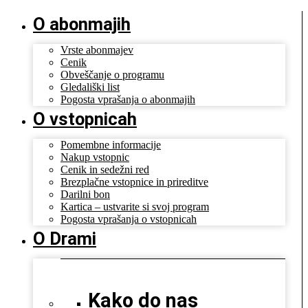
O abonmajih
Vrste abonmajev
Cenik
Obveščanje o programu
Gledališki list
Pogosta vprašanja o abonmajih
O vstopnicah
Pomembne informacije
Nakup vstopnic
Cenik in sedežni red
Brezplačne vstopnice in prireditve
Darilni bon
Kartica – ustvarite si svoj program
Pogosta vprašanja o vstopnicah
O Drami
Kako do nas