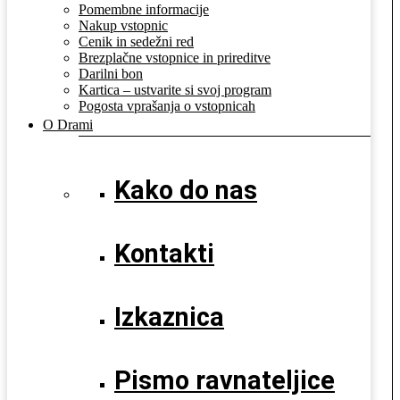
Pomembne informacije
Nakup vstopnic
Cenik in sedežni red
Brezplačne vstopnice in prireditve
Darilni bon
Kartica – ustvarite si svoj program
Pogosta vprašanja o vstopnicah
O Drami
Kako do nas
Kontakti
Izkaznica
Pismo ravnateljice