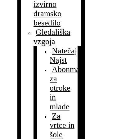
izvirno
dramsko
besedilo
Gledališka
vzgoja
Natečaj
Najst
Abonmaji
za
otroke
in
mlade
Za
vrtce in
šole