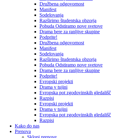
Družbena odgovornost
Manifest
Sodelovanja
Razširimo študentska obzorja
Pobuda Odstiramo nove svetove
Drama bere za ranljive skupine
Podprite!
Družbena odgovornost
Manifest
Sodelovanja
Razširimo študentska obzorja
Pobuda Odstiramo nove svetove
Drama bere za ranljive skupine
Podprite!
Evropski projekti
Drama v tujini
Evropska pot zgodovinskih gledališč
Razpisi
Evropski projekti
Drama v tujini
Evropska pot zgodovinskih gledališč
Razpisi
Kako do nas
Prenova
Sklopi prenove