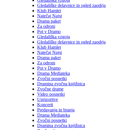
Gledališka vzgoja
Gledališke delavnice in ogled zaodrja
Klub Hamlet
Natečaj Najst
Drama paket
Za odrom
Pot v Dramo
Gledališka vzgoja
Gledališke delavnice in ogled zaodrja
Klub Hamlet
Natečaj Najst
Drama paket
Za odrom
Pot v Dramo
Drama Mediateka
Zvočni posnetki
Dramina zvočna knjižnica
Zvočne drame
Video posnetki
Uprizoritve
Koncerti
Predavanja in branja
Drama Mediateka
Zvočni posnetki
Dramina zvočna knjižnica