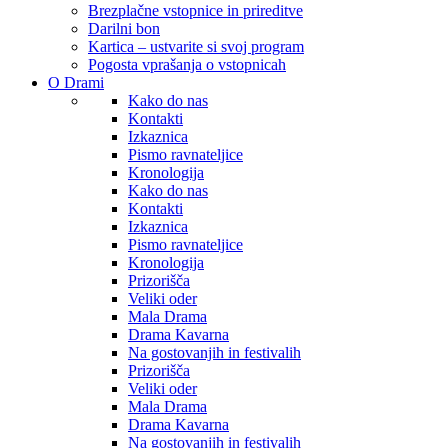
Brezplačne vstopnice in prireditve
Darilni bon
Kartica – ustvarite si svoj program
Pogosta vprašanja o vstopnicah
O Drami
Kako do nas
Kontakti
Izkaznica
Pismo ravnateljice
Kronologija
Kako do nas
Kontakti
Izkaznica
Pismo ravnateljice
Kronologija
Prizorišča
Veliki oder
Mala Drama
Drama Kavarna
Na gostovanjih in festivalih
Prizorišča
Veliki oder
Mala Drama
Drama Kavarna
Na gostovanjih in festivalih