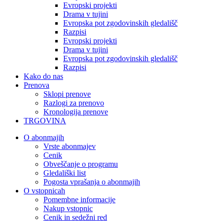
Evropski projekti
Drama v tujini
Evropska pot zgodovinskih gledališč
Razpisi
Evropski projekti
Drama v tujini
Evropska pot zgodovinskih gledališč
Razpisi
Kako do nas
Prenova
Sklopi prenove
Razlogi za prenovo
Kronologija prenove
TRGOVINA
O abonmajih
Vrste abonmajev
Cenik
Obveščanje o programu
Gledališki list
Pogosta vprašanja o abonmajih
O vstopnicah
Pomembne informacije
Nakup vstopnic
Cenik in sedežni red