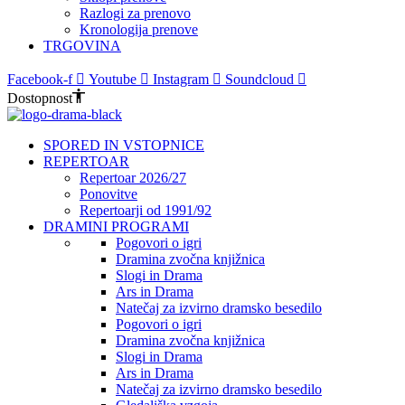
Razlogi za prenovo
Kronologija prenove
TRGOVINA
Facebook-f
Youtube
Instagram
Soundcloud
Dostopnost
SPORED IN VSTOPNICE
REPERTOAR
Repertoar 2026/27
Ponovitve
Repertoarji od 1991/92
DRAMINI PROGRAMI
Pogovori o igri
Dramina zvočna knjižnica
Slogi in Drama
Ars in Drama
Natečaj za izvirno dramsko besedilo
Pogovori o igri
Dramina zvočna knjižnica
Slogi in Drama
Ars in Drama
Natečaj za izvirno dramsko besedilo