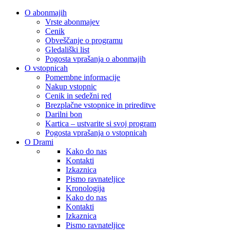
O abonmajih
Vrste abonmajev
Cenik
Obveščanje o programu
Gledališki list
Pogosta vprašanja o abonmajih
O vstopnicah
Pomembne informacije
Nakup vstopnic
Cenik in sedežni red
Brezplačne vstopnice in prireditve
Darilni bon
Kartica – ustvarite si svoj program
Pogosta vprašanja o vstopnicah
O Drami
Kako do nas
Kontakti
Izkaznica
Pismo ravnateljice
Kronologija
Kako do nas
Kontakti
Izkaznica
Pismo ravnateljice