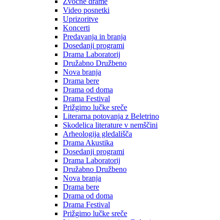
Zvočne drame
Video posnetki
Uprizoritve
Koncerti
Predavanja in branja
Dosedanji programi
Drama Laboratorij
Družabno Družbeno
Nova branja
Drama bere
Drama od doma
Drama Festival
Prižgimo lučke sreče
Literarna potovanja z Beletrino
Skodelica literature v nemščini
Arheologija gledališča
Drama Akustika
Dosedanji programi
Drama Laboratorij
Družabno Družbeno
Nova branja
Drama bere
Drama od doma
Drama Festival
Prižgimo lučke sreče