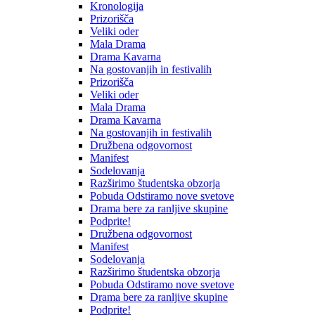
Kronologija
Prizorišča
Veliki oder
Mala Drama
Drama Kavarna
Na gostovanjih in festivalih
Prizorišča
Veliki oder
Mala Drama
Drama Kavarna
Na gostovanjih in festivalih
Družbena odgovornost
Manifest
Sodelovanja
Razširimo študentska obzorja
Pobuda Odstiramo nove svetove
Drama bere za ranljive skupine
Podprite!
Družbena odgovornost
Manifest
Sodelovanja
Razširimo študentska obzorja
Pobuda Odstiramo nove svetove
Drama bere za ranljive skupine
Podprite!