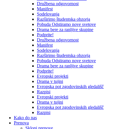
Družbena odgovornost
Manifest
Sodelovanja
Razširimo študentska obzorja
Pobuda Odstiramo nove svetove
Drama bere za ranljive skupine
Podprite!
Družbena odgovornost
Manifest
Sodelovanja
Razširimo študentska obzorja
Pobuda Odstiramo nove svetove
Drama bere za ranljive skupine
Podprite!
Evropski projekti
Drama v tujini
Evropska pot zgodovinskih gledališč
Razpisi
Evropski projekti
Drama v tujini
Evropska pot zgodovinskih gledališč
Razpisi
Kako do nas
Prenova
Sklopi prenove