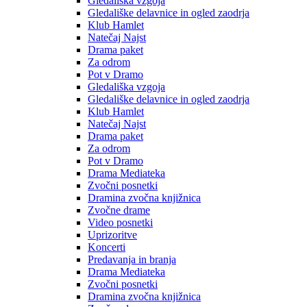
Gledališka vzgoja
Gledališke delavnice in ogled zaodrja
Klub Hamlet
Natečaj Najst
Drama paket
Za odrom
Pot v Dramo
Gledališka vzgoja
Gledališke delavnice in ogled zaodrja
Klub Hamlet
Natečaj Najst
Drama paket
Za odrom
Pot v Dramo
Drama Mediateka
Zvočni posnetki
Dramina zvočna knjižnica
Zvočne drame
Video posnetki
Uprizoritve
Koncerti
Predavanja in branja
Drama Mediateka
Zvočni posnetki
Dramina zvočna knjižnica