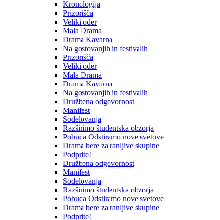
Kronologija
Prizorišča
Veliki oder
Mala Drama
Drama Kavarna
Na gostovanjih in festivalih
Prizorišča
Veliki oder
Mala Drama
Drama Kavarna
Na gostovanjih in festivalih
Družbena odgovornost
Manifest
Sodelovanja
Razširimo študentska obzorja
Pobuda Odstiramo nove svetove
Drama bere za ranljive skupine
Podprite!
Družbena odgovornost
Manifest
Sodelovanja
Razširimo študentska obzorja
Pobuda Odstiramo nove svetove
Drama bere za ranljive skupine
Podprite!