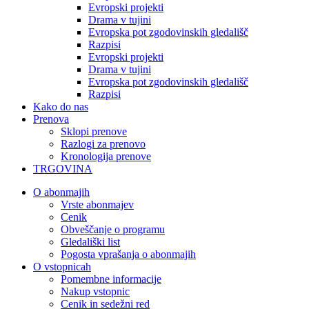
Evropski projekti
Drama v tujini
Evropska pot zgodovinskih gledališč
Razpisi
Evropski projekti
Drama v tujini
Evropska pot zgodovinskih gledališč
Razpisi
Kako do nas
Prenova
Sklopi prenove
Razlogi za prenovo
Kronologija prenove
TRGOVINA
O abonmajih
Vrste abonmajev
Cenik
Obveščanje o programu
Gledališki list
Pogosta vprašanja o abonmajih
O vstopnicah
Pomembne informacije
Nakup vstopnic
Cenik in sedežni red