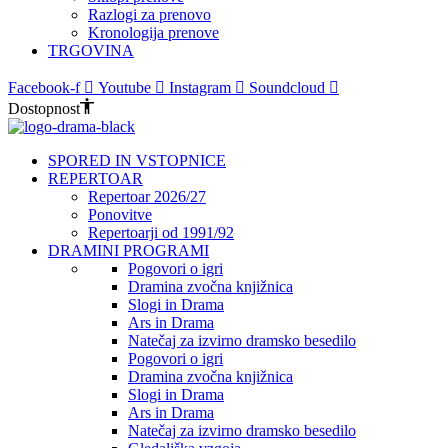
Razlogi za prenovo
Kronologija prenove
TRGOVINA
Facebook-f
Youtube
Instagram
Soundcloud
Dostopnost
SPORED IN VSTOPNICE
REPERTOAR
Repertoar 2026/27
Ponovitve
Repertoarji od 1991/92
DRAMINI PROGRAMI
Pogovori o igri
Dramina zvočna knjižnica
Slogi in Drama
Ars in Drama
Natečaj za izvirno dramsko besedilo
Pogovori o igri
Dramina zvočna knjižnica
Slogi in Drama
Ars in Drama
Natečaj za izvirno dramsko besedilo