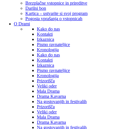
Brezplačne vstopnice in prireditve
Darilni bon
Kartica – ustvarite si svoj program
Pogosta vprašanja o vstopnicah
O Drami
Kako do nas
Kontakti
Izkaznica
Pismo ravnateljice
Kronologija
Kako do nas
Kontakti
Izkaznica
Pismo ravnateljice
Kronologija
Prizorišča
Veliki oder
Mala Drama
Drama Kavarna
Na gostovanjih in festivalih
Prizorišča
Veliki oder
Mala Drama
Drama Kavarna
Na gostovanjih in festivalih