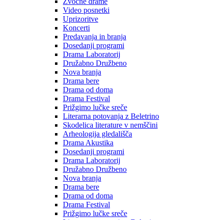
Zvočne drame
Video posnetki
Uprizoritve
Koncerti
Predavanja in branja
Dosedanji programi
Drama Laboratorij
Družabno Družbeno
Nova branja
Drama bere
Drama od doma
Drama Festival
Prižgimo lučke sreče
Literarna potovanja z Beletrino
Skodelica literature v nemščini
Arheologija gledališča
Drama Akustika
Dosedanji programi
Drama Laboratorij
Družabno Družbeno
Nova branja
Drama bere
Drama od doma
Drama Festival
Prižgimo lučke sreče