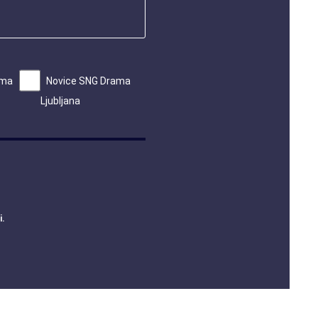
ama
Novice SNG Drama
Ljubljana
i
.