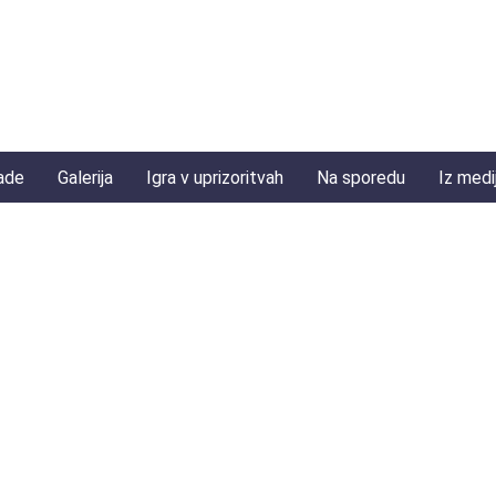
ade
Galerija
Igra v uprizoritvah
Na sporedu
Iz medi