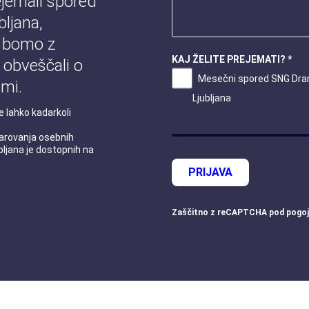
jemali spored
ljana,
 bomo z
KAJ ŽELITE PREJEMATI? *
 obveščali o
Mesečni spored SNG Dr
mi.
Ljubljana
e lahko kadarkoli
 varovanja osebnih
ljana je dostopnih na
PRIJAVA
Zaščitno z
reCAPTCHA
pod
pogoj