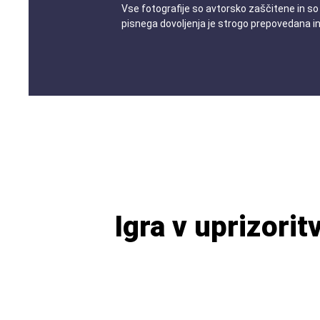
Vse fotografije so avtorsko zaščitene in so
pisnega dovoljenja je strogo prepovedana i
Igra v uprizorit