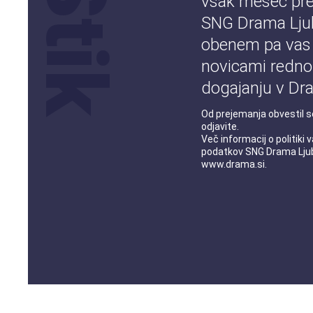
vsak mesec pre
SNG Drama Ljub
obenem pa vas
novicami redno
dogajanju v Dra
Od prejemanja obvestil s
odjavite.
Več informacij o
politiki
podatkov
SNG Drama Ljub
www.drama.si
.