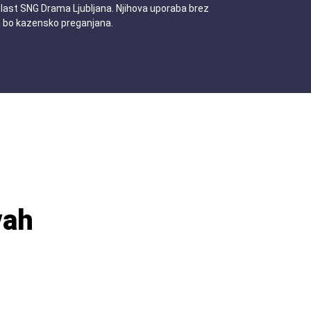
 last SNG Drama Ljubljana. Njihova uporaba brez
n bo kazensko preganjana.
vah