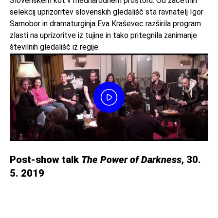
Slovenskem kot v mednarodnem prostoru. Od začetnih
selekcij uprizoritev slovenskih gledališč sta ravnatelj Igor
Samobor in dramaturginja Eva Kraševec razširila program
zlasti na uprizoritve iz tujine in tako pritegnila zanimanje
številnih gledališč iz regije.
Post-show talk
The Power of Darkness
, 30.
5. 2019