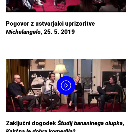
Pogovor z ustvarjalci uprizoritve
Michelangelo
, 25. 5. 2019
Zaključni dogodek
Študij bananinega olupka
,
Kakšna je dobra komedija?