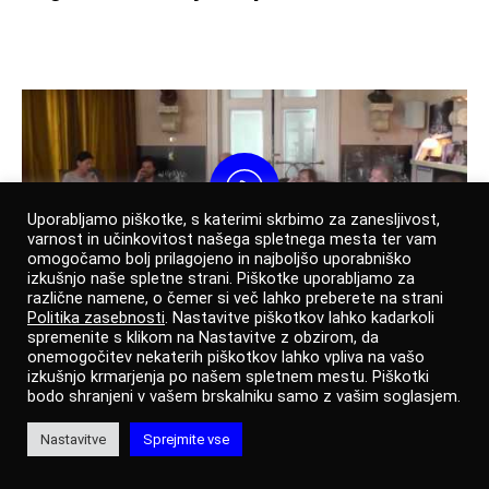
Uporabljamo piškotke, s katerimi skrbimo za zanesljivost,
varnost in učinkovitost našega spletnega mesta ter vam
omogočamo bolj prilagojeno in najboljšo uporabniško
izkušnjo naše spletne strani. Piškotke uporabljamo za
različne namene, o čemer si več lahko preberete na strani
Politika zasebnosti
. Nastavitve piškotkov lahko kadarkoli
Performativno v drami, drama v
spremenite s klikom na Nastavitve z obzirom, da
performativnem
onemogočitev nekaterih piškotkov lahko vpliva na vašo
izkušnjo krmarjenja po našem spletnem mestu. Piškotki
bodo shranjeni v vašem brskalniku samo z vašim soglasjem.
Nastavitve
Sprejmite vse