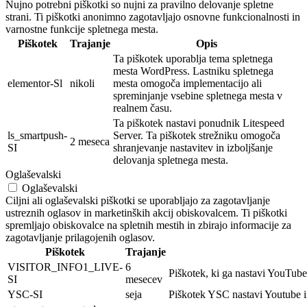
Nujno potrebni piškotki so nujni za pravilno delovanje spletne
strani. Ti piškotki anonimno zagotavljajo osnovne funkcionalnosti in
varnostne funkcije spletnega mesta.
Piškotek
Trajanje
Opis
Ta piškotek uporablja tema spletnega
mesta WordPress. Lastniku spletnega
elementor-Sl
nikoli
mesta omogoča implementacijo ali
spreminjanje vsebine spletnega mesta v
realnem času.
Ta piškotek nastavi ponudnik Litespeed
ls_smartpush-
Server. Ta piškotek strežniku omogoča
2 meseca
SI
shranjevanje nastavitev in izboljšanje
delovanja spletnega mesta.
Oglaševalski
Oglaševalski
Ciljni ali oglaševalski piškotki se uporabljajo za zagotavljanje
ustreznih oglasov in marketinških akcij obiskovalcem. Ti piškotki
spremljajo obiskovalce na spletnih mestih in zbirajo informacije za
zagotavljanje prilagojenih oglasov.
Piškotek
Trajanje
VISITOR_INFO1_LIVE-
6
Piškotek, ki ga nastavi YouTube 
SI
mesecev
YSC-SI
seja
Piškotek YSC nastavi Youtube i