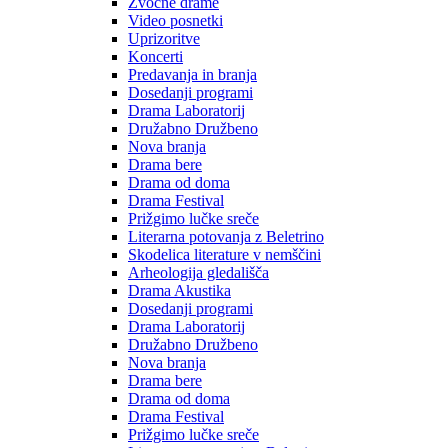
Zvočne drame
Video posnetki
Uprizoritve
Koncerti
Predavanja in branja
Dosedanji programi
Drama Laboratorij
Družabno Družbeno
Nova branja
Drama bere
Drama od doma
Drama Festival
Prižgimo lučke sreče
Literarna potovanja z Beletrino
Skodelica literature v nemščini
Arheologija gledališča
Drama Akustika
Dosedanji programi
Drama Laboratorij
Družabno Družbeno
Nova branja
Drama bere
Drama od doma
Drama Festival
Prižgimo lučke sreče