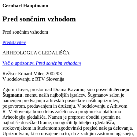
Gernhart Hauptmann
Pred sončnim vzhodom
Pred sončnim vzhodom
Predstavitev
ARHEOLOGIJA GLEDALIŠČA
Več o uprizoritvi
Pred sončnim vzhodom
Režiser Eduard Miler, 2002/03
V sodelovanju z RTV Slovenija
Zgornji foyer, prostor nad Drama Kavarno, smo posvetili
Jerneju
Šugmanu,
enemu naših najboljših igralcev. Šugmanov salon je
namenjen predvajanju arhivskih posnetkov naših uprizoritev,
pogovorom, predavanjem in druženju. V sodelovanju z Arhivom
RTV Slovenija bomo letos začeli novo programsko platformo
Arheologija gledališča. Namen je preprost: obuditi spomin na
najboljše dosežke Drame, omogočiti ljubiteljem gledališča,
strokovnjakom in študentom zgodovinski pregled našega delovanja.
Uprizoritvam, ki so obsojene na to, da z zadnjim zastorom ugasnejo,