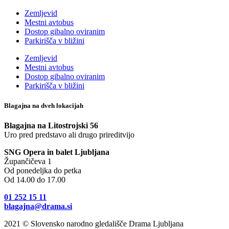
Zemljevid
Mestni avtobus
Dostop gibalno oviranim
Parkirišča v bližini
Zemljevid
Mestni avtobus
Dostop gibalno oviranim
Parkirišča v bližini
Blagajna na dveh lokacijah
Blagajna na Litostrojski 56
Uro pred predstavo ali drugo prireditvijo
SNG Opera in balet Ljubljana
Župančičeva 1
Od ponedeljka do petka
Od 14.00 do 17.00
01 252 15 11
blagajna@drama.si
2021 © Slovensko narodno gledališče Drama Ljubljana