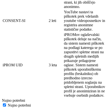
strani, ki jih obiščejo
anonimno.
YouTube nastavi ta
piškotek prek vdelanih
CONSENT-SI
2 leti
youtube videoposnetkov in
registrira anonimne
statistične podatke.
iPROMov oglaševalski
piškotek deluje na
način,
da sistem namesti piškotek
na
podlagi
katerega se po
zapustitvi spletne strani na
drugih spletnih medijih
prikazuje prilagojene
iPROM UID
3 leta
oglase. Sistem namesti
piškotek
uporabniškemu
profilu (brskalniku) ob
predhodno izrecno
pridobljenem soglasju na
spletni strani. Uporabnikov
profil je
anonimi
ziran in ne
vsebuje osebnih
podatkov.
Nujno potrebni
Nujno potrebni