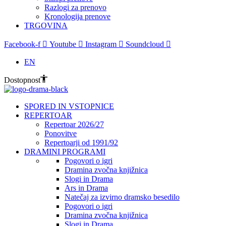
Razlogi za prenovo
Kronologija prenove
TRGOVINA
Facebook-f
Youtube
Instagram
Soundcloud
EN
Dostopnost
SPORED IN VSTOPNICE
REPERTOAR
Repertoar 2026/27
Ponovitve
Repertoarji od 1991/92
DRAMINI PROGRAMI
Pogovori o igri
Dramina zvočna knjižnica
Slogi in Drama
Ars in Drama
Natečaj za izvirno dramsko besedilo
Pogovori o igri
Dramina zvočna knjižnica
Slogi in Drama