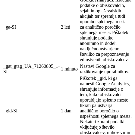
podatke o obiskovalcih,
sejah in oglaševalskih
akcijah ter spremlja tudi
uporabo spletnega mesta
_ga-SI
2 leti
za analitično poročilo
spletnega mesta. Piškotek
shranjuje podatke
anonimno in dodeli
naključno ustvarjeno
številko za prepoznavanje
edinstvenih obiskovalcev.
_gat_gtag_UA_71260805_1-
Nastavi Google za
1 minuto
SI
razlikovanje uporabnikov.
Piškotek _gid, ki ga
namesti Google Analytics,
shranjuje informacije o
tem, kako obiskovalci
uporabljajo spletno mesto,
hkrati pa ustvarja
_gid-SI
1 dan
analitično poročilo o
uspešnosti spletnega mesta.
Nekateri zbrani podatki
vključujejo število
obiskovalcev, njihov vir in