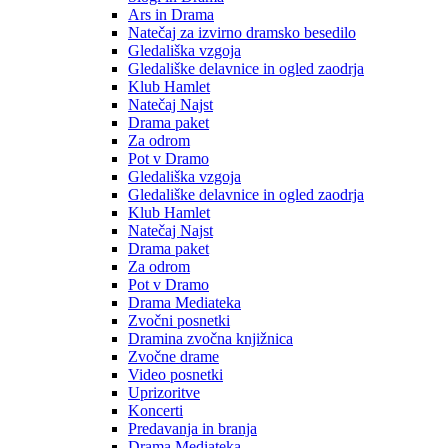
Ars in Drama
Natečaj za izvirno dramsko besedilo
Gledališka vzgoja
Gledališke delavnice in ogled zaodrja
Klub Hamlet
Natečaj Najst
Drama paket
Za odrom
Pot v Dramo
Gledališka vzgoja
Gledališke delavnice in ogled zaodrja
Klub Hamlet
Natečaj Najst
Drama paket
Za odrom
Pot v Dramo
Drama Mediateka
Zvočni posnetki
Dramina zvočna knjižnica
Zvočne drame
Video posnetki
Uprizoritve
Koncerti
Predavanja in branja
Drama Mediateka