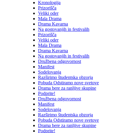
Kronologija
Prizorišča
Veliki oder
Mala Drama
Drama Kavarna
Na gostovanjih in festivalih
Prizorišča
Veliki oder
Mala Drama
Drama Kavarna
Na gostovanjih in festivalih
Družbena odgovornost
Manifest
Sodelovanja
Razširimo študentska obzorja
Pobuda Odstiramo nove svetove
Drama bere za ranljive skupine
Podprite!
Družbena odgovornost
Manifest
Sodelovanja
Razširimo študentska obzorja
Pobuda Odstiramo nove svetove
Drama bere za ranljive skupine
Podprite!