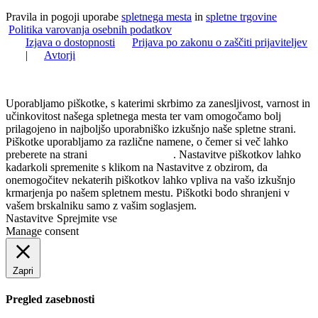
Pravila in pogoji uporabe
spletnega mesta
in
spletne trgovine
Politika varovanja osebnih podatkov
Izjava o dostopnosti
Prijava po zakonu o zaščiti prijaviteljev
|
Avtorji
Uporabljamo piškotke, s katerimi skrbimo za zanesljivost, varnost in
učinkovitost našega spletnega mesta ter vam omogočamo bolj
prilagojeno in najboljšo uporabniško izkušnjo naše spletne strani.
Piškotke uporabljamo za različne namene, o čemer si več lahko
preberete na strani
Politika zasebnosti
. Nastavitve piškotkov lahko
kadarkoli spremenite s klikom na Nastavitve z obzirom, da
onemogočitev nekaterih piškotkov lahko vpliva na vašo izkušnjo
krmarjenja po našem spletnem mestu. Piškotki bodo shranjeni v
vašem brskalniku samo z vašim soglasjem.
Nastavitve
Sprejmite vse
Manage consent
Zapri
Pregled zasebnosti