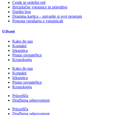
Cenik in sedežni red
Brezplačne vstopnice in prireditve
Darilni bon
Dramina kartica – ustvarite si svoj program
Pogosta vprašanja o vstopnicah
O Drami
Kako do nas
Kontakti
Izkaznica
Pismo ravnateljice
Kronologija
Kako do nas
Kontakti
Izkaznica
Pismo ravnateljice
Kronologija
Prizorišča
Družbena odgovornost
Prizorišča
Družbena odgovornost