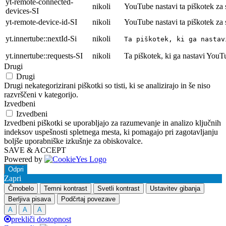
yt-remote-connected-
nikoli
YouTube nastavi ta piškotek za
devices-SI
yt-remote-device-id-SI
nikoli
YouTube nastavi ta piškotek za
yt.innertube::nextId-Si
nikoli
Ta piškotek, ki ga nastav
yt.innertube::requests-SI
nikoli
Ta piškotek, ki ga nastavi YouT
Drugi
Drugi
Drugi nekategorizirani piškotki so tisti, ki se analizirajo in še niso
razvrščeni v kategorijo.
Izvedbeni
Izvedbeni
Izvedbeni piškotki se uporabljajo za razumevanje in analizo ključnih
indeksov uspešnosti spletnega mesta, ki pomagajo pri zagotavljanju
boljše uporabniške izkušnje za obiskovalce.
SAVE & ACCEPT
Powered by
Odpri
Zapri
Črnobelo
Temni kontrast
Svetli kontrast
Ustavitev gibanja
Berljiva pisava
Podčrtaj povezave
A
A
A
prekliči dostopnost