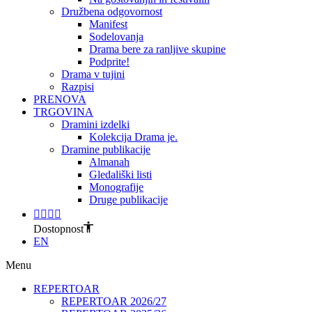
Družbena odgovornost
Manifest
Sodelovanja
Drama bere za ranljive skupine
Podprite!
Drama v tujini
Razpisi
PRENOVA
TRGOVINA
Dramini izdelki
Kolekcija Drama je.
Dramine publikacije
Almanah
Gledališki listi
Monografije
Druge publikacije
Dostopnost
EN
Menu
REPERTOAR
REPERTOAR 2026/27