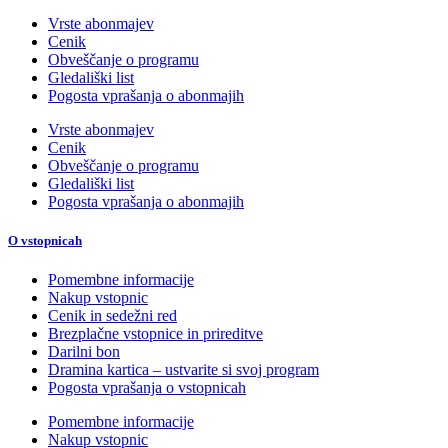
Vrste abonmajev
Cenik
Obveščanje o programu
Gledališki list
Pogosta vprašanja o abonmajih
Vrste abonmajev
Cenik
Obveščanje o programu
Gledališki list
Pogosta vprašanja o abonmajih
O vstopnicah
Pomembne informacije
Nakup vstopnic
Cenik in sedežni red
Brezplačne vstopnice in prireditve
Darilni bon
Dramina kartica – ustvarite si svoj program
Pogosta vprašanja o vstopnicah
Pomembne informacije
Nakup vstopnic