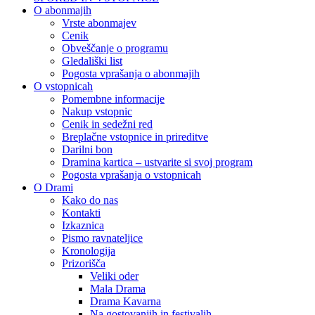
O abonmajih
Vrste abonmajev
Cenik
Obveščanje o programu
Gledališki list
Pogosta vprašanja o abonmajih
O vstopnicah
Pomembne informacije
Nakup vstopnic
Cenik in sedežni red
Breplačne vstopnice in prireditve
Darilni bon
Dramina kartica – ustvarite si svoj program
Pogosta vprašanja o vstopnicah
O Drami
Kako do nas
Kontakti
Izkaznica
Pismo ravnateljice
Kronologija
Prizorišča
Veliki oder
Mala Drama
Drama Kavarna
Na gostovanjih in festivalih