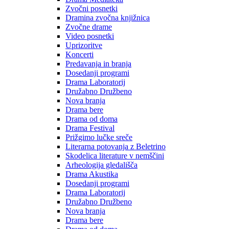
Zvočni posnetki
Dramina zvočna knjižnica
Zvočne drame
Video posnetki
Uprizoritve
Koncerti
Predavanja in branja
Dosedanji programi
Drama Laboratorij
Družabno Družbeno
Nova branja
Drama bere
Drama od doma
Drama Festival
Prižgimo lučke sreče
Literarna potovanja z Beletrino
Skodelica literature v nemščini
Arheologija gledališča
Drama Akustika
Dosedanji programi
Drama Laboratorij
Družabno Družbeno
Nova branja
Drama bere