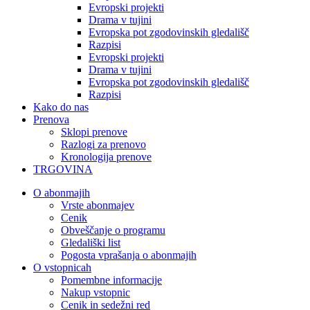
Evropski projekti
Drama v tujini
Evropska pot zgodovinskih gledališč
Razpisi
Evropski projekti
Drama v tujini
Evropska pot zgodovinskih gledališč
Razpisi
Kako do nas
Prenova
Sklopi prenove
Razlogi za prenovo
Kronologija prenove
TRGOVINA
O abonmajih
Vrste abonmajev
Cenik
Obveščanje o programu
Gledališki list
Pogosta vprašanja o abonmajih
O vstopnicah
Pomembne informacije
Nakup vstopnic
Cenik in sedežni red