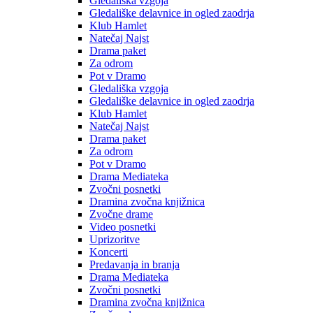
Gledališka vzgoja
Gledališke delavnice in ogled zaodrja
Klub Hamlet
Natečaj Najst
Drama paket
Za odrom
Pot v Dramo
Gledališka vzgoja
Gledališke delavnice in ogled zaodrja
Klub Hamlet
Natečaj Najst
Drama paket
Za odrom
Pot v Dramo
Drama Mediateka
Zvočni posnetki
Dramina zvočna knjižnica
Zvočne drame
Video posnetki
Uprizoritve
Koncerti
Predavanja in branja
Drama Mediateka
Zvočni posnetki
Dramina zvočna knjižnica