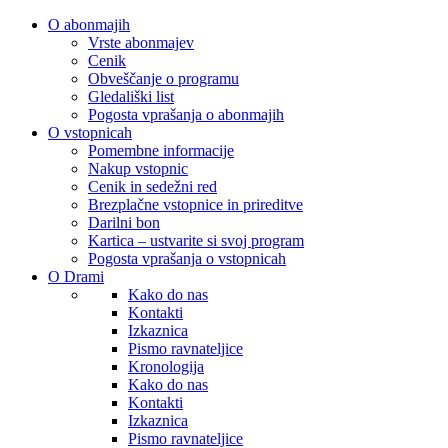
O abonmajih
Vrste abonmajev
Cenik
Obveščanje o programu
Gledališki list
Pogosta vprašanja o abonmajih
O vstopnicah
Pomembne informacije
Nakup vstopnic
Cenik in sedežni red
Brezplačne vstopnice in prireditve
Darilni bon
Kartica – ustvarite si svoj program
Pogosta vprašanja o vstopnicah
O Drami
Kako do nas
Kontakti
Izkaznica
Pismo ravnateljice
Kronologija
Kako do nas
Kontakti
Izkaznica
Pismo ravnateljice