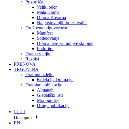
Prizorišča
Veliki oder
Mala Drama
Drama Kavarna
Na gostovanjih in festivalih
Družbena odgovornost
Manifest
Sodelovanja
Drama bere za ranljive skupine
Podprite!
Drama v tujini
Razpisi
PRENOVA
TRGOVINA
Dramini izdelki
Kolekcija Drama je.
Dramine publikacije
Almanah
Gledališki listi
Monografije
Druge publikacije
Dostopnost
EN