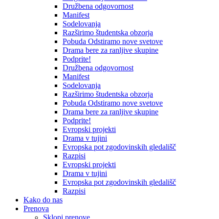
Družbena odgovornost
Manifest
Sodelovanja
Razširimo študentska obzorja
Pobuda Odstiramo nove svetove
Drama bere za ranljive skupine
Podprite!
Družbena odgovornost
Manifest
Sodelovanja
Razširimo študentska obzorja
Pobuda Odstiramo nove svetove
Drama bere za ranljive skupine
Podprite!
Evropski projekti
Drama v tujini
Evropska pot zgodovinskih gledališč
Razpisi
Evropski projekti
Drama v tujini
Evropska pot zgodovinskih gledališč
Razpisi
Kako do nas
Prenova
Sklopi prenove