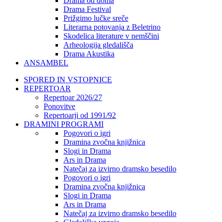
Drama od doma
Drama Festival
Prižgimo lučke sreče
Literarna potovanja z Beletrino
Skodelica literature v nemščini
Arheologija gledališča
Drama Akustika
ANSAMBEL
SPORED IN VSTOPNICE
REPERTOAR
Repertoar 2026/27
Ponovitve
Repertoarji od 1991/92
DRAMINI PROGRAMI
Pogovori o igri
Dramina zvočna knjižnica
Slogi in Drama
Ars in Drama
Natečaj za izvirno dramsko besedilo
Pogovori o igri
Dramina zvočna knjižnica
Slogi in Drama
Ars in Drama
Natečaj za izvirno dramsko besedilo