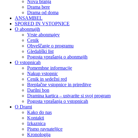
Nova branja
Drama bere
Drama od doma
ANSAMBEL
SPORED IN VSTOPNICE
O abonmajih
Vrste abonmajev
Cenik
Obveščanje o programu
Gledališki list
Pogosta vprašanja o abonmajih
O vstopnicah
Pomembne informacije
Nakup vstopnic
Cenik in sedežni red
Breplačne vstopnice in prireditve
Darilni bon
Dramina kartica – ustvarite si svoj program
Pogosta vprašanja o vstopnicah
O Drami
Kako do nas
Kontakti
Izkaznica
Pismo ravnateljice
Kronologija