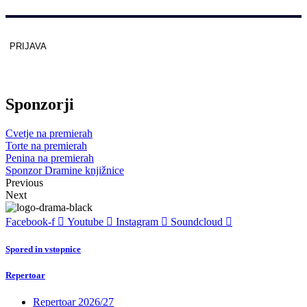
PRIJAVA
Zaščitno z
reCAPTCHA
pod
pogoji
.
Sponzorji
Cvetje na premierah
Torte na premierah
Penina na premierah
Sponzor Dramine knjižnice
Previous
Next
Facebook-f
Youtube
Instagram
Soundcloud
Spored in vstopnice
Repertoar
Repertoar 2026/27