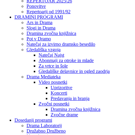
REPERTOAR 2025/26
Ponovitve
Repertoarji od 1991/92
DRAMINI PROGRAMI
Ars in Drama
Slogi in Drama
Dramina zvočna knjižnica
Pot v Dramo
Natečaj za izvirno dramsko besedilo
Gledališka vzgoja
Natečaj Najst
Abonmaji za otroke in mlade
Za vrtce in šole
Gledališke delavnice in ogled zaodrja
Drama Mediateka
Video posnetki
Uprizoritve
Koncerti
Predavanja in branja
Zvočni posnetki
Dramina zvočna knjižnica
Zvočne drame
Dosedanji programi
Drama Laboratorij
Družabno Družbeno