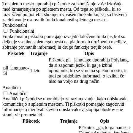
To spletno mesto uporablja piškotke za izboljšanje vaše izkušnje
med krmarjenjem po spletnem mestu. Od tega so piškotki, ki so
razvrščeni po potrebi, shranjeni v vašem brskalniku, saj so bistveni
za delovanje osnovnih funkcionalnosti spletnega mesta....
Funkcionalni
Funkcionalni
Funkcionalni piškotki pomagajo izvajati določene funkcije, kot so
deljenje vsebine spletnega mesta na platformah družbenih medijev,
zbiranje povratnih informacij in druge funkcije tretjih oseb.
Piškotek
Trajanje
Opis
Piškotek pll _language uporablja Polylang,
da si zapomni jezik, ki ga je izbral
pll_language-
1 leto
uporabnik, ko se vrne na spletno mesto, in
Sl
tudi za pridobitev informacij o jeziku, če
niso na voljo na drug način.
Analitični
Analitični
Analitični piškotki se uporabljajo za razumevanje, kako obiskovalci
komunicirajo s spletnim mestom. Ti piškotki pomagajo zagotoviti
informacije o meritvah število obiskovalcev, stopnja obiskov ene
strani, vir prometa itd.
Piškotek
Trajanje
Opis
Piškotek _ga, ki ga namesti
Google Analytics, izračuna