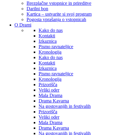
Brezplačne vstopnice in prireditve
Darilni bon
Kartica – ustvarite si svoj program
Pogosta vprašanja o vstopnicah
O Drami
Kako do nas
Kontakti
Izkaznica
Pismo ravnateljice
Kronologija
Kako do nas
Kontakti
Izkaznica
Pismo ravnateljice
Kronologija
Prizorišča
Veliki oder
Mala Drama
Drama Kavarna
Na gostovanjih in festivalih
Prizorišča
Veliki oder
Mala Drama
Drama Kavarna
Na gostovanjih in festivalih