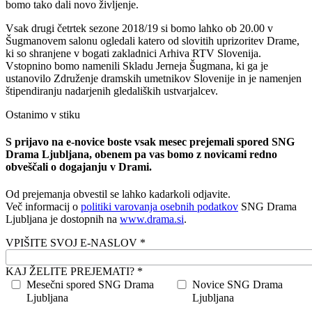
bomo tako dali novo življenje.
Vsak drugi četrtek sezone 2018/19 si bomo lahko ob 20.00 v
Šugmanovem salonu ogledali katero od slovitih uprizoritev Drame,
ki so shranjene v bogati zakladnici Arhiva RTV Slovenija.
Vstopnino bomo namenili Skladu Jerneja Šugmana, ki ga je
ustanovilo Združenje dramskih umetnikov Slovenije in je namenjen
štipendiranju nadarjenih gledaliških ustvarjalcev.
Ostanimo v stiku
S prijavo na e-novice boste vsak mesec prejemali spored SNG
Drama Ljubljana, obenem pa vas bomo z novicami redno
obveščali o dogajanju v Drami.
Od prejemanja obvestil se lahko kadarkoli odjavite.
Več informacij o
politiki varovanja osebnih podatkov
SNG Drama
Ljubljana je dostopnih na
www.drama.si
.
VPIŠITE SVOJ E-NASLOV *
KAJ ŽELITE PREJEMATI? *
Mesečni spored SNG Drama
Novice SNG Drama
Ljubljana
Ljubljana