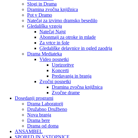
Slogi in Drama
Dramina zvočna knjižnica
Pot v Dramo
Natečaj za izvirno dramsko besedilo
Gledališka vzgoja
Natečaj Najst
Abonmaji za otroke in mlade
Za vrtce in šole
Gledališke delavnice in ogled zaodrja
Drama Mediateka
Video posnetki
Uprizoritve
Koncerti
Predavanja in branja
Zvočni posnetki
Dramina zvočna knjižnica
Zvočne drame
Dosedanji programi
Drama Laboratorij
Družabno Družbeno
Nova branja
Drama bere
Drama od doma
ANSAMBEL
SPORED IN VSTOPNICE