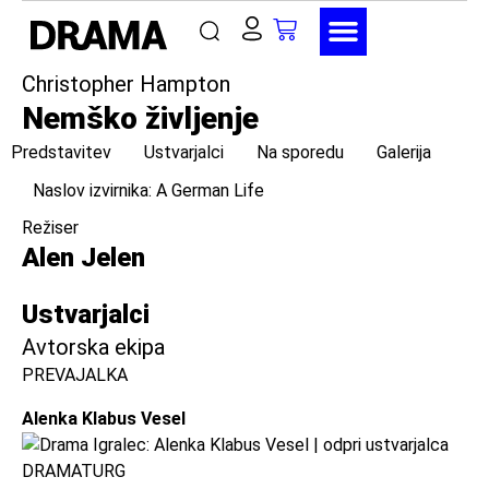
Christopher Hampton
Nemško življenje
Predstavitev
Ustvarjalci
Na sporedu
Galerija
Naslov izvirnika: A German Life
Režiser
Alen Jelen
Ustvarjalci
Avtorska ekipa
PREVAJALKA
Alenka Klabus Vesel
DRAMATURG