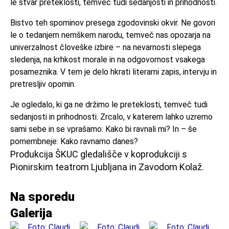
le stvar preteklosti, temveč tudi sedanjosti in prihodnosti.
Bistvo teh spominov presega zgodovinski okvir. Ne govori
le o tedanjem nemškem narodu, temveč nas opozarja na
univerzalnost človeške izbire – na nevarnosti slepega
sledenja, na krhkost morale in na odgovornost vsakega
posameznika. V tem je delo hkrati literarni zapis, intervju in
pretresljiv opomin.
Je ogledalo, ki ga ne držimo le preteklosti, temveč tudi
sedanjosti in prihodnosti. Zrcalo, v katerem lahko uzremo
sami sebe in se vprašamo: Kako bi ravnali mi? In – še
pomembneje: Kako ravnamo danes?
Produkcija ŠKUC gledališče v koprodukciji s
Pionirskim teatrom Ljubljana in Zavodom Kolaž.
Na sporedu
Galerija