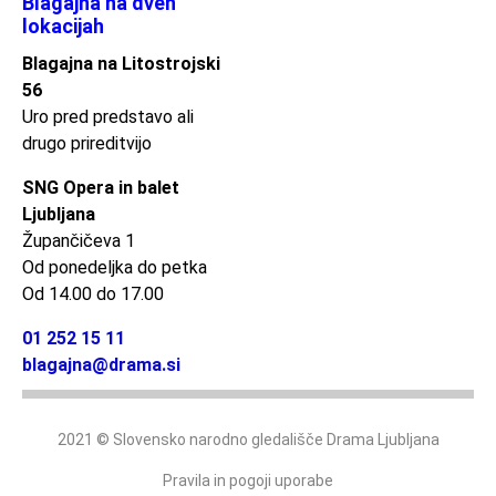
Blagajna na dveh
lokacijah
Blagajna na Litostrojski
56
Uro pred predstavo ali
drugo prireditvijo
SNG Opera in balet
Ljubljana
Župančičeva 1
Od ponedeljka do petka
Od 14.00 do 17.00
01 252 15 11
blagajna@drama.si
2021 © Slovensko narodno gledališče Drama Ljubljana
Pravila in pogoji uporabe