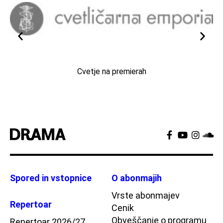
Cvetje na premierah
Spored in vstopnice
O abonmajih
Vrste abonmajev
Repertoar
Cenik
Obveščanje o programu
Repertoar 2026/27