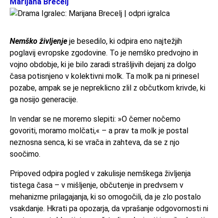
Marijana Brecelj
Nemško življenje
je besedilo, ki odpira eno najtežjih
poglavij evropske zgodovine. To je nemško predvojno in
vojno obdobje, ki je bilo zaradi strašljivih dejanj za dolgo
časa potisnjeno v kolektivni molk. Ta molk pa ni prinesel
pozabe, ampak se je nepreklicno zlil z občutkom krivde, ki
ga nosijo generacije.
In vendar se ne moremo slepiti: »O čemer nočemo
govoriti, moramo molčati,« – a prav ta molk je postal
neznosna senca, ki se vrača in zahteva, da se z njo
soočimo.
Pripoved odpira pogled v zakulisje nemškega življenja
tistega časa – v mišljenje, občutenje in predvsem v
mehanizme prilagajanja, ki so omogočili, da je zlo postalo
vsakdanje. Hkrati pa opozarja, da vprašanje odgovornosti ni