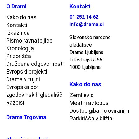
O Drami
Kontakt
Kako do nas
01 252 14 62
info@drama.si
Kontakti
Izkaznica
Slovensko narodno
Pismo ravnateljice
gledališče
Kronologija
Drama Ljubljana
Prizorišča
Litostrojska 56
Družbena odgovornost
1000 Ljubljana
Evropski projekti
Drama v tujini
Kako do nas
Evropska pot
zgodovinskih gledališč
Zemljevid
Razpisi
Mestni avtobus
Dostop gibalno oviranim
Drama Trgovina
Parkirišča v bližini