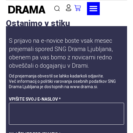
Ostanimo v stiku
S prijavo na e-novice boste vsak mesec
prejemali spored SNG Drama Ljubljana,
obenem pa vas bomo z novicami redno
obveščali o dogajanju v Drami.
Od prejemanja obvestil se lahko kadarkoli odjavite.
Več informacij o
politiki varovanja osebnih podatkov
SNG
Drama Ljubljana je dostopnih na
www.drama.si
.
VPIŠITE SVOJ E-NASLOV *