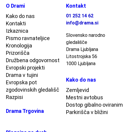
O Drami
Kontakt
Kako do nas
01 252 14 62
info@drama.si
Kontakti
Izkaznica
Slovensko narodno
Pismo ravnateljice
gledališče
Kronologija
Drama Ljubljana
Prizorišča
Litostrojska 56
Družbena odgovornost
1000 Ljubljana
Evropski projekti
Drama v tujini
Kako do nas
Evropska pot
zgodovinskih gledališč
Zemljevid
Razpisi
Mestni avtobus
Dostop gibalno oviranim
Drama Trgovina
Parkirišča v bližini