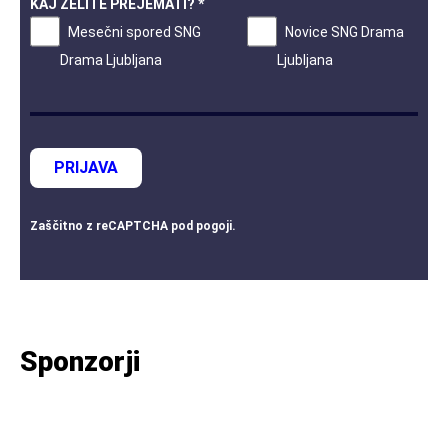
KAJ ŽELITE PREJEMATI? *
Mesečni spored SNG
Novice SNG Drama
Drama Ljubljana
Ljubljana
PRIJAVA
Zaščitno z
reCAPTCHA
pod
pogoji
.
Sponzorji