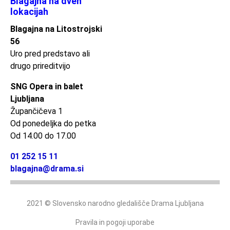
Blagajna na dveh
lokacijah
Blagajna na Litostrojski
56
Uro pred predstavo ali
drugo prireditvijo
SNG Opera in balet
Ljubljana
Župančičeva 1
Od ponedeljka do petka
Od 14.00 do 17.00
01 252 15 11
blagajna@drama.si
2021 © Slovensko narodno gledališče Drama Ljubljana
Pravila in pogoji uporabe