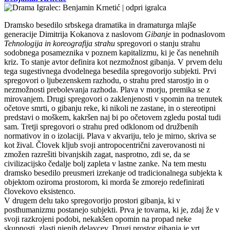
Dramsko besedilo srbskega dramatika in dramaturga mlajše
generacije Dimitrija Kokanova z naslovom
Gibanje
in podnaslovom
Tehnologija in koreografija strahu
spregovori o stanju strahu
sodobnega posameznika v poznem kapitalizmu, ki je čas nenehnih
kriz. To stanje avtor definira kot nezmožnost gibanja. V prvem delu
tega sugestivnega dvodelnega besedila spregovorijo subjekti. Prvi
spregovori o ljubezenskem razhodu, o strahu pred starostjo in o
nezmožnosti prebolevanja razhoda. Plava v morju, premika se z
mirovanjem. Drugi spregovori o zaklenjenosti v spomin na trenutek
očetove smrti, o gibanju reke, ki nikoli ne zastane, in o stereotipni
predstavi o moškem, kakršen naj bi po očetovem zgledu postal tudi
sam. Tretji spregovori o strahu pred odklonom od družbenih
normativov in o izolaciji. Plava v akvariju, telo je mirno, skriva se
kot žival. Človek kljub svoji antropocentrični zaverovanosti ni
zmožen razrešiti bivanjskih zagat, nasprotno, zdi se, da se
civilizacijsko čedalje bolj zapleta v lastne zanke. Na tem mestu
dramsko besedilo preusmeri izrekanje od tradicionalnega subjekta k
objektom oziroma prostorom, ki morda še zmorejo redefinirati
človekovo eksistenco.
V drugem delu tako spregovorijo prostori gibanja, ki v
posthumanizmu postanejo subjekti. Prva je tovarna, ki je, zdaj že v
svoji razkrojeni podobi, nekakšen opomin na propad neke
skupnosti, zlasti njenih delavcev. Drugi prostor gibanja je vrt,