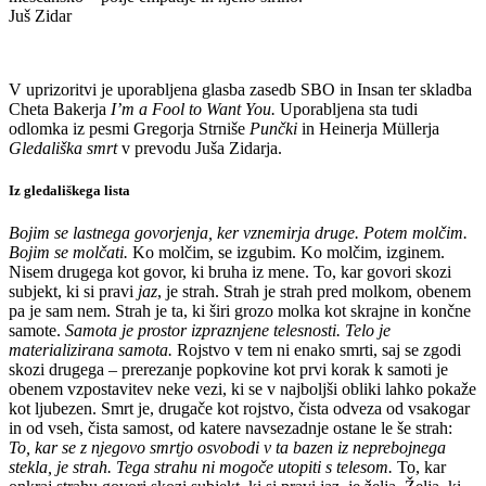
Juš Zidar
V uprizoritvi je uporabljena glasba zasedb SBO in Insan ter skladba
Cheta Bakerja
Iʼm a Fool to Want You.
Uporabljena sta tudi
odlomka iz pesmi Gregorja Strniše
Punčki
in Heinerja Müllerja
Gledališka smrt
v prevodu Juša Zidarja.
Iz gledališkega lista
Bojim se lastnega govorjenja, ker vznemirja druge. Potem molčim.
Bojim se molčati.
Ko molčim, se izgubim. Ko molčim, izginem.
Nisem drugega kot govor, ki bruha iz mene. To, kar govori skozi
subjekt, ki si pravi
jaz
, je strah. Strah je strah pred molkom, obenem
pa je sam nem. Strah je ta, ki širi grozo molka kot skrajne in končne
samote.
Samota je prostor izpraznjene telesnosti. Telo je
materializirana samota.
Rojstvo v tem ni enako smrti, saj se zgodi
skozi drugega – prerezanje popkovine kot prvi korak k samoti je
obenem vzpostavitev neke vezi, ki se v najboljši obliki lahko pokaže
kot ljubezen. Smrt je, drugače kot rojstvo, čista odveza od vsakogar
in od vseh, čista samost, od katere navsezadnje ostane le še strah:
To, kar se z njegovo smrtjo osvobodi v ta bazen iz neprebojnega
stekla, je strah.
Tega strahu ni mogoče utopiti s telesom.
To, kar