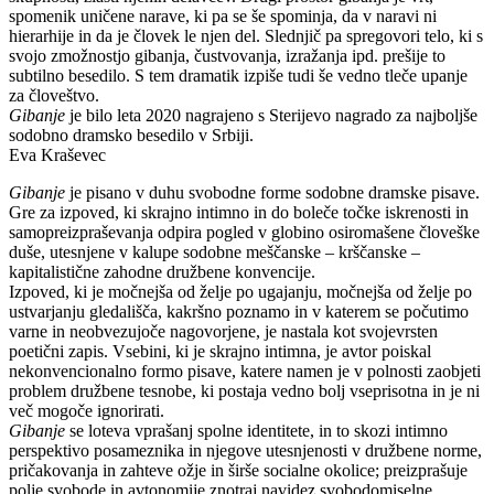
spomenik uničene narave, ki pa se še spominja, da v naravi ni
hierarhije in da je človek le njen del. Slednjič pa spregovori telo, ki s
svojo zmožnostjo gibanja, čustvovanja, izražanja ipd. prešije to
subtilno besedilo. S tem dramatik izpiše tudi še vedno tleče upanje
za človeštvo.
Gibanje
je bilo leta 2020 nagrajeno s Sterijevo nagrado za najboljše
sodobno dramsko besedilo v Srbiji.
Eva Kraševec
Gibanje
je pisano v duhu svobodne forme sodobne dramske pisave.
Gre za izpoved, ki skrajno intimno in do boleče točke iskrenosti in
samopreizpraševanja odpira pogled v globino osiromašene človeške
duše, utesnjene v kalupe sodobne meščanske – krščanske –
kapitalistične zahodne družbene konvencije.
Izpoved, ki je močnejša od želje po ugajanju, močnejša od želje po
ustvarjanju gledališča, kakršno poznamo in v katerem se počutimo
varne in neobvezujoče nagovorjene, je nastala kot svojevrsten
poetični zapis. Vsebini, ki je skrajno intimna, je avtor poiskal
nekonvencionalno formo pisave, katere namen je v polnosti zaobjeti
problem družbene tesnobe, ki postaja vedno bolj vseprisotna in je ni
več mogoče ignorirati.
Gibanje
se loteva vprašanj spolne identitete, in to skozi intimno
perspektivo posameznika in njegove utesnjenosti v družbene norme,
pričakovanja in zahteve ožje in širše socialne okolice; preizprašuje
polje svobode in avtonomije znotraj navidez svobodomiselne