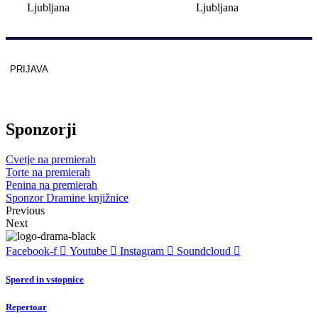
Ljubljana
Ljubljana
PRIJAVA
Zaščitno z
reCAPTCHA
pod
pogoji
.
Sponzorji
Cvetje na premierah
Torte na premierah
Penina na premierah
Sponzor Dramine knjižnice
Previous
Next
Facebook-f
Youtube
Instagram
Soundcloud
Spored in vstopnice
Repertoar