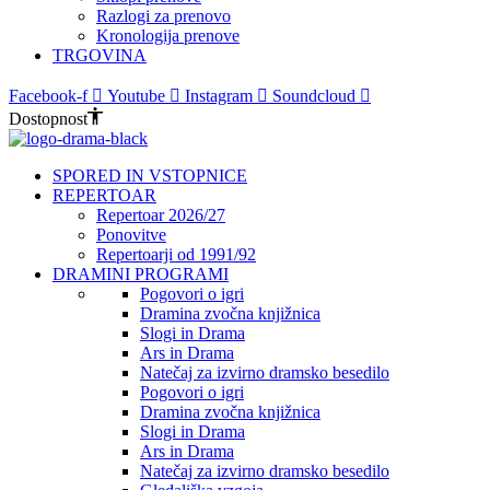
Razlogi za prenovo
Kronologija prenove
TRGOVINA
Facebook-f
Youtube
Instagram
Soundcloud
Dostopnost
SPORED IN VSTOPNICE
REPERTOAR
Repertoar 2026/27
Ponovitve
Repertoarji od 1991/92
DRAMINI PROGRAMI
Pogovori o igri
Dramina zvočna knjižnica
Slogi in Drama
Ars in Drama
Natečaj za izvirno dramsko besedilo
Pogovori o igri
Dramina zvočna knjižnica
Slogi in Drama
Ars in Drama
Natečaj za izvirno dramsko besedilo