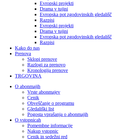
Evropski projekti
Drama v tujini
Evropska pot zgodovinskih gledališč
Razpisi
Evropski projekti
Drama v tujini
Evropska pot zgodovinskih gledališč
Razpisi
Kako do nas
Prenova
Sklopi prenove
Razlogi za prenovo
Kronologija prenove
TRGOVINA
O abonmajih
Vrste abonmajev
Cenik
Obveščanje o programu
Gledališki list
Pogosta vprašanja o abonmajih
O vstopnicah
Pomembne informacije
Nakup vstopnic
Cenik in sedežni red