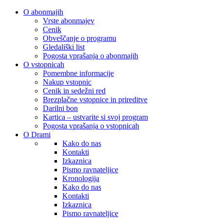
O abonmajih
Vrste abonmajev
Cenik
Obveščanje o programu
Gledališki list
Pogosta vprašanja o abonmajih
O vstopnicah
Pomembne informacije
Nakup vstopnic
Cenik in sedežni red
Brezplačne vstopnice in prireditve
Darilni bon
Kartica – ustvarite si svoj program
Pogosta vprašanja o vstopnicah
O Drami
Kako do nas
Kontakti
Izkaznica
Pismo ravnateljice
Kronologija
Kako do nas
Kontakti
Izkaznica
Pismo ravnateljice