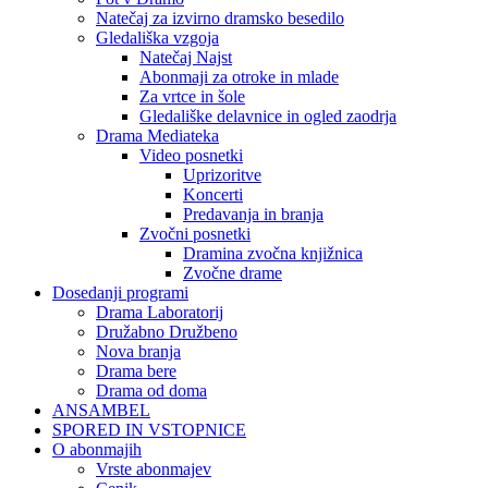
Natečaj za izvirno dramsko besedilo
Gledališka vzgoja
Natečaj Najst
Abonmaji za otroke in mlade
Za vrtce in šole
Gledališke delavnice in ogled zaodrja
Drama Mediateka
Video posnetki
Uprizoritve
Koncerti
Predavanja in branja
Zvočni posnetki
Dramina zvočna knjižnica
Zvočne drame
Dosedanji programi
Drama Laboratorij
Družabno Družbeno
Nova branja
Drama bere
Drama od doma
ANSAMBEL
SPORED IN VSTOPNICE
O abonmajih
Vrste abonmajev