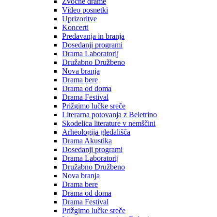
Zvočne drame
Video posnetki
Uprizoritve
Koncerti
Predavanja in branja
Dosedanji programi
Drama Laboratorij
Družabno Družbeno
Nova branja
Drama bere
Drama od doma
Drama Festival
Prižgimo lučke sreče
Literarna potovanja z Beletrino
Skodelica literature v nemščini
Arheologija gledališča
Drama Akustika
Dosedanji programi
Drama Laboratorij
Družabno Družbeno
Nova branja
Drama bere
Drama od doma
Drama Festival
Prižgimo lučke sreče