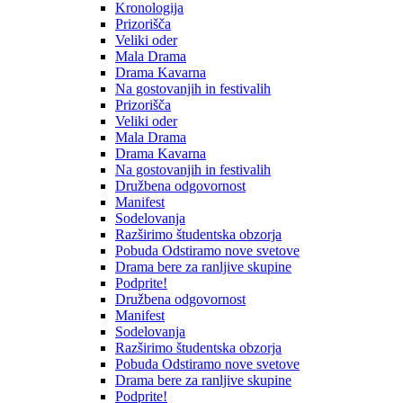
Kronologija
Prizorišča
Veliki oder
Mala Drama
Drama Kavarna
Na gostovanjih in festivalih
Prizorišča
Veliki oder
Mala Drama
Drama Kavarna
Na gostovanjih in festivalih
Družbena odgovornost
Manifest
Sodelovanja
Razširimo študentska obzorja
Pobuda Odstiramo nove svetove
Drama bere za ranljive skupine
Podprite!
Družbena odgovornost
Manifest
Sodelovanja
Razširimo študentska obzorja
Pobuda Odstiramo nove svetove
Drama bere za ranljive skupine
Podprite!