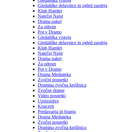
Gledališka vzgoja
Gledališke delavnice in ogled zaodrja
Klub Hamlet
Natečaj Najst
Drama paket
Za odrom
Pot v Dramo
Gledališka vzgoja
Gledališke delavnice in ogled zaodrja
Klub Hamlet
Natečaj Najst
Drama paket
Za odrom
Pot v Dramo
Drama Mediateka
Zvočni posnetki
Dramina zvočna knjižnica
Zvočne drame
Video posnetki
Uprizoritve
Koncerti
Predavanja in branja
Drama Mediateka
Zvočni posnetki
Dramina zvočna knjižnica