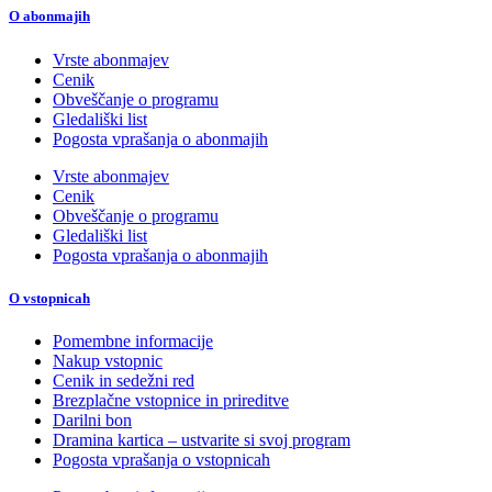
O abonmajih
Vrste abonmajev
Cenik
Obveščanje o programu
Gledališki list
Pogosta vprašanja o abonmajih
Vrste abonmajev
Cenik
Obveščanje o programu
Gledališki list
Pogosta vprašanja o abonmajih
O vstopnicah
Pomembne informacije
Nakup vstopnic
Cenik in sedežni red
Brezplačne vstopnice in prireditve
Darilni bon
Dramina kartica – ustvarite si svoj program
Pogosta vprašanja o vstopnicah