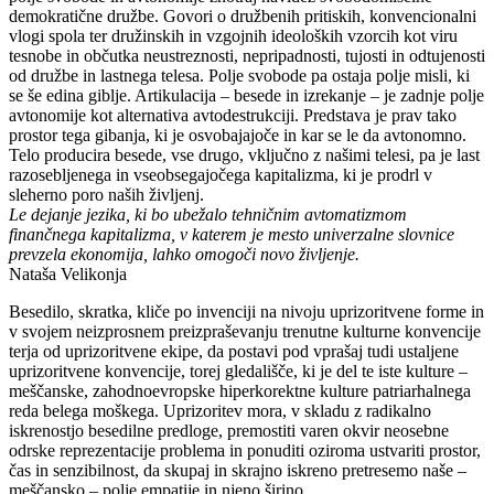
demokratične družbe. Govori o družbenih pritiskih, konvencionalni
vlogi spola ter družinskih in vzgojnih ideoloških vzorcih kot viru
tesnobe in občutka neustreznosti, nepripadnosti, tujosti in odtujenosti
od družbe in lastnega telesa. Polje svobode pa ostaja polje misli, ki
se še edina giblje. Artikulacija – besede in izrekanje – je zadnje polje
avtonomije kot alternativa avtodestrukciji. Predstava je prav tako
prostor tega gibanja, ki je osvobajajoče in kar se le da avtonomno.
Telo producira besede, vse drugo, vključno z našimi telesi, pa je last
razosebljenega in vseobsegajočega kapitalizma, ki je prodrl v
sleherno poro naših življenj.
Le dejanje jezika, ki bo ubežalo tehničnim avtomatizmom
finančnega kapitalizma, v katerem je mesto univerzalne slovnice
prevzela ekonomija, lahko omogoči novo življenje.
Nataša Velikonja
Besedilo, skratka, kliče po invenciji na nivoju uprizoritvene forme in
v svojem neizprosnem preizpraševanju trenutne kulturne konvencije
terja od uprizoritvene ekipe, da postavi pod vprašaj tudi ustaljene
uprizoritvene konvencije, torej gledališče, ki je del te iste kulture –
meščanske, zahodnoevropske hiperkorektne kulture patriarhalnega
reda belega moškega. Uprizoritev mora, v skladu z radikalno
iskrenostjo besedilne predloge, premostiti varen okvir neosebne
odrske reprezentacije problema in ponuditi oziroma ustvariti prostor,
čas in senzibilnost, da skupaj in skrajno iskreno pretresemo naše –
meščansko – polje empatije in njeno širino.