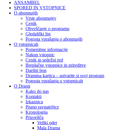
ANSAMBEL
SPORED IN VSTOPNICE
O abonmajih
Vrste abonmajev
Cenik
Obveščanje o programu
Gledališki list
Pogosta vprašanja o abonmajih
O vstopnicah
Pomembne informacije
Nakup vstopnic
Cenik in sedežni red
Breplačne vstopnice in prireditve
Darilni bon
Dramina kartica – ustvarite si svoj program
Pogosta vprašanja o vstopnicah
O Drami
Kako do nas
Kontakti
Izkaznica
Pismo ravnateljice
Kronologija
Prizorišča
Veliki oder
Mala Drama