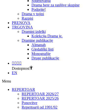
Sodelovanja
Drama bere za ranljive skupine
Podprite!
Drama v tujini
Razpisi
PRENOVA
TRGOVINA
Dramini izdelki
Kolekcija Drama je.
Dramine publikacije
Almanah
Gledališki listi
Monografije
Druge publikacije
Dostopnost
EN
Menu
REPERTOAR
REPERTOAR 2026/27
REPERTOAR 2025/26
Ponovitve
Repertoarji od 1991/92