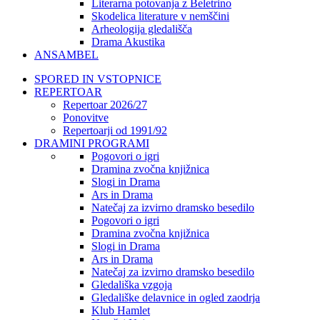
Literarna potovanja z Beletrino
Skodelica literature v nemščini
Arheologija gledališča
Drama Akustika
ANSAMBEL
SPORED IN VSTOPNICE
REPERTOAR
Repertoar 2026/27
Ponovitve
Repertoarji od 1991/92
DRAMINI PROGRAMI
Pogovori o igri
Dramina zvočna knjižnica
Slogi in Drama
Ars in Drama
Natečaj za izvirno dramsko besedilo
Pogovori o igri
Dramina zvočna knjižnica
Slogi in Drama
Ars in Drama
Natečaj za izvirno dramsko besedilo
Gledališka vzgoja
Gledališke delavnice in ogled zaodrja
Klub Hamlet