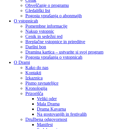
Cenik
Obveščanje o programu
Gledališki list
Pogosta vprašanja o abonmajih
O vstopnicah
Pomembne informacije
Nakup vstopnic
Cenik in sedežni red
Breplačne vstopnice in prireditve
Darilni bon
Dramina kartica – ustvarite si svoj program
Pogosta vprašanja o vstopnicah
O Drami
Kako do nas
Kontakti
Izkaznica
Pismo ravnateljice
Kronologija
Prizorišča
Veliki oder
Mala Drama
Drama Kavarna
Na gostovanjih in festivalih
Družbena odgovornost
Manifest