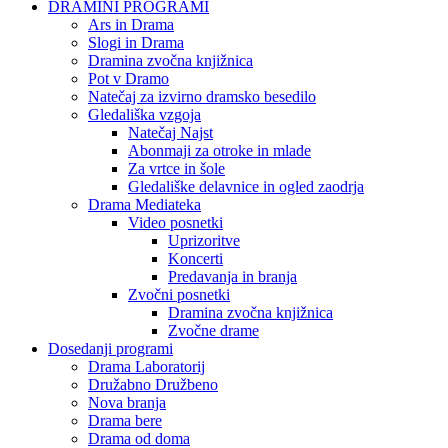
DRAMINI PROGRAMI
Ars in Drama
Slogi in Drama
Dramina zvočna knjižnica
Pot v Dramo
Natečaj za izvirno dramsko besedilo
Gledališka vzgoja
Natečaj Najst
Abonmaji za otroke in mlade
Za vrtce in šole
Gledališke delavnice in ogled zaodrja
Drama Mediateka
Video posnetki
Uprizoritve
Koncerti
Predavanja in branja
Zvočni posnetki
Dramina zvočna knjižnica
Zvočne drame
Dosedanji programi
Drama Laboratorij
Družabno Družbeno
Nova branja
Drama bere
Drama od doma