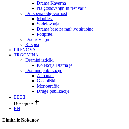
Drama Kavarna
Na gostovanjih in festivalih
Družbena odgovornost
Manifest
Sodelovanja
Drama bere za ranljive skupine
Podprite!
Drama v tujini
Razpisi
PRENOVA
TRGOVINA
Dramini izdelki
Kolekcija Drama je.
Dramine publikacije
Almanah
Gledališki listi
Monografije
Druge publikacije
Dostopnost
EN
Dimitrije Kokanov