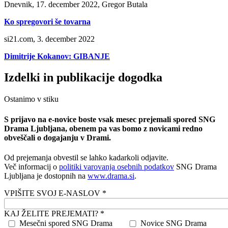
Dnevnik, 17. december 2022, Gregor Butala
Ko spregovori še tovarna
si21.com, 3. december 2022
Dimitrije Kokanov: GIBANJE
Izdelki in publikacije dogodka
Ostanimo v stiku
S prijavo na e-novice boste vsak mesec prejemali spored SNG
Drama Ljubljana, obenem pa vas bomo z novicami redno
obveščali o dogajanju v Drami.
Od prejemanja obvestil se lahko kadarkoli odjavite.
Več informacij o
politiki varovanja osebnih podatkov
SNG Drama
Ljubljana je dostopnih na
www.drama.si
.
VPIŠITE SVOJ E-NASLOV *
KAJ ŽELITE PREJEMATI? *
Mesečni spored SNG Drama
Novice SNG Drama