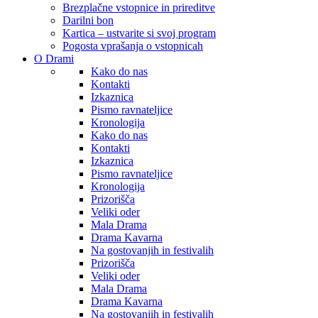
Brezplačne vstopnice in prireditve
Darilni bon
Kartica – ustvarite si svoj program
Pogosta vprašanja o vstopnicah
O Drami
Kako do nas
Kontakti
Izkaznica
Pismo ravnateljice
Kronologija
Kako do nas
Kontakti
Izkaznica
Pismo ravnateljice
Kronologija
Prizorišča
Veliki oder
Mala Drama
Drama Kavarna
Na gostovanjih in festivalih
Prizorišča
Veliki oder
Mala Drama
Drama Kavarna
Na gostovanjih in festivalih