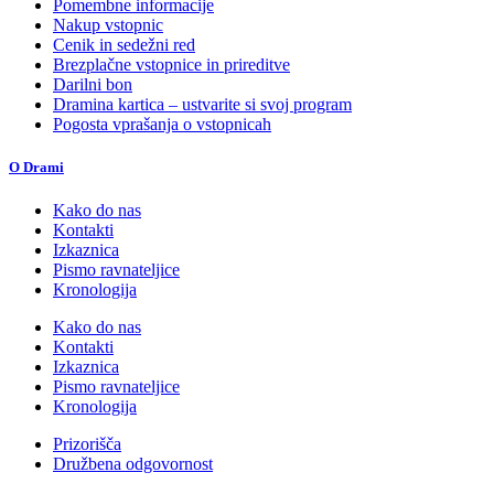
Pomembne informacije
Nakup vstopnic
Cenik in sedežni red
Brezplačne vstopnice in prireditve
Darilni bon
Dramina kartica – ustvarite si svoj program
Pogosta vprašanja o vstopnicah
O Drami
Kako do nas
Kontakti
Izkaznica
Pismo ravnateljice
Kronologija
Kako do nas
Kontakti
Izkaznica
Pismo ravnateljice
Kronologija
Prizorišča
Družbena odgovornost