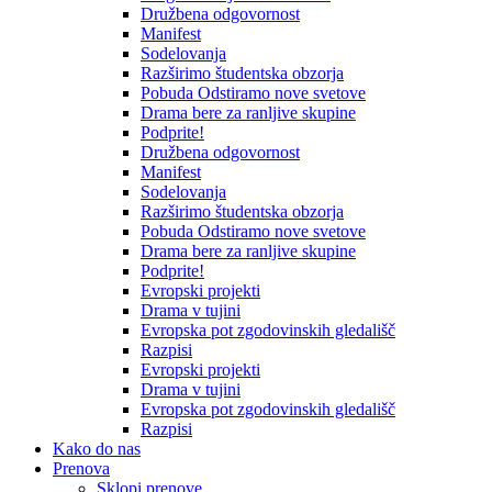
Družbena odgovornost
Manifest
Sodelovanja
Razširimo študentska obzorja
Pobuda Odstiramo nove svetove
Drama bere za ranljive skupine
Podprite!
Družbena odgovornost
Manifest
Sodelovanja
Razširimo študentska obzorja
Pobuda Odstiramo nove svetove
Drama bere za ranljive skupine
Podprite!
Evropski projekti
Drama v tujini
Evropska pot zgodovinskih gledališč
Razpisi
Evropski projekti
Drama v tujini
Evropska pot zgodovinskih gledališč
Razpisi
Kako do nas
Prenova
Sklopi prenove