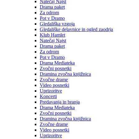
Natečaj Najst
Drama paket
Za odrom
Pot v Dramo
Gledališka vzgoja
Gledališke delavnice in ogled zaodrja
Klub Hamlet
Natečaj Najst
Drama paket
Za odrom
Pot v Dramo
Drama Mediateka
Zvočni posnetki
Dramina zvočna knjižnica
Zvočne drame
Video posnetki
Uprizoritve
Koncerti
Predavanja in branja
Drama Mediateka
Zvočni posnetki
Dramina zvočna knjižnica
Zvočne drame
Video posnetki
Uprizoritve