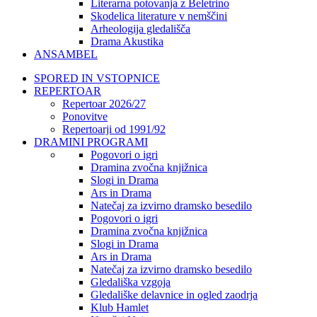
Literarna potovanja z Beletrino
Skodelica literature v nemščini
Arheologija gledališča
Drama Akustika
ANSAMBEL
SPORED IN VSTOPNICE
REPERTOAR
Repertoar 2026/27
Ponovitve
Repertoarji od 1991/92
DRAMINI PROGRAMI
Pogovori o igri
Dramina zvočna knjižnica
Slogi in Drama
Ars in Drama
Natečaj za izvirno dramsko besedilo
Pogovori o igri
Dramina zvočna knjižnica
Slogi in Drama
Ars in Drama
Natečaj za izvirno dramsko besedilo
Gledališka vzgoja
Gledališke delavnice in ogled zaodrja
Klub Hamlet