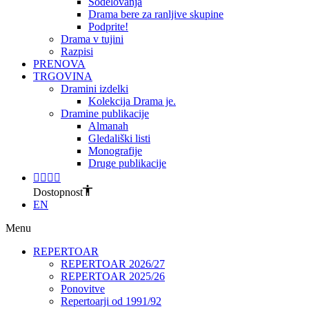
Sodelovanja
Drama bere za ranljive skupine
Podprite!
Drama v tujini
Razpisi
PRENOVA
TRGOVINA
Dramini izdelki
Kolekcija Drama je.
Dramine publikacije
Almanah
Gledališki listi
Monografije
Druge publikacije
Dostopnost
EN
Menu
REPERTOAR
REPERTOAR 2026/27
REPERTOAR 2025/26
Ponovitve
Repertoarji od 1991/92