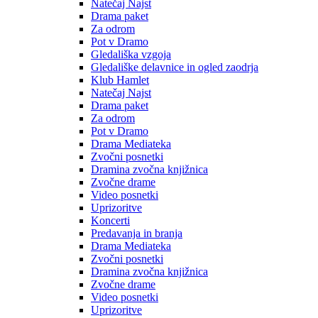
Natečaj Najst
Drama paket
Za odrom
Pot v Dramo
Gledališka vzgoja
Gledališke delavnice in ogled zaodrja
Klub Hamlet
Natečaj Najst
Drama paket
Za odrom
Pot v Dramo
Drama Mediateka
Zvočni posnetki
Dramina zvočna knjižnica
Zvočne drame
Video posnetki
Uprizoritve
Koncerti
Predavanja in branja
Drama Mediateka
Zvočni posnetki
Dramina zvočna knjižnica
Zvočne drame
Video posnetki
Uprizoritve