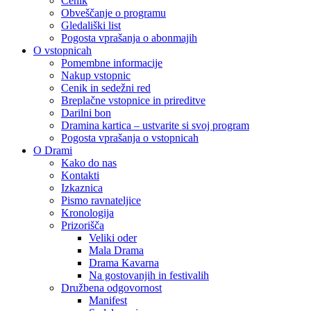
Cenik
Obveščanje o programu
Gledališki list
Pogosta vprašanja o abonmajih
O vstopnicah
Pomembne informacije
Nakup vstopnic
Cenik in sedežni red
Breplačne vstopnice in prireditve
Darilni bon
Dramina kartica – ustvarite si svoj program
Pogosta vprašanja o vstopnicah
O Drami
Kako do nas
Kontakti
Izkaznica
Pismo ravnateljice
Kronologija
Prizorišča
Veliki oder
Mala Drama
Drama Kavarna
Na gostovanjih in festivalih
Družbena odgovornost
Manifest