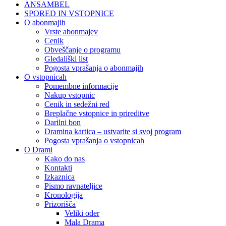
ANSAMBEL
SPORED IN VSTOPNICE
O abonmajih
Vrste abonmajev
Cenik
Obveščanje o programu
Gledališki list
Pogosta vprašanja o abonmajih
O vstopnicah
Pomembne informacije
Nakup vstopnic
Cenik in sedežni red
Breplačne vstopnice in prireditve
Darilni bon
Dramina kartica – ustvarite si svoj program
Pogosta vprašanja o vstopnicah
O Drami
Kako do nas
Kontakti
Izkaznica
Pismo ravnateljice
Kronologija
Prizorišča
Veliki oder
Mala Drama