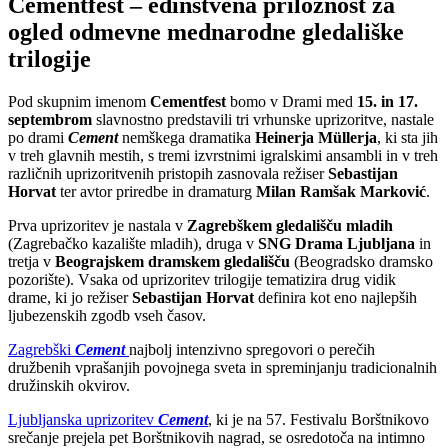
Cementfest – edinstvena priložnost za
ogled odmevne mednarodne gledališke
trilogije
Pod skupnim imenom
Cementfest
bomo v Drami med
15. in 17.
septembrom
slavnostno predstavili tri vrhunske uprizoritve, nastale
po drami
Cement
nemškega dramatika
Heinerja Müllerja
, ki sta jih
v treh glavnih mestih, s tremi izvrstnimi igralskimi ansambli in v treh
različnih uprizoritvenih pristopih zasnovala režiser
Sebastijan
Horvat
ter avtor priredbe in dramaturg
Milan Ramšak Marković
.
Prva uprizoritev je nastala v
Zagrebškem gledališču mladih
(Zagrebačko kazalište mladih), druga v
SNG Drama Ljubljana
in
tretja v
Beograjskem dramskem gledališču
(Beogradsko dramsko
pozorište). Vsaka od uprizoritev trilogije tematizira drug vidik
drame, ki jo režiser
Sebastijan Horvat
definira kot eno najlepših
ljubezenskih zgodb vseh časov.
Zagrebški
Cement
najbolj intenzivno spregovori o perečih
družbenih vprašanjih povojnega sveta in spreminjanju tradicionalnih
družinskih okvirov.
Ljubljanska uprizoritev
Cement
, ki je na 57. Festivalu Borštnikovo
srečanje prejela pet Borštnikovih nagrad, se osredotoča na intimno