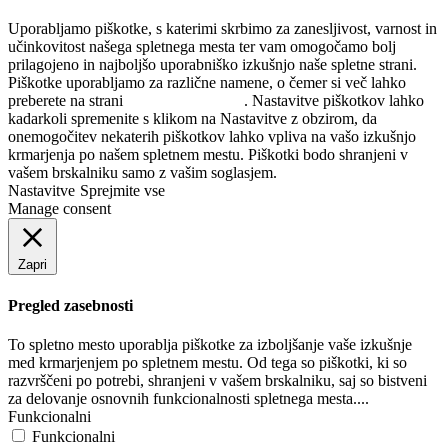
Uporabljamo piškotke, s katerimi skrbimo za zanesljivost, varnost in
učinkovitost našega spletnega mesta ter vam omogočamo bolj
prilagojeno in najboljšo uporabniško izkušnjo naše spletne strani.
Piškotke uporabljamo za različne namene, o čemer si več lahko
preberete na strani
Politika zasebnosti
. Nastavitve piškotkov lahko
kadarkoli spremenite s klikom na Nastavitve z obzirom, da
onemogočitev nekaterih piškotkov lahko vpliva na vašo izkušnjo
krmarjenja po našem spletnem mestu. Piškotki bodo shranjeni v
vašem brskalniku samo z vašim soglasjem.
Nastavitve
Sprejmite vse
Manage consent
Zapri
Pregled zasebnosti
To spletno mesto uporablja piškotke za izboljšanje vaše izkušnje
med krmarjenjem po spletnem mestu. Od tega so piškotki, ki so
razvrščeni po potrebi, shranjeni v vašem brskalniku, saj so bistveni
za delovanje osnovnih funkcionalnosti spletnega mesta....
Funkcionalni
Funkcionalni