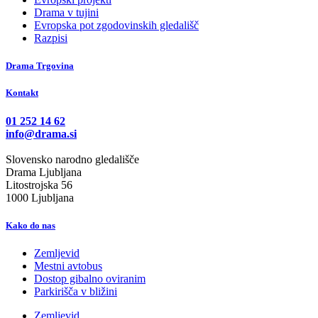
Drama v tujini
Evropska pot zgodovinskih gledališč
Razpisi
Drama Trgovina
Kontakt
01 252 14 62
info@drama.si
Slovensko narodno gledališče
Drama Ljubljana
Litostrojska 56
1000 Ljubljana
Kako do nas
Zemljevid
Mestni avtobus
Dostop gibalno oviranim
Parkirišča v bližini
Zemljevid