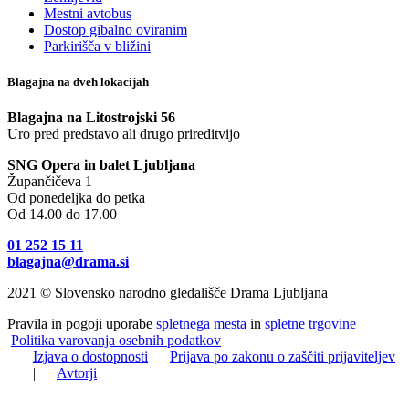
Mestni avtobus
Dostop gibalno oviranim
Parkirišča v bližini
Blagajna na dveh lokacijah
Blagajna na Litostrojski 56
Uro pred predstavo ali drugo prireditvijo
SNG Opera in balet Ljubljana
Župančičeva 1
Od ponedeljka do petka
Od 14.00 do 17.00
01 252 15 11
blagajna@drama.si
2021 © Slovensko narodno gledališče Drama Ljubljana
Pravila in pogoji uporabe
spletnega mesta
in
spletne trgovine
Politika varovanja osebnih podatkov
Izjava o dostopnosti
Prijava po zakonu o zaščiti prijaviteljev
|
Avtorji