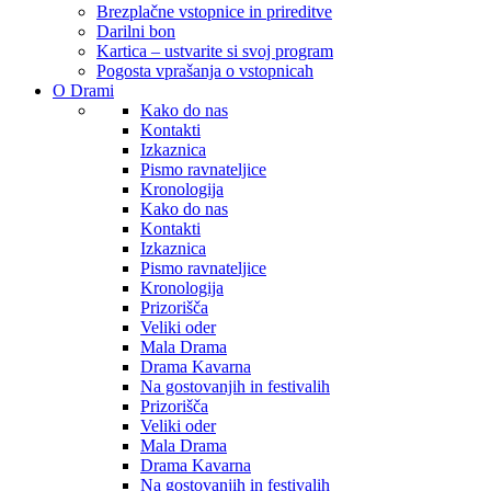
Brezplačne vstopnice in prireditve
Darilni bon
Kartica – ustvarite si svoj program
Pogosta vprašanja o vstopnicah
O Drami
Kako do nas
Kontakti
Izkaznica
Pismo ravnateljice
Kronologija
Kako do nas
Kontakti
Izkaznica
Pismo ravnateljice
Kronologija
Prizorišča
Veliki oder
Mala Drama
Drama Kavarna
Na gostovanjih in festivalih
Prizorišča
Veliki oder
Mala Drama
Drama Kavarna
Na gostovanjih in festivalih