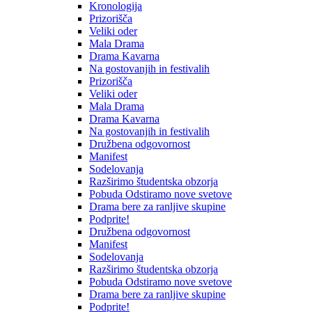
Kronologija
Prizorišča
Veliki oder
Mala Drama
Drama Kavarna
Na gostovanjih in festivalih
Prizorišča
Veliki oder
Mala Drama
Drama Kavarna
Na gostovanjih in festivalih
Družbena odgovornost
Manifest
Sodelovanja
Razširimo študentska obzorja
Pobuda Odstiramo nove svetove
Drama bere za ranljive skupine
Podprite!
Družbena odgovornost
Manifest
Sodelovanja
Razširimo študentska obzorja
Pobuda Odstiramo nove svetove
Drama bere za ranljive skupine
Podprite!