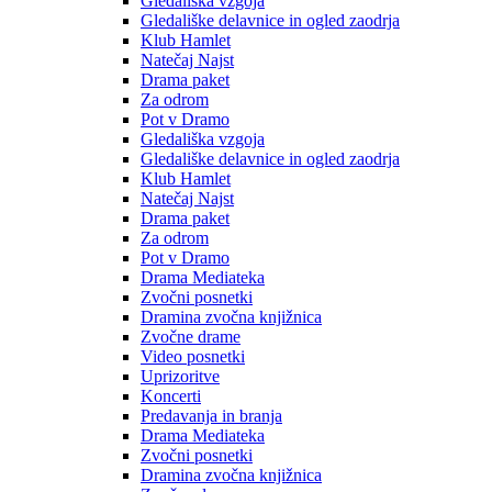
Gledališka vzgoja
Gledališke delavnice in ogled zaodrja
Klub Hamlet
Natečaj Najst
Drama paket
Za odrom
Pot v Dramo
Gledališka vzgoja
Gledališke delavnice in ogled zaodrja
Klub Hamlet
Natečaj Najst
Drama paket
Za odrom
Pot v Dramo
Drama Mediateka
Zvočni posnetki
Dramina zvočna knjižnica
Zvočne drame
Video posnetki
Uprizoritve
Koncerti
Predavanja in branja
Drama Mediateka
Zvočni posnetki
Dramina zvočna knjižnica