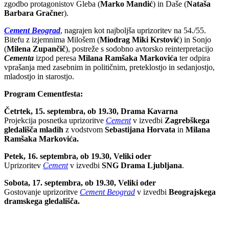
zgodbo protagonistov Gleba (
Marko Mandić
) in Daše (
Nataša
Barbara Gračne
r).
Cement Beograd
, nagrajen kot najboljša uprizoritev na 54./55.
Bitefu z izjemnima Milošem (
Miodrag Miki Krstović
) in Sonjo
(
Milena Zupančič
), postreže s sodobno avtorsko reinterpretacijo
Cementa
izpod peresa
Milana Ramšaka Markovića
ter odpira
vprašanja med zasebnim in političnim, preteklostjo in sedanjostjo,
mladostjo in starostjo.
Program Cementfesta:
Četrtek, 15. septembra, ob 19.30, Drama Kavarna
Projekcija posnetka uprizoritve
Cement
v izvedbi
Zagrebškega
gledališča mladih
z vodstvom
Sebastijana Horvata
in
Milana
Ramšaka Markovića.
Petek, 16. septembra, ob 19.30, Veliki oder
Uprizoritev
Cement
v izvedbi
SNG Drama Ljubljana
.
Sobota, 17. septembra, ob 19.30, Veliki oder
Gostovanje uprizoritve
Cement Beograd
v izvedbi
Beograjskega
dramskega gledališča.