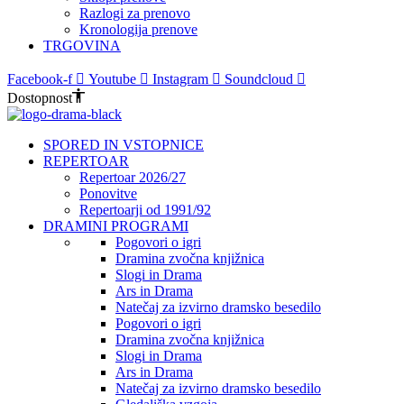
Razlogi za prenovo
Kronologija prenove
TRGOVINA
Facebook-f
Youtube
Instagram
Soundcloud
Dostopnost
SPORED IN VSTOPNICE
REPERTOAR
Repertoar 2026/27
Ponovitve
Repertoarji od 1991/92
DRAMINI PROGRAMI
Pogovori o igri
Dramina zvočna knjižnica
Slogi in Drama
Ars in Drama
Natečaj za izvirno dramsko besedilo
Pogovori o igri
Dramina zvočna knjižnica
Slogi in Drama
Ars in Drama
Natečaj za izvirno dramsko besedilo