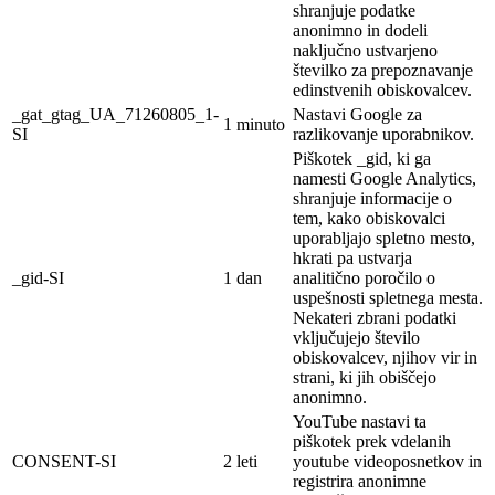
shranjuje podatke
anonimno in dodeli
naključno ustvarjeno
številko za prepoznavanje
edinstvenih obiskovalcev.
_gat_gtag_UA_71260805_1-
Nastavi Google za
1 minuto
SI
razlikovanje uporabnikov.
Piškotek _gid, ki ga
namesti Google Analytics,
shranjuje informacije o
tem, kako obiskovalci
uporabljajo spletno mesto,
hkrati pa ustvarja
_gid-SI
1 dan
analitično poročilo o
uspešnosti spletnega mesta.
Nekateri zbrani podatki
vključujejo število
obiskovalcev, njihov vir in
strani, ki jih obiščejo
anonimno.
YouTube nastavi ta
piškotek prek vdelanih
CONSENT-SI
2 leti
youtube videoposnetkov in
registrira anonimne