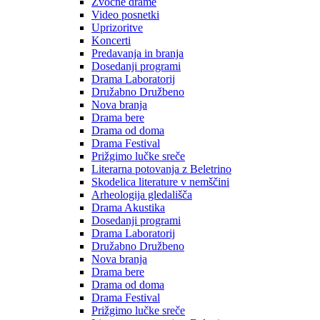
Zvočne drame
Video posnetki
Uprizoritve
Koncerti
Predavanja in branja
Dosedanji programi
Drama Laboratorij
Družabno Družbeno
Nova branja
Drama bere
Drama od doma
Drama Festival
Prižgimo lučke sreče
Literarna potovanja z Beletrino
Skodelica literature v nemščini
Arheologija gledališča
Drama Akustika
Dosedanji programi
Drama Laboratorij
Družabno Družbeno
Nova branja
Drama bere
Drama od doma
Drama Festival
Prižgimo lučke sreče