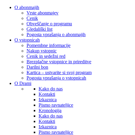
O abonmajih
Vrste abonmajev
Cenik
Obveščanje o programu
Gledališki list
Pogosta vprašanja o abonmajih
O vstopnicah
Pomembne informacije
Nakup vstopnic
Cenik in sedežni red
Brezplačne vstopnice in prireditve
Darilni bon
Kartica – ustvarite si svoj program
Pogosta vprašanja o vstopnicah
O Drami
Kako do nas
Kontakti
Izkaznica
Pismo ravnateljice
Kronologija
Kako do nas
Kontakti
Izkaznica
Pismo ravnateljice