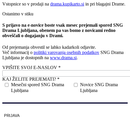
Vstopnice so v prodaji na
drama.kupikarto.si
in pri blagajni Drame.
Ostanimo v stiku
S prijavo na e-novice boste vsak mesec prejemali spored SNG
Drama Ljubljana, obenem pa vas bomo z novicami redno
obveščali o dogajanju v Drami.
Od prejemanja obvestil se lahko kadarkoli odjavite.
Več informacij o
politiki varovanja osebnih podatkov
SNG Drama
Ljubljana je dostopnih na
www.drama.si
.
VPIŠITE SVOJ E-NASLOV *
KAJ ŽELITE PREJEMATI? *
Mesečni spored SNG Drama
Novice SNG Drama
Ljubljana
Ljubljana
PRIJAVA
Zaščitno z
reCAPTCHA
pod
pogoji
.