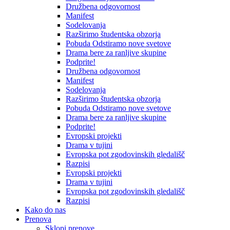
Družbena odgovornost
Manifest
Sodelovanja
Razširimo študentska obzorja
Pobuda Odstiramo nove svetove
Drama bere za ranljive skupine
Podprite!
Družbena odgovornost
Manifest
Sodelovanja
Razširimo študentska obzorja
Pobuda Odstiramo nove svetove
Drama bere za ranljive skupine
Podprite!
Evropski projekti
Drama v tujini
Evropska pot zgodovinskih gledališč
Razpisi
Evropski projekti
Drama v tujini
Evropska pot zgodovinskih gledališč
Razpisi
Kako do nas
Prenova
Sklopi prenove