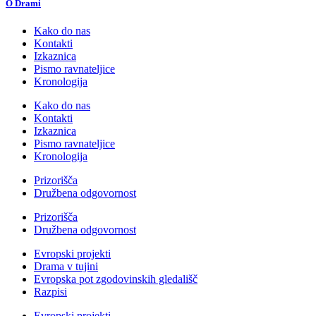
O Drami
Kako do nas
Kontakti
Izkaznica
Pismo ravnateljice
Kronologija
Kako do nas
Kontakti
Izkaznica
Pismo ravnateljice
Kronologija
Prizorišča
Družbena odgovornost
Prizorišča
Družbena odgovornost
Evropski projekti
Drama v tujini
Evropska pot zgodovinskih gledališč
Razpisi
Evropski projekti