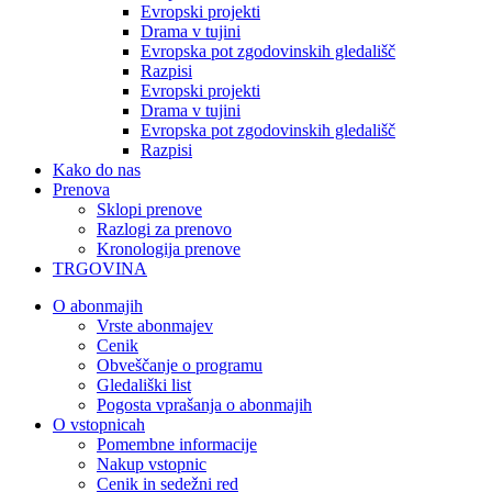
Evropski projekti
Drama v tujini
Evropska pot zgodovinskih gledališč
Razpisi
Evropski projekti
Drama v tujini
Evropska pot zgodovinskih gledališč
Razpisi
Kako do nas
Prenova
Sklopi prenove
Razlogi za prenovo
Kronologija prenove
TRGOVINA
O abonmajih
Vrste abonmajev
Cenik
Obveščanje o programu
Gledališki list
Pogosta vprašanja o abonmajih
O vstopnicah
Pomembne informacije
Nakup vstopnic
Cenik in sedežni red