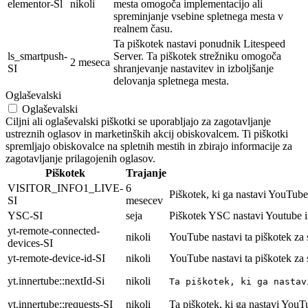
elementor-Sl
nikoli
mesta omogoča implementacijo ali
spreminjanje vsebine spletnega mesta v
realnem času.
Ta piškotek nastavi ponudnik Litespeed
ls_smartpush-
Server. Ta piškotek strežniku omogoča
2 meseca
SI
shranjevanje nastavitev in izboljšanje
delovanja spletnega mesta.
Oglaševalski
Oglaševalski
Ciljni ali oglaševalski piškotki se uporabljajo za zagotavljanje
ustreznih oglasov in marketinških akcij obiskovalcem. Ti piškotki
spremljajo obiskovalce na spletnih mestih in zbirajo informacije za
zagotavljanje prilagojenih oglasov.
Piškotek
Trajanje
VISITOR_INFO1_LIVE-
6
Piškotek, ki ga nastavi YouTube 
SI
mesecev
YSC-SI
seja
Piškotek YSC nastavi Youtube i
yt-remote-connected-
nikoli
YouTube nastavi ta piškotek za
devices-SI
yt-remote-device-id-SI
nikoli
YouTube nastavi ta piškotek za
yt.innertube::nextId-Si
nikoli
Ta piškotek, ki ga nastav
yt.innertube::requests-SI
nikoli
Ta piškotek, ki ga nastavi YouT