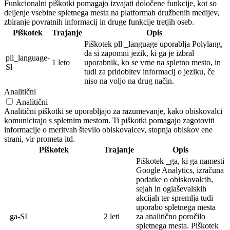
Funkcionalni piškotki pomagajo izvajati določene funkcije, kot so
deljenje vsebine spletnega mesta na platformah družbenih medijev,
zbiranje povratnih informacij in druge funkcije tretjih oseb.
Piškotek
Trajanje
Opis
Piškotek pll _language uporablja Polylang,
da si zapomni jezik, ki ga je izbral
pll_language-
1 leto
uporabnik, ko se vrne na spletno mesto, in
Sl
tudi za pridobitev informacij o jeziku, če
niso na voljo na drug način.
Analitični
Analitični
Analitični piškotki se uporabljajo za razumevanje, kako obiskovalci
komunicirajo s spletnim mestom. Ti piškotki pomagajo zagotoviti
informacije o meritvah število obiskovalcev, stopnja obiskov ene
strani, vir prometa itd.
Piškotek
Trajanje
Opis
Piškotek _ga, ki ga namesti
Google Analytics, izračuna
podatke o obiskovalcih,
sejah in oglaševalskih
akcijah ter spremlja tudi
uporabo spletnega mesta
_ga-SI
2 leti
za analitično poročilo
spletnega mesta. Piškotek