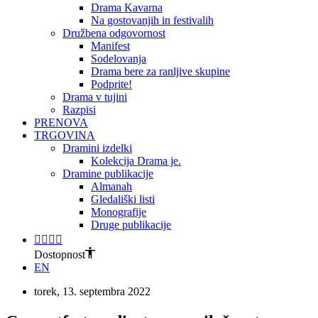
Drama Kavarna
Na gostovanjih in festivalih
Družbena odgovornost
Manifest
Sodelovanja
Drama bere za ranljive skupine
Podprite!
Drama v tujini
Razpisi
PRENOVA
TRGOVINA
Dramini izdelki
Kolekcija Drama je.
Dramine publikacije
Almanah
Gledališki listi
Monografije
Druge publikacije
Dostopnost
EN
torek, 13. septembra 2022