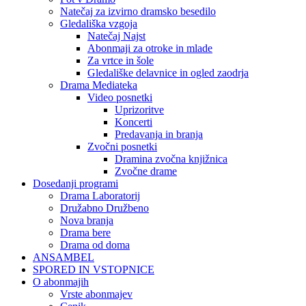
Natečaj za izvirno dramsko besedilo
Gledališka vzgoja
Natečaj Najst
Abonmaji za otroke in mlade
Za vrtce in šole
Gledališke delavnice in ogled zaodrja
Drama Mediateka
Video posnetki
Uprizoritve
Koncerti
Predavanja in branja
Zvočni posnetki
Dramina zvočna knjižnica
Zvočne drame
Dosedanji programi
Drama Laboratorij
Družabno Družbeno
Nova branja
Drama bere
Drama od doma
ANSAMBEL
SPORED IN VSTOPNICE
O abonmajih
Vrste abonmajev