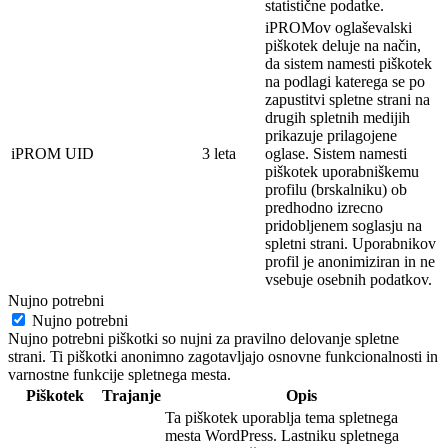
statistične podatke.
iPROMov oglaševalski
piškotek deluje na
način,
da sistem namesti piškotek
na
podlagi
katerega se po
zapustitvi spletne strani na
drugih spletnih medijih
prikazuje prilagojene
iPROM UID
3 leta
oglase. Sistem namesti
piškotek
uporabniškemu
profilu (brskalniku) ob
predhodno izrecno
pridobljenem soglasju na
spletni strani. Uporabnikov
profil je
anonimi
ziran in ne
vsebuje osebnih
podatkov.
Nujno potrebni
Nujno potrebni
Nujno potrebni piškotki so nujni za pravilno delovanje spletne
strani. Ti piškotki anonimno zagotavljajo osnovne funkcionalnosti in
varnostne funkcije spletnega mesta.
Piškotek
Trajanje
Opis
Ta piškotek uporablja tema spletnega
mesta WordPress. Lastniku spletnega