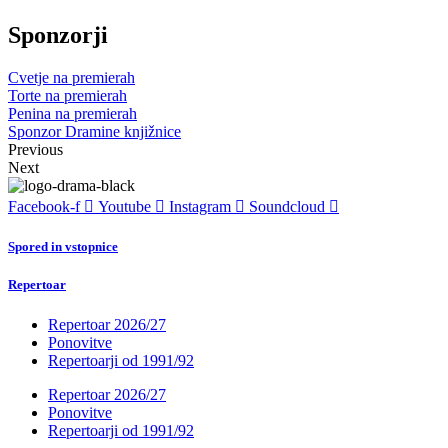
Sponzorji
Cvetje na premierah
Torte na premierah
Penina na premierah
Sponzor Dramine knjižnice
Previous
Next
Facebook-f
Youtube
Instagram
Soundcloud
Spored in vstopnice
Repertoar
Repertoar 2026/27
Ponovitve
Repertoarji od 1991/92
Repertoar 2026/27
Ponovitve
Repertoarji od 1991/92