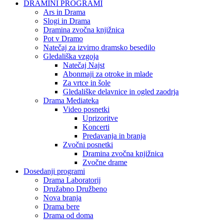
DRAMINI PROGRAMI
Ars in Drama
Slogi in Drama
Dramina zvočna knjižnica
Pot v Dramo
Natečaj za izvirno dramsko besedilo
Gledališka vzgoja
Natečaj Najst
Abonmaji za otroke in mlade
Za vrtce in šole
Gledališke delavnice in ogled zaodrja
Drama Mediateka
Video posnetki
Uprizoritve
Koncerti
Predavanja in branja
Zvočni posnetki
Dramina zvočna knjižnica
Zvočne drame
Dosedanji programi
Drama Laboratorij
Družabno Družbeno
Nova branja
Drama bere
Drama od doma