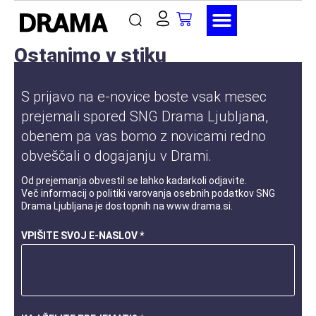
Ostanimo v stiku
S prijavo na e-novice boste vsak mesec
prejemali spored SNG Drama Ljubljana,
obenem pa vas bomo z novicami redno
obveščali o dogajanju v Drami.
Od prejemanja obvestil se lahko kadarkoli odjavite.
Več informacij o
politiki varovanja osebnih podatkov
SNG
Drama Ljubljana je dostopnih na
www.drama.si
.
VPIŠITE SVOJ E-NASLOV *