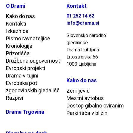
O Drami
Kontakt
Kako do nas
01 252 14 62
info@drama.si
Kontakti
Izkaznica
Slovensko narodno
Pismo ravnateljice
gledališče
Kronologija
Drama Ljubljana
Prizorišča
Litostrojska 56
Družbena odgovornost
1000 Ljubljana
Evropski projekti
Drama v tujini
Kako do nas
Evropska pot
zgodovinskih gledališč
Zemljevid
Razpisi
Mestni avtobus
Dostop gibalno oviranim
Drama Trgovina
Parkirišča v bližini