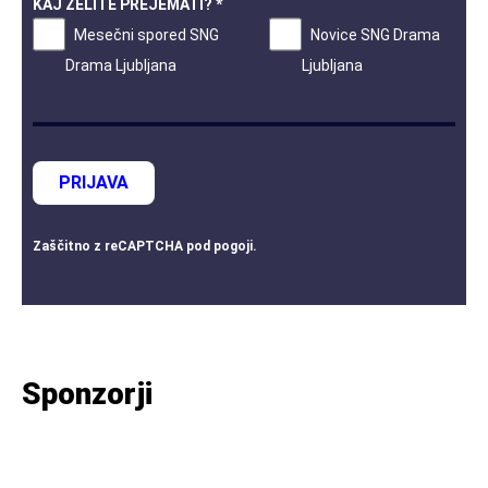
KAJ ŽELITE PREJEMATI? *
Mesečni spored SNG
Novice SNG Drama
Drama Ljubljana
Ljubljana
PRIJAVA
Zaščitno z
reCAPTCHA
pod
pogoji
.
Sponzorji