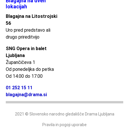
Blagajna na dveh
lokacijah
Blagajna na Litostrojski
56
Uro pred predstavo ali
drugo prireditvijo
SNG Opera in balet
Ljubljana
Župančičeva 1
Od ponedeljka do petka
Od 14.00 do 17.00
01 252 15 11
blagajna@drama.si
2021 © Slovensko narodno gledališče Drama Ljubljana
Pravila in pogoji uporabe