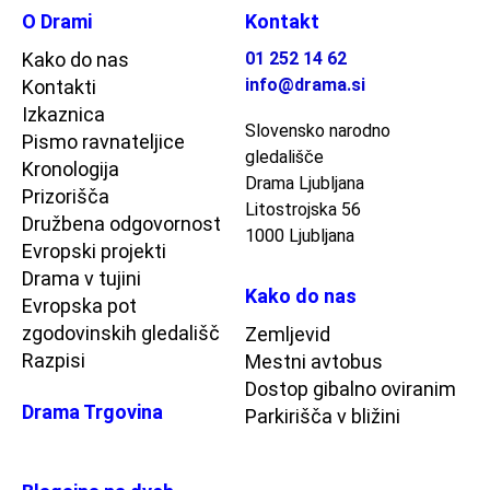
O Drami
Kontakt
Kako do nas
01 252 14 62
info@drama.si
Kontakti
Izkaznica
Slovensko narodno
Pismo ravnateljice
gledališče
Kronologija
Drama Ljubljana
Prizorišča
Litostrojska 56
Družbena odgovornost
1000 Ljubljana
Evropski projekti
Drama v tujini
Kako do nas
Evropska pot
zgodovinskih gledališč
Zemljevid
Razpisi
Mestni avtobus
Dostop gibalno oviranim
Drama Trgovina
Parkirišča v bližini