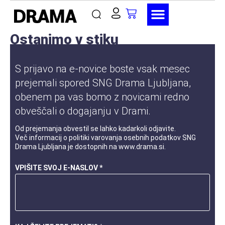
Ostanimo v stiku
S prijavo na e-novice boste vsak mesec
prejemali spored SNG Drama Ljubljana,
obenem pa vas bomo z novicami redno
obveščali o dogajanju v Drami.
Od prejemanja obvestil se lahko kadarkoli odjavite.
Več informacij o
politiki varovanja osebnih podatkov
SNG
Drama Ljubljana je dostopnih na
www.drama.si
.
VPIŠITE SVOJ E-NASLOV *