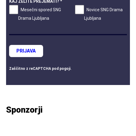
KAJ ŽELITE PREJEMATI? *
Mesečni spored SNG
Novice SNG Drama
Drama Ljubljana
Ljubljana
PRIJAVA
Zaščitno z
reCAPTCHA
pod
pogoji
.
Sponzorji