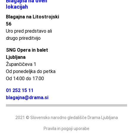
Blagajna na dveh
lokacijah
Blagajna na Litostrojski
56
Uro pred predstavo ali
drugo prireditvijo
SNG Opera in balet
Ljubljana
Župančičeva 1
Od ponedeljka do petka
Od 14.00 do 17.00
01 252 15 11
blagajna@drama.si
2021 © Slovensko narodno gledališče Drama Ljubljana
Pravila in pogoji uporabe