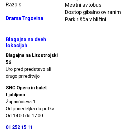
Razpisi
Mestni avtobus
Dostop gibalno oviranim
Drama Trgovina
Parkirišča v bližini
Blagajna na dveh
lokacijah
Blagajna na Litostrojski
56
Uro pred predstavo ali
drugo prireditvijo
SNG Opera in balet
Ljubljana
Župančičeva 1
Od ponedeljka do petka
Od 14.00 do 17.00
01 252 15 11