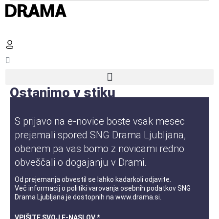
Ostanimo v stiku
S prijavo na e-novice boste vsak mesec
prejemali spored SNG Drama Ljubljana,
obenem pa vas bomo z novicami redno
obveščali o dogajanju v Drami.
Od prejemanja obvestil se lahko kadarkoli odjavite.
Več informacij o
politiki varovanja osebnih podatkov
SNG
Drama Ljubljana je dostopnih na
www.drama.si
.
VPIŠITE SVOJ E-NASLOV *