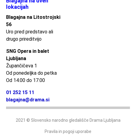
Blagajna na dveh
lokacijah
Blagajna na Litostrojski
56
Uro pred predstavo ali
drugo prireditvijo
SNG Opera in balet
Ljubljana
Župančičeva 1
Od ponedeljka do petka
Od 14.00 do 17.00
01 252 15 11
blagajna@drama.si
2021 © Slovensko narodno gledališče Drama Ljubljana
Pravila in pogoji uporabe