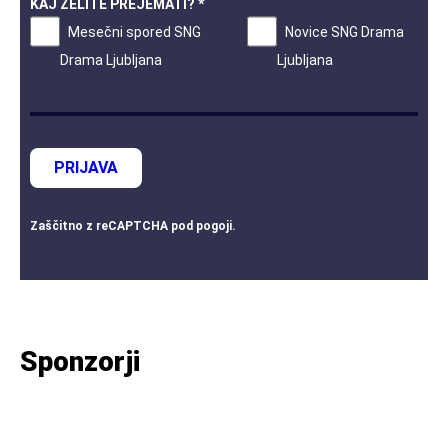
KAJ ŽELITE PREJEMATI? *
Mesečni spored SNG
Novice SNG Drama
Drama Ljubljana
Ljubljana
PRIJAVA
Zaščitno z
reCAPTCHA
pod
pogoji
.
Sponzorji