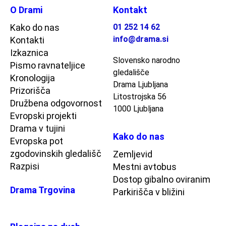
O Drami
Kontakt
Kako do nas
01 252 14 62
info@drama.si
Kontakti
Izkaznica
Slovensko narodno
Pismo ravnateljice
gledališče
Kronologija
Drama Ljubljana
Prizorišča
Litostrojska 56
Družbena odgovornost
1000 Ljubljana
Evropski projekti
Drama v tujini
Kako do nas
Evropska pot
zgodovinskih gledališč
Zemljevid
Razpisi
Mestni avtobus
Dostop gibalno oviranim
Drama Trgovina
Parkirišča v bližini