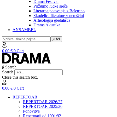
Drama Festival
Prižgimo lučke sreče
Literarna potovanja z Beletrino
Skodelica literature v nemščini
Arheologija gledališča
Drama Akustika
ANSAMBEL
Išči
0,00
€
0
Cart
Search
Search
Close this search box.
0,00
€
0
Cart
REPERTOAR
REPERTOAR 2026/27
REPERTOAR 2025/26
Ponovitve
Repertoarji od 1991/92