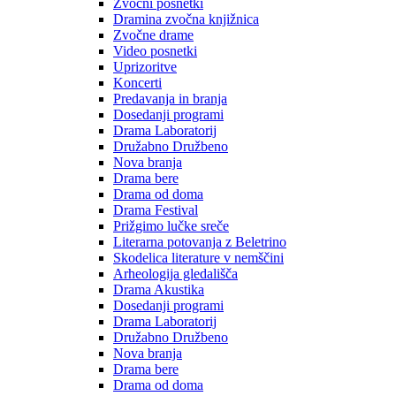
Zvočni posnetki
Dramina zvočna knjižnica
Zvočne drame
Video posnetki
Uprizoritve
Koncerti
Predavanja in branja
Dosedanji programi
Drama Laboratorij
Družabno Družbeno
Nova branja
Drama bere
Drama od doma
Drama Festival
Prižgimo lučke sreče
Literarna potovanja z Beletrino
Skodelica literature v nemščini
Arheologija gledališča
Drama Akustika
Dosedanji programi
Drama Laboratorij
Družabno Družbeno
Nova branja
Drama bere
Drama od doma