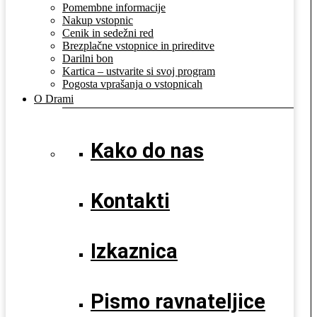
Pomembne informacije
Nakup vstopnic
Cenik in sedežni red
Brezplačne vstopnice in prireditve
Darilni bon
Kartica – ustvarite si svoj program
Pogosta vprašanja o vstopnicah
O Drami
Kako do nas
Kontakti
Izkaznica
Pismo ravnateljice