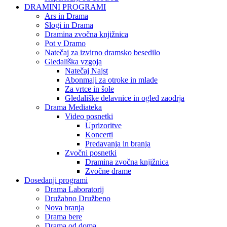
DRAMINI PROGRAMI
Ars in Drama
Slogi in Drama
Dramina zvočna knjižnica
Pot v Dramo
Natečaj za izvirno dramsko besedilo
Gledališka vzgoja
Natečaj Najst
Abonmaji za otroke in mlade
Za vrtce in šole
Gledališke delavnice in ogled zaodrja
Drama Mediateka
Video posnetki
Uprizoritve
Koncerti
Predavanja in branja
Zvočni posnetki
Dramina zvočna knjižnica
Zvočne drame
Dosedanji programi
Drama Laboratorij
Družabno Družbeno
Nova branja
Drama bere
Drama od doma