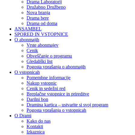
Drama Laboratorij
Družabno Družbeno
Nova branja
Drama bere
Drama od doma
ANSAMBEL
SPORED IN VSTOPNICE
O abonmajih
Vrste abonmajev
Cenik
Obveščanje o programu
Gledališki list
Pogosta vprašanja o abonmajih
O vstopnicah
Pomembne informacije
Nakup vstopnic
Cenik in sedežni red
Breplačne vstopnice in prireditve
Darilni bon
Dramina kartica – ustvarite si svoj program
Pogosta vprašanja o vstopnicah
O Drami
Kako do nas
Kontakti
Izkaznica