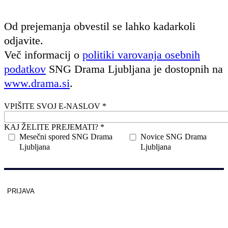
Od prejemanja obvestil se lahko kadarkoli
odjavite.
Več informacij o
politiki varovanja osebnih
podatkov
SNG Drama Ljubljana je dostopnih na
www.drama.si
.
VPIŠITE SVOJ E-NASLOV *
KAJ ŽELITE PREJEMATI? *
Mesečni spored SNG Drama
Novice SNG Drama
Ljubljana
Ljubljana
PRIJAVA
Zaščitno z
reCAPTCHA
pod
pogoji
.