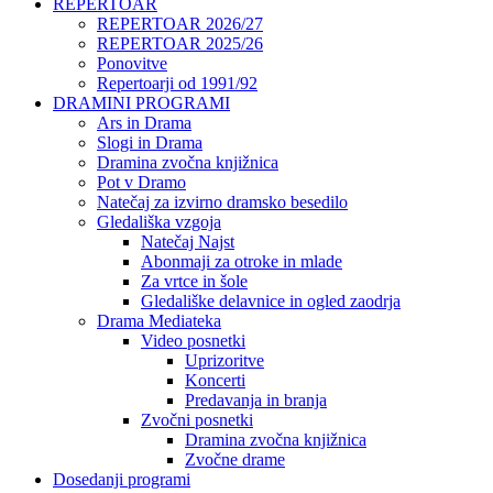
REPERTOAR
REPERTOAR 2026/27
REPERTOAR 2025/26
Ponovitve
Repertoarji od 1991/92
DRAMINI PROGRAMI
Ars in Drama
Slogi in Drama
Dramina zvočna knjižnica
Pot v Dramo
Natečaj za izvirno dramsko besedilo
Gledališka vzgoja
Natečaj Najst
Abonmaji za otroke in mlade
Za vrtce in šole
Gledališke delavnice in ogled zaodrja
Drama Mediateka
Video posnetki
Uprizoritve
Koncerti
Predavanja in branja
Zvočni posnetki
Dramina zvočna knjižnica
Zvočne drame
Dosedanji programi