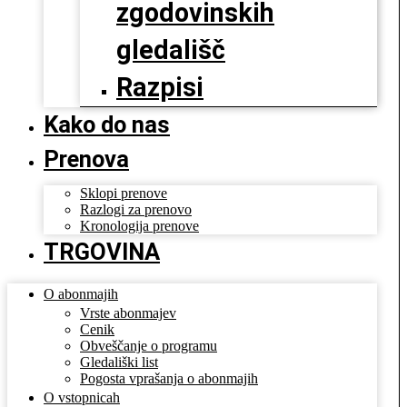
zgodovinskih
gledališč
Razpisi
Kako do nas
Prenova
Sklopi prenove
Razlogi za prenovo
Kronologija prenove
TRGOVINA
O abonmajih
Vrste abonmajev
Cenik
Obveščanje o programu
Gledališki list
Pogosta vprašanja o abonmajih
O vstopnicah