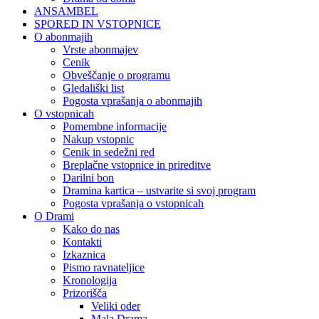
ANSAMBEL
SPORED IN VSTOPNICE
O abonmajih
Vrste abonmajev
Cenik
Obveščanje o programu
Gledališki list
Pogosta vprašanja o abonmajih
O vstopnicah
Pomembne informacije
Nakup vstopnic
Cenik in sedežni red
Breplačne vstopnice in prireditve
Darilni bon
Dramina kartica – ustvarite si svoj program
Pogosta vprašanja o vstopnicah
O Drami
Kako do nas
Kontakti
Izkaznica
Pismo ravnateljice
Kronologija
Prizorišča
Veliki oder
Mala Drama