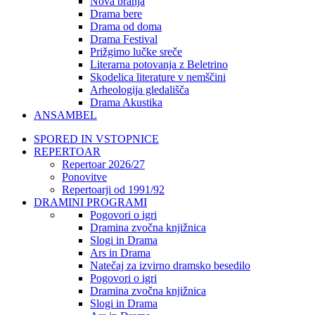
Nova branja
Drama bere
Drama od doma
Drama Festival
Prižgimo lučke sreče
Literarna potovanja z Beletrino
Skodelica literature v nemščini
Arheologija gledališča
Drama Akustika
ANSAMBEL
SPORED IN VSTOPNICE
REPERTOAR
Repertoar 2026/27
Ponovitve
Repertoarji od 1991/92
DRAMINI PROGRAMI
Pogovori o igri
Dramina zvočna knjižnica
Slogi in Drama
Ars in Drama
Natečaj za izvirno dramsko besedilo
Pogovori o igri
Dramina zvočna knjižnica
Slogi in Drama