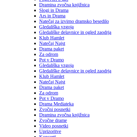
Dramina zvočna knjižnica
Slogi in Drama
Ars in Drama
Natečaj za izvirno dramsko besedilo
Gledališka vzgoja
Gledališke delavnice in ogled zaodrja
Klub Hamlet
Natečaj Najst
Drama paket
Za odrom
Pot v Dramo
Gledališka vzgoja
Gledališke delavnice in ogled zaodrja
Klub Hamlet
Natečaj Najst
Drama paket
Za odrom
Pot v Dramo
Drama Mediateka
Zvočni posnetki
Dramina zvočna knjižnica
Zvočne drame
Video posnetki
Uprizoritve
Koncerti