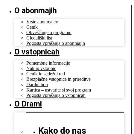
O abonmajih
Vrste abonmajev
Cenik
Obveščanje o programu
Gledališki list
Pogosta vprašanja o abonmajih
O vstopnicah
Pomembne informacije
Nakup vstopnic
Cenik in sedežni red
Brezplačne vstopnice in prireditve
Darilni bon
Kartica – ustvarite si svoj program
Pogosta vprašanja o vstopnicah
O Drami
Kako do nas