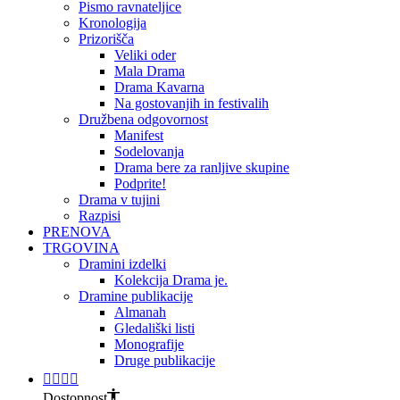
Pismo ravnateljice
Kronologija
Prizorišča
Veliki oder
Mala Drama
Drama Kavarna
Na gostovanjih in festivalih
Družbena odgovornost
Manifest
Sodelovanja
Drama bere za ranljive skupine
Podprite!
Drama v tujini
Razpisi
PRENOVA
TRGOVINA
Dramini izdelki
Kolekcija Drama je.
Dramine publikacije
Almanah
Gledališki listi
Monografije
Druge publikacije
Dostopnost