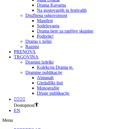
Drama Kavarna
Na gostovanjih in festivalih
Družbena odgovornost
Manifest
Sodelovanja
Drama bere za ranljive skupine
Podprite!
Drama v tujini
Razpisi
PRENOVA
TRGOVINA
Dramini izdelki
Kolekcija Drama je.
Dramine publikacije
Almanah
Gledališki listi
Monografije
Druge publikacije
Dostopnost
EN
Menu