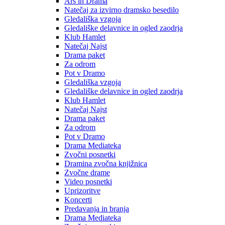
Ars in Drama
Natečaj za izvirno dramsko besedilo
Gledališka vzgoja
Gledališke delavnice in ogled zaodrja
Klub Hamlet
Natečaj Najst
Drama paket
Za odrom
Pot v Dramo
Gledališka vzgoja
Gledališke delavnice in ogled zaodrja
Klub Hamlet
Natečaj Najst
Drama paket
Za odrom
Pot v Dramo
Drama Mediateka
Zvočni posnetki
Dramina zvočna knjižnica
Zvočne drame
Video posnetki
Uprizoritve
Koncerti
Predavanja in branja
Drama Mediateka