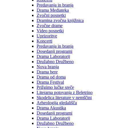
Predavanja in branja
Drama Mediateka
Zvočni posnetki
Dramina zvočna knjižnica
Zvočne drame
Video posnetki
Uprizoritve
Koncerti
Predavanja in branja
Dosedanji programi
Drama Laboratorij
Družabno Družbeno
Nova branja
Drama bere
Drama od doma
Drama Festival
Prižgimo lučke sreče
Literarna potovanja z Beletrino
Skodelica literature v nemščini
Arheologija gledališča
Drama Akustika
Dosedanji programi
Drama Laboratorij
Družabno Družbeno