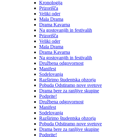
Kronologija
Prizorišča
Veliki oder
Mala Drama
Drama Kavarna
Na gostovanjih in festivalih
Prizorišča
Veliki oder
Mala Drama
Drama Kavarna
Na gostovanjih in festivalih
Družbena odgovornost
Manifest
Sodelovanja
Razširimo študentska obzorja
Pobuda Odstiramo nove svetove
Drama bere za ranljive skupine
Podprite!
Družbena odgovornost
Manifest
Sodelovanja
Razširimo študentska obzorja
Pobuda Odstiramo nove svetove
Drama bere za ranljive skupine
Podprite!