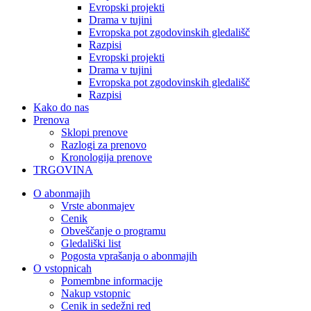
Evropski projekti
Drama v tujini
Evropska pot zgodovinskih gledališč
Razpisi
Evropski projekti
Drama v tujini
Evropska pot zgodovinskih gledališč
Razpisi
Kako do nas
Prenova
Sklopi prenove
Razlogi za prenovo
Kronologija prenove
TRGOVINA
O abonmajih
Vrste abonmajev
Cenik
Obveščanje o programu
Gledališki list
Pogosta vprašanja o abonmajih
O vstopnicah
Pomembne informacije
Nakup vstopnic
Cenik in sedežni red