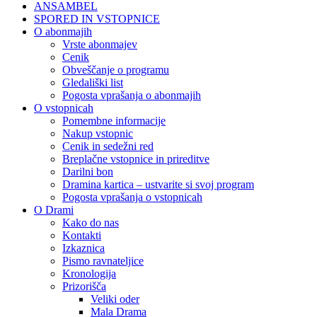
ANSAMBEL
SPORED IN VSTOPNICE
O abonmajih
Vrste abonmajev
Cenik
Obveščanje o programu
Gledališki list
Pogosta vprašanja o abonmajih
O vstopnicah
Pomembne informacije
Nakup vstopnic
Cenik in sedežni red
Breplačne vstopnice in prireditve
Darilni bon
Dramina kartica – ustvarite si svoj program
Pogosta vprašanja o vstopnicah
O Drami
Kako do nas
Kontakti
Izkaznica
Pismo ravnateljice
Kronologija
Prizorišča
Veliki oder
Mala Drama