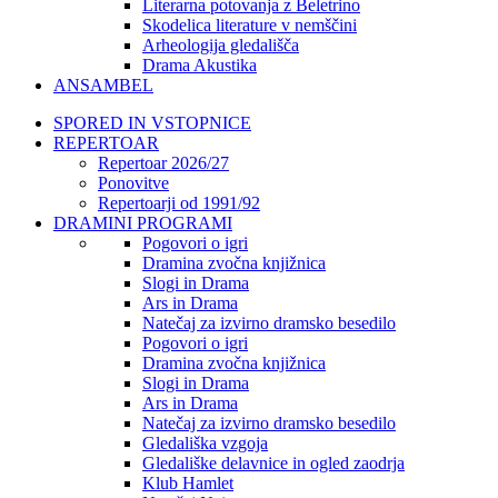
Literarna potovanja z Beletrino
Skodelica literature v nemščini
Arheologija gledališča
Drama Akustika
ANSAMBEL
SPORED IN VSTOPNICE
REPERTOAR
Repertoar 2026/27
Ponovitve
Repertoarji od 1991/92
DRAMINI PROGRAMI
Pogovori o igri
Dramina zvočna knjižnica
Slogi in Drama
Ars in Drama
Natečaj za izvirno dramsko besedilo
Pogovori o igri
Dramina zvočna knjižnica
Slogi in Drama
Ars in Drama
Natečaj za izvirno dramsko besedilo
Gledališka vzgoja
Gledališke delavnice in ogled zaodrja
Klub Hamlet