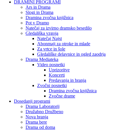
DRAMINI PROGRAMI
Ars in Drama
Slogi in Drama
Dramina zvočna knjižnica
Pot v Dramo
Natečaj za izvirno dramsko besedilo
Gledališka vzgoja
Natečaj Najst
Abonmaji za otroke in mlade
Za vrtce in šole
Gledališke delavnice in ogled zaodrja
Drama Mediateka
Video posnetki
Uprizoritve
Koncerti
Predavanja in branja
Zvočni posnetki
Dramina zvočna knjižnica
Zvočne drame
Dosedanji programi
Drama Laboratorij
Družabno Družbeno
Nova branja
Drama bere
Drama od doma