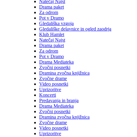
Natečaj Najst
Drama paket
Za odrom
Pot v Dramo
Gledališka vzgoja
Gledališke delavnice in ogled zaodrja
Klub Hamlet
Natečaj Najst
Drama paket
Za odrom
Pot v Dramo
Drama Mediateka
Zvočni posnetki
Dramina zvočna knjižnica
Zvočne drame
Video posnetki
Uprizoritve
Koncerti
Predavanja in branja
Drama Mediateka
Zvočni posnetki
Dramina zvočna knjižnica
Zvočne drame
Video posnetki
Uprizoritve