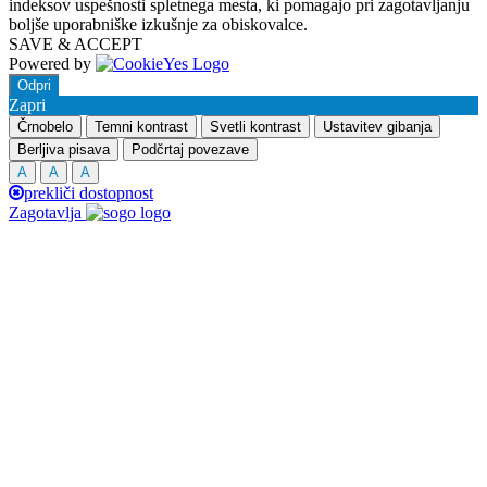
indeksov uspešnosti spletnega mesta, ki pomagajo pri zagotavljanju
boljše uporabniške izkušnje za obiskovalce.
SAVE & ACCEPT
Powered by
Odpri
Zapri
Črnobelo
Temni kontrast
Svetli kontrast
Ustavitev gibanja
Berljiva pisava
Podčrtaj povezave
A
A
A
prekliči dostopnost
Zagotavlja