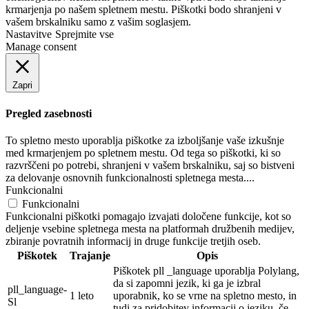
krmarjenja po našem spletnem mestu. Piškotki bodo shranjeni v
vašem brskalniku samo z vašim soglasjem.
Nastavitve
Sprejmite vse
Manage consent
Zapri
Pregled zasebnosti
To spletno mesto uporablja piškotke za izboljšanje vaše izkušnje
med krmarjenjem po spletnem mestu. Od tega so piškotki, ki so
razvrščeni po potrebi, shranjeni v vašem brskalniku, saj so bistveni
za delovanje osnovnih funkcionalnosti spletnega mesta....
Funkcionalni
Funkcionalni
Funkcionalni piškotki pomagajo izvajati določene funkcije, kot so
deljenje vsebine spletnega mesta na platformah družbenih medijev,
zbiranje povratnih informacij in druge funkcije tretjih oseb.
Piškotek
Trajanje
Opis
Piškotek pll _language uporablja Polylang,
da si zapomni jezik, ki ga je izbral
pll_language-
1 leto
uporabnik, ko se vrne na spletno mesto, in
Sl
tudi za pridobitev informacij o jeziku, če