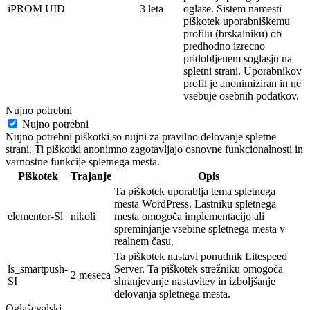
iPROM UID
3 leta
oglase. Sistem namesti
piškotek
uporabniškemu
profilu (brskalniku) ob
predhodno izrecno
pridobljenem soglasju na
spletni strani. Uporabnikov
profil je
anonimi
ziran in ne
vsebuje osebnih
podatkov.
Nujno potrebni
Nujno potrebni
Nujno potrebni piškotki so nujni za pravilno delovanje spletne
strani. Ti piškotki anonimno zagotavljajo osnovne funkcionalnosti in
varnostne funkcije spletnega mesta.
Piškotek
Trajanje
Opis
Ta piškotek uporablja tema spletnega
mesta WordPress. Lastniku spletnega
elementor-Sl
nikoli
mesta omogoča implementacijo ali
spreminjanje vsebine spletnega mesta v
realnem času.
Ta piškotek nastavi ponudnik Litespeed
ls_smartpush-
Server. Ta piškotek strežniku omogoča
2 meseca
SI
shranjevanje nastavitev in izboljšanje
delovanja spletnega mesta.
Oglaševalski