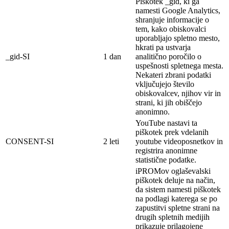
Piškotek _gid, ki ga
namesti Google Analytics,
shranjuje informacije o
tem, kako obiskovalci
uporabljajo spletno mesto,
hkrati pa ustvarja
_gid-SI
1 dan
analitično poročilo o
uspešnosti spletnega mesta.
Nekateri zbrani podatki
vključujejo število
obiskovalcev, njihov vir in
strani, ki jih obiščejo
anonimno.
YouTube nastavi ta
piškotek prek vdelanih
CONSENT-SI
2 leti
youtube videoposnetkov in
registrira anonimne
statistične podatke.
iPROMov oglaševalski
piškotek deluje na
način,
da sistem namesti piškotek
na
podlagi
katerega se po
zapustitvi spletne strani na
drugih spletnih medijih
prikazuje prilagojene