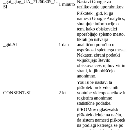
_gat_gtag_UA_71260805_1-
Nastavi Google za
1 minuto
SI
razlikovanje uporabnikov.
Piškotek _gid, ki ga
namesti Google Analytics,
shranjuje informacije o
tem, kako obiskovalci
uporabljajo spletno mesto,
hkrati pa ustvarja
_gid-SI
1 dan
analitično poročilo o
uspešnosti spletnega mesta.
Nekateri zbrani podatki
vključujejo število
obiskovalcev, njihov vir in
strani, ki jih obiščejo
anonimno.
YouTube nastavi ta
piškotek prek vdelanih
CONSENT-SI
2 leti
youtube videoposnetkov in
registrira anonimne
statistične podatke.
iPROMov oglaševalski
piškotek deluje na
način,
da sistem namesti piškotek
na
podlagi
katerega se po