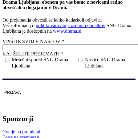
Drama Ljubljana, obenem pa vas bomo z novicami redno
obveščali o dogajanju v Drami.
Od prejemanja obvestil se lahko kadarkoli odjavite.
Več informacij o
politiki varovanja osebnih podatkov
SNG Drama
Ljubljana je dostopnih na
www.drama.si
.
VPIŠITE SVOJ E-NASLOV *
KAJ ŽELITE PREJEMATI? *
Mesečni spored SNG Drama
Novice SNG Drama
Ljubljana
Ljubljana
PRIJAVA
Zaščitno z
reCAPTCHA
pod
pogoji
.
Sponzorji
Cvetje na premierah
Torte na premierah