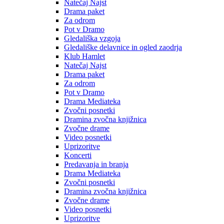
Natečaj Najst
Drama paket
Za odrom
Pot v Dramo
Gledališka vzgoja
Gledališke delavnice in ogled zaodrja
Klub Hamlet
Natečaj Najst
Drama paket
Za odrom
Pot v Dramo
Drama Mediateka
Zvočni posnetki
Dramina zvočna knjižnica
Zvočne drame
Video posnetki
Uprizoritve
Koncerti
Predavanja in branja
Drama Mediateka
Zvočni posnetki
Dramina zvočna knjižnica
Zvočne drame
Video posnetki
Uprizoritve