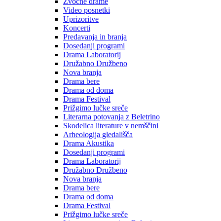
Zvočne drame
Video posnetki
Uprizoritve
Koncerti
Predavanja in branja
Dosedanji programi
Drama Laboratorij
Družabno Družbeno
Nova branja
Drama bere
Drama od doma
Drama Festival
Prižgimo lučke sreče
Literarna potovanja z Beletrino
Skodelica literature v nemščini
Arheologija gledališča
Drama Akustika
Dosedanji programi
Drama Laboratorij
Družabno Družbeno
Nova branja
Drama bere
Drama od doma
Drama Festival
Prižgimo lučke sreče