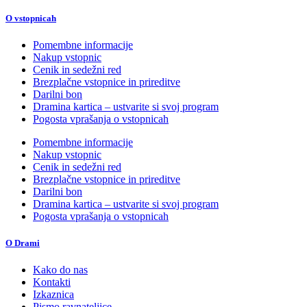
O vstopnicah
Pomembne informacije
Nakup vstopnic
Cenik in sedežni red
Brezplačne vstopnice in prireditve
Darilni bon
Dramina kartica – ustvarite si svoj program
Pogosta vprašanja o vstopnicah
Pomembne informacije
Nakup vstopnic
Cenik in sedežni red
Brezplačne vstopnice in prireditve
Darilni bon
Dramina kartica – ustvarite si svoj program
Pogosta vprašanja o vstopnicah
O Drami
Kako do nas
Kontakti
Izkaznica
Pismo ravnateljice