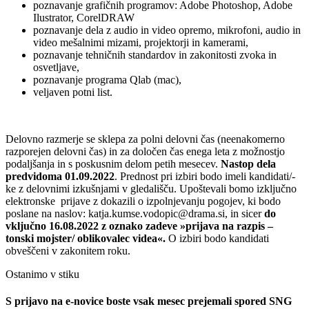
poznavanje grafičnih programov: Adobe Photoshop, Adobe
Ilustrator, CorelDRAW
poznavanje dela z audio in video opremo, mikrofoni, audio in
video mešalnimi mizami, projektorji in kamerami,
poznavanje tehničnih standardov in zakonitosti zvoka in
osvetljave,
poznavanje programa Qlab (mac),
veljaven potni list.
Delovno razmerje se sklepa za polni delovni čas (neenakomerno
razporejen delovni čas) in za določen čas enega leta z možnostjo
podaljšanja in s poskusnim delom petih mesecev.
Nastop dela
predvidoma 01.09.2022
. Prednost pri izbiri bodo imeli kandidati/-
ke z delovnimi izkušnjami v gledališču. Upoštevali bomo izključno
elektronske prijave z dokazili o izpolnjevanju pogojev, ki bodo
poslane na naslov: katja.kumse.vodopic@drama.si, in sicer
do
vključno 16.08.2022 z oznako zadeve »prijava na razpis –
tonski mojster/ oblikovalec videa«.
O izbiri bodo kandidati
obveščeni v zakonitem roku.
Ostanimo v stiku
S prijavo na e-novice boste vsak mesec prejemali spored SNG