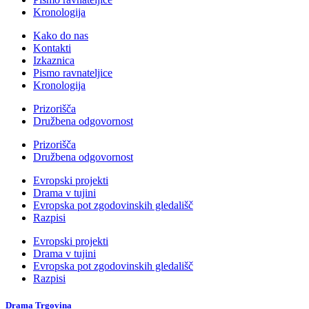
Kronologija
Kako do nas
Kontakti
Izkaznica
Pismo ravnateljice
Kronologija
Prizorišča
Družbena odgovornost
Prizorišča
Družbena odgovornost
Evropski projekti
Drama v tujini
Evropska pot zgodovinskih gledališč
Razpisi
Evropski projekti
Drama v tujini
Evropska pot zgodovinskih gledališč
Razpisi
Drama Trgovina