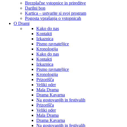
Brezplačne vstopnice in prireditve
Darilni bon
Kartica – ustvarite si svoj program
Pogosta vprašanja o vstopnicah
O Drami
Kako do nas
Kontakti
Izkaznica
Pismo ravnateljice
Kronologija
Kako do nas
Kontakti
Izkaznica
Pismo ravnateljice
Kronologija
Prizorišča
Veliki oder
Mala Drama
Drama Kavarna
Na gostovanjih in festivalih
Prizorišča
Veliki oder
Mala Drama
Drama Kavarna
Na gostovanjih in festivalih