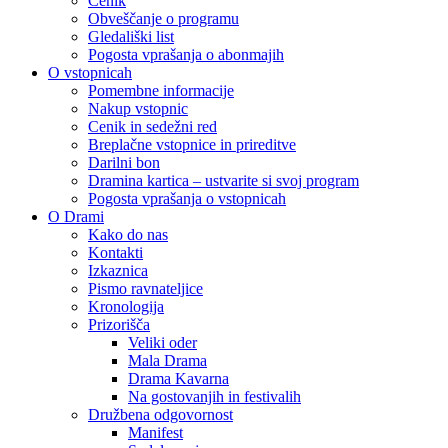
Cenik
Obveščanje o programu
Gledališki list
Pogosta vprašanja o abonmajih
O vstopnicah
Pomembne informacije
Nakup vstopnic
Cenik in sedežni red
Breplačne vstopnice in prireditve
Darilni bon
Dramina kartica – ustvarite si svoj program
Pogosta vprašanja o vstopnicah
O Drami
Kako do nas
Kontakti
Izkaznica
Pismo ravnateljice
Kronologija
Prizorišča
Veliki oder
Mala Drama
Drama Kavarna
Na gostovanjih in festivalih
Družbena odgovornost
Manifest