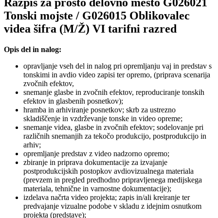
Razpis za prosto delovno mesto G026021
Tonski mojste / G026015 Oblikovalec
videa šifra (M/Ž) VI tarifni razred
Opis del in nalog:
opravljanje vseh del in nalog pri opremljanju vaj in predstav s
tonskimi in avdio video zapisi ter opremo, (priprava scenarija
zvočnih efektov,
snemanje glasbe in zvočnih efektov, reproduciranje tonskih
efektov in glasbenih posnetkov);
hramba in arhiviranje posnetkov; skrb za ustrezno
skladiščenje in vzdrževanje tonske in video opreme;
snemanje videa, glasbe in zvočnih efektov; sodelovanje pri
različnih snemanjih za tekočo produkcijo, postprodukcijo in
arhiv;
opremljanje predstav z video nadzorno opremo;
zbiranje in priprava dokumentacije za izvajanje
postprodukcijskih postopkov avdiovizualnega materiala
(prevzem in pregled predhodno pripravljenega medijskega
materiala, tehnične in varnostne dokumentacije);
izdelava načrta video projekta; zapis in/ali kreiranje ter
predvajanje vizualne podobe v skladu z idejnim osnutkom
projekta (predstave);