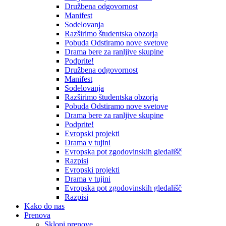
Družbena odgovornost
Manifest
Sodelovanja
Razširimo študentska obzorja
Pobuda Odstiramo nove svetove
Drama bere za ranljive skupine
Podprite!
Družbena odgovornost
Manifest
Sodelovanja
Razširimo študentska obzorja
Pobuda Odstiramo nove svetove
Drama bere za ranljive skupine
Podprite!
Evropski projekti
Drama v tujini
Evropska pot zgodovinskih gledališč
Razpisi
Evropski projekti
Drama v tujini
Evropska pot zgodovinskih gledališč
Razpisi
Kako do nas
Prenova
Sklopi prenove