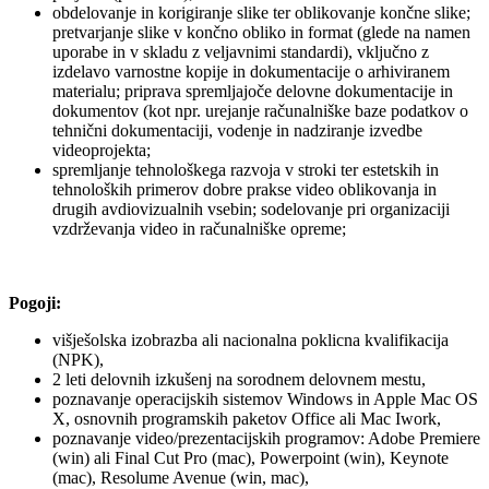
obdelovanje in korigiranje slike ter oblikovanje končne slike;
pretvarjanje slike v končno obliko in format (glede na namen
uporabe in v skladu z veljavnimi standardi), vključno z
izdelavo varnostne kopije in dokumentacije o arhiviranem
materialu; priprava spremljajoče delovne dokumentacije in
dokumentov (kot npr. urejanje računalniške baze podatkov o
tehnični dokumentaciji, vodenje in nadziranje izvedbe
videoprojekta;
spremljanje tehnološkega razvoja v stroki ter estetskih in
tehnoloških primerov dobre prakse video oblikovanja in
drugih avdiovizualnih vsebin; sodelovanje pri organizaciji
vzdrževanja video in računalniške opreme;
Pogoji:
višješolska izobrazba ali nacionalna poklicna kvalifikacija
(NPK),
2 leti delovnih izkušenj na sorodnem delovnem mestu,
poznavanje operacijskih sistemov Windows in Apple Mac OS
X, osnovnih programskih paketov Office ali Mac Iwork,
poznavanje video/prezentacijskih programov: Adobe Premiere
(win) ali Final Cut Pro (mac), Powerpoint (win), Keynote
(mac), Resolume Avenue (win, mac),