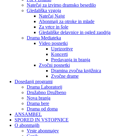
Natečaj za izvirno dramsko besedilo
Gledališka vzgoja
Natečaj Najst
Abonmaji za otroke in mlade
Za vrtce in šole
Gledališke delavnice in ogled zaodrja
Drama Mediateka
Video posnetki
Uprizoritve
Koncerti
Predavanja in branja
Zvočni posnetki
Dramina zvočna knjižnica
Zvočne drame
Dosedanji programi
Drama Laboratorij
Družabno Družbeno
Nova branja
Drama bere
Drama od doma
ANSAMBEL
SPORED IN VSTOPNICE
O abonmajih
Vrste abonmajev