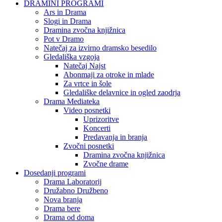
DRAMINI PROGRAMI
Ars in Drama
Slogi in Drama
Dramina zvočna knjižnica
Pot v Dramo
Natečaj za izvirno dramsko besedilo
Gledališka vzgoja
Natečaj Najst
Abonmaji za otroke in mlade
Za vrtce in šole
Gledališke delavnice in ogled zaodrja
Drama Mediateka
Video posnetki
Uprizoritve
Koncerti
Predavanja in branja
Zvočni posnetki
Dramina zvočna knjižnica
Zvočne drame
Dosedanji programi
Drama Laboratorij
Družabno Družbeno
Nova branja
Drama bere
Drama od doma