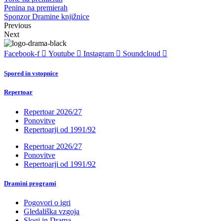
Penina na premierah
Sponzor Dramine knjižnice
Previous
Next
Facebook-f
Youtube
Instagram
Soundcloud
Spored in vstopnice
Repertoar
Repertoar 2026/27
Ponovitve
Repertoarji od 1991/92
Repertoar 2026/27
Ponovitve
Repertoarji od 1991/92
Dramini programi
Pogovori o igri
Gledališka vzgoja
Slogi in Drama