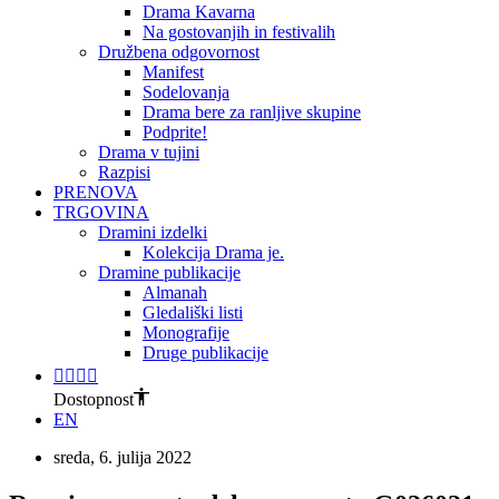
Drama Kavarna
Na gostovanjih in festivalih
Družbena odgovornost
Manifest
Sodelovanja
Drama bere za ranljive skupine
Podprite!
Drama v tujini
Razpisi
PRENOVA
TRGOVINA
Dramini izdelki
Kolekcija Drama je.
Dramine publikacije
Almanah
Gledališki listi
Monografije
Druge publikacije
Dostopnost
EN
sreda, 6. julija 2022