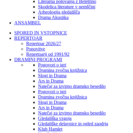
Literarna potovanja z Beletrino
Skodelica literature v nemščini
Arheologija gledališča
Drama Akustika
ANSAMBEL
SPORED IN VSTOPNICE
REPERTOAR
Repertoar 2026/27
Ponovitve
Repertoarji od 1991/92
DRAMINI PROGRAMI
Pogovori o igri
Dramina zvočna knjižnica
Slogi in Drama
Ars in Drama
Natečaj za izvirno dramsko besedilo
Pogovori o igri
Dramina zvočna knjižnica
Slogi in Drama
Ars in Drama
Natečaj za izvirno dramsko besedilo
Gledališka vzgoja
Gledališke delavnice in ogled zaodrja
Klub Hamlet