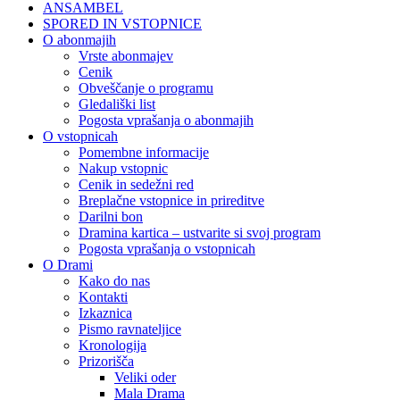
ANSAMBEL
SPORED IN VSTOPNICE
O abonmajih
Vrste abonmajev
Cenik
Obveščanje o programu
Gledališki list
Pogosta vprašanja o abonmajih
O vstopnicah
Pomembne informacije
Nakup vstopnic
Cenik in sedežni red
Breplačne vstopnice in prireditve
Darilni bon
Dramina kartica – ustvarite si svoj program
Pogosta vprašanja o vstopnicah
O Drami
Kako do nas
Kontakti
Izkaznica
Pismo ravnateljice
Kronologija
Prizorišča
Veliki oder
Mala Drama