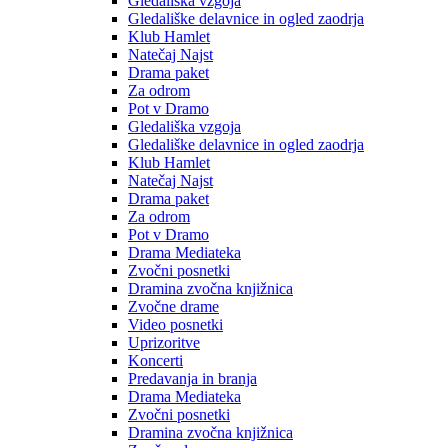
Gledališka vzgoja
Gledališke delavnice in ogled zaodrja
Klub Hamlet
Natečaj Najst
Drama paket
Za odrom
Pot v Dramo
Gledališka vzgoja
Gledališke delavnice in ogled zaodrja
Klub Hamlet
Natečaj Najst
Drama paket
Za odrom
Pot v Dramo
Drama Mediateka
Zvočni posnetki
Dramina zvočna knjižnica
Zvočne drame
Video posnetki
Uprizoritve
Koncerti
Predavanja in branja
Drama Mediateka
Zvočni posnetki
Dramina zvočna knjižnica