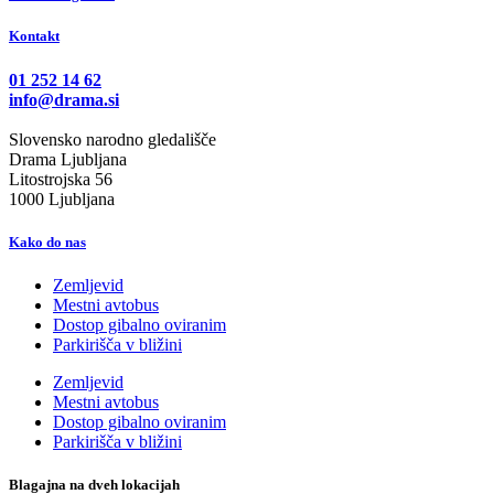
Kontakt
01 252 14 62
info@drama.si
Slovensko narodno gledališče
Drama Ljubljana
Litostrojska 56
1000 Ljubljana
Kako do nas
Zemljevid
Mestni avtobus
Dostop gibalno oviranim
Parkirišča v bližini
Zemljevid
Mestni avtobus
Dostop gibalno oviranim
Parkirišča v bližini
Blagajna na dveh lokacijah