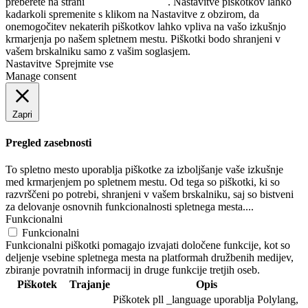
preberete na strani
Politika zasebnosti
. Nastavitve piškotkov lahko
kadarkoli spremenite s klikom na Nastavitve z obzirom, da
onemogočitev nekaterih piškotkov lahko vpliva na vašo izkušnjo
krmarjenja po našem spletnem mestu. Piškotki bodo shranjeni v
vašem brskalniku samo z vašim soglasjem.
Nastavitve
Sprejmite vse
Manage consent
Zapri
Pregled zasebnosti
To spletno mesto uporablja piškotke za izboljšanje vaše izkušnje
med krmarjenjem po spletnem mestu. Od tega so piškotki, ki so
razvrščeni po potrebi, shranjeni v vašem brskalniku, saj so bistveni
za delovanje osnovnih funkcionalnosti spletnega mesta....
Funkcionalni
Funkcionalni
Funkcionalni piškotki pomagajo izvajati določene funkcije, kot so
deljenje vsebine spletnega mesta na platformah družbenih medijev,
zbiranje povratnih informacij in druge funkcije tretjih oseb.
Piškotek
Trajanje
Opis
Piškotek pll _language uporablja Polylang,