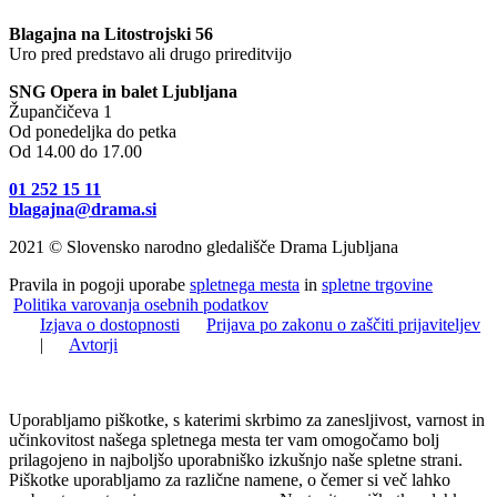
Blagajna na Litostrojski 56
Uro pred predstavo ali drugo prireditvijo
SNG Opera in balet Ljubljana
Župančičeva 1
Od ponedeljka do petka
Od 14.00 do 17.00
01 252 15 11
blagajna@drama.si
2021 © Slovensko narodno gledališče Drama Ljubljana
Pravila in pogoji uporabe
spletnega mesta
in
spletne trgovine
Politika varovanja osebnih podatkov
Izjava o dostopnosti
Prijava po zakonu o zaščiti prijaviteljev
|
Avtorji
Uporabljamo piškotke, s katerimi skrbimo za zanesljivost, varnost in
učinkovitost našega spletnega mesta ter vam omogočamo bolj
prilagojeno in najboljšo uporabniško izkušnjo naše spletne strani.
Piškotke uporabljamo za različne namene, o čemer si več lahko