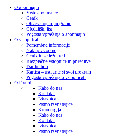
O abonmajih
Vrste abonmajev
Cenik
Obveščanje o programu
Gledališki list
Pogosta vprašanja o abonmajih
O vstopnicah
Pomembne informacije
Nakup vstopnic
Cenik in sedežni red
Brezplačne vstopnice in prireditve
Darilni bon
Kartica – ustvarite si svoj program
Pogosta vprašanja o vstopnicah
O Drami
Kako do nas
Kontakti
Izkaznica
Pismo ravnateljice
Kronologija
Kako do nas
Kontakti
Izkaznica
Pismo ravnateljice