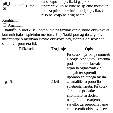
da si zapomni jezik, ki ga je izbral
pll_language-
1 leto
uporabnik, ko se vrne na spletno mesto, in
Sl
tudi za pridobitev informacij o jeziku, če
niso na voljo na drug način.
Analitični
Analitični
Analitični piškotki se uporabljajo za razumevanje, kako obiskovalci
komunicirajo s spletnim mestom. Ti piškotki pomagajo zagotoviti
informacije o meritvah število obiskovalcev, stopnja obiskov ene
strani, vir prometa itd.
Piškotek
Trajanje
Opis
Piškotek _ga, ki ga namesti
Google Analytics, izračuna
podatke o obiskovalcih,
sejah in oglaševalskih
akcijah ter spremlja tudi
uporabo spletnega mesta
_ga-SI
2 leti
za analitično poročilo
spletnega mesta. Piškotek
shranjuje podatke
anonimno in dodeli
naključno ustvarjeno
številko za prepoznavanje
edinstvenih obiskovalcev.