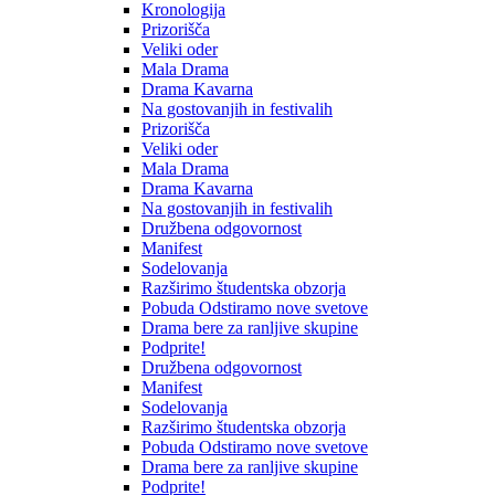
Kronologija
Prizorišča
Veliki oder
Mala Drama
Drama Kavarna
Na gostovanjih in festivalih
Prizorišča
Veliki oder
Mala Drama
Drama Kavarna
Na gostovanjih in festivalih
Družbena odgovornost
Manifest
Sodelovanja
Razširimo študentska obzorja
Pobuda Odstiramo nove svetove
Drama bere za ranljive skupine
Podprite!
Družbena odgovornost
Manifest
Sodelovanja
Razširimo študentska obzorja
Pobuda Odstiramo nove svetove
Drama bere za ranljive skupine
Podprite!