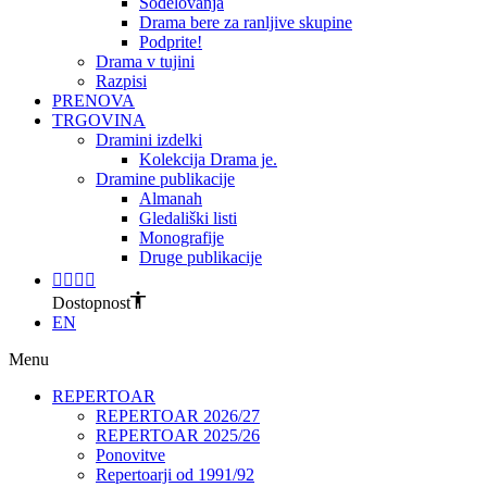
Sodelovanja
Drama bere za ranljive skupine
Podprite!
Drama v tujini
Razpisi
PRENOVA
TRGOVINA
Dramini izdelki
Kolekcija Drama je.
Dramine publikacije
Almanah
Gledališki listi
Monografije
Druge publikacije
Dostopnost
EN
Menu
REPERTOAR
REPERTOAR 2026/27
REPERTOAR 2025/26
Ponovitve
Repertoarji od 1991/92