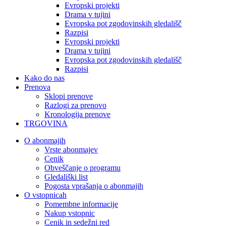
Evropski projekti
Drama v tujini
Evropska pot zgodovinskih gledališč
Razpisi
Evropski projekti
Drama v tujini
Evropska pot zgodovinskih gledališč
Razpisi
Kako do nas
Prenova
Sklopi prenove
Razlogi za prenovo
Kronologija prenove
TRGOVINA
O abonmajih
Vrste abonmajev
Cenik
Obveščanje o programu
Gledališki list
Pogosta vprašanja o abonmajih
O vstopnicah
Pomembne informacije
Nakup vstopnic
Cenik in sedežni red