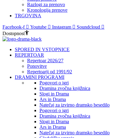
Razlogi za prenovo
Kronologija prenove
TRGOVINA
Facebook-f
Youtube
Instagram
Soundcloud
Dostopnost
SPORED IN VSTOPNICE
REPERTOAR
Repertoar 2026/27
Ponovitve
Repertoarji od 1991/92
DRAMINI PROGRAMI
Pogovori o igri
Dramina zvočna knjižnica
Slogi in Drama
Ars in Drama
Natečaj za izvirno dramsko besedilo
Pogovori o igri
Dramina zvočna knjižnica
Slogi in Drama
Ars in Drama
Natečaj za izvirno dramsko besedilo