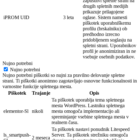
zapustitvi spletne strani na
drugih spletnih medijih
prikazuje prilagojene
iPROM UID
3 leta
oglase. Sistem namesti
piškotek
uporabniškemu
profilu (brskalniku) ob
predhodno izrecno
pridobljenem soglasju na
spletni strani. Uporabnikov
profil je
anonimi
ziran in ne
vsebuje osebnih
podatkov.
Nujno potrebni
Nujno potrebni
Nujno potrebni piškotki so nujni za pravilno delovanje spletne
strani. Ti piškotki anonimno zagotavljajo osnovne funkcionalnosti in
varnostne funkcije spletnega mesta.
Piškotek
Trajanje
Opis
Ta piškotek uporablja tema spletnega
mesta WordPress. Lastniku spletnega
elementor-Sl
nikoli
mesta omogoča implementacijo ali
spreminjanje vsebine spletnega mesta v
realnem času.
Ta piškotek nastavi ponudnik Litespeed
ls_smartpush-
Server. Ta piškotek strežniku omogoča
2 meseca