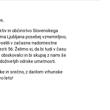
e,
ktiv in občinstvo Slovenskega
ma Ljubljana posebej vznemirljivo,
reselili v začasne nadomestne
sti 56. Želimo si, da bi tudi v času
 obiskovalci in bi skupaj z nami še
 doživetjih odrske umetnosti.
ke in srečno, z darilom vrhunske
o leto!