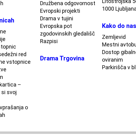
Litostrojska 
ih
Družbena odgovornost
1000 Ljubljan
Evropski projekti
Drama v tujini
nicah
Kako do na
Evropska pot
ne
zgodovinskih gledališč
Zemljevid
ije
Razpisi
Mestni avtob
topnic
Dostop gibaln
sedežni red
Drama Trgovina
oviranim
ne vstopnice
Parkirišča v bl
tve
on
kartica –
 si svoj
vprašanja o
ah