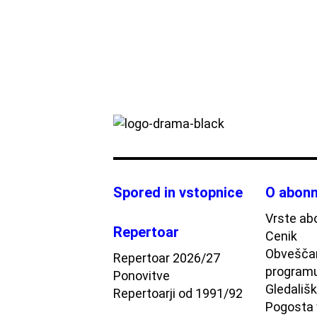
Spored in vstopnice
O abonm
Vrste ab
Repertoar
Cenik
Obveščan
Repertoar 2026/27
program
Ponovitve
Gledališki
Repertoarji od 1991/92
Pogosta 