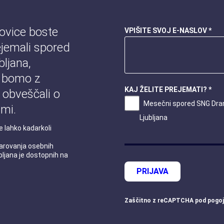
novice boste
VPIŠITE SVOJ E-NASLOV *
jemali spored
ljana,
 bomo z
KAJ ŽELITE PREJEMATI? *
 obveščali o
Mesečni spored SNG Dr
mi.
Ljubljana
e lahko kadarkoli
 varovanja osebnih
ljana je dostopnih na
PRIJAVA
Zaščitno z
reCAPTCHA
pod
pogoj