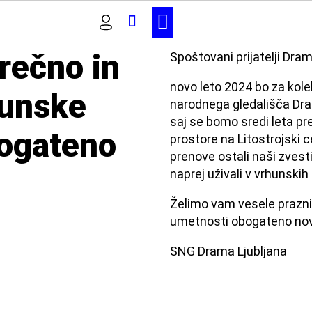
SPORED IN VSTOPNICE
rečno in
Spoštovani prijatelji Dram
novo leto 2024 bo za kole
hunske
narodnega gledališča Dra
saj se bomo sredi leta p
ogateno
prostore na Litostrojski ce
prenove ostali naši zvesti
naprej uživali v vrhunskih
Želimo vam vesele prazni
umetnosti obogateno nov
SNG Drama Ljubljana