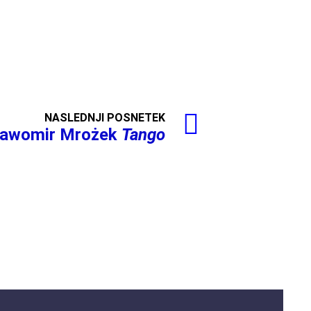
NASLEDNJI POSNETEK
ławomir Mrożek
Tango