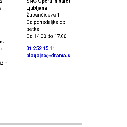
SNG Opera in balet
56
Ljubljana
a
Župančičeva 1
Od ponedeljka do
s
petka
Od 14.00 do 17.00
us
01 252 15 11
o
blagajna@drama.si
ižini