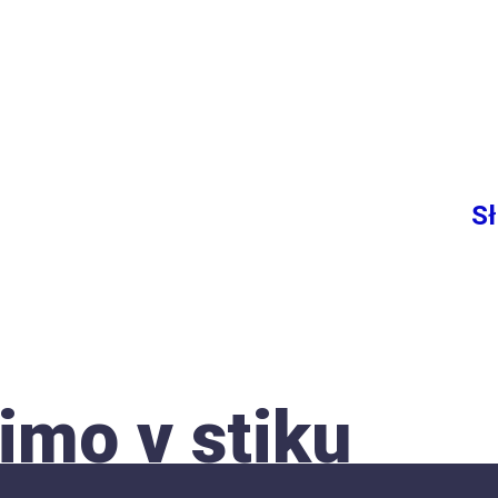
S
imo v stiku