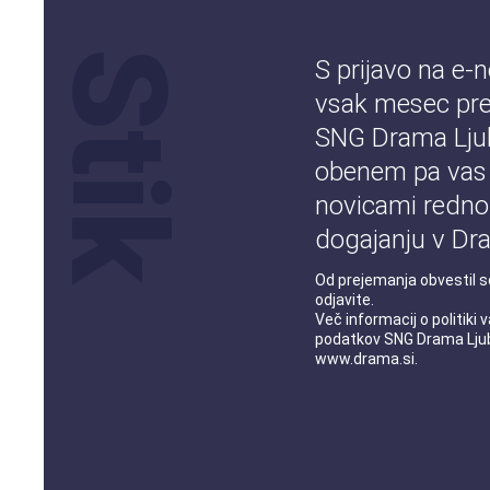
S prijavo na e-
vsak mesec pre
SNG Drama Ljub
obenem pa vas
novicami redno
dogajanju v Dra
Od prejemanja obvestil s
odjavite.
Več informacij o
politiki
podatkov
SNG Drama Ljub
www.drama.si
.