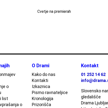
Cvetje na premierah
ajih
O Drami
Kontakt
onmajev
Kako do nas
01 252 14 62
Kontakti
info@drama.
je o
Izkaznica
Slovensko na
u
Pismo ravnateljice
gledališče
 list
Kronologija
Drama Ljublja
vprašanja o
Prizorišča