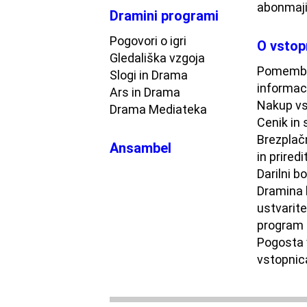
abonmaj
Dramini programi
Pogovori o igri
O vstop
Gledališka vzgoja
Pomemb
Slogi in Drama
informac
Ars in Drama
Nakup vs
Drama Mediateka
Cenik in 
Brezplač
Ansambel
in priredi
Darilni b
Dramina 
ustvarite
program
Pogosta 
vstopnic