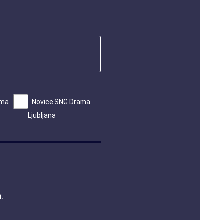
ama
Novice SNG Drama
Ljubljana
i
.