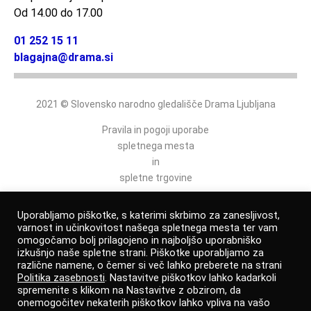
Od 14.00 do 17.00
01 252 15 11
blagajna@drama.si
2021 © Slovensko narodno gledališče Drama Ljubljana
Pravila in pogoji uporabe
spletnega mesta
in
spletne trgovine
Politika varovanja osebnih podatkov
Uporabljamo piškotke, s katerimi skrbimo za zanesljivost,
varnost in učinkovitost našega spletnega mesta ter vam
omogočamo bolj prilagojeno in najboljšo uporabniško
izkušnjo naše spletne strani. Piškotke uporabljamo za
Izjava o dostopnosti
različne namene, o čemer si več lahko preberete na strani
Politika zasebnosti
. Nastavitve piškotkov lahko kadarkoli
Prijava po zakonu o zaščiti prijaviteljev
spremenite s klikom na Nastavitve z obzirom, da
onemogočitev nekaterih piškotkov lahko vpliva na vašo