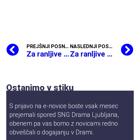
PREJŠNJI POSNETEK
NASLEDNJI POSNETEK
Za ranljive skupine, Polona Vetrih bere, Janez Menart,
Za ranljive skupine, Polona Vetrih bere,
Ostanimo v stiku
S prijavo na e-novice boste vsak mesec
prejemali spored SNG Drama Ljubljana,
obenem pa vas bomo z novicami redno
obveščali o dogajanju v Drami.