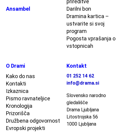
prireditve
Ansambel
Darilni bon
Dramina kartica –
ustvarite si svoj
program
Pogosta vprašanja o
vstopnicah
O Drami
Kontakt
Kako do nas
01 252 14 62
info@drama.si
Kontakti
Izkaznica
Slovensko narodno
Pismo ravnateljice
gledališče
Kronologija
Drama Ljubljana
Prizorišča
Litostrojska 56
Družbena odgovornost
1000 Ljubljana
Evropski projekti