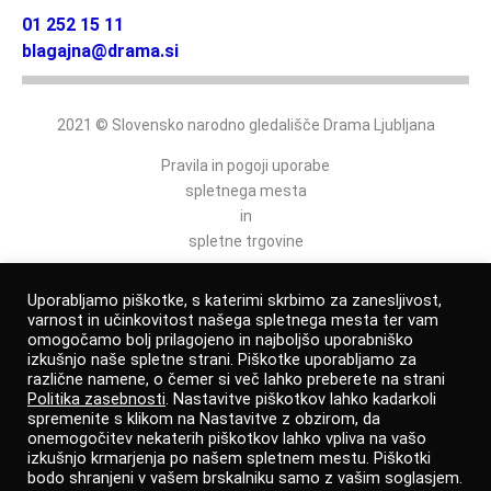
01 252 15 11
blagajna@drama.si
2021 © Slovensko narodno gledališče Drama Ljubljana
Pravila in pogoji uporabe
spletnega mesta
in
spletne trgovine
Politika varovanja osebnih podatkov
Uporabljamo piškotke, s katerimi skrbimo za zanesljivost,
varnost in učinkovitost našega spletnega mesta ter vam
omogočamo bolj prilagojeno in najboljšo uporabniško
izkušnjo naše spletne strani. Piškotke uporabljamo za
Izjava o dostopnosti
različne namene, o čemer si več lahko preberete na strani
Politika zasebnosti
. Nastavitve piškotkov lahko kadarkoli
Prijava po zakonu o zaščiti prijaviteljev
spremenite s klikom na Nastavitve z obzirom, da
onemogočitev nekaterih piškotkov lahko vpliva na vašo
izkušnjo krmarjenja po našem spletnem mestu. Piškotki
Avtorji
bodo shranjeni v vašem brskalniku samo z vašim soglasjem.