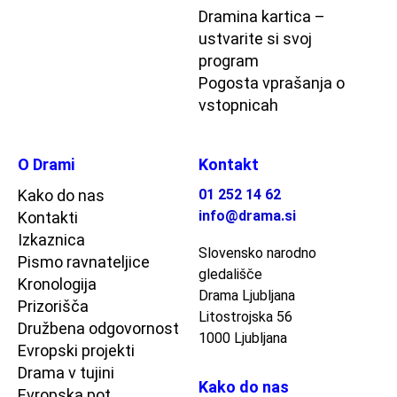
Dramina kartica –
ustvarite si svoj
program
Pogosta vprašanja o
vstopnicah
O Drami
Kontakt
Kako do nas
01 252 14 62
info@drama.si
Kontakti
Izkaznica
Slovensko narodno
Pismo ravnateljice
gledališče
Kronologija
Drama Ljubljana
Prizorišča
Litostrojska 56
Družbena odgovornost
1000 Ljubljana
Evropski projekti
Drama v tujini
Kako do nas
Evropska pot