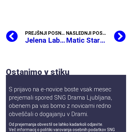
PREJŠNJI POSNETEK
NASLEDNJI POSNETEK
Jelena Laban o uprizoritvi
Matic Starina o uprizoritvi
Pogovor
Ostanimo v stiku
S prijavo na e-novice boste vsak mesec
prejemali spored SNG Drama Ljubljana,
obenem pa vas bomo z novicami redno
obveščali o dogajanju v Drami.
Od prejemanja obvestil se lahko kadarkoli odjavite.
Več informacij o
politiki varovanja osebnih podatkov
SNG