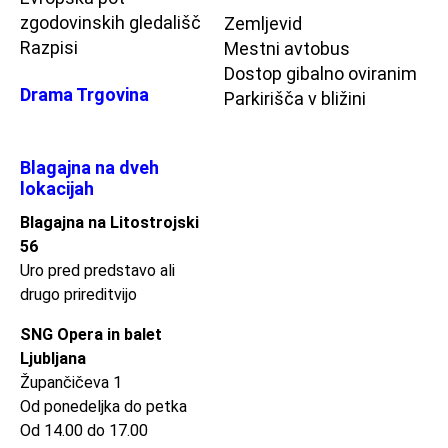
zgodovinskih gledališč
Zemljevid
Razpisi
Mestni avtobus
Dostop gibalno oviranim
Drama Trgovina
Parkirišča v bližini
Blagajna na dveh
lokacijah
Blagajna na Litostrojski
56
Uro pred predstavo ali
drugo prireditvijo
SNG Opera in balet
Ljubljana
Župančičeva 1
Od ponedeljka do petka
Od 14.00 do 17.00