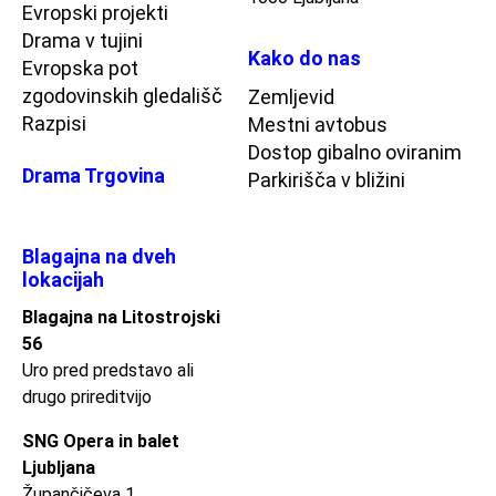
Evropski projekti
Drama v tujini
Kako do nas
Evropska pot
zgodovinskih gledališč
Zemljevid
Razpisi
Mestni avtobus
Dostop gibalno oviranim
Drama Trgovina
Parkirišča v bližini
Blagajna na dveh
lokacijah
Blagajna na Litostrojski
56
Uro pred predstavo ali
drugo prireditvijo
SNG Opera in balet
Ljubljana
Župančičeva 1