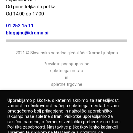
Od ponedeljka do petka
Od 14.00 do 17.00
01 252 15 11
blagajna@drama.si
2021 © Slovensko narodno gledališče Drama Ljubljana
Pravila in pogoji uporabe
spletnega mesta
in
spletne trgovine
Politika varovanja osebnih podatkov
Uporabljamo piškotke, s katerimi skrbimo za zanesljivost,
varnost in učinkovitost našega spletnega mesta ter vam
omogočamo bolj prilagojeno in najboljšo uporabniško
izkušnjo naše spletne strani. Piškotke uporabljamo za
Izjava o dostopnosti
različne namene, o čemer si več lahko preberete na strani
Politika zasebnosti
. Nastavitve piškotkov lahko kadarkoli
Prijava po zakonu o zaščiti prijaviteljev
spremenite s klikom na Nastavitve z obzirom, da