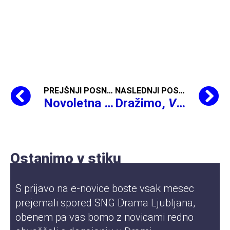
PREJŠNJI POSNETEK
NASLEDNJI POSNETEK
Novoletna voščilnica SNG Drama Ljubljana: Srečno 2022!
Dražimo,
Vse OK
Ostanimo v stiku
S prijavo na e-novice boste vsak mesec
prejemali spored SNG Drama Ljubljana,
obenem pa vas bomo z novicami redno