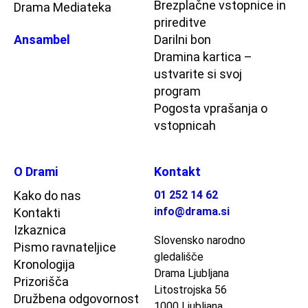
Brezplačne vstopnice in
Drama Mediateka
prireditve
Ansambel
Darilni bon
Dramina kartica –
ustvarite si svoj
program
Pogosta vprašanja o
vstopnicah
O Drami
Kontakt
Kako do nas
01 252 14 62
info@drama.si
Kontakti
Izkaznica
Slovensko narodno
Pismo ravnateljice
gledališče
Kronologija
Drama Ljubljana
Prizorišča
Litostrojska 56
Družbena odgovornost
1000 Ljubljana