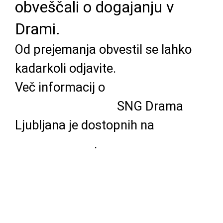
obveščali o dogajanju v
Drami.
Od prejemanja obvestil se lahko
kadarkoli odjavite.
Več informacij o
politiki varovanja
osebnih podatkov
SNG Drama
Ljubljana je dostopnih na
www.drama.si
.
VPIŠITE SVOJ E-NASLOV *