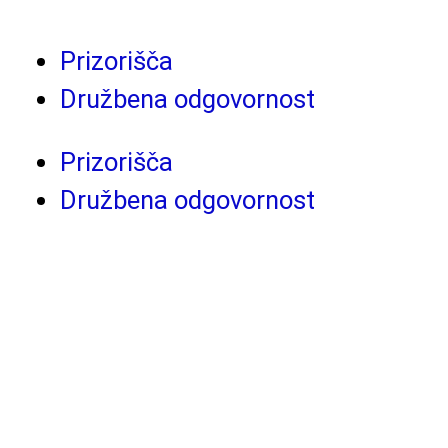
Prizorišča
Družbena odgovornost
Prizorišča
Družbena odgovornost
Evropski projekti
Drama v tujini
Evropska pot zgodovinskih
gledališč
Razpisi