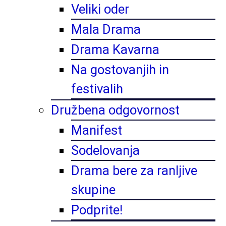
Veliki oder
Mala Drama
Drama Kavarna
Na gostovanjih in
festivalih
Družbena odgovornost
Manifest
Sodelovanja
Drama bere za ranljive
skupine
Podprite!