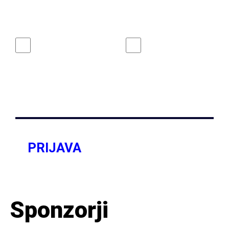
KAJ ŽELITE PREJEMATI? *
Mesečni spored
Novice SNG
SNG Drama
Drama
Ljubljana
Ljubljana
PRIJAVA
Zaščitno z
reCAPTCHA
pod
pogoji
.
Sponzorji