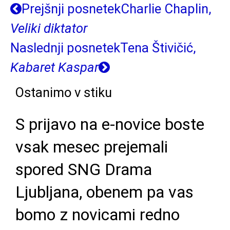
Prejšnji posnetek
Charlie Chaplin,
Veliki diktator
Naslednji posnetek
Tena Štivičić,
Kabaret Kaspar
Ostanimo v stiku
S prijavo na e-novice boste
vsak mesec prejemali
spored SNG Drama
Ljubljana, obenem pa vas
bomo z novicami redno