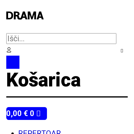
0,00
€
0
REPERTOAR