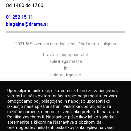
Od 14.00 do 17.00
01 252 15 11
blagajna@drama.si
2021 © Slovensko narodno gledališče Drama Ljubljana
Pravila in pogoji uporabe
spletnega mesta
in
spletne trgovine
Politika varovanja osebnih podatkov
Uporabljamo piškotke, s katerimi skrbimo za zanesljivost,
varnost in učinkovitost našega spletnega mesta ter vam
omogočamo bolj prilagojeno in najboljšo uporabniško
izkušnjo naše spletne strani. Piškotke uporabljamo za
Izjava o dostopnosti
različne namene, o čemer si več lahko preberete na strani
Politika zasebnosti
. Nastavitve piškotkov lahko kadarkoli
Prijava po zakonu o zaščiti prijaviteljev
spremenite s klikom na Nastavitve z obzirom, da
onemogočitev nekaterih piškotkov lahko vpliva na vašo