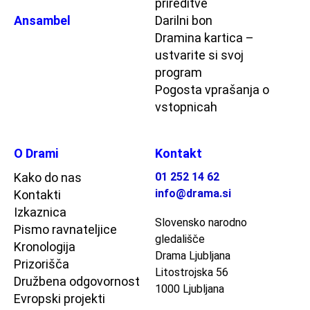
prireditve
Ansambel
Darilni bon
Dramina kartica –
ustvarite si svoj
program
Pogosta vprašanja o
vstopnicah
O Drami
Kontakt
Kako do nas
01 252 14 62
info@drama.si
Kontakti
Izkaznica
Slovensko narodno
Pismo ravnateljice
gledališče
Kronologija
Drama Ljubljana
Prizorišča
Litostrojska 56
Družbena odgovornost
1000 Ljubljana
Evropski projekti