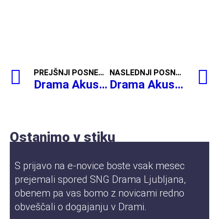
PREJŠNJI POSNETEK
NASLEDNJI POSNETEK
Drama Akustika, Koncert Brine ob 10. obletnici
Drama Akustika, Koncert skupine Bossa de Novo,
Ostanimo v stiku
S prijavo na e-novice boste vsak mesec
prejemali spored SNG Drama Ljubljana,
obenem pa vas bomo z novicami redno
obveščali o dogajanju v Drami.