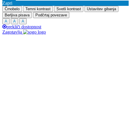
Zapri
Črnobelo
Temni kontrast
Svetli kontrast
Ustavitev gibanja
Berljiva pisava
Podčrtaj povezave
A
A
A
prekliči dostopnost
Zagotavlja