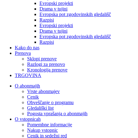
Evropski projekti
Drama v tujini
Evropska pot zgodovinskih gledališč
Razpisi
Evropski projekti
Drama v tujini
Evropska pot zgodovinskih gledališč
Razpisi
Kako do nas
Prenova
Sklopi prenove
Razlogi za prenovo
Kronologija prenove
TRGOVINA
O abonmajih
Vrste abonmajev
Cenik
Obveščanje o programu
Gledališki list
Pogosta vprašanja o abonmajih
O vstopnicah
Pomembne informacije
Nakup vstopnic
Cenik in sedežni red