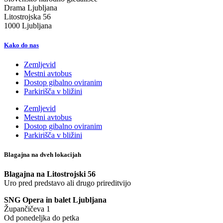
Drama Ljubljana
Litostrojska 56
1000 Ljubljana
Kako do nas
Zemljevid
Mestni avtobus
Dostop gibalno oviranim
Parkirišča v bližini
Zemljevid
Mestni avtobus
Dostop gibalno oviranim
Parkirišča v bližini
Blagajna na dveh lokacijah
Blagajna na Litostrojski 56
Uro pred predstavo ali drugo prireditvijo
SNG Opera in balet Ljubljana
Župančičeva 1
Od ponedeljka do petka