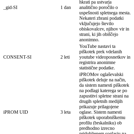
hkrati pa ustvarja
_gid-SI
1 dan
analitično poročilo o
uspešnosti spletnega mesta.
Nekateri zbrani podatki
vključujejo število
obiskovalcev, njihov vir in
strani, ki jih obiščejo
anonimno.
YouTube nastavi ta
piškotek prek vdelanih
CONSENT-SI
2 leti
youtube videoposnetkov in
registrira anonimne
statistične podatke.
iPROMov oglaševalski
piškotek deluje na
način,
da sistem namesti piškotek
na
podlagi
katerega se po
zapustitvi spletne strani na
drugih spletnih medijih
prikazuje prilagojene
iPROM UID
3 leta
oglase. Sistem namesti
piškotek
uporabniškemu
profilu (brskalniku) ob
predhodno izrecno
pridobljenem soglasju na