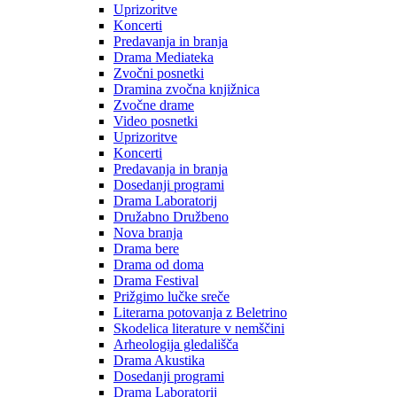
Uprizoritve
Koncerti
Predavanja in branja
Drama Mediateka
Zvočni posnetki
Dramina zvočna knjižnica
Zvočne drame
Video posnetki
Uprizoritve
Koncerti
Predavanja in branja
Dosedanji programi
Drama Laboratorij
Družabno Družbeno
Nova branja
Drama bere
Drama od doma
Drama Festival
Prižgimo lučke sreče
Literarna potovanja z Beletrino
Skodelica literature v nemščini
Arheologija gledališča
Drama Akustika
Dosedanji programi
Drama Laboratorij