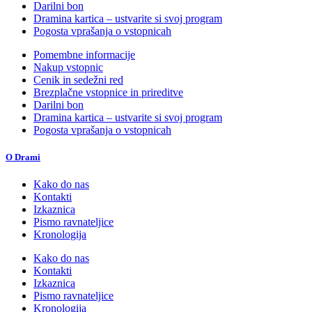
Darilni bon
Dramina kartica – ustvarite si svoj program
Pogosta vprašanja o vstopnicah
Pomembne informacije
Nakup vstopnic
Cenik in sedežni red
Brezplačne vstopnice in prireditve
Darilni bon
Dramina kartica – ustvarite si svoj program
Pogosta vprašanja o vstopnicah
O Drami
Kako do nas
Kontakti
Izkaznica
Pismo ravnateljice
Kronologija
Kako do nas
Kontakti
Izkaznica
Pismo ravnateljice
Kronologija