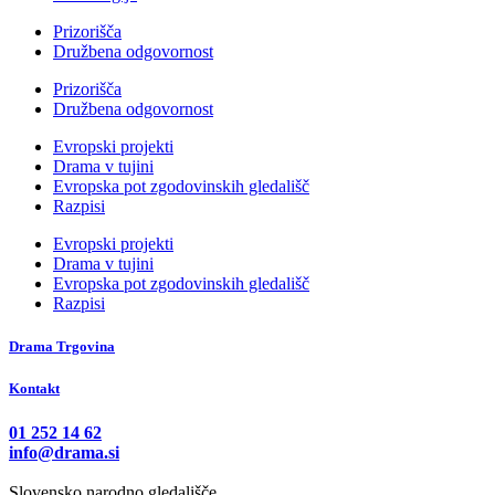
Prizorišča
Družbena odgovornost
Prizorišča
Družbena odgovornost
Evropski projekti
Drama v tujini
Evropska pot zgodovinskih gledališč
Razpisi
Evropski projekti
Drama v tujini
Evropska pot zgodovinskih gledališč
Razpisi
Drama Trgovina
Kontakt
01 252 14 62
info@drama.si
Slovensko narodno gledališče