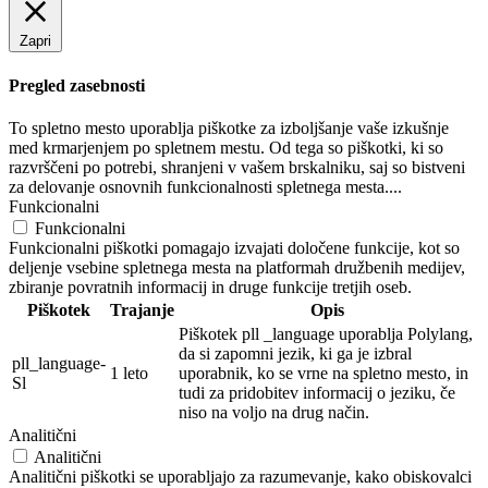
Zapri
Pregled zasebnosti
To spletno mesto uporablja piškotke za izboljšanje vaše izkušnje
med krmarjenjem po spletnem mestu. Od tega so piškotki, ki so
razvrščeni po potrebi, shranjeni v vašem brskalniku, saj so bistveni
za delovanje osnovnih funkcionalnosti spletnega mesta....
Funkcionalni
Funkcionalni
Funkcionalni piškotki pomagajo izvajati določene funkcije, kot so
deljenje vsebine spletnega mesta na platformah družbenih medijev,
zbiranje povratnih informacij in druge funkcije tretjih oseb.
Piškotek
Trajanje
Opis
Piškotek pll _language uporablja Polylang,
da si zapomni jezik, ki ga je izbral
pll_language-
1 leto
uporabnik, ko se vrne na spletno mesto, in
Sl
tudi za pridobitev informacij o jeziku, če
niso na voljo na drug način.
Analitični
Analitični
Analitični piškotki se uporabljajo za razumevanje, kako obiskovalci