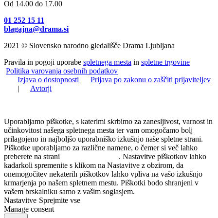
Od 14.00 do 17.00
01 252 15 11
blagajna@drama.si
2021 © Slovensko narodno gledališče Drama Ljubljana
Pravila in pogoji uporabe
spletnega mesta
in
spletne trgovine
Politika varovanja osebnih podatkov
Izjava o dostopnosti
Prijava po zakonu o zaščiti prijaviteljev
|
Avtorji
Uporabljamo piškotke, s katerimi skrbimo za zanesljivost, varnost in
učinkovitost našega spletnega mesta ter vam omogočamo bolj
prilagojeno in najboljšo uporabniško izkušnjo naše spletne strani.
Piškotke uporabljamo za različne namene, o čemer si več lahko
preberete na strani
Politika zasebnosti
. Nastavitve piškotkov lahko
kadarkoli spremenite s klikom na Nastavitve z obzirom, da
onemogočitev nekaterih piškotkov lahko vpliva na vašo izkušnjo
krmarjenja po našem spletnem mestu. Piškotki bodo shranjeni v
vašem brskalniku samo z vašim soglasjem.
Nastavitve
Sprejmite vse
Manage consent