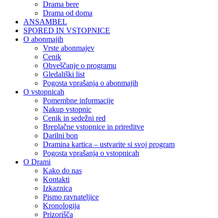
Drama bere
Drama od doma
ANSAMBEL
SPORED IN VSTOPNICE
O abonmajih
Vrste abonmajev
Cenik
Obveščanje o programu
Gledališki list
Pogosta vprašanja o abonmajih
O vstopnicah
Pomembne informacije
Nakup vstopnic
Cenik in sedežni red
Breplačne vstopnice in prireditve
Darilni bon
Dramina kartica – ustvarite si svoj program
Pogosta vprašanja o vstopnicah
O Drami
Kako do nas
Kontakti
Izkaznica
Pismo ravnateljice
Kronologija
Prizorišča