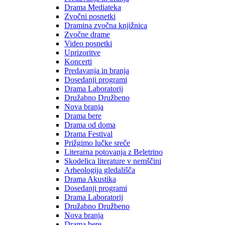
Drama Mediateka
Zvočni posnetki
Dramina zvočna knjižnica
Zvočne drame
Video posnetki
Uprizoritve
Koncerti
Predavanja in branja
Dosedanji programi
Drama Laboratorij
Družabno Družbeno
Nova branja
Drama bere
Drama od doma
Drama Festival
Prižgimo lučke sreče
Literarna potovanja z Beletrino
Skodelica literature v nemščini
Arheologija gledališča
Drama Akustika
Dosedanji programi
Drama Laboratorij
Družabno Družbeno
Nova branja
Drama bere