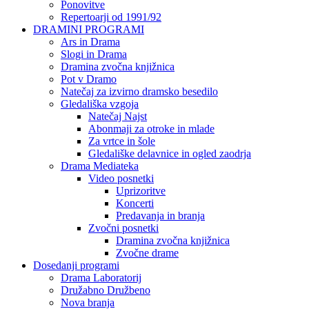
Ponovitve
Repertoarji od 1991/92
DRAMINI PROGRAMI
Ars in Drama
Slogi in Drama
Dramina zvočna knjižnica
Pot v Dramo
Natečaj za izvirno dramsko besedilo
Gledališka vzgoja
Natečaj Najst
Abonmaji za otroke in mlade
Za vrtce in šole
Gledališke delavnice in ogled zaodrja
Drama Mediateka
Video posnetki
Uprizoritve
Koncerti
Predavanja in branja
Zvočni posnetki
Dramina zvočna knjižnica
Zvočne drame
Dosedanji programi
Drama Laboratorij
Družabno Družbeno
Nova branja