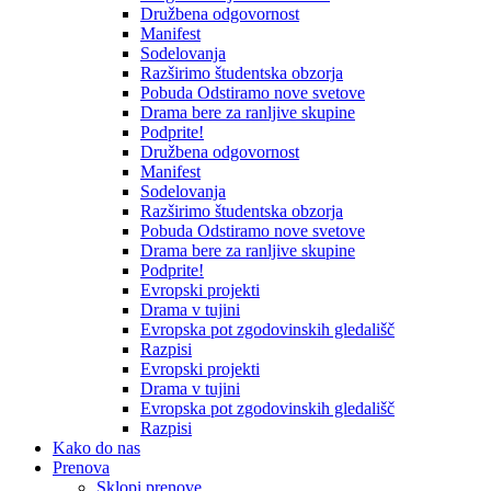
Družbena odgovornost
Manifest
Sodelovanja
Razširimo študentska obzorja
Pobuda Odstiramo nove svetove
Drama bere za ranljive skupine
Podprite!
Družbena odgovornost
Manifest
Sodelovanja
Razširimo študentska obzorja
Pobuda Odstiramo nove svetove
Drama bere za ranljive skupine
Podprite!
Evropski projekti
Drama v tujini
Evropska pot zgodovinskih gledališč
Razpisi
Evropski projekti
Drama v tujini
Evropska pot zgodovinskih gledališč
Razpisi
Kako do nas
Prenova
Sklopi prenove