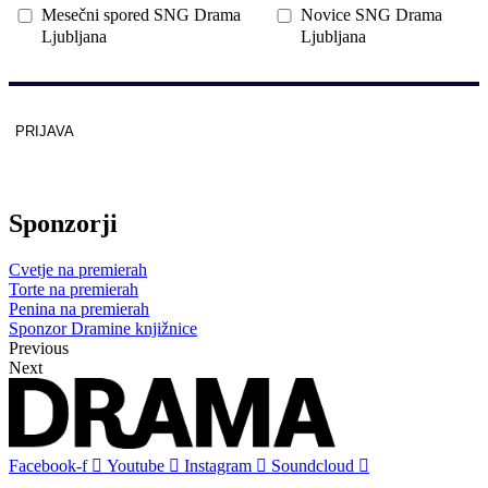
Mesečni spored SNG Drama
Novice SNG Drama
Ljubljana
Ljubljana
PRIJAVA
Zaščitno z
reCAPTCHA
pod
pogoji
.
Sponzorji
Cvetje na premierah
Torte na premierah
Penina na premierah
Sponzor Dramine knjižnice
Previous
Next
Facebook-f
Youtube
Instagram
Soundcloud