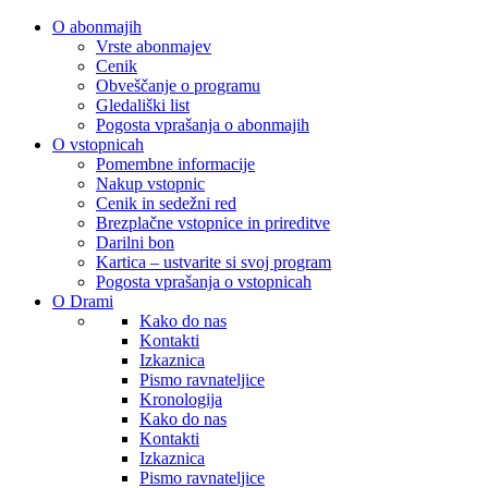
O abonmajih
Vrste abonmajev
Cenik
Obveščanje o programu
Gledališki list
Pogosta vprašanja o abonmajih
O vstopnicah
Pomembne informacije
Nakup vstopnic
Cenik in sedežni red
Brezplačne vstopnice in prireditve
Darilni bon
Kartica – ustvarite si svoj program
Pogosta vprašanja o vstopnicah
O Drami
Kako do nas
Kontakti
Izkaznica
Pismo ravnateljice
Kronologija
Kako do nas
Kontakti
Izkaznica
Pismo ravnateljice