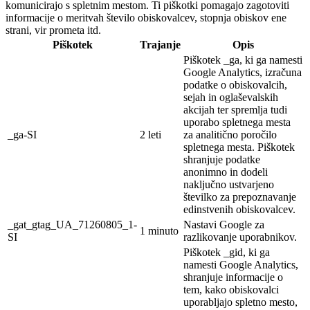
komunicirajo s spletnim mestom. Ti piškotki pomagajo zagotoviti
informacije o meritvah število obiskovalcev, stopnja obiskov ene
strani, vir prometa itd.
Piškotek
Trajanje
Opis
Piškotek _ga, ki ga namesti
Google Analytics, izračuna
podatke o obiskovalcih,
sejah in oglaševalskih
akcijah ter spremlja tudi
uporabo spletnega mesta
_ga-SI
2 leti
za analitično poročilo
spletnega mesta. Piškotek
shranjuje podatke
anonimno in dodeli
naključno ustvarjeno
številko za prepoznavanje
edinstvenih obiskovalcev.
_gat_gtag_UA_71260805_1-
Nastavi Google za
1 minuto
SI
razlikovanje uporabnikov.
Piškotek _gid, ki ga
namesti Google Analytics,
shranjuje informacije o
tem, kako obiskovalci
uporabljajo spletno mesto,