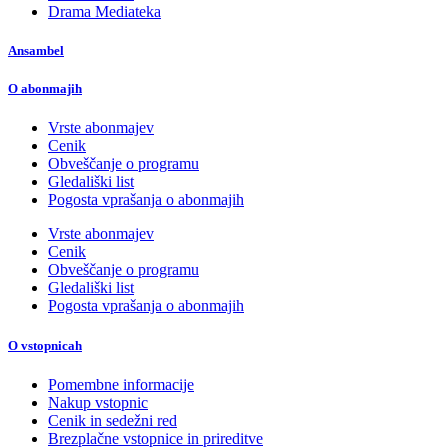
Drama Mediateka
Ansambel
O abonmajih
Vrste abonmajev
Cenik
Obveščanje o programu
Gledališki list
Pogosta vprašanja o abonmajih
Vrste abonmajev
Cenik
Obveščanje o programu
Gledališki list
Pogosta vprašanja o abonmajih
O vstopnicah
Pomembne informacije
Nakup vstopnic
Cenik in sedežni red
Brezplačne vstopnice in prireditve