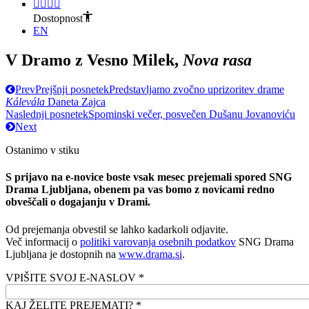
Dostopnost
EN
V Dramo z Vesno Milek,
Nova rasa
Prev
Prejšnji posnetek
Predstavljamo zvočno uprizoritev drame
Kálevála
Daneta Zajca
Naslednji posnetek
Spominski večer, posvečen Dušanu Jovanoviću
Next
Ostanimo v stiku
S prijavo na e-novice boste vsak mesec prejemali spored SNG
Drama Ljubljana, obenem pa vas bomo z novicami redno
obveščali o dogajanju v Drami.
Od prejemanja obvestil se lahko kadarkoli odjavite.
Več informacij o
politiki varovanja osebnih podatkov
SNG Drama
Ljubljana je dostopnih na
www.drama.si
.
VPIŠITE SVOJ E-NASLOV *
KAJ ŽELITE PREJEMATI? *