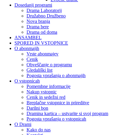
Dosedanji programi
Drama Laboratorij
Družabno Družbeno
Nova branja
Drama bere
Drama od doma
ANSAMBEL
SPORED IN VSTOPNICE
O abonmajih
Vrste abonmajev
Cenik
Obveščanje o programu
Gledališki list
Pogosta vprašanja o abonmajih
O vstopnicah
Pomembne informacije
Nakup vstopnic
Cenik in sedežni red
Breplačne vstopnice in prireditve
Darilni bon
Dramina kartica – ustvarite si svoj program
Pogosta vprašanja o vstopnicah
O Drami
Kako do nas