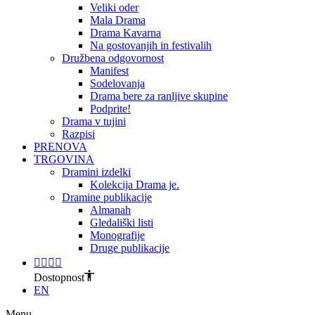
Veliki oder
Mala Drama
Drama Kavarna
Na gostovanjih in festivalih
Družbena odgovornost
Manifest
Sodelovanja
Drama bere za ranljive skupine
Podprite!
Drama v tujini
Razpisi
PRENOVA
TRGOVINA
Dramini izdelki
Kolekcija Drama je.
Dramine publikacije
Almanah
Gledališki listi
Monografije
Druge publikacije
Dostopnost
EN
Menu