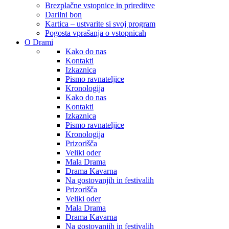
Brezplačne vstopnice in prireditve
Darilni bon
Kartica – ustvarite si svoj program
Pogosta vprašanja o vstopnicah
O Drami
Kako do nas
Kontakti
Izkaznica
Pismo ravnateljice
Kronologija
Kako do nas
Kontakti
Izkaznica
Pismo ravnateljice
Kronologija
Prizorišča
Veliki oder
Mala Drama
Drama Kavarna
Na gostovanjih in festivalih
Prizorišča
Veliki oder
Mala Drama
Drama Kavarna
Na gostovanjih in festivalih