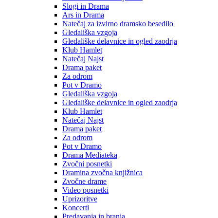
Slogi in Drama
Ars in Drama
Natečaj za izvirno dramsko besedilo
Gledališka vzgoja
Gledališke delavnice in ogled zaodrja
Klub Hamlet
Natečaj Najst
Drama paket
Za odrom
Pot v Dramo
Gledališka vzgoja
Gledališke delavnice in ogled zaodrja
Klub Hamlet
Natečaj Najst
Drama paket
Za odrom
Pot v Dramo
Drama Mediateka
Zvočni posnetki
Dramina zvočna knjižnica
Zvočne drame
Video posnetki
Uprizoritve
Koncerti
Predavanja in branja