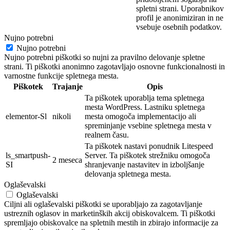
spletni strani. Uporabnikov
profil je
anonimi
ziran in ne
vsebuje osebnih
podatkov.
Nujno potrebni
Nujno potrebni
Nujno potrebni piškotki so nujni za pravilno delovanje spletne
strani. Ti piškotki anonimno zagotavljajo osnovne funkcionalnosti in
varnostne funkcije spletnega mesta.
Piškotek
Trajanje
Opis
Ta piškotek uporablja tema spletnega
mesta WordPress. Lastniku spletnega
elementor-Sl
nikoli
mesta omogoča implementacijo ali
spreminjanje vsebine spletnega mesta v
realnem času.
Ta piškotek nastavi ponudnik Litespeed
ls_smartpush-
Server. Ta piškotek strežniku omogoča
2 meseca
SI
shranjevanje nastavitev in izboljšanje
delovanja spletnega mesta.
Oglaševalski
Oglaševalski
Ciljni ali oglaševalski piškotki se uporabljajo za zagotavljanje
ustreznih oglasov in marketinških akcij obiskovalcem. Ti piškotki
spremljajo obiskovalce na spletnih mestih in zbirajo informacije za