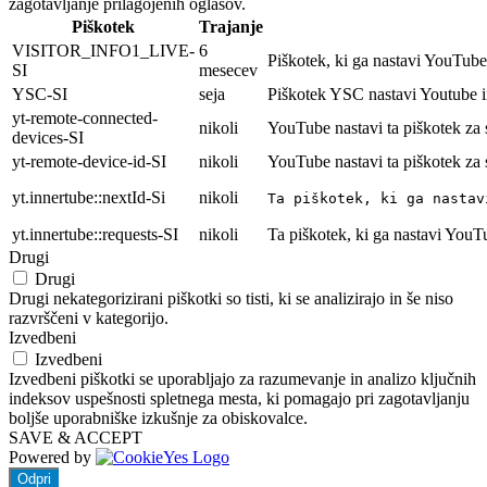
zagotavljanje prilagojenih oglasov.
Piškotek
Trajanje
VISITOR_INFO1_LIVE-
6
Piškotek, ki ga nastavi YouTube 
SI
mesecev
YSC-SI
seja
Piškotek YSC nastavi Youtube i
yt-remote-connected-
nikoli
YouTube nastavi ta piškotek za
devices-SI
yt-remote-device-id-SI
nikoli
YouTube nastavi ta piškotek za
yt.innertube::nextId-Si
nikoli
Ta piškotek, ki ga nastav
yt.innertube::requests-SI
nikoli
Ta piškotek, ki ga nastavi YouT
Drugi
Drugi
Drugi nekategorizirani piškotki so tisti, ki se analizirajo in še niso
razvrščeni v kategorijo.
Izvedbeni
Izvedbeni
Izvedbeni piškotki se uporabljajo za razumevanje in analizo ključnih
indeksov uspešnosti spletnega mesta, ki pomagajo pri zagotavljanju
boljše uporabniške izkušnje za obiskovalce.
SAVE & ACCEPT
Powered by
Odpri