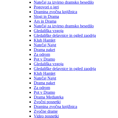
Natečaj za izvirno dramsko besedilo
Pogovori o igri
Dramina zvočna knjižnica
Slogi in Drama
Ars in Drama
Natečaj za izvirno dramsko besedilo
Gledališka vzgoja
Gledališke delavnice in ogled zaodrja
Klub Hamlet
Natečaj Najst
Drama paket
Za odrom
Pot v Dramo
Gledališka vzgoja
Gledališke delavnice in ogled zaodrja
Klub Hamlet
Natečaj Najst
Drama paket
Za odrom
Pot v Dramo
Drama Mediateka
Zvočni posnetki
Dramina zvočna knjižnica
Zvočne drame
Video posnetki