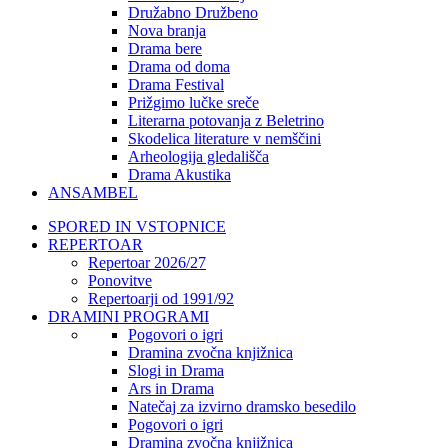
Družabno Družbeno
Nova branja
Drama bere
Drama od doma
Drama Festival
Prižgimo lučke sreče
Literarna potovanja z Beletrino
Skodelica literature v nemščini
Arheologija gledališča
Drama Akustika
ANSAMBEL
SPORED IN VSTOPNICE
REPERTOAR
Repertoar 2026/27
Ponovitve
Repertoarji od 1991/92
DRAMINI PROGRAMI
Pogovori o igri
Dramina zvočna knjižnica
Slogi in Drama
Ars in Drama
Natečaj za izvirno dramsko besedilo
Pogovori o igri
Dramina zvočna knjižnica