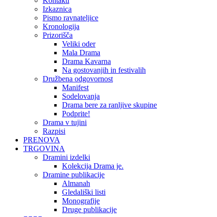
Kontakti
Izkaznica
Pismo ravnateljice
Kronologija
Prizorišča
Veliki oder
Mala Drama
Drama Kavarna
Na gostovanjih in festivalih
Družbena odgovornost
Manifest
Sodelovanja
Drama bere za ranljive skupine
Podprite!
Drama v tujini
Razpisi
PRENOVA
TRGOVINA
Dramini izdelki
Kolekcija Drama je.
Dramine publikacije
Almanah
Gledališki listi
Monografije
Druge publikacije