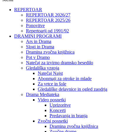
REPERTOAR
REPERTOAR 2026/27
REPERTOAR 2025/26
Ponovitve
Repertoarji od 1991/92
DRAMINI PROGRAMI
Ars in Drama
Slogi in Drama
Dramina zvočna knjižnica
Pot v Dramo
Natečaj za izvirno dramsko besedilo
Gledališka vzgoja
Natečaj Najst
Abonmaji za otroke in mlade
Za vrtce in šole
Gledališke delavnice in ogled zaodrja
Drama Mediateka
Video posnetki
Uprizoritve
Koncerti
Predavanja in branja
Zvočni posnetki
Dramina zvočna knjižnica
Zvočne drame