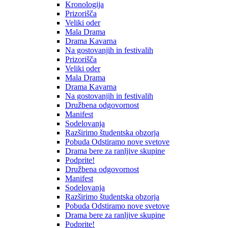
Kronologija
Prizorišča
Veliki oder
Mala Drama
Drama Kavarna
Na gostovanjih in festivalih
Prizorišča
Veliki oder
Mala Drama
Drama Kavarna
Na gostovanjih in festivalih
Družbena odgovornost
Manifest
Sodelovanja
Razširimo študentska obzorja
Pobuda Odstiramo nove svetove
Drama bere za ranljive skupine
Podprite!
Družbena odgovornost
Manifest
Sodelovanja
Razširimo študentska obzorja
Pobuda Odstiramo nove svetove
Drama bere za ranljive skupine
Podprite!