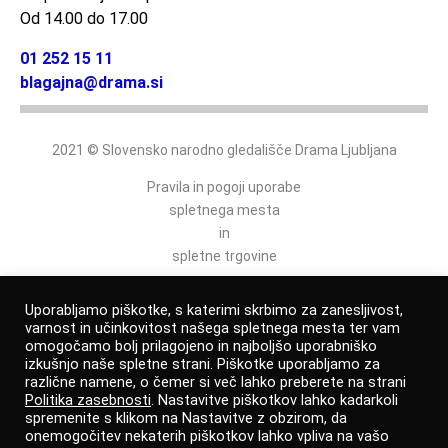
Od 14.00 do 17.00
01 252 15 11
blagajna@drama.si
2021 © Slovensko narodno gledališče Drama Ljubljana
Pravila in pogoji uporabe
spletnega mesta
in
spletne trgovine
Politika varovanja osebnih podatkov
Uporabljamo piškotke, s katerimi skrbimo za zanesljivost,
varnost in učinkovitost našega spletnega mesta ter vam
omogočamo bolj prilagojeno in najboljšo uporabniško
izkušnjo naše spletne strani. Piškotke uporabljamo za
Izjava o dostopnosti
različne namene, o čemer si več lahko preberete na strani
Politika zasebnosti
. Nastavitve piškotkov lahko kadarkoli
Prijava po zakonu o zaščiti prijaviteljev
spremenite s klikom na Nastavitve z obzirom, da
onemogočitev nekaterih piškotkov lahko vpliva na vašo