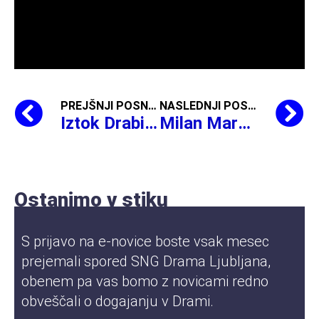
PREJŠNJI POSNETEK
NASLEDNJI POSNETEK
Iztok Drabik Jug o uprizoritvi
Milan Marković Matthis o uprizoritvi
Ali:
Ostanimo v stiku
S prijavo na e-novice boste vsak mesec
prejemali spored SNG Drama Ljubljana,
obenem pa vas bomo z novicami redno
obveščali o dogajanju v Drami.