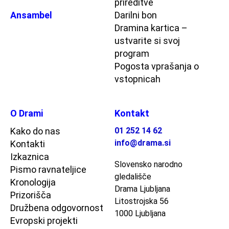
prireditve
Ansambel
Darilni bon
Dramina kartica –
ustvarite si svoj
program
Pogosta vprašanja o
vstopnicah
O Drami
Kontakt
Kako do nas
01 252 14 62
info@drama.si
Kontakti
Izkaznica
Slovensko narodno
Pismo ravnateljice
gledališče
Kronologija
Drama Ljubljana
Prizorišča
Litostrojska 56
Družbena odgovornost
1000 Ljubljana
Evropski projekti