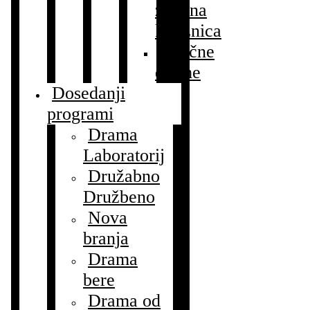
zvočna
knjižnica
Zvočne
drame
Dosedanji
programi
Drama
Laboratorij
Družabno
Družbeno
Nova
branja
Drama
bere
Drama od