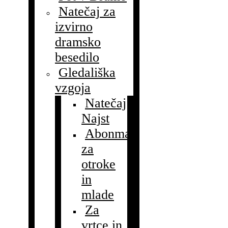
Natečaj za
izvirno
dramsko
besedilo
Gledališka
vzgoja
Natečaj
Najst
Abonmaji
za
otroke
in
mlade
Za
vrtce in