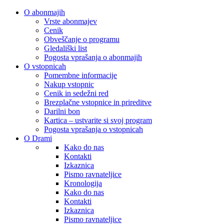
O abonmajih
Vrste abonmajev
Cenik
Obveščanje o programu
Gledališki list
Pogosta vprašanja o abonmajih
O vstopnicah
Pomembne informacije
Nakup vstopnic
Cenik in sedežni red
Brezplačne vstopnice in prireditve
Darilni bon
Kartica – ustvarite si svoj program
Pogosta vprašanja o vstopnicah
O Drami
Kako do nas
Kontakti
Izkaznica
Pismo ravnateljice
Kronologija
Kako do nas
Kontakti
Izkaznica
Pismo ravnateljice