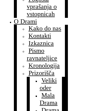
vprašanja o
vstopnicah
O Drami
Kako do nas
Kontakti
Izkaznica
Pismo
ravnateljice
Kronologija
Prizorišča
Veliki
oder
Mala
Drama
Drama