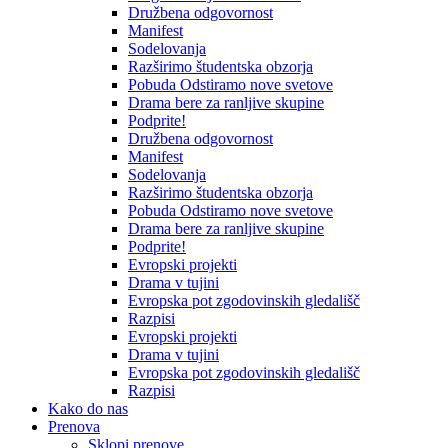
Družbena odgovornost
Manifest
Sodelovanja
Razširimo študentska obzorja
Pobuda Odstiramo nove svetove
Drama bere za ranljive skupine
Podprite!
Družbena odgovornost
Manifest
Sodelovanja
Razširimo študentska obzorja
Pobuda Odstiramo nove svetove
Drama bere za ranljive skupine
Podprite!
Evropski projekti
Drama v tujini
Evropska pot zgodovinskih gledališč
Razpisi
Evropski projekti
Drama v tujini
Evropska pot zgodovinskih gledališč
Razpisi
Kako do nas
Prenova
Sklopi prenove