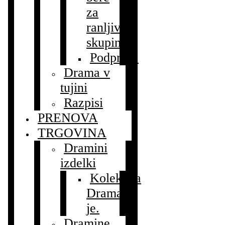
za
ranljive
skupine
Podprite!
Drama v
tujini
Razpisi
PRENOVA
TRGOVINA
Dramini
izdelki
Kolekcija
Drama
je.
Dramine