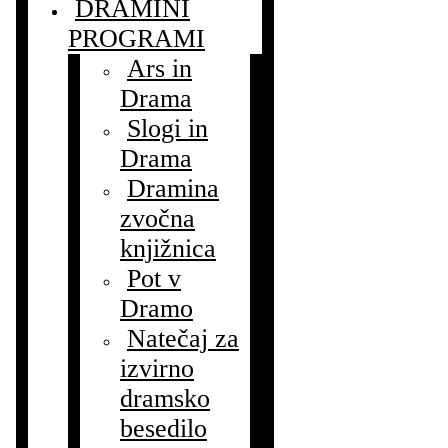
DRAMINI
PROGRAMI
Ars in
Drama
Slogi in
Drama
Dramina
zvočna
knjižnica
Pot v
Dramo
Natečaj za
izvirno
dramsko
besedilo