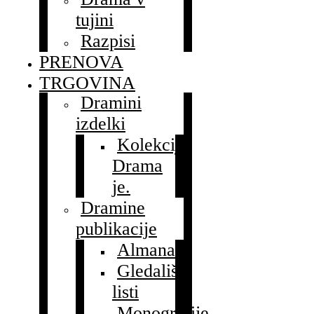
tujini
Razpisi
PRENOVA
TRGOVINA
Dramini
izdelki
Kolekcija
Drama
je.
Dramine
publikacije
Almanah
Gledališki
listi
Monografije