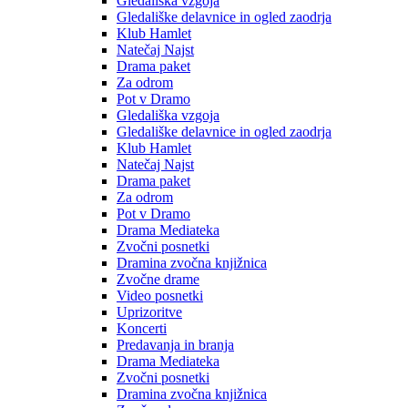
Gledališka vzgoja
Gledališke delavnice in ogled zaodrja
Klub Hamlet
Natečaj Najst
Drama paket
Za odrom
Pot v Dramo
Gledališka vzgoja
Gledališke delavnice in ogled zaodrja
Klub Hamlet
Natečaj Najst
Drama paket
Za odrom
Pot v Dramo
Drama Mediateka
Zvočni posnetki
Dramina zvočna knjižnica
Zvočne drame
Video posnetki
Uprizoritve
Koncerti
Predavanja in branja
Drama Mediateka
Zvočni posnetki
Dramina zvočna knjižnica