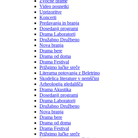
Zvočne drame
Video posnetki
Uprizoritve
Koncerti
Predavanja in branja
Dosedanji programi
Drama Laboratorij
Družabno Družbeno
Nova branja
Drama bere
Drama od doma
Drama Festival
Prižgimo lučke sreče
Literarna potovanja z Beletrino
Skodelica literature v nemščini
Arheologija gledališča
Drama Akustika
Dosedanji programi
Drama Laboratorij
Družabno Družbeno
Nova branja
Drama bere
Drama od doma
Drama Festival
Prižgimo lučke sreče