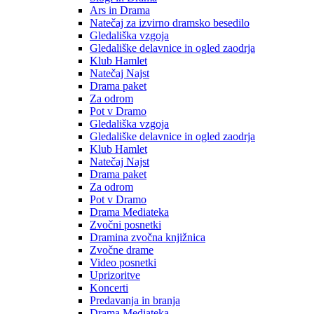
Ars in Drama
Natečaj za izvirno dramsko besedilo
Gledališka vzgoja
Gledališke delavnice in ogled zaodrja
Klub Hamlet
Natečaj Najst
Drama paket
Za odrom
Pot v Dramo
Gledališka vzgoja
Gledališke delavnice in ogled zaodrja
Klub Hamlet
Natečaj Najst
Drama paket
Za odrom
Pot v Dramo
Drama Mediateka
Zvočni posnetki
Dramina zvočna knjižnica
Zvočne drame
Video posnetki
Uprizoritve
Koncerti
Predavanja in branja
Drama Mediateka