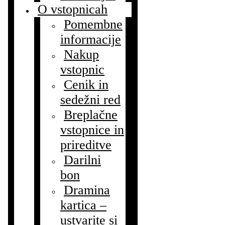
O vstopnicah
Pomembne
informacije
Nakup
vstopnic
Cenik in
sedežni red
Breplačne
vstopnice in
prireditve
Darilni
bon
Dramina
kartica –
ustvarite si