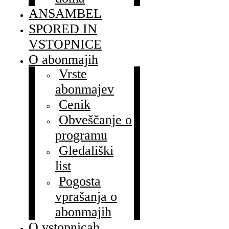
ANSAMBEL
SPORED IN
VSTOPNICE
O abonmajih
Vrste
abonmajev
Cenik
Obveščanje o
programu
Gledališki
list
Pogosta
vprašanja o
abonmajih
O vstopnicah