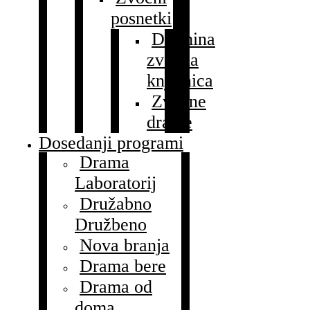
posnetki
Dramina
zvočna
knjižnica
Zvočne
drame
Dosedanji programi
Drama
Laboratorij
Družabno
Družbeno
Nova branja
Drama bere
Drama od
doma