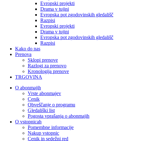
Evropski projekti
Drama v tujini
Evropska pot zgodovinskih gledališč
Razpisi
Evropski projekti
Drama v tujini
Evropska pot zgodovinskih gledališč
Razpisi
Kako do nas
Prenova
Sklopi prenove
Razlogi za prenovo
Kronologija prenove
TRGOVINA
O abonmajih
Vrste abonmajev
Cenik
Obveščanje o programu
Gledališki list
Pogosta vprašanja o abonmajih
O vstopnicah
Pomembne informacije
Nakup vstopnic
Cenik in sedežni red