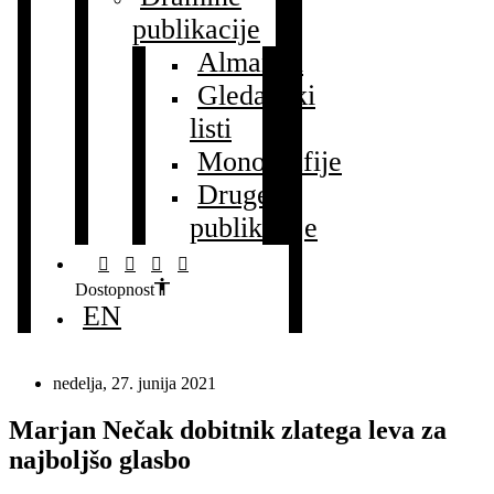
publikacije
Almanah
Gledališki
listi
Monografije
Druge
publikacije
Dostopnost
EN
nedelja, 27. junija 2021
Marjan Nečak dobitnik zlatega leva za
najboljšo glasbo