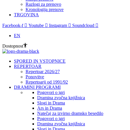
Razlogi za prenovo
Kronologija prenove
TRGOVINA
Facebook-f
Youtube
Instagram
Soundcloud
EN
Dostopnost
SPORED IN VSTOPNICE
REPERTOAR
Repertoar 2026/27
Ponovitve
Repertoarji od 1991/92
DRAMINI PROGRAMI
Pogovori o igri
Dramina zvočna knjižnica
Slogi in Drama
Ars in Drama
Natečaj za izvirno dramsko besedilo
Pogovori o igri
Dramina zvočna knjižnica
Slogi in Drama