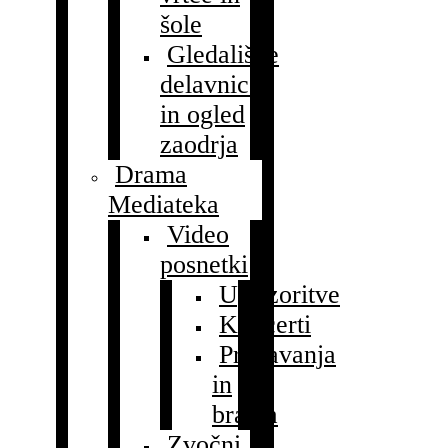
šole
Gledališke
delavnice
in ogled
zaodrja
Drama
Mediateka
Video
posnetki
Uprizoritve
Koncerti
Predavanja
in
branja
Zvočni