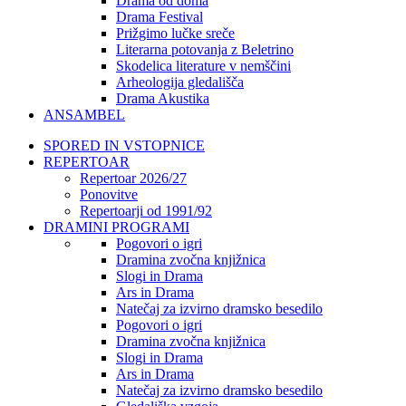
Drama od doma
Drama Festival
Prižgimo lučke sreče
Literarna potovanja z Beletrino
Skodelica literature v nemščini
Arheologija gledališča
Drama Akustika
ANSAMBEL
SPORED IN VSTOPNICE
REPERTOAR
Repertoar 2026/27
Ponovitve
Repertoarji od 1991/92
DRAMINI PROGRAMI
Pogovori o igri
Dramina zvočna knjižnica
Slogi in Drama
Ars in Drama
Natečaj za izvirno dramsko besedilo
Pogovori o igri
Dramina zvočna knjižnica
Slogi in Drama
Ars in Drama
Natečaj za izvirno dramsko besedilo