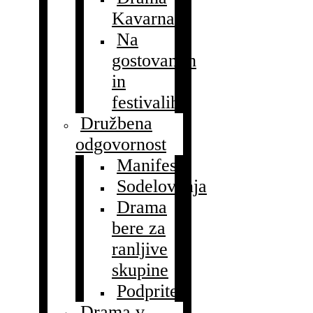
Kavarna
Na
gostovanjih
in
festivalih
Družbena
odgovornost
Manifest
Sodelovanja
Drama
bere za
ranljive
skupine
Podprite!
Drama v