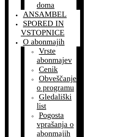
doma
ANSAMBEL
SPORED IN
VSTOPNICE
O abonmajih
Vrste
abonmajev
Cenik
Obveščanje
o programu
Gledališki
list
Pogosta
vprašanja o
abonmajih