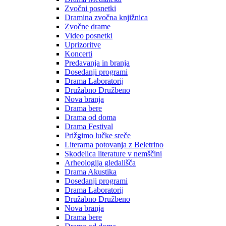
Zvočni posnetki
Dramina zvočna knjižnica
Zvočne drame
Video posnetki
Uprizoritve
Koncerti
Predavanja in branja
Dosedanji programi
Drama Laboratorij
Družabno Družbeno
Nova branja
Drama bere
Drama od doma
Drama Festival
Prižgimo lučke sreče
Literarna potovanja z Beletrino
Skodelica literature v nemščini
Arheologija gledališča
Drama Akustika
Dosedanji programi
Drama Laboratorij
Družabno Družbeno
Nova branja
Drama bere