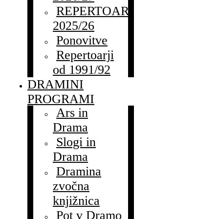
REPERTOAR
2025/26
Ponovitve
Repertoarji
od 1991/92
DRAMINI
PROGRAMI
Ars in
Drama
Slogi in
Drama
Dramina
zvočna
knjižnica
Pot v Dramo