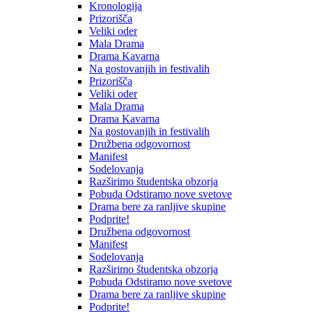
Kronologija
Prizorišča
Veliki oder
Mala Drama
Drama Kavarna
Na gostovanjih in festivalih
Prizorišča
Veliki oder
Mala Drama
Drama Kavarna
Na gostovanjih in festivalih
Družbena odgovornost
Manifest
Sodelovanja
Razširimo študentska obzorja
Pobuda Odstiramo nove svetove
Drama bere za ranljive skupine
Podprite!
Družbena odgovornost
Manifest
Sodelovanja
Razširimo študentska obzorja
Pobuda Odstiramo nove svetove
Drama bere za ranljive skupine
Podprite!