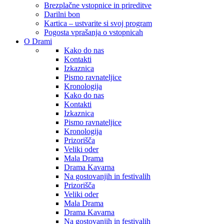
Brezplačne vstopnice in prireditve
Darilni bon
Kartica – ustvarite si svoj program
Pogosta vprašanja o vstopnicah
O Drami
Kako do nas
Kontakti
Izkaznica
Pismo ravnateljice
Kronologija
Kako do nas
Kontakti
Izkaznica
Pismo ravnateljice
Kronologija
Prizorišča
Veliki oder
Mala Drama
Drama Kavarna
Na gostovanjih in festivalih
Prizorišča
Veliki oder
Mala Drama
Drama Kavarna
Na gostovanjih in festivalih