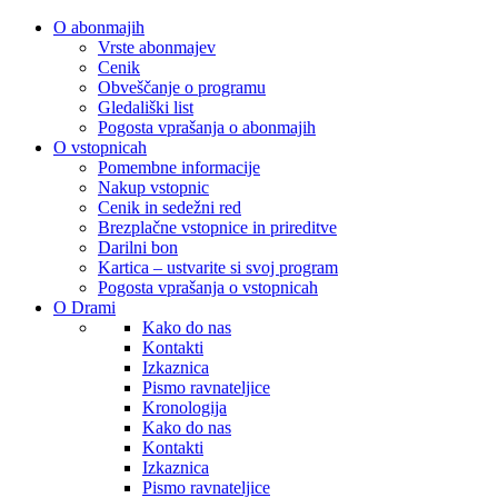
O abonmajih
Vrste abonmajev
Cenik
Obveščanje o programu
Gledališki list
Pogosta vprašanja o abonmajih
O vstopnicah
Pomembne informacije
Nakup vstopnic
Cenik in sedežni red
Brezplačne vstopnice in prireditve
Darilni bon
Kartica – ustvarite si svoj program
Pogosta vprašanja o vstopnicah
O Drami
Kako do nas
Kontakti
Izkaznica
Pismo ravnateljice
Kronologija
Kako do nas
Kontakti
Izkaznica
Pismo ravnateljice