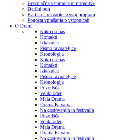
Brezplačne vstopnice in prireditve
Darilni bon
Kartica – ustvarite si svoj program
Pogosta vprašanja o vstopnicah
O Drami
Kako do nas
Kontakti
Izkaznica
Pismo ravnateljice
Kronologija
Kako do nas
Kontakti
Izkaznica
Pismo ravnateljice
Kronologija
Prizorišča
Veliki oder
Mala Drama
Drama Kavarna
Na gostovanjih in festivalih
Prizorišča
Veliki oder
Mala Drama
Drama Kavarna
Na gostovanjih in festivalih