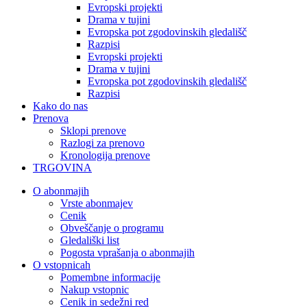
Evropski projekti
Drama v tujini
Evropska pot zgodovinskih gledališč
Razpisi
Evropski projekti
Drama v tujini
Evropska pot zgodovinskih gledališč
Razpisi
Kako do nas
Prenova
Sklopi prenove
Razlogi za prenovo
Kronologija prenove
TRGOVINA
O abonmajih
Vrste abonmajev
Cenik
Obveščanje o programu
Gledališki list
Pogosta vprašanja o abonmajih
O vstopnicah
Pomembne informacije
Nakup vstopnic
Cenik in sedežni red