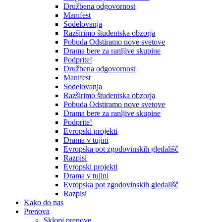
Družbena odgovornost
Manifest
Sodelovanja
Razširimo študentska obzorja
Pobuda Odstiramo nove svetove
Drama bere za ranljive skupine
Podprite!
Družbena odgovornost
Manifest
Sodelovanja
Razširimo študentska obzorja
Pobuda Odstiramo nove svetove
Drama bere za ranljive skupine
Podprite!
Evropski projekti
Drama v tujini
Evropska pot zgodovinskih gledališč
Razpisi
Evropski projekti
Drama v tujini
Evropska pot zgodovinskih gledališč
Razpisi
Kako do nas
Prenova
Sklopi prenove