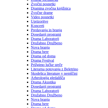
Zvočni posnetki
Dramina zvočna knjižnica
Zvočne drame
Video posnetki
Uprizoritve
Koncerti
Predavanja in branja
Dosedanji programi
Drama Laboratorij
Družabno Družbeno
Nova branja
Drama bere
Drama od doma
Drama Festival
Prižgimo lučke sreče
Literarna potovanja z Beletrino
Skodelica literature v nemščini
Arheologija gledališča
Drama Akustika
Dosedanji programi
Drama Laboratorij
Družabno Družbeno
Nova branja
Drama bere