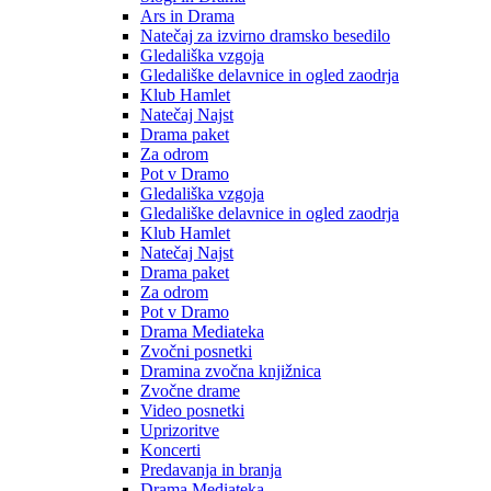
Ars in Drama
Natečaj za izvirno dramsko besedilo
Gledališka vzgoja
Gledališke delavnice in ogled zaodrja
Klub Hamlet
Natečaj Najst
Drama paket
Za odrom
Pot v Dramo
Gledališka vzgoja
Gledališke delavnice in ogled zaodrja
Klub Hamlet
Natečaj Najst
Drama paket
Za odrom
Pot v Dramo
Drama Mediateka
Zvočni posnetki
Dramina zvočna knjižnica
Zvočne drame
Video posnetki
Uprizoritve
Koncerti
Predavanja in branja
Drama Mediateka