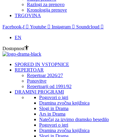
Razlogi za prenovo
Kronologija prenove
TRGOVINA
Facebook-f
Youtube
Instagram
Soundcloud
EN
Dostopnost
SPORED IN VSTOPNICE
REPERTOAR
Repertoar 2026/27
Ponovitve
Repertoarji od 1991/92
DRAMINI PROGRAMI
Pogovori o igri
Dramina zvočna knjižnica
Slogi in Drama
Ars in Drama
Natečaj za izvirno dramsko besedilo
Pogovori o igri
Dramina zvočna knjižnica
Slogi in Drama