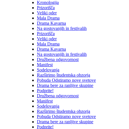
Kronologija
Prizorišča
Veliki oder
Mala Drama
Drama Kavarna
Na gostovanjih in festivalih
Prizorišča
Veliki oder
Mala Drama
Drama Kavarna
Na gostovanjih in festivalih
Družbena odgovornost
Manifest
Sodelovanja
Razširimo študentska obzorja
Pobuda Odstiramo nove svetove
Drama bere za ranljive skupine
Podprite!
Družbena odgovornost
Manifest
Sodelovanja
Razširimo študentska obzorja
Pobuda Odstiramo nove svetove
Drama bere za ranljive skupine
Podprite!