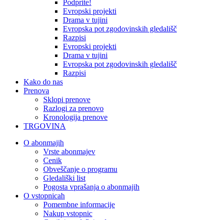
Podprite!
Evropski projekti
Drama v tujini
Evropska pot zgodovinskih gledališč
Razpisi
Evropski projekti
Drama v tujini
Evropska pot zgodovinskih gledališč
Razpisi
Kako do nas
Prenova
Sklopi prenove
Razlogi za prenovo
Kronologija prenove
TRGOVINA
O abonmajih
Vrste abonmajev
Cenik
Obveščanje o programu
Gledališki list
Pogosta vprašanja o abonmajih
O vstopnicah
Pomembne informacije
Nakup vstopnic