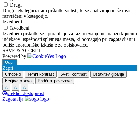
Drugi
Drugi nekategorizirani piškotki so tisti, ki se analizirajo in še niso
razvrščeni v kategorijo.
Izvedbeni
Izvedbeni
Izvedbeni piškotki se uporabljajo za razumevanje in analizo ključnih
indeksov uspešnosti spletnega mesta, ki pomagajo pri zagotavljanju
boljše uporabniške izkušnje za obiskovalce.
SAVE & ACCEPT
Powered by
Odpri
Zapri
Črnobelo
Temni kontrast
Svetli kontrast
Ustavitev gibanja
Berljiva pisava
Podčrtaj povezave
A
A
A
prekliči dostopnost
Zagotavlja