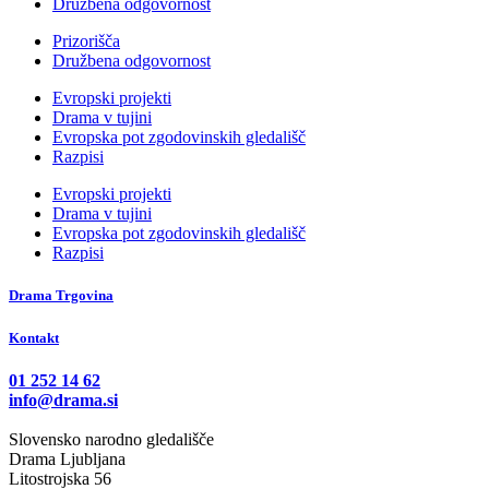
Družbena odgovornost
Prizorišča
Družbena odgovornost
Evropski projekti
Drama v tujini
Evropska pot zgodovinskih gledališč
Razpisi
Evropski projekti
Drama v tujini
Evropska pot zgodovinskih gledališč
Razpisi
Drama Trgovina
Kontakt
01 252 14 62
info@drama.si
Slovensko narodno gledališče
Drama Ljubljana
Litostrojska 56