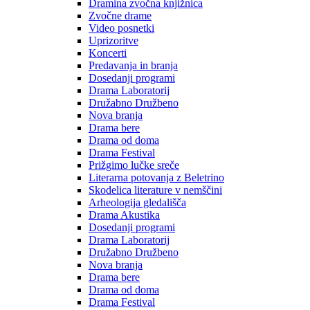
Dramina zvočna knjižnica
Zvočne drame
Video posnetki
Uprizoritve
Koncerti
Predavanja in branja
Dosedanji programi
Drama Laboratorij
Družabno Družbeno
Nova branja
Drama bere
Drama od doma
Drama Festival
Prižgimo lučke sreče
Literarna potovanja z Beletrino
Skodelica literature v nemščini
Arheologija gledališča
Drama Akustika
Dosedanji programi
Drama Laboratorij
Družabno Družbeno
Nova branja
Drama bere
Drama od doma
Drama Festival