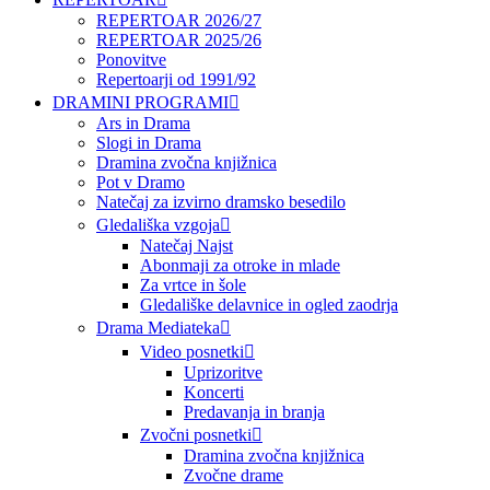
REPERTOAR 2026/27
REPERTOAR 2025/26
Ponovitve
Repertoarji od 1991/92
DRAMINI PROGRAMI
Ars in Drama
Slogi in Drama
Dramina zvočna knjižnica
Pot v Dramo
Natečaj za izvirno dramsko besedilo
Gledališka vzgoja
Natečaj Najst
Abonmaji za otroke in mlade
Za vrtce in šole
Gledališke delavnice in ogled zaodrja
Drama Mediateka
Video posnetki
Uprizoritve
Koncerti
Predavanja in branja
Zvočni posnetki
Dramina zvočna knjižnica
Zvočne drame