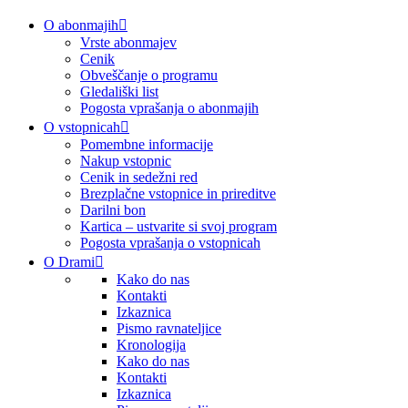
O abonmajih
Vrste abonmajev
Cenik
Obveščanje o programu
Gledališki list
Pogosta vprašanja o abonmajih
O vstopnicah
Pomembne informacije
Nakup vstopnic
Cenik in sedežni red
Brezplačne vstopnice in prireditve
Darilni bon
Kartica – ustvarite si svoj program
Pogosta vprašanja o vstopnicah
O Drami
Kako do nas
Kontakti
Izkaznica
Pismo ravnateljice
Kronologija
Kako do nas
Kontakti
Izkaznica