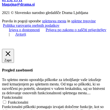
blagajna@drama.si
2021 © Slovensko narodno gledališče Drama Ljubljana
Pravila in pogoji uporabe
spletnega mesta
in
spletne trgovine
Politika varovanja osebnih podatkov
Izjava o dostopnosti
Prijava po zakonu o zaščiti prijaviteljev
|
Avtorji
Zapri
Pregled zasebnosti
To spletno mesto uporablja piškotke za izboljšanje vaše izkušnje
med krmarjenjem po spletnem mestu. Od tega so piškotki, ki so
razvrščeni po potrebi, shranjeni v vašem brskalniku, saj so bistveni
za delovanje osnovnih funkcionalnosti spletnega mesta.
...
Funkcionalni
Funkcionalni
Funkcionalni piškotki pomagajo izvajati določene funkcije, kot so