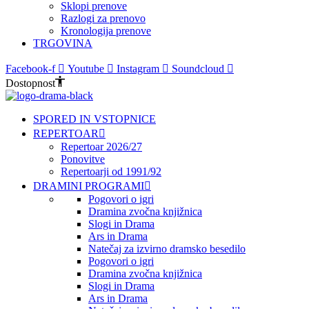
Sklopi prenove
Razlogi za prenovo
Kronologija prenove
TRGOVINA
Facebook-f
Youtube
Instagram
Soundcloud
Dostopnost
SPORED IN VSTOPNICE
REPERTOAR
Repertoar 2026/27
Ponovitve
Repertoarji od 1991/92
DRAMINI PROGRAMI
Pogovori o igri
Dramina zvočna knjižnica
Slogi in Drama
Ars in Drama
Natečaj za izvirno dramsko besedilo
Pogovori o igri
Dramina zvočna knjižnica
Slogi in Drama
Ars in Drama