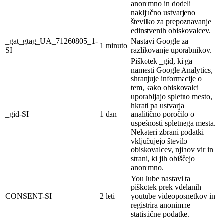
anonimno in dodeli
naključno ustvarjeno
številko za prepoznavanje
edinstvenih obiskovalcev.
_gat_gtag_UA_71260805_1-
Nastavi Google za
1 minuto
SI
razlikovanje uporabnikov.
Piškotek _gid, ki ga
namesti Google Analytics,
shranjuje informacije o
tem, kako obiskovalci
uporabljajo spletno mesto,
hkrati pa ustvarja
_gid-SI
1 dan
analitično poročilo o
uspešnosti spletnega mesta.
Nekateri zbrani podatki
vključujejo število
obiskovalcev, njihov vir in
strani, ki jih obiščejo
anonimno.
YouTube nastavi ta
piškotek prek vdelanih
CONSENT-SI
2 leti
youtube videoposnetkov in
registrira anonimne
statistične podatke.