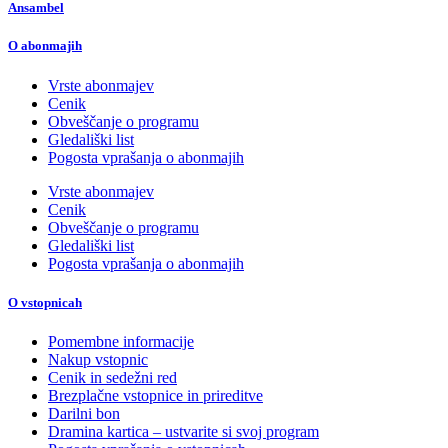
Ansambel
O abonmajih
Vrste abonmajev
Cenik
Obveščanje o programu
Gledališki list
Pogosta vprašanja o abonmajih
Vrste abonmajev
Cenik
Obveščanje o programu
Gledališki list
Pogosta vprašanja o abonmajih
O vstopnicah
Pomembne informacije
Nakup vstopnic
Cenik in sedežni red
Brezplačne vstopnice in prireditve
Darilni bon
Dramina kartica – ustvarite si svoj program