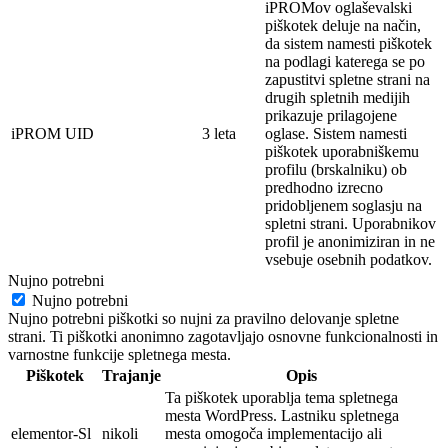
iPROMov oglaševalski
piškotek deluje na
način,
da sistem namesti piškotek
na
podlagi
katerega se po
zapustitvi spletne strani na
drugih spletnih medijih
prikazuje prilagojene
iPROM UID
3 leta
oglase. Sistem namesti
piškotek
uporabniškemu
profilu (brskalniku) ob
predhodno izrecno
pridobljenem soglasju na
spletni strani. Uporabnikov
profil je
anonimi
ziran in ne
vsebuje osebnih
podatkov.
Nujno potrebni
Nujno potrebni
Nujno potrebni piškotki so nujni za pravilno delovanje spletne
strani. Ti piškotki anonimno zagotavljajo osnovne funkcionalnosti in
varnostne funkcije spletnega mesta.
Piškotek
Trajanje
Opis
Ta piškotek uporablja tema spletnega
mesta WordPress. Lastniku spletnega
elementor-Sl
nikoli
mesta omogoča implementacijo ali