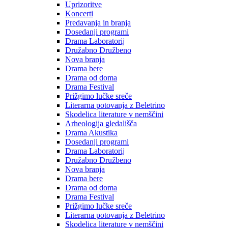
Uprizoritve
Koncerti
Predavanja in branja
Dosedanji programi
Drama Laboratorij
Družabno Družbeno
Nova branja
Drama bere
Drama od doma
Drama Festival
Prižgimo lučke sreče
Literarna potovanja z Beletrino
Skodelica literature v nemščini
Arheologija gledališča
Drama Akustika
Dosedanji programi
Drama Laboratorij
Družabno Družbeno
Nova branja
Drama bere
Drama od doma
Drama Festival
Prižgimo lučke sreče
Literarna potovanja z Beletrino
Skodelica literature v nemščini