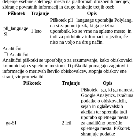
deljenje vsebine spletnega mesta na platformah družbenih medijev,
zbiranje povratnih informacij in druge funkcije tretjih oseb.
Piškotek
Trajanje
Opis
Piškotek pll _language uporablja Polylang,
da si zapomni jezik, ki ga je izbral
pll_language-
1 leto
uporabnik, ko se vrne na spletno mesto, in
Sl
tudi za pridobitev informacij o jeziku, če
niso na voljo na drug način.
Analitični
Analitični
Analitični piškotki se uporabljajo za razumevanje, kako obiskovalci
komunicirajo s spletnim mestom. Ti piškotki pomagajo zagotoviti
informacije o meritvah število obiskovalcev, stopnja obiskov ene
strani, vir prometa itd.
Piškotek
Trajanje
Opis
Piškotek _ga, ki ga namesti
Google Analytics, izračuna
podatke o obiskovalcih,
sejah in oglaševalskih
akcijah ter spremlja tudi
uporabo spletnega mesta
_ga-SI
2 leti
za analitično poročilo
spletnega mesta. Piškotek
shranjuje podatke