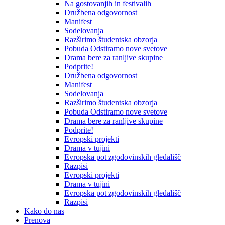
Na gostovanjih in festivalih
Družbena odgovornost
Manifest
Sodelovanja
Razširimo študentska obzorja
Pobuda Odstiramo nove svetove
Drama bere za ranljive skupine
Podprite!
Družbena odgovornost
Manifest
Sodelovanja
Razširimo študentska obzorja
Pobuda Odstiramo nove svetove
Drama bere za ranljive skupine
Podprite!
Evropski projekti
Drama v tujini
Evropska pot zgodovinskih gledališč
Razpisi
Evropski projekti
Drama v tujini
Evropska pot zgodovinskih gledališč
Razpisi
Kako do nas
Prenova