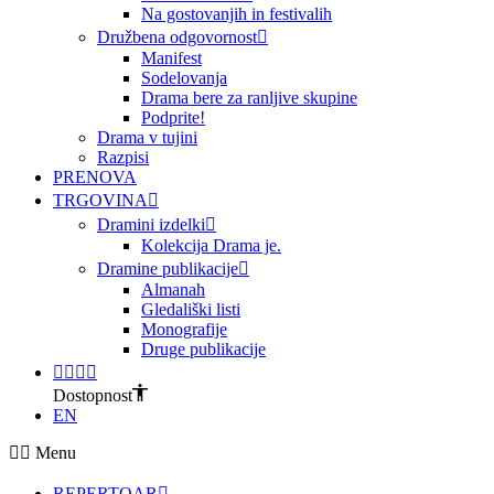
Na gostovanjih in festivalih
Družbena odgovornost
Manifest
Sodelovanja
Drama bere za ranljive skupine
Podprite!
Drama v tujini
Razpisi
PRENOVA
TRGOVINA
Dramini izdelki
Kolekcija Drama je.
Dramine publikacije
Almanah
Gledališki listi
Monografije
Druge publikacije
Dostopnost
EN
Menu
REPERTOAR