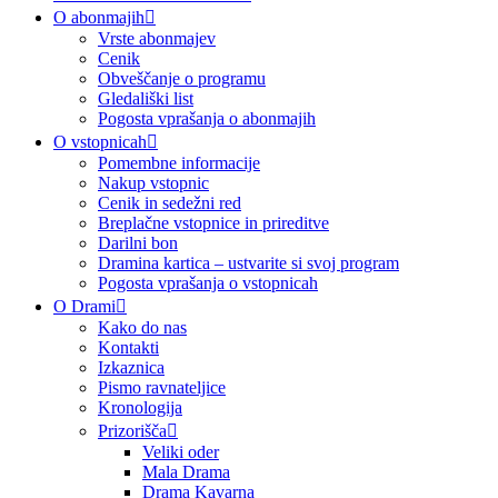
O abonmajih
Vrste abonmajev
Cenik
Obveščanje o programu
Gledališki list
Pogosta vprašanja o abonmajih
O vstopnicah
Pomembne informacije
Nakup vstopnic
Cenik in sedežni red
Breplačne vstopnice in prireditve
Darilni bon
Dramina kartica – ustvarite si svoj program
Pogosta vprašanja o vstopnicah
O Drami
Kako do nas
Kontakti
Izkaznica
Pismo ravnateljice
Kronologija
Prizorišča
Veliki oder
Mala Drama
Drama Kavarna