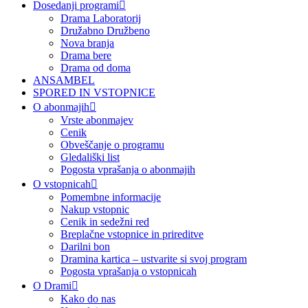
Dosedanji programi
Drama Laboratorij
Družabno Družbeno
Nova branja
Drama bere
Drama od doma
ANSAMBEL
SPORED IN VSTOPNICE
O abonmajih
Vrste abonmajev
Cenik
Obveščanje o programu
Gledališki list
Pogosta vprašanja o abonmajih
O vstopnicah
Pomembne informacije
Nakup vstopnic
Cenik in sedežni red
Breplačne vstopnice in prireditve
Darilni bon
Dramina kartica – ustvarite si svoj program
Pogosta vprašanja o vstopnicah
O Drami
Kako do nas