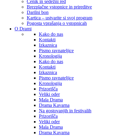
Cenik in sedežni red
Brezplačne vstopnice in prireditve
Darilni bon
Kartica – ustvarite si svoj program
Pogosta vprašanja o vstopnicah
O Drami
Kako do nas
Kontakti
Izkaznica
Pismo ravnateljice
Kronologija
Kako do nas
Kontakti
Izkaznica
Pismo ravnateljice
Kronologija
Prizorišča
Veliki oder
Mala Drama
Drama Kavarna
Na gostovanjih in festivalih
Prizorišča
Veliki oder
Mala Drama
Drama Kavarna