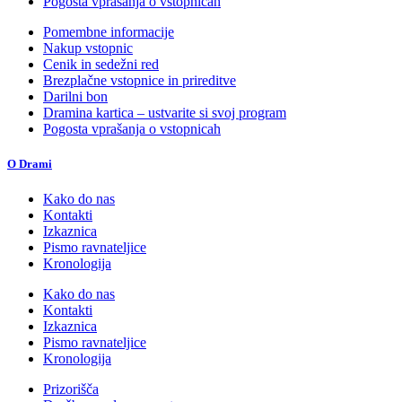
Pogosta vprašanja o vstopnicah
Pomembne informacije
Nakup vstopnic
Cenik in sedežni red
Brezplačne vstopnice in prireditve
Darilni bon
Dramina kartica – ustvarite si svoj program
Pogosta vprašanja o vstopnicah
O Drami
Kako do nas
Kontakti
Izkaznica
Pismo ravnateljice
Kronologija
Kako do nas
Kontakti
Izkaznica
Pismo ravnateljice
Kronologija
Prizorišča