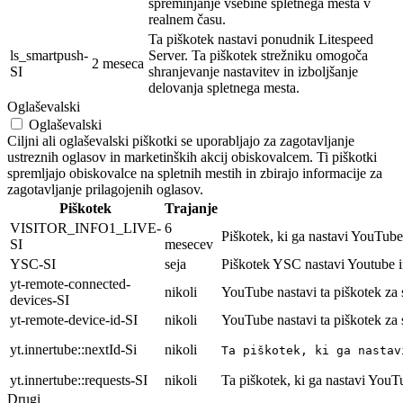
spreminjanje vsebine spletnega mesta v
realnem času.
Ta piškotek nastavi ponudnik Litespeed
ls_smartpush-
Server. Ta piškotek strežniku omogoča
2 meseca
SI
shranjevanje nastavitev in izboljšanje
delovanja spletnega mesta.
Oglaševalski
Oglaševalski
Ciljni ali oglaševalski piškotki se uporabljajo za zagotavljanje
ustreznih oglasov in marketinških akcij obiskovalcem. Ti piškotki
spremljajo obiskovalce na spletnih mestih in zbirajo informacije za
zagotavljanje prilagojenih oglasov.
Piškotek
Trajanje
VISITOR_INFO1_LIVE-
6
Piškotek, ki ga nastavi YouTube 
SI
mesecev
YSC-SI
seja
Piškotek YSC nastavi Youtube i
yt-remote-connected-
nikoli
YouTube nastavi ta piškotek za
devices-SI
yt-remote-device-id-SI
nikoli
YouTube nastavi ta piškotek za
yt.innertube::nextId-Si
nikoli
Ta piškotek, ki ga nastav
yt.innertube::requests-SI
nikoli
Ta piškotek, ki ga nastavi YouT
Drugi