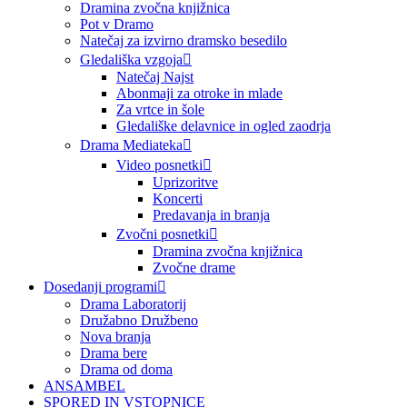
Dramina zvočna knjižnica
Pot v Dramo
Natečaj za izvirno dramsko besedilo
Gledališka vzgoja
Natečaj Najst
Abonmaji za otroke in mlade
Za vrtce in šole
Gledališke delavnice in ogled zaodrja
Drama Mediateka
Video posnetki
Uprizoritve
Koncerti
Predavanja in branja
Zvočni posnetki
Dramina zvočna knjižnica
Zvočne drame
Dosedanji programi
Drama Laboratorij
Družabno Družbeno
Nova branja
Drama bere
Drama od doma
ANSAMBEL
SPORED IN VSTOPNICE