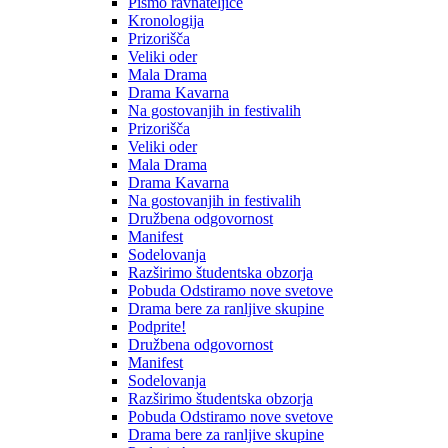
Pismo ravnateljice
Kronologija
Prizorišča
Veliki oder
Mala Drama
Drama Kavarna
Na gostovanjih in festivalih
Prizorišča
Veliki oder
Mala Drama
Drama Kavarna
Na gostovanjih in festivalih
Družbena odgovornost
Manifest
Sodelovanja
Razširimo študentska obzorja
Pobuda Odstiramo nove svetove
Drama bere za ranljive skupine
Podprite!
Družbena odgovornost
Manifest
Sodelovanja
Razširimo študentska obzorja
Pobuda Odstiramo nove svetove
Drama bere za ranljive skupine