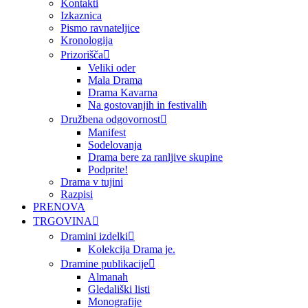
Kontakti
Izkaznica
Pismo ravnateljice
Kronologija
Prizorišča
Veliki oder
Mala Drama
Drama Kavarna
Na gostovanjih in festivalih
Družbena odgovornost
Manifest
Sodelovanja
Drama bere za ranljive skupine
Podprite!
Drama v tujini
Razpisi
PRENOVA
TRGOVINA
Dramini izdelki
Kolekcija Drama je.
Dramine publikacije
Almanah
Gledališki listi
Monografije