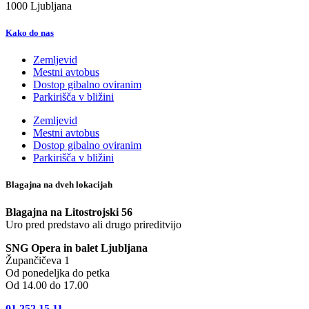
1000 Ljubljana
Kako do nas
Zemljevid
Mestni avtobus
Dostop gibalno oviranim
Parkirišča v bližini
Zemljevid
Mestni avtobus
Dostop gibalno oviranim
Parkirišča v bližini
Blagajna na dveh lokacijah
Blagajna na Litostrojski 56
Uro pred predstavo ali drugo prireditvijo
SNG Opera in balet Ljubljana
Župančičeva 1
Od ponedeljka do petka
Od 14.00 do 17.00
01 252 15 11