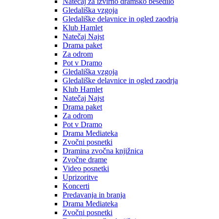
Natečaj za izvirno dramsko besedilo
Gledališka vzgoja
Gledališke delavnice in ogled zaodrja
Klub Hamlet
Natečaj Najst
Drama paket
Za odrom
Pot v Dramo
Gledališka vzgoja
Gledališke delavnice in ogled zaodrja
Klub Hamlet
Natečaj Najst
Drama paket
Za odrom
Pot v Dramo
Drama Mediateka
Zvočni posnetki
Dramina zvočna knjižnica
Zvočne drame
Video posnetki
Uprizoritve
Koncerti
Predavanja in branja
Drama Mediateka
Zvočni posnetki