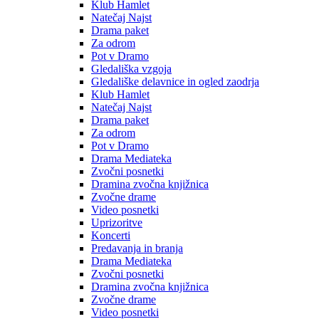
Klub Hamlet
Natečaj Najst
Drama paket
Za odrom
Pot v Dramo
Gledališka vzgoja
Gledališke delavnice in ogled zaodrja
Klub Hamlet
Natečaj Najst
Drama paket
Za odrom
Pot v Dramo
Drama Mediateka
Zvočni posnetki
Dramina zvočna knjižnica
Zvočne drame
Video posnetki
Uprizoritve
Koncerti
Predavanja in branja
Drama Mediateka
Zvočni posnetki
Dramina zvočna knjižnica
Zvočne drame
Video posnetki