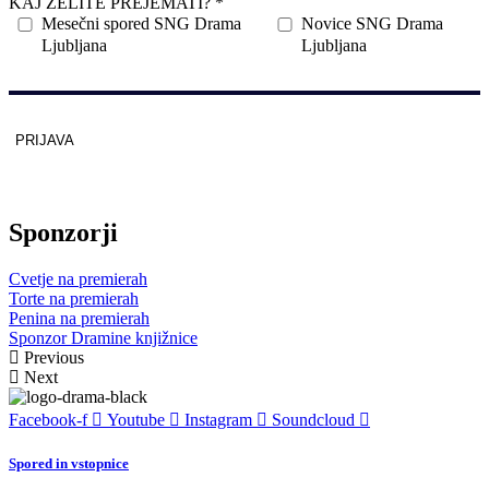
KAJ ŽELITE PREJEMATI? *
Mesečni spored SNG Drama
Novice SNG Drama
Ljubljana
Ljubljana
PRIJAVA
Zaščitno z
reCAPTCHA
pod
pogoji
.
Sponzorji
Cvetje na premierah
Torte na premierah
Penina na premierah
Sponzor Dramine knjižnice
Previous
Next
Facebook-f
Youtube
Instagram
Soundcloud
Spored in vstopnice