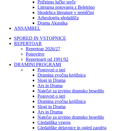
Prižgimo lučke sreče
Literarna potovanja z Beletrino
Skodelica literature v nemščini
Arheologija gledališča
Drama Akustika
ANSAMBEL
SPORED IN VSTOPNICE
REPERTOAR
Repertoar 2026/27
Ponovitve
Repertoarji od 1991/92
DRAMINI PROGRAMI
Pogovori o igri
Dramina zvočna knjižnica
Slogi in Drama
Ars in Drama
Natečaj za izvirno dramsko besedilo
Pogovori o igri
Dramina zvočna knjižnica
Slogi in Drama
Ars in Drama
Natečaj za izvirno dramsko besedilo
Gledališka vzgoja
Gledališke delavnice in ogled zaodrja