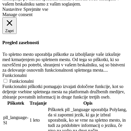
vašem brskalniku samo z vašim soglasjem.
Nastavitve
Sprejmite vse
Manage consent
Zapri
Pregled zasebnosti
To spletno mesto uporablja piškotke za izboljšanje vaše izkušnje
med krmarjenjem po spletnem mestu. Od tega so piškotki, ki so
razvrščeni po potrebi, shranjeni v vašem brskalniku, saj so bistveni
za delovanje osnovnih funkcionalnosti spletnega mesta....
Funkcionalni
Funkcionalni
Funkcionalni piškotki pomagajo izvajati določene funkcije, kot so
deljenje vsebine spletnega mesta na platformah družbenih medijev,
zbiranje povratnih informacij in druge funkcije tretjih oseb.
Piškotek
Trajanje
Opis
Piškotek pll _language uporablja Polylang,
da si zapomni jezik, ki ga je izbral
pll_language-
1 leto
uporabnik, ko se vrne na spletno mesto, in
Sl
tudi za pridobitev informacij o jeziku, če
niso na voljo na drug način.