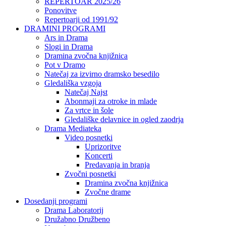
REPERTOAR 2025/26
Ponovitve
Repertoarji od 1991/92
DRAMINI PROGRAMI
Ars in Drama
Slogi in Drama
Dramina zvočna knjižnica
Pot v Dramo
Natečaj za izvirno dramsko besedilo
Gledališka vzgoja
Natečaj Najst
Abonmaji za otroke in mlade
Za vrtce in šole
Gledališke delavnice in ogled zaodrja
Drama Mediateka
Video posnetki
Uprizoritve
Koncerti
Predavanja in branja
Zvočni posnetki
Dramina zvočna knjižnica
Zvočne drame
Dosedanji programi
Drama Laboratorij
Družabno Družbeno