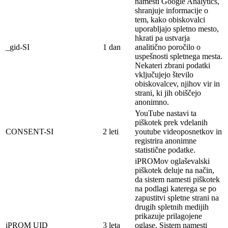
namesti Google Analytics,
shranjuje informacije o
tem, kako obiskovalci
uporabljajo spletno mesto,
hkrati pa ustvarja
_gid-SI
1 dan
analitično poročilo o
uspešnosti spletnega mesta.
Nekateri zbrani podatki
vključujejo število
obiskovalcev, njihov vir in
strani, ki jih obiščejo
anonimno.
YouTube nastavi ta
piškotek prek vdelanih
CONSENT-SI
2 leti
youtube videoposnetkov in
registrira anonimne
statistične podatke.
iPROMov oglaševalski
piškotek deluje na
način,
da sistem namesti piškotek
na
podlagi
katerega se po
zapustitvi spletne strani na
drugih spletnih medijih
prikazuje prilagojene
iPROM UID
3 leta
oglase. Sistem namesti