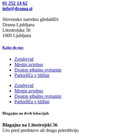
01 252 14 62
info@drama.si
Slovensko narodno gledališče
Drama Ljubljana
Litostrojska 56
1000 Ljubljana
Kako do nas
Zemljevid
Mestni avtobus
Dostop gibalno oviranim
Parkirišča v bližini
Zemljevid
Mestni avtobus
Dostop gibalno oviranim
Parkirišča v bližini
Blagajna na dveh lokacijah
Blagajna na Litostrojski 56
Uro pred predstavo ali drugo prireditvijo