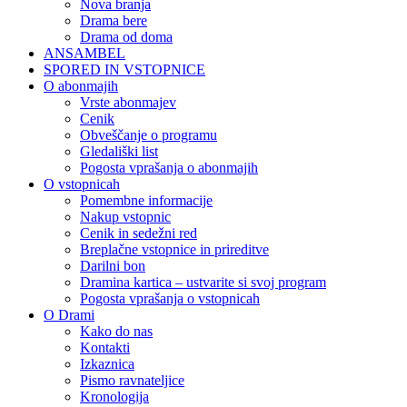
Nova branja
Drama bere
Drama od doma
ANSAMBEL
SPORED IN VSTOPNICE
O abonmajih
Vrste abonmajev
Cenik
Obveščanje o programu
Gledališki list
Pogosta vprašanja o abonmajih
O vstopnicah
Pomembne informacije
Nakup vstopnic
Cenik in sedežni red
Breplačne vstopnice in prireditve
Darilni bon
Dramina kartica – ustvarite si svoj program
Pogosta vprašanja o vstopnicah
O Drami
Kako do nas
Kontakti
Izkaznica
Pismo ravnateljice
Kronologija