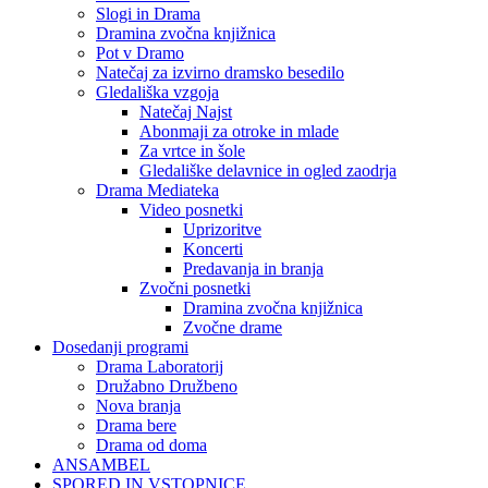
Slogi in Drama
Dramina zvočna knjižnica
Pot v Dramo
Natečaj za izvirno dramsko besedilo
Gledališka vzgoja
Natečaj Najst
Abonmaji za otroke in mlade
Za vrtce in šole
Gledališke delavnice in ogled zaodrja
Drama Mediateka
Video posnetki
Uprizoritve
Koncerti
Predavanja in branja
Zvočni posnetki
Dramina zvočna knjižnica
Zvočne drame
Dosedanji programi
Drama Laboratorij
Družabno Družbeno
Nova branja
Drama bere
Drama od doma
ANSAMBEL
SPORED IN VSTOPNICE