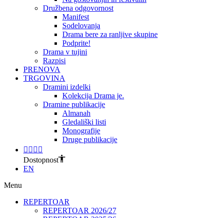
Družbena odgovornost
Manifest
Sodelovanja
Drama bere za ranljive skupine
Podprite!
Drama v tujini
Razpisi
PRENOVA
TRGOVINA
Dramini izdelki
Kolekcija Drama je.
Dramine publikacije
Almanah
Gledališki listi
Monografije
Druge publikacije
Dostopnost
EN
Menu
REPERTOAR
REPERTOAR 2026/27