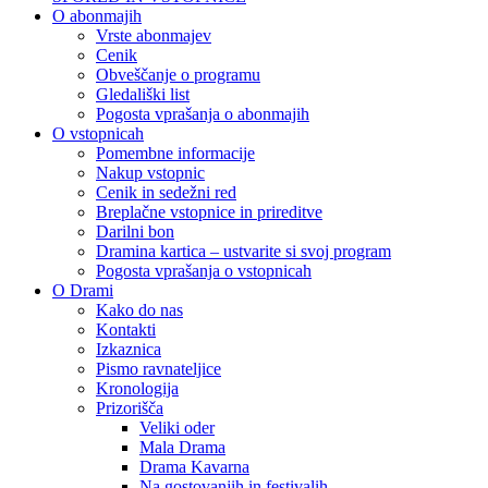
O abonmajih
Vrste abonmajev
Cenik
Obveščanje o programu
Gledališki list
Pogosta vprašanja o abonmajih
O vstopnicah
Pomembne informacije
Nakup vstopnic
Cenik in sedežni red
Breplačne vstopnice in prireditve
Darilni bon
Dramina kartica – ustvarite si svoj program
Pogosta vprašanja o vstopnicah
O Drami
Kako do nas
Kontakti
Izkaznica
Pismo ravnateljice
Kronologija
Prizorišča
Veliki oder
Mala Drama
Drama Kavarna
Na gostovanjih in festivalih