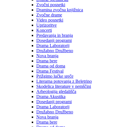
Zvočni posnetki
Dramina zvočna knjižnica
Zvočne drame
Video posnetki
Uprizoritve
Koncerti
Predavanja in branja
Dosedanji programi
Drama Laboratorij
Družabno Družbeno
Nova branja
Drama bere
Drama od doma
Drama Festival
Prižgimo lučke sreče
Literarna potovanja z Beletrino
Skodelica literature v nemščini
Arheologija gledališča
Drama Akustika
Dosedanji programi
Drama Laboratorij
Družabno Družbeno
Nova branja
Drama bere