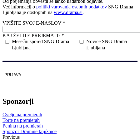
Od prejemanja obvestil se lahko kadarkoli odjavite.
Več informacij o
politiki varovanja osebnih podatkov
SNG Drama
Ljubljana je dostopnih na
www.drama.si
.
VPIŠITE SVOJ E-NASLOV *
KAJ ŽELITE PREJEMATI? *
Mesečni spored SNG Drama
Novice SNG Drama
Ljubljana
Ljubljana
PRIJAVA
Zaščitno z
reCAPTCHA
pod
pogoji
.
Sponzorji
Cvetje na premierah
Torte na premierah
Penina na premierah
Sponzor Dramine knjižnice
Previous