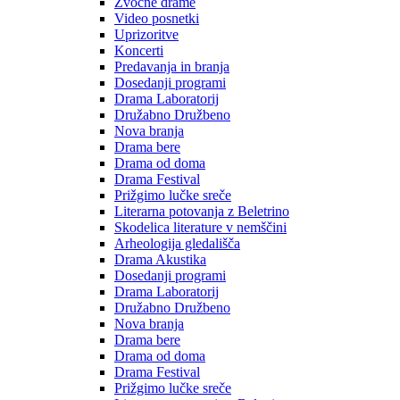
Zvočne drame
Video posnetki
Uprizoritve
Koncerti
Predavanja in branja
Dosedanji programi
Drama Laboratorij
Družabno Družbeno
Nova branja
Drama bere
Drama od doma
Drama Festival
Prižgimo lučke sreče
Literarna potovanja z Beletrino
Skodelica literature v nemščini
Arheologija gledališča
Drama Akustika
Dosedanji programi
Drama Laboratorij
Družabno Družbeno
Nova branja
Drama bere
Drama od doma
Drama Festival
Prižgimo lučke sreče