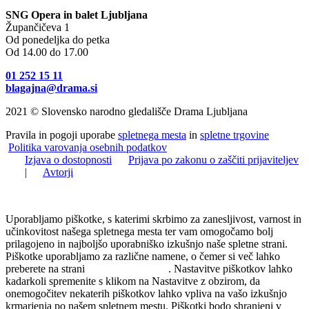
SNG Opera in balet Ljubljana
Župančičeva 1
Od ponedeljka do petka
Od 14.00 do 17.00
01 252 15 11
blagajna@drama.si
2021 © Slovensko narodno gledališče Drama Ljubljana
Pravila in pogoji uporabe
spletnega mesta
in
spletne trgovine
Politika varovanja osebnih podatkov
Izjava o dostopnosti
Prijava po zakonu o zaščiti prijaviteljev
|
Avtorji
Uporabljamo piškotke, s katerimi skrbimo za zanesljivost, varnost in
učinkovitost našega spletnega mesta ter vam omogočamo bolj
prilagojeno in najboljšo uporabniško izkušnjo naše spletne strani.
Piškotke uporabljamo za različne namene, o čemer si več lahko
preberete na strani
Politika zasebnosti
. Nastavitve piškotkov lahko
kadarkoli spremenite s klikom na Nastavitve z obzirom, da
onemogočitev nekaterih piškotkov lahko vpliva na vašo izkušnjo
krmarjenja po našem spletnem mestu. Piškotki bodo shranjeni v