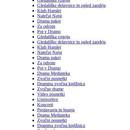
Gledališka vzgoja
Gledališke delavnice in ogled zaodrja
Klub Hamlet
Natečaj Najst
Drama paket
Za odrom
Pot v Dramo
Gledališka vzgoja
Gledališke delavnice in ogled zaodrja
Klub Hamlet
Natečaj Najst
Drama paket
Za odrom
Pot v Dramo
Drama Mediateka
Zvočni posnetki
Dramina zvočna knjižnica
Zvočne drame
Video posnetki
Uprizoritve
Koncerti
Predavanja in branja
Drama Mediateka
Zvočni posnetki
Dramina zvočna knjižnica