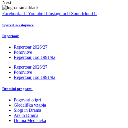
Next
Facebook-f
Youtube
Instagram
Soundcloud
Spored in vstopnice
Repertoar
Repertoar 2026/27
Ponovitve
Repertoarji od 1991/92
Repertoar 2026/27
Ponovitve
Repertoarji od 1991/92
Dramini programi
Pogovori o igri
Gledališka vzgoja
Slogi in Drama
Ars in Drama
Drama Mediateka