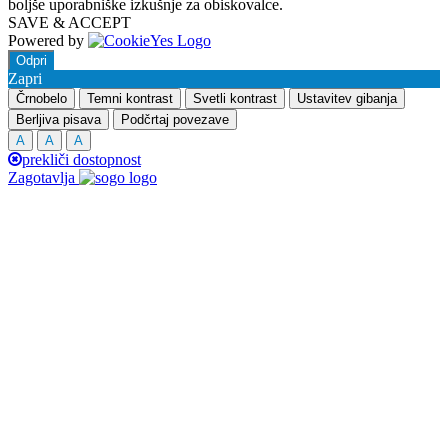
boljše uporabniške izkušnje za obiskovalce.
SAVE & ACCEPT
Powered by
Odpri
Zapri
Črnobelo
Temni kontrast
Svetli kontrast
Ustavitev gibanja
Berljiva pisava
Podčrtaj povezave
A
A
A
prekliči dostopnost
Zagotavlja