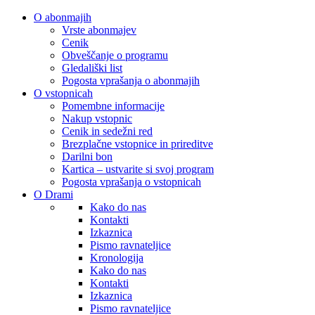
O abonmajih
Vrste abonmajev
Cenik
Obveščanje o programu
Gledališki list
Pogosta vprašanja o abonmajih
O vstopnicah
Pomembne informacije
Nakup vstopnic
Cenik in sedežni red
Brezplačne vstopnice in prireditve
Darilni bon
Kartica – ustvarite si svoj program
Pogosta vprašanja o vstopnicah
O Drami
Kako do nas
Kontakti
Izkaznica
Pismo ravnateljice
Kronologija
Kako do nas
Kontakti
Izkaznica
Pismo ravnateljice