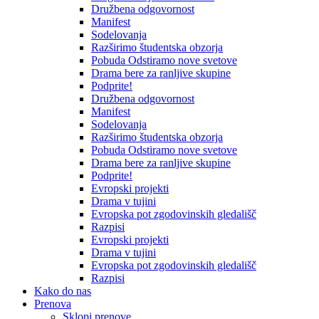
Družbena odgovornost
Manifest
Sodelovanja
Razširimo študentska obzorja
Pobuda Odstiramo nove svetove
Drama bere za ranljive skupine
Podprite!
Družbena odgovornost
Manifest
Sodelovanja
Razširimo študentska obzorja
Pobuda Odstiramo nove svetove
Drama bere za ranljive skupine
Podprite!
Evropski projekti
Drama v tujini
Evropska pot zgodovinskih gledališč
Razpisi
Evropski projekti
Drama v tujini
Evropska pot zgodovinskih gledališč
Razpisi
Kako do nas
Prenova
Sklopi prenove