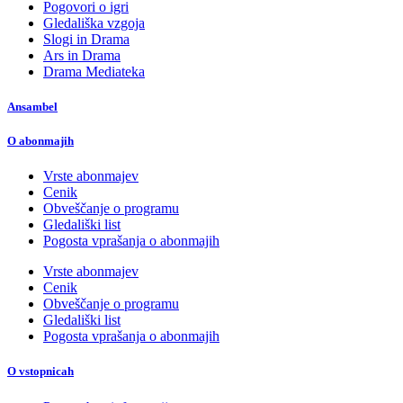
Pogovori o igri
Gledališka vzgoja
Slogi in Drama
Ars in Drama
Drama Mediateka
Ansambel
O abonmajih
Vrste abonmajev
Cenik
Obveščanje o programu
Gledališki list
Pogosta vprašanja o abonmajih
Vrste abonmajev
Cenik
Obveščanje o programu
Gledališki list
Pogosta vprašanja o abonmajih
O vstopnicah