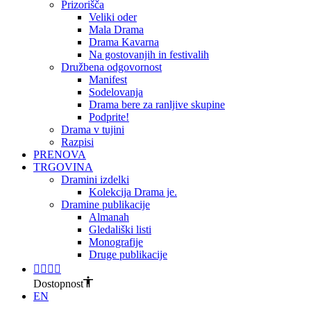
Prizorišča
Veliki oder
Mala Drama
Drama Kavarna
Na gostovanjih in festivalih
Družbena odgovornost
Manifest
Sodelovanja
Drama bere za ranljive skupine
Podprite!
Drama v tujini
Razpisi
PRENOVA
TRGOVINA
Dramini izdelki
Kolekcija Drama je.
Dramine publikacije
Almanah
Gledališki listi
Monografije
Druge publikacije
Dostopnost
EN