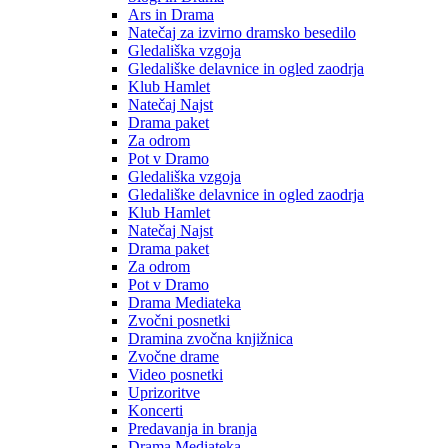
Ars in Drama
Natečaj za izvirno dramsko besedilo
Gledališka vzgoja
Gledališke delavnice in ogled zaodrja
Klub Hamlet
Natečaj Najst
Drama paket
Za odrom
Pot v Dramo
Gledališka vzgoja
Gledališke delavnice in ogled zaodrja
Klub Hamlet
Natečaj Najst
Drama paket
Za odrom
Pot v Dramo
Drama Mediateka
Zvočni posnetki
Dramina zvočna knjižnica
Zvočne drame
Video posnetki
Uprizoritve
Koncerti
Predavanja in branja
Drama Mediateka