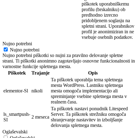
piškotek
uporabniškemu
profilu (brskalniku) ob
predhodno izrecno
pridobljenem soglasju na
spletni strani. Uporabnikov
profil je
anonimi
ziran in ne
vsebuje osebnih
podatkov.
Nujno potrebni
Nujno potrebni
Nujno potrebni piškotki so nujni za pravilno delovanje spletne
strani. Ti piškotki anonimno zagotavljajo osnovne funkcionalnosti in
varnostne funkcije spletnega mesta.
Piškotek
Trajanje
Opis
Ta piškotek uporablja tema spletnega
mesta WordPress. Lastniku spletnega
elementor-Sl
nikoli
mesta omogoča implementacijo ali
spreminjanje vsebine spletnega mesta v
realnem času.
Ta piškotek nastavi ponudnik Litespeed
ls_smartpush-
Server. Ta piškotek strežniku omogoča
2 meseca
SI
shranjevanje nastavitev in izboljšanje
delovanja spletnega mesta.
Oglaševalski
Oglaševalski