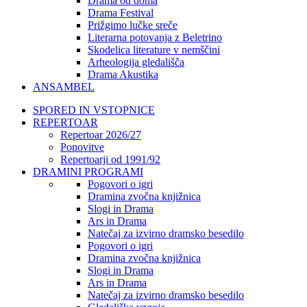
Drama od doma
Drama Festival
Prižgimo lučke sreče
Literarna potovanja z Beletrino
Skodelica literature v nemščini
Arheologija gledališča
Drama Akustika
ANSAMBEL
SPORED IN VSTOPNICE
REPERTOAR
Repertoar 2026/27
Ponovitve
Repertoarji od 1991/92
DRAMINI PROGRAMI
Pogovori o igri
Dramina zvočna knjižnica
Slogi in Drama
Ars in Drama
Natečaj za izvirno dramsko besedilo
Pogovori o igri
Dramina zvočna knjižnica
Slogi in Drama
Ars in Drama
Natečaj za izvirno dramsko besedilo