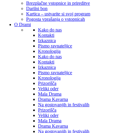
Brezplačne vstopnice in prireditve
Darilni bon
Kartica – ustvarite si svoj program
Pogosta vprašanja o vstopnicah
O Drami
Kako do nas
Kontakti
Izkaznica
Pismo ravnateljice
Kronologija
Kako do nas
Kontakti
Izkaznica
Pismo ravnateljice
Kronologija
Prizorišča
Veliki oder
Mala Drama
Drama Kavarna
Na gostovanjih in festivalih
Prizorišča
Veliki oder
Mala Drama
Drama Kavarna
Na gostovanjih in festivalih