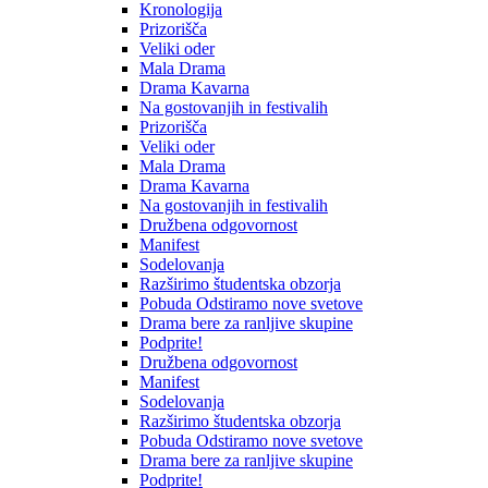
Kronologija
Prizorišča
Veliki oder
Mala Drama
Drama Kavarna
Na gostovanjih in festivalih
Prizorišča
Veliki oder
Mala Drama
Drama Kavarna
Na gostovanjih in festivalih
Družbena odgovornost
Manifest
Sodelovanja
Razširimo študentska obzorja
Pobuda Odstiramo nove svetove
Drama bere za ranljive skupine
Podprite!
Družbena odgovornost
Manifest
Sodelovanja
Razširimo študentska obzorja
Pobuda Odstiramo nove svetove
Drama bere za ranljive skupine
Podprite!