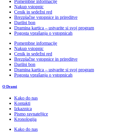
Pomembne informacije
Nakup vstopnic
Cenik in sedežni red
Brezplačne vstopnice in prireditve
Darilni bon
Dramina kartica – ustvarite si svoj program
Pogosta vprašanja o vstopnicah
Pomembne informacije
Nakup vstopnic
Cenik in sedežni red
Brezplačne vstopnice in prireditve
Darilni bon
Dramina kartica – ustvarite si svoj program
Pogosta vprašanja o vstopnicah
O Drami
Kako do nas
Kontakti
Izkaznica
Pismo ravnateljice
Kronologija
Kako do nas