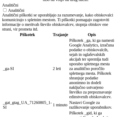
Analitični
Analitični
Analitični piškotki se uporabljajo za razumevanje, kako obiskovalci
komunicirajo s spletnim mestom. Ti piškotki pomagajo zagotoviti
informacije o meritvah število obiskovalcev, stopnja obiskov ene
strani, vir prometa itd.
Piškotek
Trajanje
Opis
Piškotek _ga, ki ga namesti
Google Analytics, izračuna
podatke o obiskovalcih,
sejah in oglaševalskih
akcijah ter spremlja tudi
uporabo spletnega mesta
_ga-SI
2 leti
za analitično poročilo
spletnega mesta. Piškotek
shranjuje podatke
anonimno in dodeli
naključno ustvarjeno
številko za prepoznavanje
edinstvenih obiskovalcev.
_gat_gtag_UA_71260805_1-
Nastavi Google za
1 minuto
SI
razlikovanje uporabnikov.
Piškotek _gid, ki ga