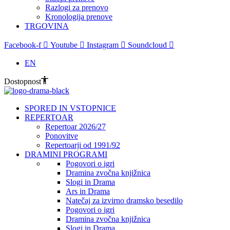
Razlogi za prenovo
Kronologija prenove
TRGOVINA
Facebook-f
Youtube
Instagram
Soundcloud
EN
Dostopnost
SPORED IN VSTOPNICE
REPERTOAR
Repertoar 2026/27
Ponovitve
Repertoarji od 1991/92
DRAMINI PROGRAMI
Pogovori o igri
Dramina zvočna knjižnica
Slogi in Drama
Ars in Drama
Natečaj za izvirno dramsko besedilo
Pogovori o igri
Dramina zvočna knjižnica
Slogi in Drama