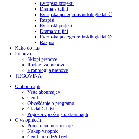
Evropski projekti
Drama v tujini
Evropska pot zgodovinskih gledališč
Razpisi
Evropski projekti
Drama v tujini
Evropska pot zgodovinskih gledališč
Razpisi
Kako do nas
Prenova
Sklopi prenove
Razlogi za prenovo
Kronologija prenove
TRGOVINA
O abonmajih
Vrste abonmajev
Cenik
Obveščanje o programu
Gledališki list
Pogosta vprašanja o abonmajih
O vstopnicah
Pomembne informacije
Nakup vstopnic
Cenik in sedežni red