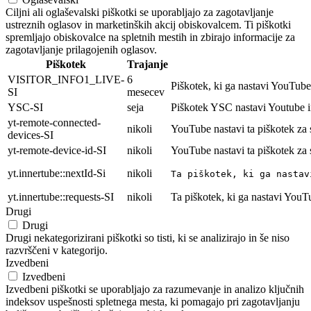
Ciljni ali oglaševalski piškotki se uporabljajo za zagotavljanje
ustreznih oglasov in marketinških akcij obiskovalcem. Ti piškotki
spremljajo obiskovalce na spletnih mestih in zbirajo informacije za
zagotavljanje prilagojenih oglasov.
Piškotek
Trajanje
VISITOR_INFO1_LIVE-
6
Piškotek, ki ga nastavi YouTube 
SI
mesecev
YSC-SI
seja
Piškotek YSC nastavi Youtube i
yt-remote-connected-
nikoli
YouTube nastavi ta piškotek za
devices-SI
yt-remote-device-id-SI
nikoli
YouTube nastavi ta piškotek za
yt.innertube::nextId-Si
nikoli
Ta piškotek, ki ga nastav
yt.innertube::requests-SI
nikoli
Ta piškotek, ki ga nastavi YouT
Drugi
Drugi
Drugi nekategorizirani piškotki so tisti, ki se analizirajo in še niso
razvrščeni v kategorijo.
Izvedbeni
Izvedbeni
Izvedbeni piškotki se uporabljajo za razumevanje in analizo ključnih
indeksov uspešnosti spletnega mesta, ki pomagajo pri zagotavljanju