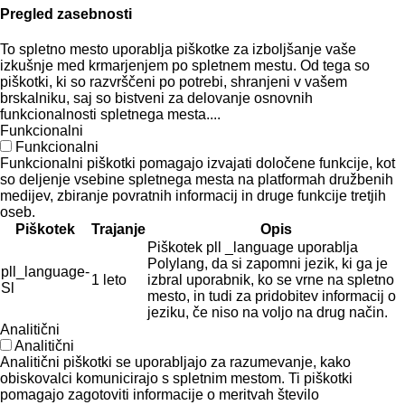
Pregled zasebnosti
To spletno mesto uporablja piškotke za izboljšanje vaše
izkušnje med krmarjenjem po spletnem mestu. Od tega so
piškotki, ki so razvrščeni po potrebi, shranjeni v vašem
brskalniku, saj so bistveni za delovanje osnovnih
funkcionalnosti spletnega mesta....
Funkcionalni
Funkcionalni
Funkcionalni piškotki pomagajo izvajati določene funkcije, kot
so deljenje vsebine spletnega mesta na platformah družbenih
medijev, zbiranje povratnih informacij in druge funkcije tretjih
oseb.
Piškotek
Trajanje
Opis
Piškotek pll _language uporablja
Polylang, da si zapomni jezik, ki ga je
pll_language-
1 leto
izbral uporabnik, ko se vrne na spletno
Sl
mesto, in tudi za pridobitev informacij o
jeziku, če niso na voljo na drug način.
Analitični
Analitični
Analitični piškotki se uporabljajo za razumevanje, kako
obiskovalci komunicirajo s spletnim mestom. Ti piškotki
pomagajo zagotoviti informacije o meritvah število