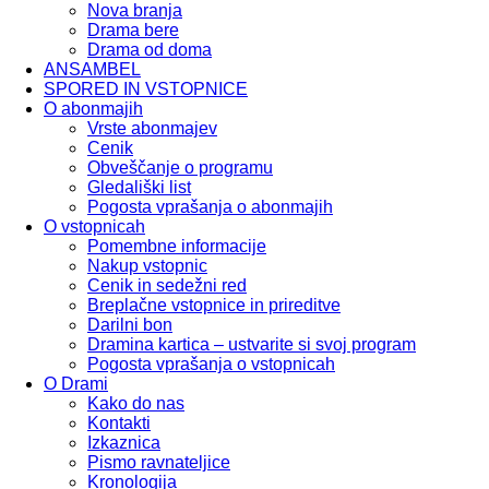
Nova branja
Drama bere
Drama od doma
ANSAMBEL
SPORED IN VSTOPNICE
O abonmajih
Vrste abonmajev
Cenik
Obveščanje o programu
Gledališki list
Pogosta vprašanja o abonmajih
O vstopnicah
Pomembne informacije
Nakup vstopnic
Cenik in sedežni red
Breplačne vstopnice in prireditve
Darilni bon
Dramina kartica – ustvarite si svoj program
Pogosta vprašanja o vstopnicah
O Drami
Kako do nas
Kontakti
Izkaznica
Pismo ravnateljice
Kronologija