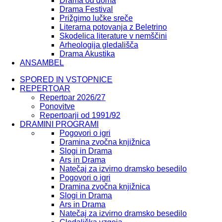
Drama od doma
Drama Festival
Prižgimo lučke sreče
Literarna potovanja z Beletrino
Skodelica literature v nemščini
Arheologija gledališča
Drama Akustika
ANSAMBEL
SPORED IN VSTOPNICE
REPERTOAR
Repertoar 2026/27
Ponovitve
Repertoarji od 1991/92
DRAMINI PROGRAMI
Pogovori o igri
Dramina zvočna knjižnica
Slogi in Drama
Ars in Drama
Natečaj za izvirno dramsko besedilo
Pogovori o igri
Dramina zvočna knjižnica
Slogi in Drama
Ars in Drama
Natečaj za izvirno dramsko besedilo