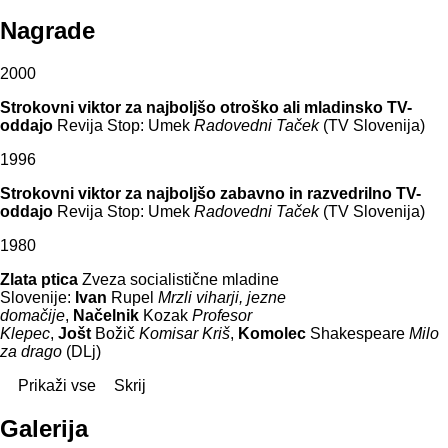
Nagrade
2000
Strokovni viktor za najboljšo otroško ali mladinsko TV-
oddajo
Revija Stop: Umek
Radovedni Taček
(TV Slovenija)
1996
Strokovni viktor za najboljšo zabavno in razvedrilno TV-
oddajo
Revija Stop: Umek
Radovedni Taček
(TV Slovenija)
1980
Zlata ptica
Zveza socialistične mladine
Slovenije:
Ivan
Rupel
Mrzli viharji, jezne
domačije
,
Načelnik
Kozak
Profesor
Klepec
,
Jošt
Božič
Komisar Kriš
,
Komolec
Shakespeare
Milo
za drago
(DLj)
Prikaži vse
Skrij
Galerija