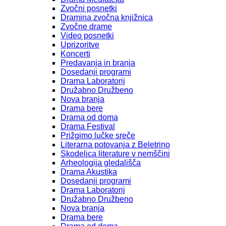
Zvočni posnetki
Dramina zvočna knjižnica
Zvočne drame
Video posnetki
Uprizoritve
Koncerti
Predavanja in branja
Dosedanji programi
Drama Laboratorij
Družabno Družbeno
Nova branja
Drama bere
Drama od doma
Drama Festival
Prižgimo lučke sreče
Literarna potovanja z Beletrino
Skodelica literature v nemščini
Arheologija gledališča
Drama Akustika
Dosedanji programi
Drama Laboratorij
Družabno Družbeno
Nova branja
Drama bere