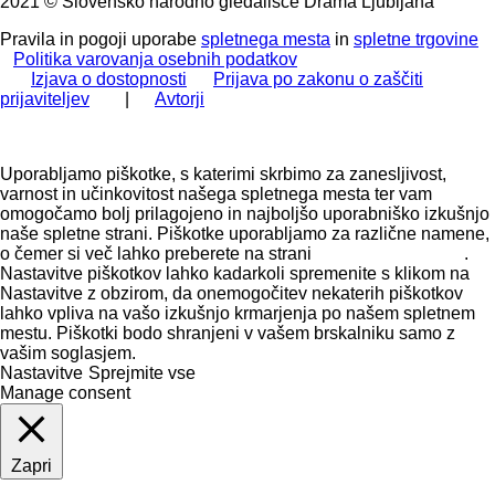
2021 © Slovensko narodno gledališče Drama Ljubljana
Pravila in pogoji uporabe
spletnega mesta
in
spletne trgovine
Politika varovanja osebnih podatkov
Izjava o dostopnosti
Prijava po zakonu o zaščiti
prijaviteljev
|
Avtorji
Uporabljamo piškotke, s katerimi skrbimo za zanesljivost,
varnost in učinkovitost našega spletnega mesta ter vam
omogočamo bolj prilagojeno in najboljšo uporabniško izkušnjo
naše spletne strani. Piškotke uporabljamo za različne namene,
o čemer si več lahko preberete na strani
Politika zasebnosti
.
Nastavitve piškotkov lahko kadarkoli spremenite s klikom na
Nastavitve z obzirom, da onemogočitev nekaterih piškotkov
lahko vpliva na vašo izkušnjo krmarjenja po našem spletnem
mestu. Piškotki bodo shranjeni v vašem brskalniku samo z
vašim soglasjem.
Nastavitve
Sprejmite vse
Manage consent
Zapri