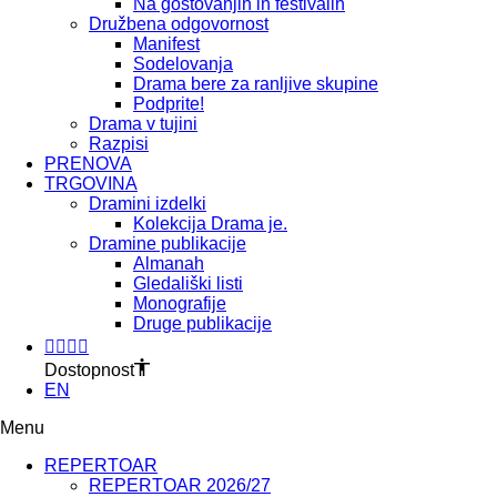
Na gostovanjih in festivalih
Družbena odgovornost
Manifest
Sodelovanja
Drama bere za ranljive skupine
Podprite!
Drama v tujini
Razpisi
PRENOVA
TRGOVINA
Dramini izdelki
Kolekcija Drama je.
Dramine publikacije
Almanah
Gledališki listi
Monografije
Druge publikacije
Dostopnost
EN
Menu
REPERTOAR
REPERTOAR 2026/27