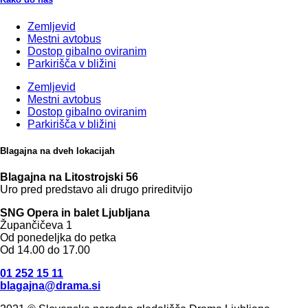
Zemljevid
Mestni avtobus
Dostop gibalno oviranim
Parkirišča v bližini
Zemljevid
Mestni avtobus
Dostop gibalno oviranim
Parkirišča v bližini
Blagajna na dveh lokacijah
Blagajna na Litostrojski 56
Uro pred predstavo ali drugo prireditvijo
SNG Opera in balet Ljubljana
Župančičeva 1
Od ponedeljka do petka
Od 14.00 do 17.00
01 252 15 11
blagajna@drama.si