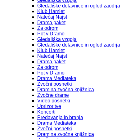
Gledališka vzgoja
Gledališke delavnice in ogled zaodrja
Klub Hamlet
Natečaj Najst
Drama paket
Za odrom
Pot v Dramo
Gledališka vzgoja
Gledališke delavnice in ogled zaodrja
Klub Hamlet
Natečaj Najst
Drama paket
Za odrom
Pot v Dramo
Drama Mediateka
Zvočni posnetki
Dramina zvočna knjižnica
Zvočne drame
Video posnetki
Uprizoritve
Koncerti
Predavanja in branja
Drama Mediateka
Zvočni posnetki
Dramina zvočna knjižnica