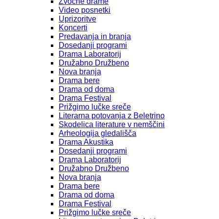
Zvočne drame
Video posnetki
Uprizoritve
Koncerti
Predavanja in branja
Dosedanji programi
Drama Laboratorij
Družabno Družbeno
Nova branja
Drama bere
Drama od doma
Drama Festival
Prižgimo lučke sreče
Literarna potovanja z Beletrino
Skodelica literature v nemščini
Arheologija gledališča
Drama Akustika
Dosedanji programi
Drama Laboratorij
Družabno Družbeno
Nova branja
Drama bere
Drama od doma
Drama Festival
Prižgimo lučke sreče