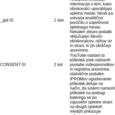
informacije o tem, kako
obiskovalci uporabljajo
spletno mesto, hkrati pa
ustvarja analitično
_gid-SI
1 dan
poročilo o uspešnosti
spletnega mesta.
Nekateri zbrani podatki
vključujejo število
obiskovalcev, njihov vir
in strani, ki jih obiščejo
anonimno.
YouTube nastavi ta
piškotek prek vdelanih
CONSENT-SI
2 leti
youtube videoposnetkov
in registrira anonimne
statistične podatke.
iPROMov oglaševalski
piškotek deluje na
način, da sistem namesti
piškotek na
podlagi
katerega se po
zapustitvi spletne strani
na
drugih spletnih
medijih prikazuje