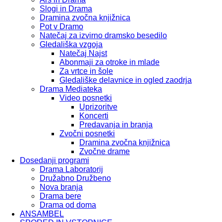
Slogi in Drama
Dramina zvočna knjižnica
Pot v Dramo
Natečaj za izvirno dramsko besedilo
Gledališka vzgoja
Natečaj Najst
Abonmaji za otroke in mlade
Za vrtce in šole
Gledališke delavnice in ogled zaodrja
Drama Mediateka
Video posnetki
Uprizoritve
Koncerti
Predavanja in branja
Zvočni posnetki
Dramina zvočna knjižnica
Zvočne drame
Dosedanji programi
Drama Laboratorij
Družabno Družbeno
Nova branja
Drama bere
Drama od doma
ANSAMBEL