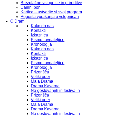
Brezplačne vstopnice in prireditve
Darilni bon
Kartica – ustvarite si svoj program
Pogosta vprašanja o vstopnicah
O Drami
Kako do nas
Kontakti
Izkaznica
Pismo ravnateljice
Kronologija
Kako do nas
Kontakti
Izkaznica
Pismo ravnateljice
Kronologija
Prizorišča
Veliki oder
Mala Drama
Drama Kavarna
Na gostovanjih in festivalih
Prizorišča
Veliki oder
Mala Drama
Drama Kavarna
Na gostovanjih in festivalih