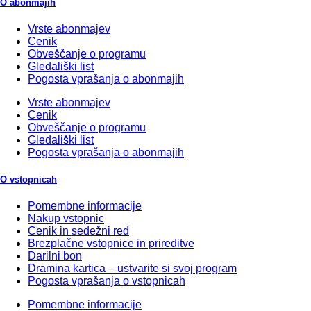
O abonmajih
Vrste abonmajev
Cenik
Obveščanje o programu
Gledališki list
Pogosta vprašanja o abonmajih
Vrste abonmajev
Cenik
Obveščanje o programu
Gledališki list
Pogosta vprašanja o abonmajih
O vstopnicah
Pomembne informacije
Nakup vstopnic
Cenik in sedežni red
Brezplačne vstopnice in prireditve
Darilni bon
Dramina kartica – ustvarite si svoj program
Pogosta vprašanja o vstopnicah
Pomembne informacije