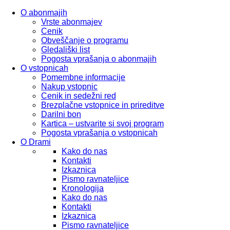
O abonmajih
Vrste abonmajev
Cenik
Obveščanje o programu
Gledališki list
Pogosta vprašanja o abonmajih
O vstopnicah
Pomembne informacije
Nakup vstopnic
Cenik in sedežni red
Brezplačne vstopnice in prireditve
Darilni bon
Kartica – ustvarite si svoj program
Pogosta vprašanja o vstopnicah
O Drami
Kako do nas
Kontakti
Izkaznica
Pismo ravnateljice
Kronologija
Kako do nas
Kontakti
Izkaznica
Pismo ravnateljice