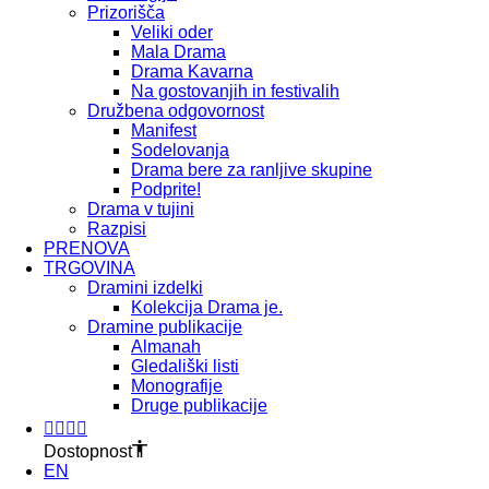
Prizorišča
Veliki oder
Mala Drama
Drama Kavarna
Na gostovanjih in festivalih
Družbena odgovornost
Manifest
Sodelovanja
Drama bere za ranljive skupine
Podprite!
Drama v tujini
Razpisi
PRENOVA
TRGOVINA
Dramini izdelki
Kolekcija Drama je.
Dramine publikacije
Almanah
Gledališki listi
Monografije
Druge publikacije
Dostopnost
EN