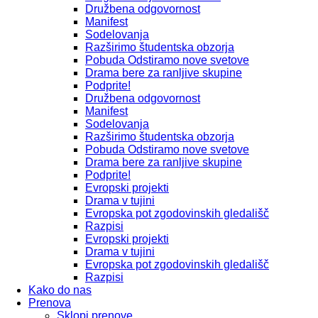
Družbena odgovornost
Manifest
Sodelovanja
Razširimo študentska obzorja
Pobuda Odstiramo nove svetove
Drama bere za ranljive skupine
Podprite!
Družbena odgovornost
Manifest
Sodelovanja
Razširimo študentska obzorja
Pobuda Odstiramo nove svetove
Drama bere za ranljive skupine
Podprite!
Evropski projekti
Drama v tujini
Evropska pot zgodovinskih gledališč
Razpisi
Evropski projekti
Drama v tujini
Evropska pot zgodovinskih gledališč
Razpisi
Kako do nas
Prenova
Sklopi prenove