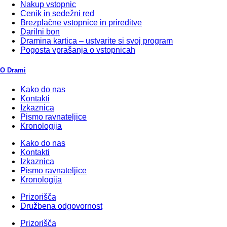
Nakup vstopnic
Cenik in sedežni red
Brezplačne vstopnice in prireditve
Darilni bon
Dramina kartica – ustvarite si svoj program
Pogosta vprašanja o vstopnicah
O Drami
Kako do nas
Kontakti
Izkaznica
Pismo ravnateljice
Kronologija
Kako do nas
Kontakti
Izkaznica
Pismo ravnateljice
Kronologija
Prizorišča
Družbena odgovornost
Prizorišča