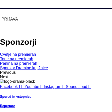
PRIJAVA
Zaščitno z
reCAPTCHA
pod
pogoji
.
Sponzorji
Cvetje na premierah
Torte na premierah
Penina na premierah
Sponzor Dramine knjižnice
Previous
Next
Facebook-f
Youtube
Instagram
Soundcloud
Spored in vstopnice
Repertoar