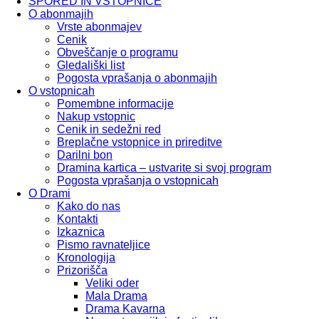
SPORED IN VSTOPNICE
O abonmajih
Vrste abonmajev
Cenik
Obveščanje o programu
Gledališki list
Pogosta vprašanja o abonmajih
O vstopnicah
Pomembne informacije
Nakup vstopnic
Cenik in sedežni red
Breplačne vstopnice in prireditve
Darilni bon
Dramina kartica – ustvarite si svoj program
Pogosta vprašanja o vstopnicah
O Drami
Kako do nas
Kontakti
Izkaznica
Pismo ravnateljice
Kronologija
Prizorišča
Veliki oder
Mala Drama
Drama Kavarna