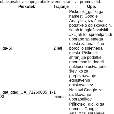
obiskovalcev, stopnja obiskov ene strani, vir prometa itd.
Piškotek
Trajanje
Opis
Piškotek _ga, ki ga
namesti Google
Analytics, izračuna
podatke o obiskovalcih,
sejah in oglaševalskih
akcijah ter spremlja tudi
uporabo spletnega
mesta za analitično
_ga-SI
2 leti
poročilo spletnega
mesta. Piškotek
shranjuje podatke
anonimno in dodeli
naključno ustvarjeno
številko za
prepoznavanje
edinstvenih
obiskovalcev.
Nastavi Google za
_gat_gtag_UA_71260805_1-
1
razlikovanje
SI
minuto
uporabnikov.
Piškotek _gid, ki ga
namesti Google
Analytics, shranjuje