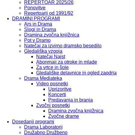
REPERTOAR 2025/26
Ponovitve
Repertoarji od 1991/92
DRAMINI PROGRAMI
Ars in Drama
Slogi in Drama
Dramina zvočna knjižnica
Pot v Dramo
Natečaj za izvirno dramsko besedilo
Gledališka vzgoja
Natečaj Najst
Abonmaji za otroke in mlade
Za vrtce in šole
Gledališke delavnice in ogled zaodrja
Drama Mediateka
Video posnetki
Uprizoritve
Koncerti
Predavanja in branja
Zvočni posnetki
Dramina zvočna knjižnica
Zvočne drame
Dosedanji programi
Drama Laboratorij
Družabno Družbeno