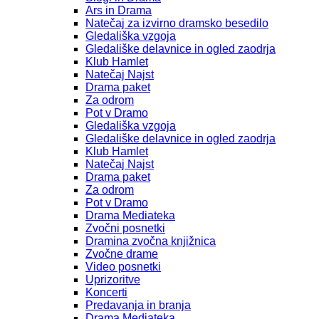
Ars in Drama
Natečaj za izvirno dramsko besedilo
Gledališka vzgoja
Gledališke delavnice in ogled zaodrja
Klub Hamlet
Natečaj Najst
Drama paket
Za odrom
Pot v Dramo
Gledališka vzgoja
Gledališke delavnice in ogled zaodrja
Klub Hamlet
Natečaj Najst
Drama paket
Za odrom
Pot v Dramo
Drama Mediateka
Zvočni posnetki
Dramina zvočna knjižnica
Zvočne drame
Video posnetki
Uprizoritve
Koncerti
Predavanja in branja
Drama Mediateka