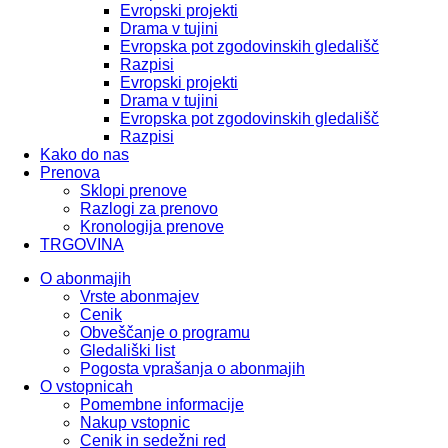
Evropski projekti
Drama v tujini
Evropska pot zgodovinskih gledališč
Razpisi
Evropski projekti
Drama v tujini
Evropska pot zgodovinskih gledališč
Razpisi
Kako do nas
Prenova
Sklopi prenove
Razlogi za prenovo
Kronologija prenove
TRGOVINA
O abonmajih
Vrste abonmajev
Cenik
Obveščanje o programu
Gledališki list
Pogosta vprašanja o abonmajih
O vstopnicah
Pomembne informacije
Nakup vstopnic
Cenik in sedežni red