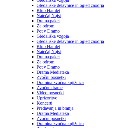
Gledališka vzgoja
Gledališke delavnice in ogled zaodrja
Klub Hamlet
Natečaj Najst
Drama paket
Za odrom
Pot v Dramo
Gledališka vzgoja
Gledališke delavnice in ogled zaodrja
Klub Hamlet
Natečaj Najst
Drama paket
Za odrom
Pot v Dramo
Drama Mediateka
Zvočni posnetki
Dramina zvočna knjižnica
Zvočne drame
Video posnetki
Uprizoritve
Koncerti
Predavanja in branja
Drama Mediateka
Zvočni posnetki
Dramina zvočna knjižnica