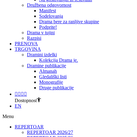
Družbena odgovornost
Manifest
Sodelovanja
Drama bere za ranljive skupine
Podprite!
Drama v tujini
Razpisi
PRENOVA
TRGOVINA
Dramini izdelki
Kolekcija Drama je.
Dramine publikacije
Almanah
Gledališki listi
Monografije
Druge publikacije
Dostopnost
EN
Menu
REPERTOAR
REPERTOAR 2026/27