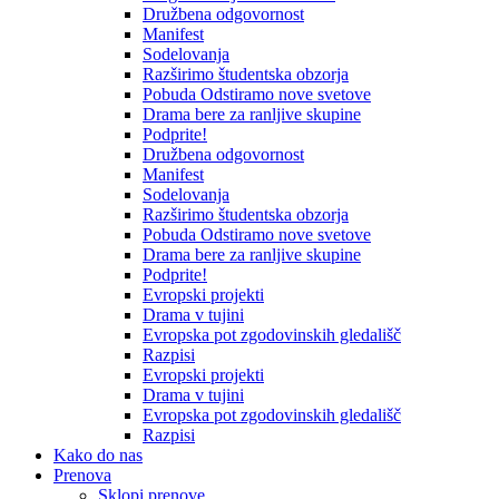
Družbena odgovornost
Manifest
Sodelovanja
Razširimo študentska obzorja
Pobuda Odstiramo nove svetove
Drama bere za ranljive skupine
Podprite!
Družbena odgovornost
Manifest
Sodelovanja
Razširimo študentska obzorja
Pobuda Odstiramo nove svetove
Drama bere za ranljive skupine
Podprite!
Evropski projekti
Drama v tujini
Evropska pot zgodovinskih gledališč
Razpisi
Evropski projekti
Drama v tujini
Evropska pot zgodovinskih gledališč
Razpisi
Kako do nas
Prenova
Sklopi prenove