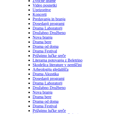
Zvočne drame
Video posnetki
Uprizoritve
Koncerti
Predavanja in branja
Dosedanji programi
Drama Laboratorij
Družabno Družbeno
Nova branja
Drama bere
Drama od doma
Drama Festival
Prižgimo lučke sreče
Literarna potovanja z Beletrino
Skodelica literature v nemščini
Arheologija gledališča
Drama Akustika
Dosedanji programi
Drama Laboratorij
Družabno Družbeno
Nova branja
Drama bere
Drama od doma
Drama Festival
Prižgimo lučke sreče