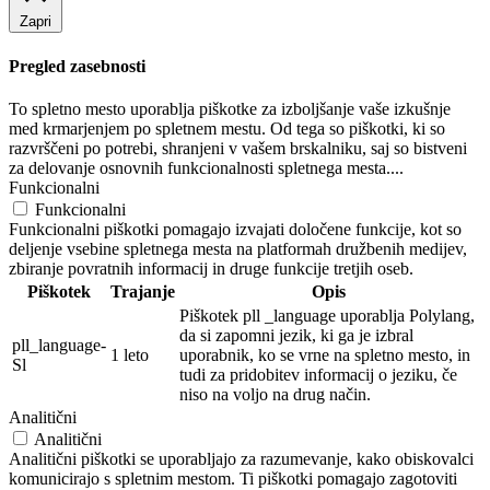
Zapri
Pregled zasebnosti
To spletno mesto uporablja piškotke za izboljšanje vaše izkušnje
med krmarjenjem po spletnem mestu. Od tega so piškotki, ki so
razvrščeni po potrebi, shranjeni v vašem brskalniku, saj so bistveni
za delovanje osnovnih funkcionalnosti spletnega mesta....
Funkcionalni
Funkcionalni
Funkcionalni piškotki pomagajo izvajati določene funkcije, kot so
deljenje vsebine spletnega mesta na platformah družbenih medijev,
zbiranje povratnih informacij in druge funkcije tretjih oseb.
Piškotek
Trajanje
Opis
Piškotek pll _language uporablja Polylang,
da si zapomni jezik, ki ga je izbral
pll_language-
1 leto
uporabnik, ko se vrne na spletno mesto, in
Sl
tudi za pridobitev informacij o jeziku, če
niso na voljo na drug način.
Analitični
Analitični
Analitični piškotki se uporabljajo za razumevanje, kako obiskovalci
komunicirajo s spletnim mestom. Ti piškotki pomagajo zagotoviti