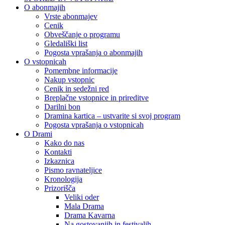
O abonmajih
Vrste abonmajev
Cenik
Obveščanje o programu
Gledališki list
Pogosta vprašanja o abonmajih
O vstopnicah
Pomembne informacije
Nakup vstopnic
Cenik in sedežni red
Breplačne vstopnice in prireditve
Darilni bon
Dramina kartica – ustvarite si svoj program
Pogosta vprašanja o vstopnicah
O Drami
Kako do nas
Kontakti
Izkaznica
Pismo ravnateljice
Kronologija
Prizorišča
Veliki oder
Mala Drama
Drama Kavarna
Na gostovanjih in festivalih