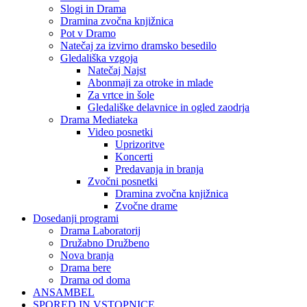
Slogi in Drama
Dramina zvočna knjižnica
Pot v Dramo
Natečaj za izvirno dramsko besedilo
Gledališka vzgoja
Natečaj Najst
Abonmaji za otroke in mlade
Za vrtce in šole
Gledališke delavnice in ogled zaodrja
Drama Mediateka
Video posnetki
Uprizoritve
Koncerti
Predavanja in branja
Zvočni posnetki
Dramina zvočna knjižnica
Zvočne drame
Dosedanji programi
Drama Laboratorij
Družabno Družbeno
Nova branja
Drama bere
Drama od doma
ANSAMBEL
SPORED IN VSTOPNICE