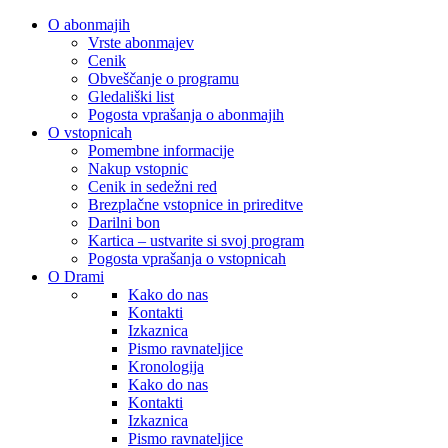
O abonmajih
Vrste abonmajev
Cenik
Obveščanje o programu
Gledališki list
Pogosta vprašanja o abonmajih
O vstopnicah
Pomembne informacije
Nakup vstopnic
Cenik in sedežni red
Brezplačne vstopnice in prireditve
Darilni bon
Kartica – ustvarite si svoj program
Pogosta vprašanja o vstopnicah
O Drami
Kako do nas
Kontakti
Izkaznica
Pismo ravnateljice
Kronologija
Kako do nas
Kontakti
Izkaznica
Pismo ravnateljice