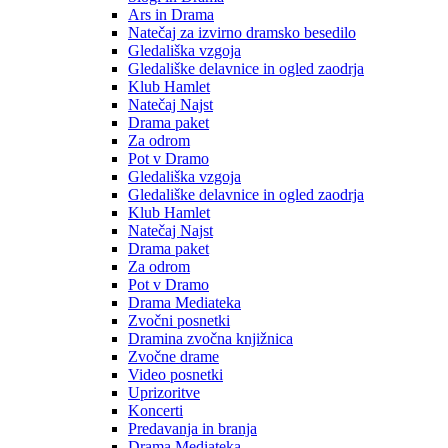
Ars in Drama
Natečaj za izvirno dramsko besedilo
Gledališka vzgoja
Gledališke delavnice in ogled zaodrja
Klub Hamlet
Natečaj Najst
Drama paket
Za odrom
Pot v Dramo
Gledališka vzgoja
Gledališke delavnice in ogled zaodrja
Klub Hamlet
Natečaj Najst
Drama paket
Za odrom
Pot v Dramo
Drama Mediateka
Zvočni posnetki
Dramina zvočna knjižnica
Zvočne drame
Video posnetki
Uprizoritve
Koncerti
Predavanja in branja
Drama Mediateka