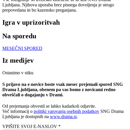
Ljubljana. Njihova uporaba brez pisnega dovoljenja je strogo
prepovedana in bo kazensko preganjana.
Igra v uprizoritvah
Na sporedu
MESEČNI SPORED
Iz medijev
Ostanimo v stiku
S prijavo na e-novice boste vsak mesec prejemali spored SNG
Drama Ljubljana, obenem pa vas bomo z novicami redno
obveščali o dogajanju v Drami.
Od prejemanja obvestil se lahko kadarkoli odjavite.
Več informacij o
politiki varovanja osebnih podatkov
SNG Drama
Ljubljana je dostopnih na
www.drama.si
.
VPIŠITE SVOJ E-NASLOV *