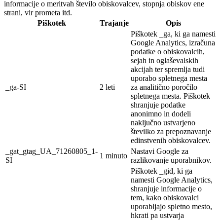
informacije o meritvah število obiskovalcev, stopnja obiskov ene
strani, vir prometa itd.
Piškotek
Trajanje
Opis
Piškotek _ga, ki ga namesti
Google Analytics, izračuna
podatke o obiskovalcih,
sejah in oglaševalskih
akcijah ter spremlja tudi
uporabo spletnega mesta
_ga-SI
2 leti
za analitično poročilo
spletnega mesta. Piškotek
shranjuje podatke
anonimno in dodeli
naključno ustvarjeno
številko za prepoznavanje
edinstvenih obiskovalcev.
_gat_gtag_UA_71260805_1-
Nastavi Google za
1 minuto
SI
razlikovanje uporabnikov.
Piškotek _gid, ki ga
namesti Google Analytics,
shranjuje informacije o
tem, kako obiskovalci
uporabljajo spletno mesto,
hkrati pa ustvarja