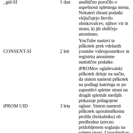
_gid-SI
1 dan
analitično poročilo o
uspešnosti spletnega mesta.
Nekateri zbrani podatki
vključujejo število
obiskovalcev, njihov vir in
strani, ki jih obiščejo
anonimno.
YouTube nastavi ta
piškotek prek vdelanih
CONSENT-SI
2 leti
youtube videoposnetkov in
registrira anonimne
statistične podatke.
iPROMov oglaševalski
piškotek deluje na
način,
da sistem namesti piškotek
na
podlagi
katerega se po
zapustitvi spletne strani na
drugih spletnih medijih
prikazuje prilagojene
iPROM UID
3 leta
oglase. Sistem namesti
piškotek
uporabniškemu
profilu (brskalniku) ob
predhodno izrecno
pridobljenem soglasju na
spletni strani. Uporabnikov