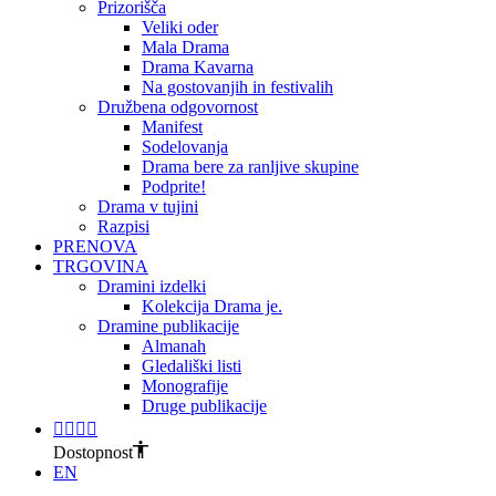
Prizorišča
Veliki oder
Mala Drama
Drama Kavarna
Na gostovanjih in festivalih
Družbena odgovornost
Manifest
Sodelovanja
Drama bere za ranljive skupine
Podprite!
Drama v tujini
Razpisi
PRENOVA
TRGOVINA
Dramini izdelki
Kolekcija Drama je.
Dramine publikacije
Almanah
Gledališki listi
Monografije
Druge publikacije
Dostopnost
EN