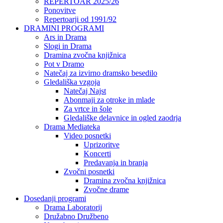
REPERTOAR 2025/26
Ponovitve
Repertoarji od 1991/92
DRAMINI PROGRAMI
Ars in Drama
Slogi in Drama
Dramina zvočna knjižnica
Pot v Dramo
Natečaj za izvirno dramsko besedilo
Gledališka vzgoja
Natečaj Najst
Abonmaji za otroke in mlade
Za vrtce in šole
Gledališke delavnice in ogled zaodrja
Drama Mediateka
Video posnetki
Uprizoritve
Koncerti
Predavanja in branja
Zvočni posnetki
Dramina zvočna knjižnica
Zvočne drame
Dosedanji programi
Drama Laboratorij
Družabno Družbeno