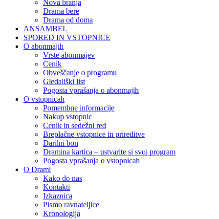
Nova branja
Drama bere
Drama od doma
ANSAMBEL
SPORED IN VSTOPNICE
O abonmajih
Vrste abonmajev
Cenik
Obveščanje o programu
Gledališki list
Pogosta vprašanja o abonmajih
O vstopnicah
Pomembne informacije
Nakup vstopnic
Cenik in sedežni red
Breplačne vstopnice in prireditve
Darilni bon
Dramina kartica – ustvarite si svoj program
Pogosta vprašanja o vstopnicah
O Drami
Kako do nas
Kontakti
Izkaznica
Pismo ravnateljice
Kronologija