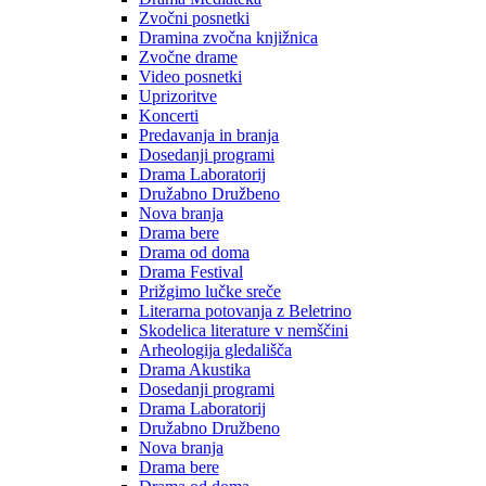
Zvočni posnetki
Dramina zvočna knjižnica
Zvočne drame
Video posnetki
Uprizoritve
Koncerti
Predavanja in branja
Dosedanji programi
Drama Laboratorij
Družabno Družbeno
Nova branja
Drama bere
Drama od doma
Drama Festival
Prižgimo lučke sreče
Literarna potovanja z Beletrino
Skodelica literature v nemščini
Arheologija gledališča
Drama Akustika
Dosedanji programi
Drama Laboratorij
Družabno Družbeno
Nova branja
Drama bere