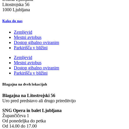
Litostrojska 56
1000 Ljubljana
Kako do nas
Zemljevid
Mestni avtobus
Dostop gibalno oviranim
Parkirišča v bližini
Zemljevid
Mestni avtobus
Dostop gibalno oviranim
Parkirišča v bližini
Blagajna na dveh lokacijah
Blagajna na Litostrojski 56
Uro pred predstavo ali drugo prireditvijo
SNG Opera in balet Ljubljana
Župančičeva 1
Od ponedeljka do petka
Od 14.00 do 17.00