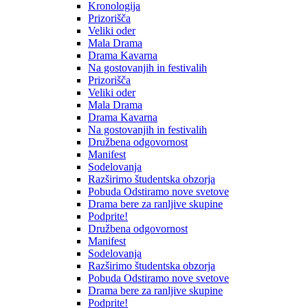
Kronologija
Prizorišča
Veliki oder
Mala Drama
Drama Kavarna
Na gostovanjih in festivalih
Prizorišča
Veliki oder
Mala Drama
Drama Kavarna
Na gostovanjih in festivalih
Družbena odgovornost
Manifest
Sodelovanja
Razširimo študentska obzorja
Pobuda Odstiramo nove svetove
Drama bere za ranljive skupine
Podprite!
Družbena odgovornost
Manifest
Sodelovanja
Razširimo študentska obzorja
Pobuda Odstiramo nove svetove
Drama bere za ranljive skupine
Podprite!