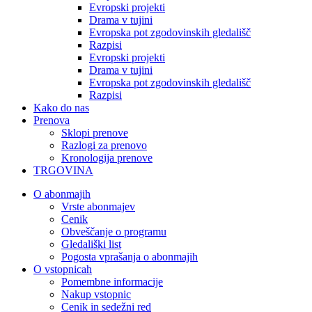
Evropski projekti
Drama v tujini
Evropska pot zgodovinskih gledališč
Razpisi
Evropski projekti
Drama v tujini
Evropska pot zgodovinskih gledališč
Razpisi
Kako do nas
Prenova
Sklopi prenove
Razlogi za prenovo
Kronologija prenove
TRGOVINA
O abonmajih
Vrste abonmajev
Cenik
Obveščanje o programu
Gledališki list
Pogosta vprašanja o abonmajih
O vstopnicah
Pomembne informacije
Nakup vstopnic
Cenik in sedežni red