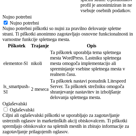
profil je
anonimi
ziran in ne
vsebuje osebnih
podatkov.
Nujno potrebni
Nujno potrebni
Nujno potrebni piškotki so nujni za pravilno delovanje spletne
strani. Ti piškotki anonimno zagotavljajo osnovne funkcionalnosti in
varnostne funkcije spletnega mesta.
Piškotek
Trajanje
Opis
Ta piškotek uporablja tema spletnega
mesta WordPress. Lastniku spletnega
elementor-Sl
nikoli
mesta omogoča implementacijo ali
spreminjanje vsebine spletnega mesta v
realnem času.
Ta piškotek nastavi ponudnik Litespeed
ls_smartpush-
Server. Ta piškotek strežniku omogoča
2 meseca
SI
shranjevanje nastavitev in izboljšanje
delovanja spletnega mesta.
Oglaševalski
Oglaševalski
Ciljni ali oglaševalski piškotki se uporabljajo za zagotavljanje
ustreznih oglasov in marketinških akcij obiskovalcem. Ti piškotki
spremljajo obiskovalce na spletnih mestih in zbirajo informacije za
zagotavljanje prilagojenih oglasov.