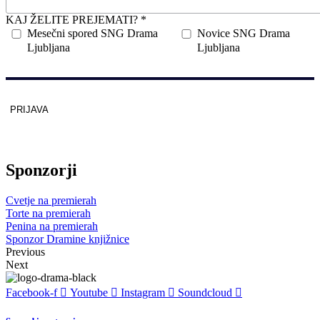
KAJ ŽELITE PREJEMATI? *
Mesečni spored SNG Drama
Novice SNG Drama
Ljubljana
Ljubljana
PRIJAVA
Zaščitno z
reCAPTCHA
pod
pogoji
.
Sponzorji
Cvetje na premierah
Torte na premierah
Penina na premierah
Sponzor Dramine knjižnice
Previous
Next
Facebook-f
Youtube
Instagram
Soundcloud