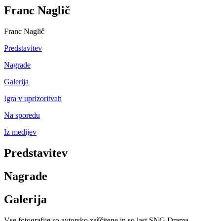
Franc Naglič
Franc Naglič
Predstavitev
Nagrade
Galerija
Igra v uprizoritvah
Na sporedu
Iz medijev
Predstavitev
Nagrade
Galerija
Vse fotografije so avtorsko zaščitene in so last SNG Drama