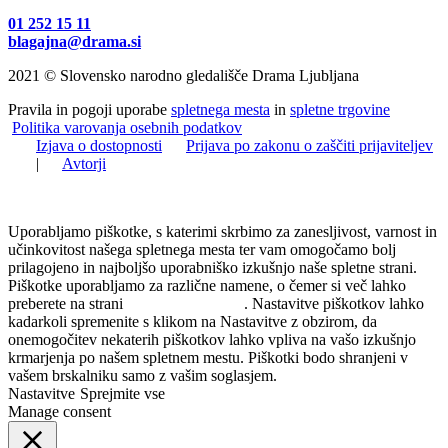
01 252 15 11
blagajna@drama.si
2021 © Slovensko narodno gledališče Drama Ljubljana
Pravila in pogoji uporabe
spletnega mesta
in
spletne trgovine
Politika varovanja osebnih podatkov
Izjava o dostopnosti
Prijava po zakonu o zaščiti prijaviteljev
|
Avtorji
Uporabljamo piškotke, s katerimi skrbimo za zanesljivost, varnost in
učinkovitost našega spletnega mesta ter vam omogočamo bolj
prilagojeno in najboljšo uporabniško izkušnjo naše spletne strani.
Piškotke uporabljamo za različne namene, o čemer si več lahko
preberete na strani
Politika zasebnosti
. Nastavitve piškotkov lahko
kadarkoli spremenite s klikom na Nastavitve z obzirom, da
onemogočitev nekaterih piškotkov lahko vpliva na vašo izkušnjo
krmarjenja po našem spletnem mestu. Piškotki bodo shranjeni v
vašem brskalniku samo z vašim soglasjem.
Nastavitve
Sprejmite vse
Manage consent