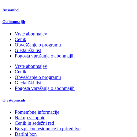
Ansambel
O abonmajih
Vrste abonmajev
Cenik
Obveščanje o programu
Gledališki list
Pogosta vprašanja o abonmajih
Vrste abonmajev
Cenik
Obveščanje o programu
Gledališki list
Pogosta vprašanja o abonmajih
O vstopnicah
Pomembne informacije
Nakup vstopnic
Cenik in sedežni red
Brezplačne vstopnice in prireditve
Darilni bon