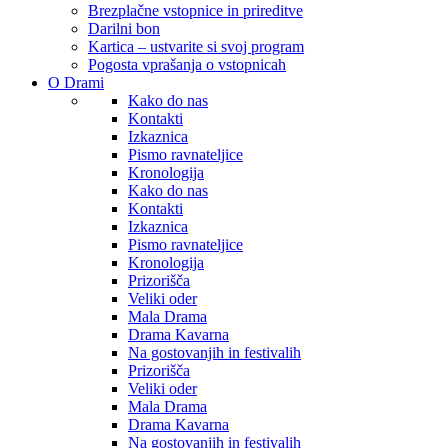
Brezplačne vstopnice in prireditve
Darilni bon
Kartica – ustvarite si svoj program
Pogosta vprašanja o vstopnicah
O Drami
Kako do nas
Kontakti
Izkaznica
Pismo ravnateljice
Kronologija
Kako do nas
Kontakti
Izkaznica
Pismo ravnateljice
Kronologija
Prizorišča
Veliki oder
Mala Drama
Drama Kavarna
Na gostovanjih in festivalih
Prizorišča
Veliki oder
Mala Drama
Drama Kavarna
Na gostovanjih in festivalih