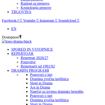
Razlogi za prenovo
Kronologija prenove
TRGOVINA
Facebook-f
Youtube
Instagram
Soundcloud
EN
Dostopnost
SPORED IN VSTOPNICE
REPERTOAR
Repertoar 2026/27
Ponovitve
Repertoarji od 1991/92
DRAMINI PROGRAMI
Pogovori o igri
Dramina zvočna knjižnica
Slogi in Drama
Ars in Drama
Natečaj za izvirno dramsko besedilo
Pogovori o igri
Dramina zvočna knjižnica
Slogi in Drama