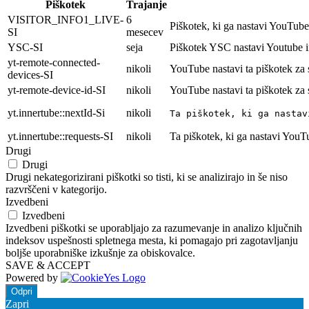
Piškotek
Trajanje
VISITOR_INFO1_LIVE-
6
Piškotek, ki ga nastavi YouTube 
SI
mesecev
YSC-SI
seja
Piškotek YSC nastavi Youtube i
yt-remote-connected-
nikoli
YouTube nastavi ta piškotek za
devices-SI
yt-remote-device-id-SI
nikoli
YouTube nastavi ta piškotek za
yt.innertube::nextId-Si
nikoli
Ta piškotek, ki ga nastav
yt.innertube::requests-SI
nikoli
Ta piškotek, ki ga nastavi YouT
Drugi
Drugi
Drugi nekategorizirani piškotki so tisti, ki se analizirajo in še niso
razvrščeni v kategorijo.
Izvedbeni
Izvedbeni
Izvedbeni piškotki se uporabljajo za razumevanje in analizo ključnih
indeksov uspešnosti spletnega mesta, ki pomagajo pri zagotavljanju
boljše uporabniške izkušnje za obiskovalce.
SAVE & ACCEPT
Powered by
Odpri
Zapri