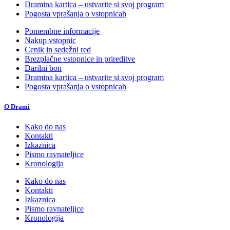
Dramina kartica – ustvarite si svoj program
Pogosta vprašanja o vstopnicah
Pomembne informacije
Nakup vstopnic
Cenik in sedežni red
Brezplačne vstopnice in prireditve
Darilni bon
Dramina kartica – ustvarite si svoj program
Pogosta vprašanja o vstopnicah
O Drami
Kako do nas
Kontakti
Izkaznica
Pismo ravnateljice
Kronologija
Kako do nas
Kontakti
Izkaznica
Pismo ravnateljice
Kronologija