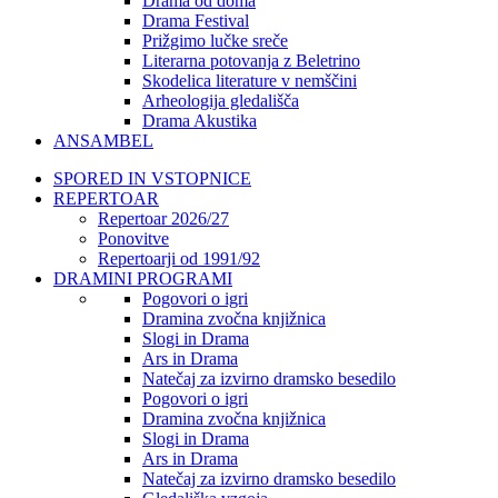
Drama od doma
Drama Festival
Prižgimo lučke sreče
Literarna potovanja z Beletrino
Skodelica literature v nemščini
Arheologija gledališča
Drama Akustika
ANSAMBEL
SPORED IN VSTOPNICE
REPERTOAR
Repertoar 2026/27
Ponovitve
Repertoarji od 1991/92
DRAMINI PROGRAMI
Pogovori o igri
Dramina zvočna knjižnica
Slogi in Drama
Ars in Drama
Natečaj za izvirno dramsko besedilo
Pogovori o igri
Dramina zvočna knjižnica
Slogi in Drama
Ars in Drama
Natečaj za izvirno dramsko besedilo