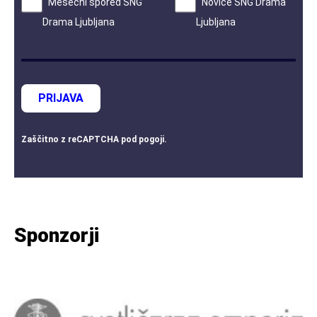
Mesečni spored SNG
Novice SNG Drama
Drama Ljubljana
Ljubljana
PRIJAVA
Zaščitno z
reCAPTCHA
pod
pogoji
.
Sponzorji