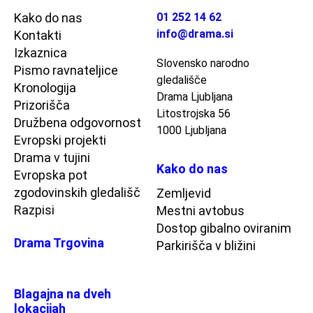
Kako do nas
01 252 14 62
info@drama.si
Kontakti
Izkaznica
Slovensko narodno
Pismo ravnateljice
gledališče
Kronologija
Drama Ljubljana
Prizorišča
Litostrojska 56
Družbena odgovornost
1000 Ljubljana
Evropski projekti
Drama v tujini
Kako do nas
Evropska pot
zgodovinskih gledališč
Zemljevid
Razpisi
Mestni avtobus
Dostop gibalno oviranim
Drama Trgovina
Parkirišča v bližini
Blagajna na dveh
lokacijah