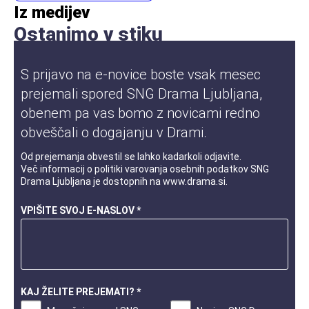
Iz medijev
Ostanimo v stiku
S prijavo na e-novice boste vsak mesec
prejemali spored SNG Drama Ljubljana,
obenem pa vas bomo z novicami redno
obveščali o dogajanju v Drami.
Od prejemanja obvestil se lahko kadarkoli odjavite.
Več informacij o
politiki varovanja osebnih podatkov
SNG
Drama Ljubljana je dostopnih na
www.drama.si
.
VPIŠITE SVOJ E-NASLOV *
KAJ ŽELITE PREJEMATI? *