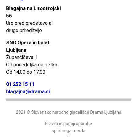
Blagajna na Litostrojski
56
Uro pred predstavo ali
drugo prireditvijo
SNG Opera in balet
Ljubljana
Župančičeva 1
Od ponedeljka do petka
Od 14.00 do 17.00
01 252 15 11
blagajna@drama.si
2021 © Slovensko narodno gledališče Drama Ljubljana
Pravila in pogoji uporabe
spletnega mesta