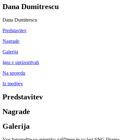
Dana Dumitrescu
Dana Dumitrescu
Predstavitev
Nagrade
Galerija
Igra v uprizoritvah
Na sporedu
Iz medijev
Predstavitev
Nagrade
Galerija
Vse fotografije so avtorsko zaščitene in so last SNG Drama