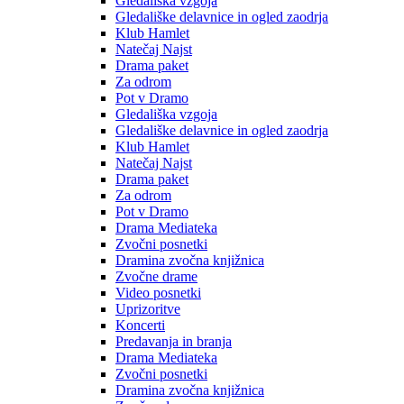
Gledališka vzgoja
Gledališke delavnice in ogled zaodrja
Klub Hamlet
Natečaj Najst
Drama paket
Za odrom
Pot v Dramo
Gledališka vzgoja
Gledališke delavnice in ogled zaodrja
Klub Hamlet
Natečaj Najst
Drama paket
Za odrom
Pot v Dramo
Drama Mediateka
Zvočni posnetki
Dramina zvočna knjižnica
Zvočne drame
Video posnetki
Uprizoritve
Koncerti
Predavanja in branja
Drama Mediateka
Zvočni posnetki
Dramina zvočna knjižnica