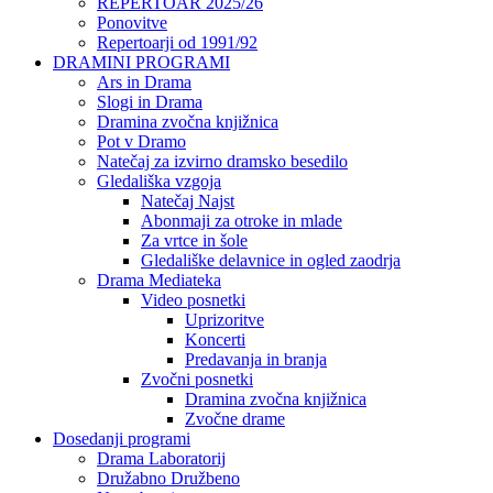
REPERTOAR 2025/26
Ponovitve
Repertoarji od 1991/92
DRAMINI PROGRAMI
Ars in Drama
Slogi in Drama
Dramina zvočna knjižnica
Pot v Dramo
Natečaj za izvirno dramsko besedilo
Gledališka vzgoja
Natečaj Najst
Abonmaji za otroke in mlade
Za vrtce in šole
Gledališke delavnice in ogled zaodrja
Drama Mediateka
Video posnetki
Uprizoritve
Koncerti
Predavanja in branja
Zvočni posnetki
Dramina zvočna knjižnica
Zvočne drame
Dosedanji programi
Drama Laboratorij
Družabno Družbeno