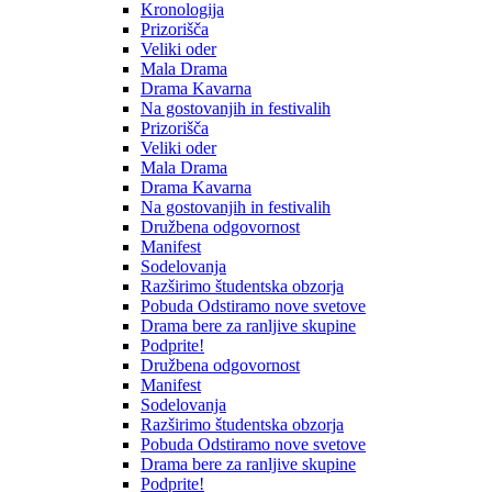
Kronologija
Prizorišča
Veliki oder
Mala Drama
Drama Kavarna
Na gostovanjih in festivalih
Prizorišča
Veliki oder
Mala Drama
Drama Kavarna
Na gostovanjih in festivalih
Družbena odgovornost
Manifest
Sodelovanja
Razširimo študentska obzorja
Pobuda Odstiramo nove svetove
Drama bere za ranljive skupine
Podprite!
Družbena odgovornost
Manifest
Sodelovanja
Razširimo študentska obzorja
Pobuda Odstiramo nove svetove
Drama bere za ranljive skupine
Podprite!