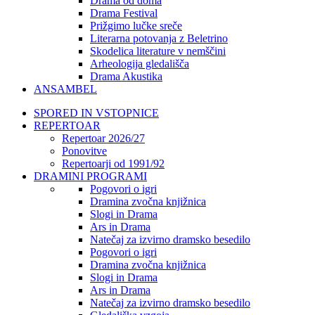
Drama od doma
Drama Festival
Prižgimo lučke sreče
Literarna potovanja z Beletrino
Skodelica literature v nemščini
Arheologija gledališča
Drama Akustika
ANSAMBEL
SPORED IN VSTOPNICE
REPERTOAR
Repertoar 2026/27
Ponovitve
Repertoarji od 1991/92
DRAMINI PROGRAMI
Pogovori o igri
Dramina zvočna knjižnica
Slogi in Drama
Ars in Drama
Natečaj za izvirno dramsko besedilo
Pogovori o igri
Dramina zvočna knjižnica
Slogi in Drama
Ars in Drama
Natečaj za izvirno dramsko besedilo