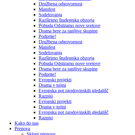
Družbena odgovornost
Manifest
Sodelovanja
Razširimo študentska obzorja
Pobuda Odstiramo nove svetove
Drama bere za ranljive skupine
Podprite!
Družbena odgovornost
Manifest
Sodelovanja
Razširimo študentska obzorja
Pobuda Odstiramo nove svetove
Drama bere za ranljive skupine
Podprite!
Evropski projekti
Drama v tujini
Evropska pot zgodovinskih gledališč
Razpisi
Evropski projekti
Drama v tujini
Evropska pot zgodovinskih gledališč
Razpisi
Kako do nas
Prenova
Sklopi prenove