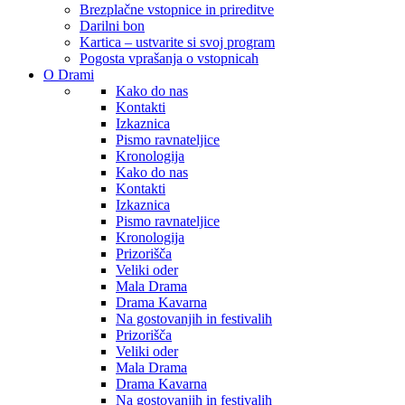
Brezplačne vstopnice in prireditve
Darilni bon
Kartica – ustvarite si svoj program
Pogosta vprašanja o vstopnicah
O Drami
Kako do nas
Kontakti
Izkaznica
Pismo ravnateljice
Kronologija
Kako do nas
Kontakti
Izkaznica
Pismo ravnateljice
Kronologija
Prizorišča
Veliki oder
Mala Drama
Drama Kavarna
Na gostovanjih in festivalih
Prizorišča
Veliki oder
Mala Drama
Drama Kavarna
Na gostovanjih in festivalih