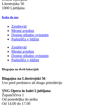
Litostrojska 56
1000 Ljubljana
Kako do nas
Zemljevid
Mestni avtobus
Dostop gibalno oviranim
Parkirišča v bližini
Zemljevid
Mestni avtobus
Dostop gibalno oviranim
Parkirišča v bližini
Blagajna na dveh lokacijah
Blagajna na Litostrojski 56
Uro pred predstavo ali drugo prireditvijo
SNG Opera in balet Ljubljana
Župančičeva 1
Od ponedeljka do petka
Od 14.00 do 17.00