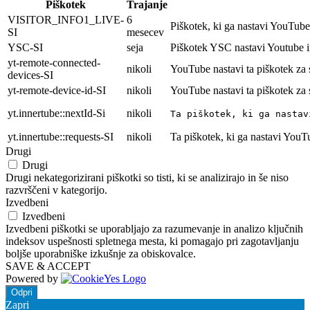
Piškotek
Trajanje
VISITOR_INFO1_LIVE-
6
Piškotek, ki ga nastavi YouTube 
SI
mesecev
YSC-SI
seja
Piškotek YSC nastavi Youtube i
yt-remote-connected-
nikoli
YouTube nastavi ta piškotek za
devices-SI
yt-remote-device-id-SI
nikoli
YouTube nastavi ta piškotek za
yt.innertube::nextId-Si
nikoli
Ta piškotek, ki ga nastav
yt.innertube::requests-SI
nikoli
Ta piškotek, ki ga nastavi YouT
Drugi
Drugi
Drugi nekategorizirani piškotki so tisti, ki se analizirajo in še niso
razvrščeni v kategorijo.
Izvedbeni
Izvedbeni
Izvedbeni piškotki se uporabljajo za razumevanje in analizo ključnih
indeksov uspešnosti spletnega mesta, ki pomagajo pri zagotavljanju
boljše uporabniške izkušnje za obiskovalce.
SAVE & ACCEPT
Powered by
Odpri
Zapri