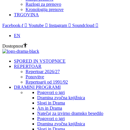
Razlogi za prenovo
Kronologija prenove
TRGOVINA
Facebook-f
Youtube
Instagram
Soundcloud
EN
Dostopnost
SPORED IN VSTOPNICE
REPERTOAR
Repertoar 2026/27
Ponovitve
Repertoarji od 1991/92
DRAMINI PROGRAMI
Pogovori o igri
Dramina zvočna knjižnica
Slogi in Drama
Ars in Drama
Natečaj za izvirno dramsko besedilo
Pogovori o igri
Dramina zvočna knjižnica
Slogi in Drama