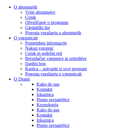
O abonmajih
Vrste abonmajev
Cenik
Obveščanje o programu
Gledališki list
Pogosta vprašanja o abonmajih
O vstopnicah
Pomembne informacije
Nakup vstopnic
Cenik in sedežni red
Brezplačne vstopnice in prireditve
Darilni bon
Kartica – ustvarite si svoj program
Pogosta vprašanja o vstopnicah
O Drami
Kako do nas
Kontakti
Izkaznica
Pismo ravnateljice
Kronologija
Kako do nas
Kontakti
Izkaznica
Pismo ravnateljice