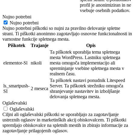
profil je
anonimi
ziran in ne
vsebuje osebnih
podatkov.
Nujno potrebni
Nujno potrebni
Nujno potrebni piškotki so nujni za pravilno delovanje spletne
strani. Ti piškotki anonimno zagotavljajo osnovne funkcionalnosti in
varnostne funkcije spletnega mesta.
Piškotek
Trajanje
Opis
Ta piškotek uporablja tema spletnega
mesta WordPress. Lastniku spletnega
elementor-Sl
nikoli
mesta omogoča implementacijo ali
spreminjanje vsebine spletnega mesta v
realnem času.
Ta piškotek nastavi ponudnik Litespeed
ls_smartpush-
Server. Ta piškotek strežniku omogoča
2 meseca
SI
shranjevanje nastavitev in izboljšanje
delovanja spletnega mesta.
Oglaševalski
Oglaševalski
Ciljni ali oglaševalski piškotki se uporabljajo za zagotavljanje
ustreznih oglasov in marketinških akcij obiskovalcem. Ti piškotki
spremljajo obiskovalce na spletnih mestih in zbirajo informacije za
zagotavljanje prilagojenih oglasov.