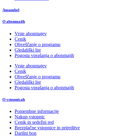
Ansambel
O abonmajih
Vrste abonmajev
Cenik
Obveščanje o programu
Gledališki list
Pogosta vprašanja o abonmajih
Vrste abonmajev
Cenik
Obveščanje o programu
Gledališki list
Pogosta vprašanja o abonmajih
O vstopnicah
Pomembne informacije
Nakup vstopnic
Cenik in sedežni red
Brezplačne vstopnice in prireditve
Darilni bon