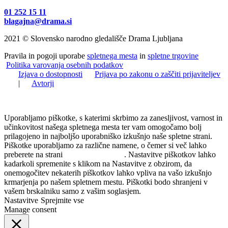
01 252 15 11
blagajna@drama.si
2021 © Slovensko narodno gledališče Drama Ljubljana
Pravila in pogoji uporabe
spletnega mesta
in
spletne trgovine
Politika varovanja osebnih podatkov
Izjava o dostopnosti
Prijava po zakonu o zaščiti prijaviteljev
|
Avtorji
Uporabljamo piškotke, s katerimi skrbimo za zanesljivost, varnost in
učinkovitost našega spletnega mesta ter vam omogočamo bolj
prilagojeno in najboljšo uporabniško izkušnjo naše spletne strani.
Piškotke uporabljamo za različne namene, o čemer si več lahko
preberete na strani
Politika zasebnosti
. Nastavitve piškotkov lahko
kadarkoli spremenite s klikom na Nastavitve z obzirom, da
onemogočitev nekaterih piškotkov lahko vpliva na vašo izkušnjo
krmarjenja po našem spletnem mestu. Piškotki bodo shranjeni v
vašem brskalniku samo z vašim soglasjem.
Nastavitve
Sprejmite vse
Manage consent