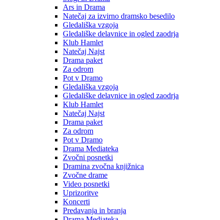
Ars in Drama
Natečaj za izvirno dramsko besedilo
Gledališka vzgoja
Gledališke delavnice in ogled zaodrja
Klub Hamlet
Natečaj Najst
Drama paket
Za odrom
Pot v Dramo
Gledališka vzgoja
Gledališke delavnice in ogled zaodrja
Klub Hamlet
Natečaj Najst
Drama paket
Za odrom
Pot v Dramo
Drama Mediateka
Zvočni posnetki
Dramina zvočna knjižnica
Zvočne drame
Video posnetki
Uprizoritve
Koncerti
Predavanja in branja
Drama Mediateka