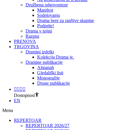
Družbena odgovornost
Manifest
Sodelovanja
Drama bere za ranljive skupine
Podprite!
Drama v tujini
Razpisi
PRENOVA
TRGOVINA
Dramini izdelki
Kolekcija Drama je.
Dramine publikacije
Almanah
Gledališki listi
Monografije
Druge publikacije
Dostopnost
EN
Menu
REPERTOAR
REPERTOAR 2026/27