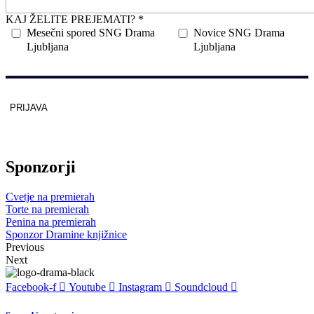
KAJ ŽELITE PREJEMATI? *
Mesečni spored SNG Drama
Novice SNG Drama
Ljubljana
Ljubljana
PRIJAVA
Zaščitno z
reCAPTCHA
pod
pogoji
.
Sponzorji
Cvetje na premierah
Torte na premierah
Penina na premierah
Sponzor Dramine knjižnice
Previous
Next
Facebook-f
Youtube
Instagram
Soundcloud