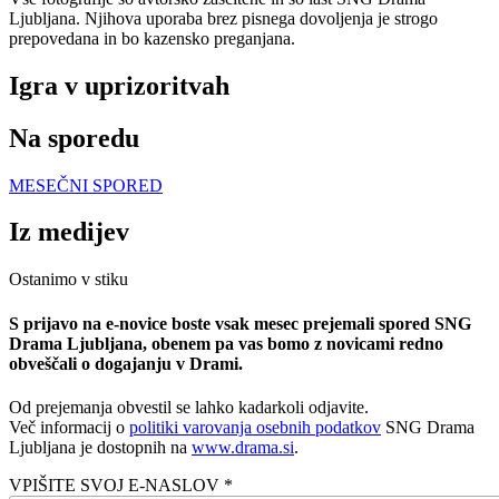
Ljubljana. Njihova uporaba brez pisnega dovoljenja je strogo
prepovedana in bo kazensko preganjana.
Igra v uprizoritvah
Na sporedu
MESEČNI SPORED
Iz medijev
Ostanimo v stiku
S prijavo na e-novice boste vsak mesec prejemali spored SNG
Drama Ljubljana, obenem pa vas bomo z novicami redno
obveščali o dogajanju v Drami.
Od prejemanja obvestil se lahko kadarkoli odjavite.
Več informacij o
politiki varovanja osebnih podatkov
SNG Drama
Ljubljana je dostopnih na
www.drama.si
.
VPIŠITE SVOJ E-NASLOV *