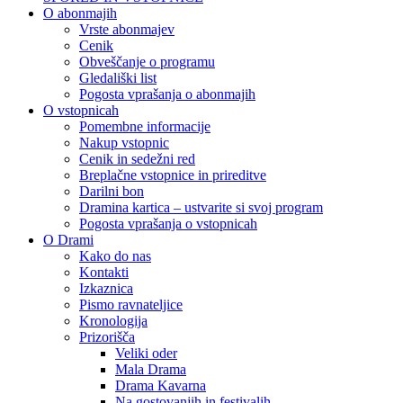
O abonmajih
Vrste abonmajev
Cenik
Obveščanje o programu
Gledališki list
Pogosta vprašanja o abonmajih
O vstopnicah
Pomembne informacije
Nakup vstopnic
Cenik in sedežni red
Breplačne vstopnice in prireditve
Darilni bon
Dramina kartica – ustvarite si svoj program
Pogosta vprašanja o vstopnicah
O Drami
Kako do nas
Kontakti
Izkaznica
Pismo ravnateljice
Kronologija
Prizorišča
Veliki oder
Mala Drama
Drama Kavarna
Na gostovanjih in festivalih