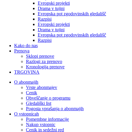
Evropski projekti
Drama v tujini
Evropska pot zgodovinskih gledališč
Razpisi
Evropski projekti
Drama v tujini
Evropska pot zgodovinskih gledališč
Razpisi
Kako do nas
Prenova
Sklopi prenove
Razlogi za prenovo
Kronologija prenove
TRGOVINA
O abonmajih
Vrste abonmajev
Cenik
Obveščanje o programu
Gledališki list
Pogosta vprašanja o abonmajih
O vstopnicah
Pomembne informacije
Nakup vstopnic
Cenik in sedežni red