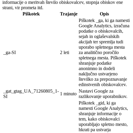
informacije o meritvah število obiskovalcev, stopnja obiskov ene
strani, vir prometa itd.
Piškotek
Trajanje
Opis
Piškotek _ga, ki ga namesti
Google Analytics, izračuna
podatke o obiskovalcih,
sejah in oglaševalskih
akcijah ter spremlja tudi
uporabo spletnega mesta
_ga-SI
2 leti
za analitično poročilo
spletnega mesta. Piškotek
shranjuje podatke
anonimno in dodeli
naključno ustvarjeno
številko za prepoznavanje
edinstvenih obiskovalcev.
_gat_gtag_UA_71260805_1-
Nastavi Google za
1 minuto
SI
razlikovanje uporabnikov.
Piškotek _gid, ki ga
namesti Google Analytics,
shranjuje informacije o
tem, kako obiskovalci
uporabljajo spletno mesto,
hkrati pa ustvarja