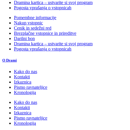
Dramina kartica – ustvarite si svoj program
Pogosta vprašanja o vstopnicah
Pomembne informacije
Nakup vstopnic
Cenik in sedežni red
Brezplačne vstopnice in prireditve
Darilni bon
Dramina kartica – ustvarite si svoj program
Pogosta vprašanja o vstopnicah
O Drami
Kako do nas
Kontakti
Izkaznica
Pismo ravnateljice
Kronologija
Kako do nas
Kontakti
Izkaznica
Pismo ravnateljice
Kronologija