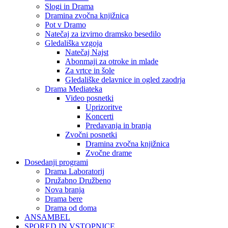
Slogi in Drama
Dramina zvočna knjižnica
Pot v Dramo
Natečaj za izvirno dramsko besedilo
Gledališka vzgoja
Natečaj Najst
Abonmaji za otroke in mlade
Za vrtce in šole
Gledališke delavnice in ogled zaodrja
Drama Mediateka
Video posnetki
Uprizoritve
Koncerti
Predavanja in branja
Zvočni posnetki
Dramina zvočna knjižnica
Zvočne drame
Dosedanji programi
Drama Laboratorij
Družabno Družbeno
Nova branja
Drama bere
Drama od doma
ANSAMBEL
SPORED IN VSTOPNICE