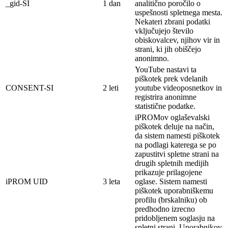
_gid-SI
1 dan
analitično poročilo o
uspešnosti spletnega mesta.
Nekateri zbrani podatki
vključujejo število
obiskovalcev, njihov vir in
strani, ki jih obiščejo
anonimno.
YouTube nastavi ta
piškotek prek vdelanih
CONSENT-SI
2 leti
youtube videoposnetkov in
registrira anonimne
statistične podatke.
iPROMov oglaševalski
piškotek deluje na
način,
da sistem namesti piškotek
na
podlagi
katerega se po
zapustitvi spletne strani na
drugih spletnih medijih
prikazuje prilagojene
iPROM UID
3 leta
oglase. Sistem namesti
piškotek
uporabniškemu
profilu (brskalniku) ob
predhodno izrecno
pridobljenem soglasju na
spletni strani. Uporabnikov