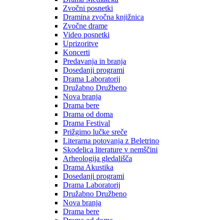
Zvočni posnetki
Dramina zvočna knjižnica
Zvočne drame
Video posnetki
Uprizoritve
Koncerti
Predavanja in branja
Dosedanji programi
Drama Laboratorij
Družabno Družbeno
Nova branja
Drama bere
Drama od doma
Drama Festival
Prižgimo lučke sreče
Literarna potovanja z Beletrino
Skodelica literature v nemščini
Arheologija gledališča
Drama Akustika
Dosedanji programi
Drama Laboratorij
Družabno Družbeno
Nova branja
Drama bere