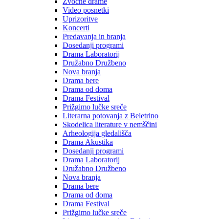
Zvočne drame
Video posnetki
Uprizoritve
Koncerti
Predavanja in branja
Dosedanji programi
Drama Laboratorij
Družabno Družbeno
Nova branja
Drama bere
Drama od doma
Drama Festival
Prižgimo lučke sreče
Literarna potovanja z Beletrino
Skodelica literature v nemščini
Arheologija gledališča
Drama Akustika
Dosedanji programi
Drama Laboratorij
Družabno Družbeno
Nova branja
Drama bere
Drama od doma
Drama Festival
Prižgimo lučke sreče