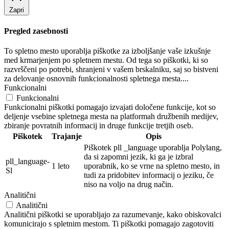
Zapri
Pregled zasebnosti
To spletno mesto uporablja piškotke za izboljšanje vaše izkušnje
med krmarjenjem po spletnem mestu. Od tega so piškotki, ki so
razvrščeni po potrebi, shranjeni v vašem brskalniku, saj so bistveni
za delovanje osnovnih funkcionalnosti spletnega mesta....
Funkcionalni
Funkcionalni
Funkcionalni piškotki pomagajo izvajati določene funkcije, kot so
deljenje vsebine spletnega mesta na platformah družbenih medijev,
zbiranje povratnih informacij in druge funkcije tretjih oseb.
Piškotek
Trajanje
Opis
Piškotek pll _language uporablja Polylang,
da si zapomni jezik, ki ga je izbral
pll_language-
1 leto
uporabnik, ko se vrne na spletno mesto, in
Sl
tudi za pridobitev informacij o jeziku, če
niso na voljo na drug način.
Analitični
Analitični
Analitični piškotki se uporabljajo za razumevanje, kako obiskovalci
komunicirajo s spletnim mestom. Ti piškotki pomagajo zagotoviti