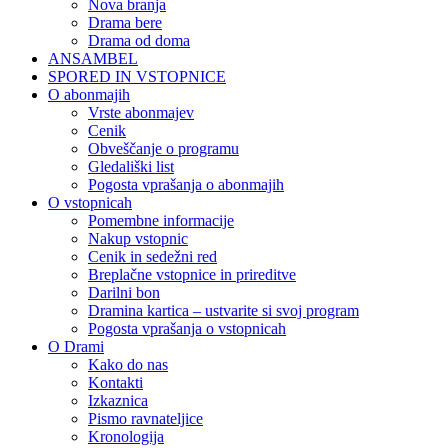
Nova branja
Drama bere
Drama od doma
ANSAMBEL
SPORED IN VSTOPNICE
O abonmajih
Vrste abonmajev
Cenik
Obveščanje o programu
Gledališki list
Pogosta vprašanja o abonmajih
O vstopnicah
Pomembne informacije
Nakup vstopnic
Cenik in sedežni red
Breplačne vstopnice in prireditve
Darilni bon
Dramina kartica – ustvarite si svoj program
Pogosta vprašanja o vstopnicah
O Drami
Kako do nas
Kontakti
Izkaznica
Pismo ravnateljice
Kronologija