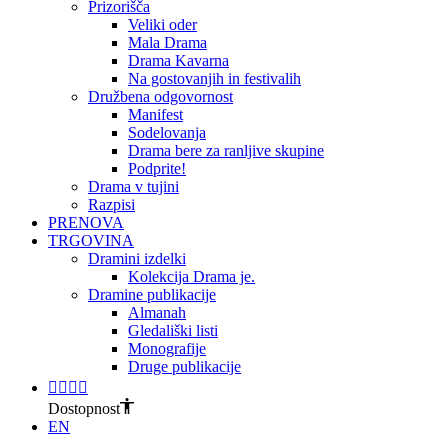
Prizorišča
Veliki oder
Mala Drama
Drama Kavarna
Na gostovanjih in festivalih
Družbena odgovornost
Manifest
Sodelovanja
Drama bere za ranljive skupine
Podprite!
Drama v tujini
Razpisi
PRENOVA
TRGOVINA
Dramini izdelki
Kolekcija Drama je.
Dramine publikacije
Almanah
Gledališki listi
Monografije
Druge publikacije
Dostopnost
EN