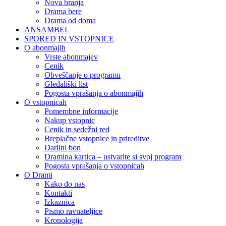
Nova branja
Drama bere
Drama od doma
ANSAMBEL
SPORED IN VSTOPNICE
O abonmajih
Vrste abonmajev
Cenik
Obveščanje o programu
Gledališki list
Pogosta vprašanja o abonmajih
O vstopnicah
Pomembne informacije
Nakup vstopnic
Cenik in sedežni red
Breplačne vstopnice in prireditve
Darilni bon
Dramina kartica – ustvarite si svoj program
Pogosta vprašanja o vstopnicah
O Drami
Kako do nas
Kontakti
Izkaznica
Pismo ravnateljice
Kronologija