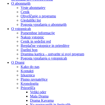
O abonmajih
Vrste abonmajev
Cenik
Obveščanje o programu
Gledališki list
Pogosta vprašanja o abonmajih
O vstopnicah
Pomembne informacije
Nakup vstopnic
Cenik in sedežni red
Breplačne vstopnice in prireditve
Darilni bon
Dramina kartica – ustvarite si svoj program
Pogosta vprašanja o vstopnicah
O Drami
Kako do nas
Kontakti
Izkaznica
Pismo ravnateljice
Kronologija
Prizorišča
Veliki oder
Mala Drama
Drama Kavarna
Na gostovanjih in festivalih