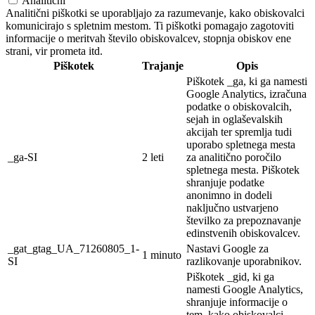
Analitični
Analitični piškotki se uporabljajo za razumevanje, kako obiskovalci
komunicirajo s spletnim mestom. Ti piškotki pomagajo zagotoviti
informacije o meritvah število obiskovalcev, stopnja obiskov ene
strani, vir prometa itd.
Piškotek
Trajanje
Opis
Piškotek _ga, ki ga namesti
Google Analytics, izračuna
podatke o obiskovalcih,
sejah in oglaševalskih
akcijah ter spremlja tudi
uporabo spletnega mesta
_ga-SI
2 leti
za analitično poročilo
spletnega mesta. Piškotek
shranjuje podatke
anonimno in dodeli
naključno ustvarjeno
številko za prepoznavanje
edinstvenih obiskovalcev.
_gat_gtag_UA_71260805_1-
Nastavi Google za
1 minuto
SI
razlikovanje uporabnikov.
Piškotek _gid, ki ga
namesti Google Analytics,
shranjuje informacije o
tem, kako obiskovalci