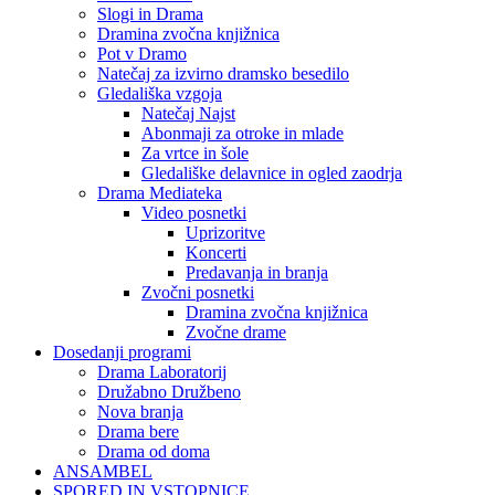
Slogi in Drama
Dramina zvočna knjižnica
Pot v Dramo
Natečaj za izvirno dramsko besedilo
Gledališka vzgoja
Natečaj Najst
Abonmaji za otroke in mlade
Za vrtce in šole
Gledališke delavnice in ogled zaodrja
Drama Mediateka
Video posnetki
Uprizoritve
Koncerti
Predavanja in branja
Zvočni posnetki
Dramina zvočna knjižnica
Zvočne drame
Dosedanji programi
Drama Laboratorij
Družabno Družbeno
Nova branja
Drama bere
Drama od doma
ANSAMBEL
SPORED IN VSTOPNICE