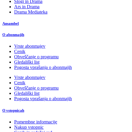
Slogi in Drama
Ars in Drama
Drama Mediateka
Ansambel
O abonmajih
Vrste abonmajev
Cenik
Obveščanje o programu
Gledališki list
Pogosta vprašanja o abonmajih
Vrste abonmajev
Cenik
Obveščanje o programu
Gledališki list
Pogosta vprašanja o abonmajih
O vstopnicah
Pomembne informacije
Nakup vstopnic