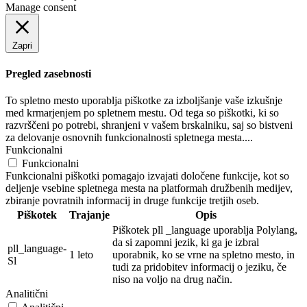
Manage consent
Zapri
Pregled zasebnosti
To spletno mesto uporablja piškotke za izboljšanje vaše izkušnje
med krmarjenjem po spletnem mestu. Od tega so piškotki, ki so
razvrščeni po potrebi, shranjeni v vašem brskalniku, saj so bistveni
za delovanje osnovnih funkcionalnosti spletnega mesta....
Funkcionalni
Funkcionalni
Funkcionalni piškotki pomagajo izvajati določene funkcije, kot so
deljenje vsebine spletnega mesta na platformah družbenih medijev,
zbiranje povratnih informacij in druge funkcije tretjih oseb.
Piškotek
Trajanje
Opis
Piškotek pll _language uporablja Polylang,
da si zapomni jezik, ki ga je izbral
pll_language-
1 leto
uporabnik, ko se vrne na spletno mesto, in
Sl
tudi za pridobitev informacij o jeziku, če
niso na voljo na drug način.
Analitični