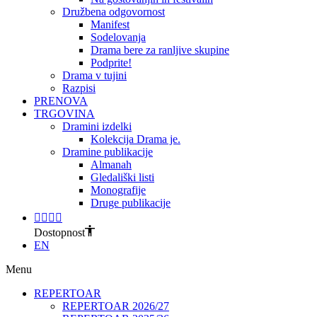
Družbena odgovornost
Manifest
Sodelovanja
Drama bere za ranljive skupine
Podprite!
Drama v tujini
Razpisi
PRENOVA
TRGOVINA
Dramini izdelki
Kolekcija Drama je.
Dramine publikacije
Almanah
Gledališki listi
Monografije
Druge publikacije
Dostopnost
EN
Menu
REPERTOAR
REPERTOAR 2026/27