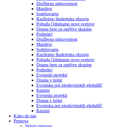
Družbena odgovornost
Manifest
Sodelovanja
Razširimo študentska obzorja
Pobuda Odstiramo nove svetove
Drama bere za ranljive skupine
Podprite!
Družbena odgovornost
Manifest
Sodelovanja
Razširimo študentska obzorja
Pobuda Odstiramo nove svetove
Drama bere za ranljive skupine
Podprite!
Evropski projekti
Drama v tujini
Evropska pot zgodovinskih gledališč
Razpisi
Evropski projekti
Drama v tujini
Evropska pot zgodovinskih gledališč
Razpisi
Kako do nas
Prenova
Sklopi prenove