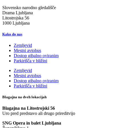
Slovensko narodno gledališče
Drama Ljubljana
Litostrojska 56
1000 Ljubljana
Kako do nas
Zemljevid
Mestni avtobus
Dostop gibalno oviranim
Parkirišča v bližini
Zemljevid
Mestni avtobus
Dostop gibalno oviranim
Parkirišča v bližini
Blagajna na dveh lokacijah
Blagajna na Litostrojski 56
Uro pred predstavo ali drugo prireditvijo
SNG Opera in balet Ljubljana