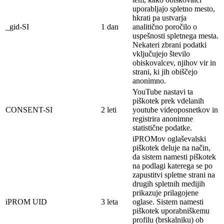
uporabljajo spletno mesto,
hkrati pa ustvarja
_gid-SI
1 dan
analitično poročilo o
uspešnosti spletnega mesta.
Nekateri zbrani podatki
vključujejo število
obiskovalcev, njihov vir in
strani, ki jih obiščejo
anonimno.
YouTube nastavi ta
piškotek prek vdelanih
CONSENT-SI
2 leti
youtube videoposnetkov in
registrira anonimne
statistične podatke.
iPROMov oglaševalski
piškotek deluje na
način,
da sistem namesti piškotek
na
podlagi
katerega se po
zapustitvi spletne strani na
drugih spletnih medijih
prikazuje prilagojene
iPROM UID
3 leta
oglase. Sistem namesti
piškotek
uporabniškemu
profilu (brskalniku) ob