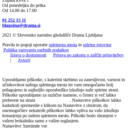
Župančičeva 1
Od ponedeljka do petka
Od 14.00 do 17.00
01 252 15 11
blagajna@drama.si
2021 © Slovensko narodno gledališče Drama Ljubljana
Pravila in pogoji uporabe
spletnega mesta
in
spletne trgovine
Politika varovanja osebnih podatkov
Izjava o dostopnosti
Prijava po zakonu o zaščiti prijaviteljev
|
Avtorji
Uporabljamo piškotke, s katerimi skrbimo za zanesljivost, varnost in
učinkovitost našega spletnega mesta ter vam omogočamo bolj
prilagojeno in najboljšo uporabniško izkušnjo naše spletne strani.
Piškotke uporabljamo za različne namene, o čemer si več lahko
preberete na strani
Politika zasebnosti
. Nastavitve piškotkov lahko
kadarkoli spremenite s klikom na Nastavitve z obzirom, da
onemogočitev nekaterih piškotkov lahko vpliva na vašo izkušnjo
krmarjenja po našem spletnem mestu. Piškotki bodo shranjeni v
vašem brskalniku samo z vašim soglasjem.
Nastavitve
Sprejmite vse