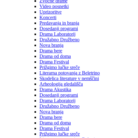
Zvočne drame
Video posnetki
Uprizoritve
Koncerti
Predavanja in branja
Dosedanji programi
Drama Laboratorij
Družabno Družbeno
Nova branja
Drama bere
Drama od doma
Drama Festival
Prižgimo lučke sreče
Literarna potovanja z Beletrino
Skodelica literature v nemščini
Arheologija gledališča
Drama Akustika
Dosedanji programi
Drama Laboratorij
Družabno Družbeno
Nova branja
Drama bere
Drama od doma
Drama Festival
Prižgimo lučke sreče