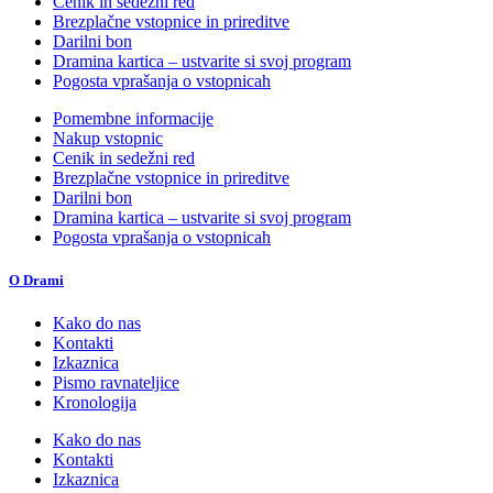
Cenik in sedežni red
Brezplačne vstopnice in prireditve
Darilni bon
Dramina kartica – ustvarite si svoj program
Pogosta vprašanja o vstopnicah
Pomembne informacije
Nakup vstopnic
Cenik in sedežni red
Brezplačne vstopnice in prireditve
Darilni bon
Dramina kartica – ustvarite si svoj program
Pogosta vprašanja o vstopnicah
O Drami
Kako do nas
Kontakti
Izkaznica
Pismo ravnateljice
Kronologija
Kako do nas
Kontakti
Izkaznica