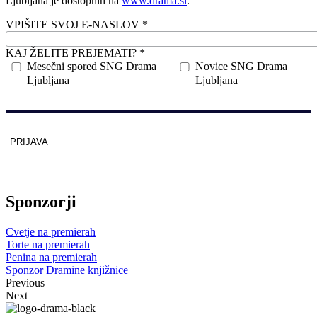
Ljubljana je dostopnih na
www.drama.si
.
VPIŠITE SVOJ E-NASLOV *
KAJ ŽELITE PREJEMATI? *
Mesečni spored SNG Drama
Novice SNG Drama
Ljubljana
Ljubljana
PRIJAVA
Zaščitno z
reCAPTCHA
pod
pogoji
.
Sponzorji
Cvetje na premierah
Torte na premierah
Penina na premierah
Sponzor Dramine knjižnice
Previous
Next