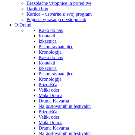
Brezplačne vstopnice in prireditve
Darilni bon
Kartica – ustvarite si svoj program
Pogosta vprašanja o vstopnicah
O Drami
Kako do nas
Kontakti
Izkaznica
Pismo ravnateljice
Kronologija
Kako do nas
Kontakti
Izkaznica
Pismo ravnateljice
Kronologija
Prizorišča
Veliki oder
Mala Drama
Drama Kavarna
Na gostovanjih in festivalih
Prizorišča
Veliki oder
Mala Drama
Drama Kavarna
Na gostovanjih in festivalih