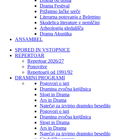
Drama od doma
Drama Festival
Prižgimo lučke sreče
Literarna potovanja z Beletrino
Skodelica literature v nemščini
Arheologija gledališča
Drama Akustika
ANSAMBEL
SPORED IN VSTOPNICE
REPERTOAR
Repertoar 2026/27
Ponovitve
Repertoarji od 1991/92
DRAMINI PROGRAMI
Pogovori o igri
Dramina zvočna knjižnica
Slogi in Drama
Ars in Drama
Natečaj za izvirno dramsko besedilo
Pogovori o igri
Dramina zvočna knjižnica
Slogi in Drama
Ars in Drama
Natečaj za izvirno dramsko besedilo