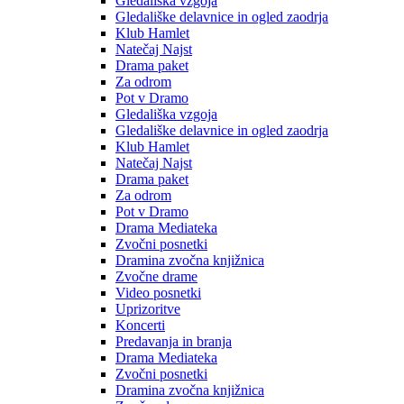
Gledališka vzgoja
Gledališke delavnice in ogled zaodrja
Klub Hamlet
Natečaj Najst
Drama paket
Za odrom
Pot v Dramo
Gledališka vzgoja
Gledališke delavnice in ogled zaodrja
Klub Hamlet
Natečaj Najst
Drama paket
Za odrom
Pot v Dramo
Drama Mediateka
Zvočni posnetki
Dramina zvočna knjižnica
Zvočne drame
Video posnetki
Uprizoritve
Koncerti
Predavanja in branja
Drama Mediateka
Zvočni posnetki
Dramina zvočna knjižnica