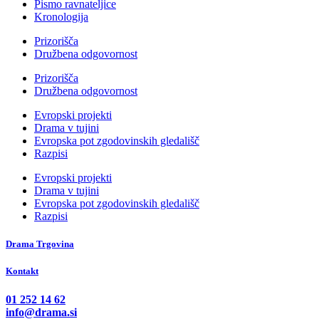
Pismo ravnateljice
Kronologija
Prizorišča
Družbena odgovornost
Prizorišča
Družbena odgovornost
Evropski projekti
Drama v tujini
Evropska pot zgodovinskih gledališč
Razpisi
Evropski projekti
Drama v tujini
Evropska pot zgodovinskih gledališč
Razpisi
Drama Trgovina
Kontakt
01 252 14 62
info@drama.si