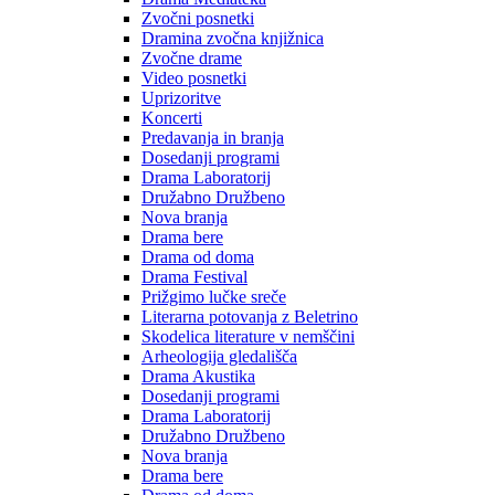
Zvočni posnetki
Dramina zvočna knjižnica
Zvočne drame
Video posnetki
Uprizoritve
Koncerti
Predavanja in branja
Dosedanji programi
Drama Laboratorij
Družabno Družbeno
Nova branja
Drama bere
Drama od doma
Drama Festival
Prižgimo lučke sreče
Literarna potovanja z Beletrino
Skodelica literature v nemščini
Arheologija gledališča
Drama Akustika
Dosedanji programi
Drama Laboratorij
Družabno Družbeno
Nova branja
Drama bere