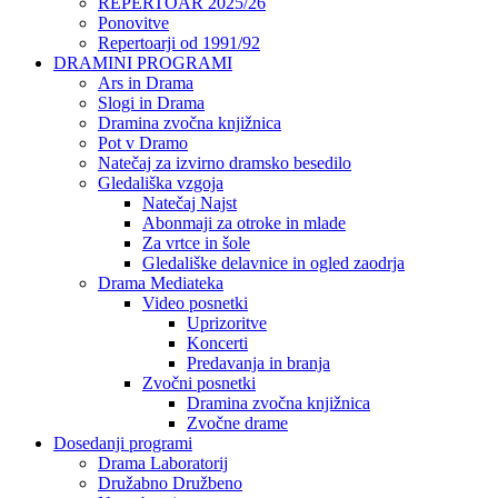
REPERTOAR 2025/26
Ponovitve
Repertoarji od 1991/92
DRAMINI PROGRAMI
Ars in Drama
Slogi in Drama
Dramina zvočna knjižnica
Pot v Dramo
Natečaj za izvirno dramsko besedilo
Gledališka vzgoja
Natečaj Najst
Abonmaji za otroke in mlade
Za vrtce in šole
Gledališke delavnice in ogled zaodrja
Drama Mediateka
Video posnetki
Uprizoritve
Koncerti
Predavanja in branja
Zvočni posnetki
Dramina zvočna knjižnica
Zvočne drame
Dosedanji programi
Drama Laboratorij
Družabno Družbeno