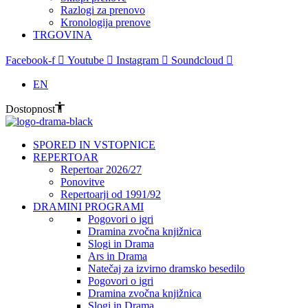
Razlogi za prenovo
Kronologija prenove
TRGOVINA
Facebook-f
Youtube
Instagram
Soundcloud
EN
Dostopnost
SPORED IN VSTOPNICE
REPERTOAR
Repertoar 2026/27
Ponovitve
Repertoarji od 1991/92
DRAMINI PROGRAMI
Pogovori o igri
Dramina zvočna knjižnica
Slogi in Drama
Ars in Drama
Natečaj za izvirno dramsko besedilo
Pogovori o igri
Dramina zvočna knjižnica
Slogi in Drama