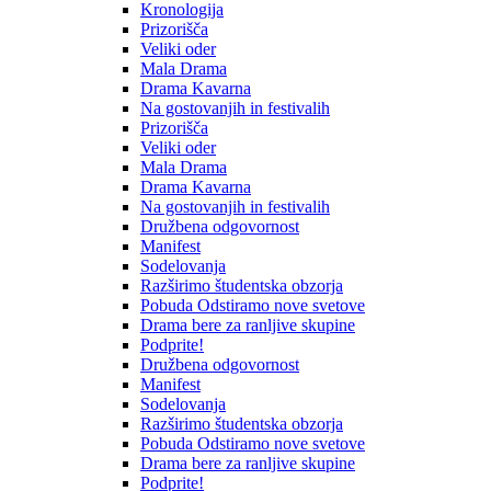
Kronologija
Prizorišča
Veliki oder
Mala Drama
Drama Kavarna
Na gostovanjih in festivalih
Prizorišča
Veliki oder
Mala Drama
Drama Kavarna
Na gostovanjih in festivalih
Družbena odgovornost
Manifest
Sodelovanja
Razširimo študentska obzorja
Pobuda Odstiramo nove svetove
Drama bere za ranljive skupine
Podprite!
Družbena odgovornost
Manifest
Sodelovanja
Razširimo študentska obzorja
Pobuda Odstiramo nove svetove
Drama bere za ranljive skupine
Podprite!