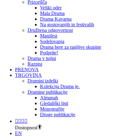
Prizorišča
Veliki oder
Mala Drama
Drama Kavarna
Na gostovanjih in festivalih
Družbena odgovornost
Manifest
Sodelovanja
Drama bere za ranljive skupine
Podprite!
Drama v tujini
Razpisi
PRENOVA
TRGOVINA
Dramini izdelki
Kolekcija Drama je.
Dramine publikacije
Almanah
Gledališki listi
Monografije
Druge publikacije
Dostopnost
EN