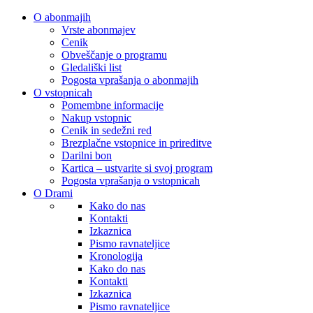
O abonmajih
Vrste abonmajev
Cenik
Obveščanje o programu
Gledališki list
Pogosta vprašanja o abonmajih
O vstopnicah
Pomembne informacije
Nakup vstopnic
Cenik in sedežni red
Brezplačne vstopnice in prireditve
Darilni bon
Kartica – ustvarite si svoj program
Pogosta vprašanja o vstopnicah
O Drami
Kako do nas
Kontakti
Izkaznica
Pismo ravnateljice
Kronologija
Kako do nas
Kontakti
Izkaznica
Pismo ravnateljice