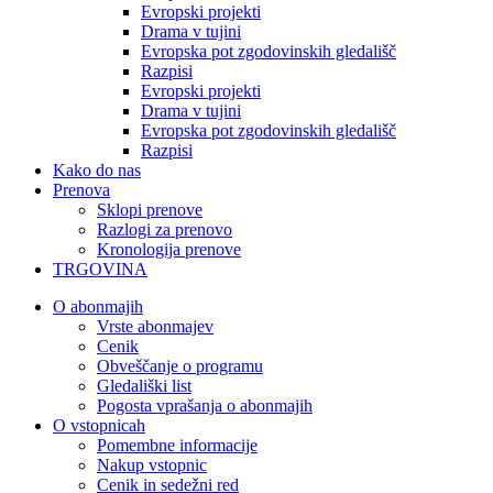
Evropski projekti
Drama v tujini
Evropska pot zgodovinskih gledališč
Razpisi
Evropski projekti
Drama v tujini
Evropska pot zgodovinskih gledališč
Razpisi
Kako do nas
Prenova
Sklopi prenove
Razlogi za prenovo
Kronologija prenove
TRGOVINA
O abonmajih
Vrste abonmajev
Cenik
Obveščanje o programu
Gledališki list
Pogosta vprašanja o abonmajih
O vstopnicah
Pomembne informacije
Nakup vstopnic
Cenik in sedežni red