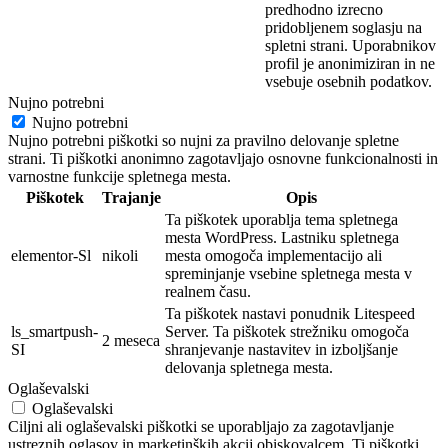
predhodno izrecno
pridobljenem soglasju na
spletni strani. Uporabnikov
profil je
anonimi
ziran in ne
vsebuje osebnih
podatkov.
Nujno potrebni
Nujno potrebni
Nujno potrebni piškotki so nujni za pravilno delovanje spletne
strani. Ti piškotki anonimno zagotavljajo osnovne funkcionalnosti in
varnostne funkcije spletnega mesta.
Piškotek
Trajanje
Opis
Ta piškotek uporablja tema spletnega
mesta WordPress. Lastniku spletnega
elementor-Sl
nikoli
mesta omogoča implementacijo ali
spreminjanje vsebine spletnega mesta v
realnem času.
Ta piškotek nastavi ponudnik Litespeed
ls_smartpush-
Server. Ta piškotek strežniku omogoča
2 meseca
SI
shranjevanje nastavitev in izboljšanje
delovanja spletnega mesta.
Oglaševalski
Oglaševalski
Ciljni ali oglaševalski piškotki se uporabljajo za zagotavljanje
ustreznih oglasov in marketinških akcij obiskovalcem. Ti piškotki