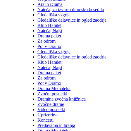
Ars in Drama
Natečaj za izvirno dramsko besedilo
Gledališka vzgoja
Gledališke delavnice in ogled zaodrja
Klub Hamlet
Natečaj Najst
Drama paket
Za odrom
Pot v Dramo
Gledališka vzgoja
Gledališke delavnice in ogled zaodrja
Klub Hamlet
Natečaj Najst
Drama paket
Za odrom
Pot v Dramo
Drama Mediateka
Zvočni posnetki
Dramina zvočna knjižnica
Zvočne drame
Video posnetki
Uprizoritve
Koncerti
Predavanja in branja
Drama Mediateka