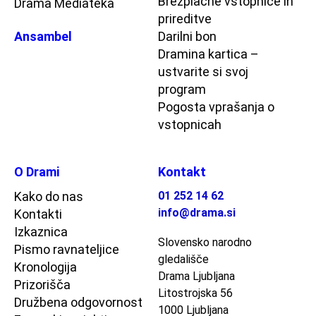
Brezplačne vstopnice in
Drama Mediateka
prireditve
Ansambel
Darilni bon
Dramina kartica –
ustvarite si svoj
program
Pogosta vprašanja o
vstopnicah
O Drami
Kontakt
Kako do nas
01 252 14 62
info@drama.si
Kontakti
Izkaznica
Slovensko narodno
Pismo ravnateljice
gledališče
Kronologija
Drama Ljubljana
Prizorišča
Litostrojska 56
Družbena odgovornost
1000 Ljubljana