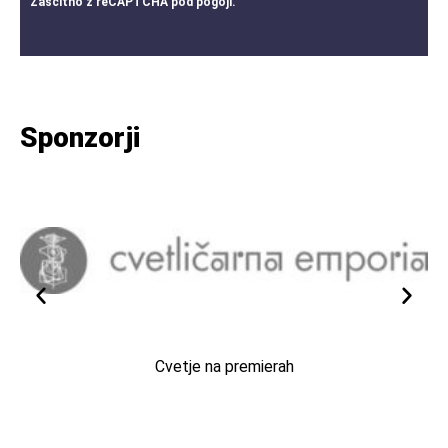
Zaščitno z
reCAPTCHA
pod
pogoji
.
Sponzorji
Cvetje na premierah