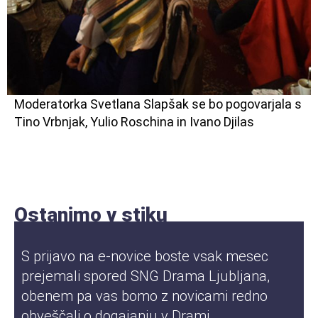
Moderatorka Svetlana Slapšak se bo pogovarjala s
Tino Vrbnjak, Yulio Roschina in Ivano Djilas
Ostanimo v stiku
S prijavo na e-novice boste vsak mesec
prejemali spored SNG Drama Ljubljana,
obenem pa vas bomo z novicami redno
obveščali o dogajanju v Drami.