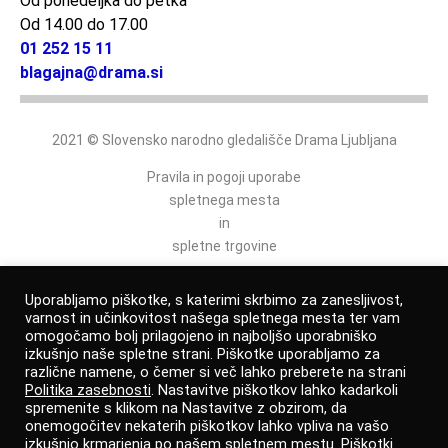
Od ponedeljka do petka
Od 14.00 do 17.00
01 252 15 11
blagajna@drama.si
2021 © Slovensko narodno gledališče Drama Ljubljana
Pravila in pogoji uporabe
spletnega mesta
in
spletne trgovine
Politika varovanja osebnih podatkov
Uporabljamo piškotke, s katerimi skrbimo za zanesljivost,
varnost in učinkovitost našega spletnega mesta ter vam
omogočamo bolj prilagojeno in najboljšo uporabniško
izkušnjo naše spletne strani. Piškotke uporabljamo za
Izjava o dostopnosti
različne namene, o čemer si več lahko preberete na strani
Politika zasebnosti
. Nastavitve piškotkov lahko kadarkoli
spremenite s klikom na Nastavitve z obzirom, da
Prijava po zakonu o zaščiti prijaviteljev
onemogočitev nekaterih piškotkov lahko vpliva na vašo
izkušnjo krmarjenja po našem spletnem mestu. Piškotki