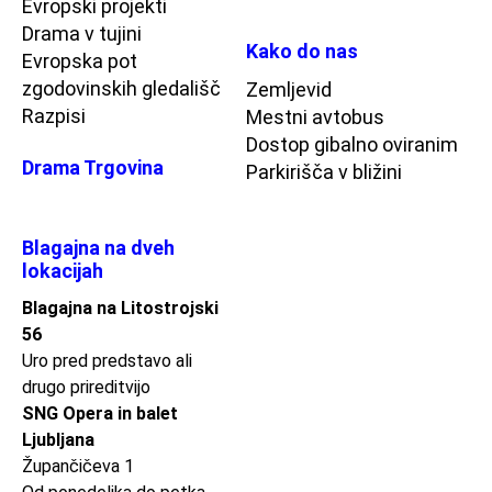
Evropski projekti
Drama v tujini
Kako do nas
Evropska pot
zgodovinskih gledališč
Zemljevid
Razpisi
Mestni avtobus
Dostop gibalno oviranim
Drama Trgovina
Parkirišča v bližini
Blagajna na dveh
lokacijah
Blagajna na Litostrojski
56
Uro pred predstavo ali
drugo prireditvijo
SNG Opera in balet
Ljubljana
Župančičeva 1