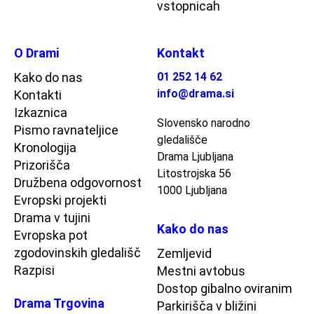
vstopnicah
O Drami
Kontakt
Kako do nas
01 252 14 62
info@drama.si
Kontakti
Izkaznica
Slovensko narodno
Pismo ravnateljice
gledališče
Kronologija
Drama Ljubljana
Prizorišča
Litostrojska 56
Družbena odgovornost
1000 Ljubljana
Evropski projekti
Drama v tujini
Kako do nas
Evropska pot
zgodovinskih gledališč
Zemljevid
Razpisi
Mestni avtobus
Dostop gibalno oviranim
Drama Trgovina
Parkirišča v bližini