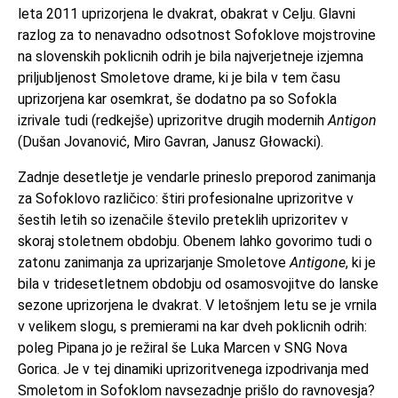
leta 2011 uprizorjena le dvakrat, obakrat v Celju. Glavni
razlog za to nenavadno odsotnost Sofoklove mojstrovine
na slovenskih poklicnih odrih je bila najverjetneje izjemna
priljubljenost Smoletove drame, ki je bila v tem času
uprizorjena kar osemkrat, še dodatno pa so Sofokla
izrivale tudi (redkejše) uprizoritve drugih modernih
Antigon
(Dušan Jovanović, Miro Gavran, Janusz Głowacki).
Zadnje desetletje je vendarle prineslo preporod zanimanja
za Sofoklovo različico: štiri profesionalne uprizoritve v
šestih letih so izenačile število preteklih uprizoritev v
skoraj stoletnem obdobju. Obenem lahko govorimo tudi o
zatonu zanimanja za uprizarjanje Smoletove
Antigone
, ki je
bila v tridesetletnem obdobju od osamosvojitve do lanske
sezone uprizorjena le dvakrat. V letošnjem letu se je vrnila
v velikem slogu, s premierami na kar dveh poklicnih odrih:
poleg Pipana jo je režiral še Luka Marcen v SNG Nova
Gorica. Je v tej dinamiki uprizoritvenega izpodrivanja med
Smoletom in Sofoklom navsezadnje prišlo do ravnovesja?