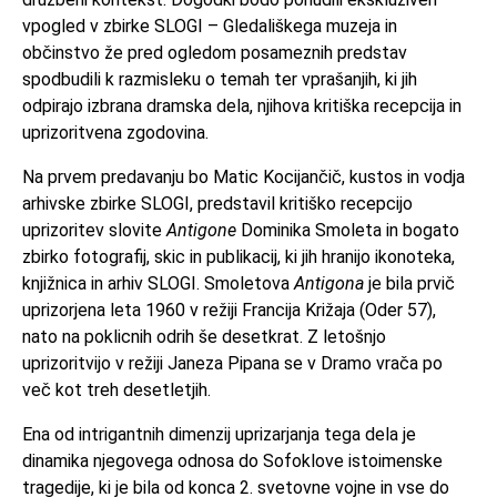
vpogled v zbirke SLOGI – Gledališkega muzeja in
občinstvo že pred ogledom posameznih predstav
spodbudili k razmisleku o temah ter vprašanjih, ki jih
odpirajo izbrana dramska dela, njihova kritiška recepcija in
uprizoritvena zgodovina.
Na prvem predavanju bo Matic Kocijančič, kustos in vodja
arhivske zbirke SLOGI, predstavil kritiško recepcijo
uprizoritev slovite
Antigone
Dominika Smoleta in bogato
zbirko fotografij, skic in publikacij, ki jih hranijo ikonoteka,
knjižnica in arhiv SLOGI. Smoletova
Antigona
je bila prvič
uprizorjena leta 1960 v režiji Francija Križaja (Oder 57),
nato na poklicnih odrih še desetkrat. Z letošnjo
uprizoritvijo v režiji Janeza Pipana se v Dramo vrača po
več kot treh desetletjih.
Ena od intrigantnih dimenzij uprizarjanja tega dela je
dinamika njegovega odnosa do Sofoklove istoimenske
tragedije, ki je bila od konca 2. svetovne vojne in vse do