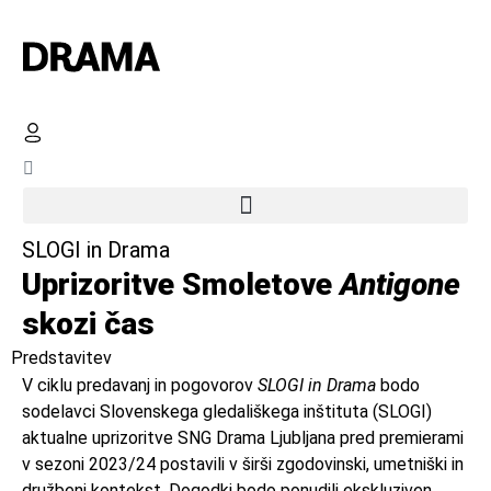
SLOGI in Drama
Uprizoritve Smoletove
Antigone
skozi čas
Predstavitev
V ciklu predavanj in pogovorov
SLOGI in Drama
bodo
sodelavci Slovenskega gledališkega inštituta (SLOGI)
aktualne uprizoritve SNG Drama Ljubljana pred premierami
v sezoni 2023/24 postavili v širši zgodovinski, umetniški in
družbeni kontekst. Dogodki bodo ponudili ekskluziven