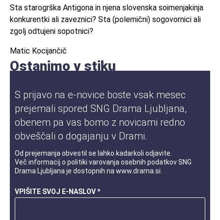
Sta starogrška Antigona in njena slovenska soimenjakinja
konkurentki ali zaveznici? Sta (polemični) sogovornici ali
zgolj odtujeni sopotnici?
Matic Kocijančič
Ostanimo v stiku
S prijavo na e-novice boste vsak mesec
prejemali spored SNG Drama Ljubljana,
obenem pa vas bomo z novicami redno
obveščali o dogajanju v Drami.
Od prejemanja obvestil se lahko kadarkoli odjavite.
Več informacij o
politiki varovanja osebnih podatkov
SNG
Drama Ljubljana je dostopnih na
www.drama.si
.
VPIŠITE SVOJ E-NASLOV *