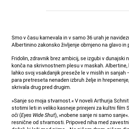
Smo v času karnevala in v samo 36 urah je navidezn
Albertinino zakonsko življenje obrnjeno na glavo in
Fridolin, zdravnik brez ambicij, se izgubi v dunajski 
konča na skrivnostnem plesu v maskah. Albertine, 
lahko svoj vsakdanjik preseže le v mislih in sanjah
para pretreseta nenaden izbruh želje in hrepenenje, 
skrivala drug pred drugim.
»Sanje so moja stvarnost.« V noveli Arthurja Schnitz
stotimi leti in veliko kasneje prirejeni za kultni fil
oči
(
Eyes Wide Shut
), »nobene sanje ni samo sanje«.
resnične od stvarnosti. Pripoved niha med zavestni