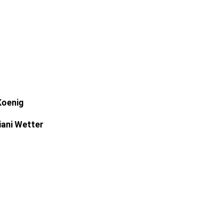
Koenig
iani Wetter