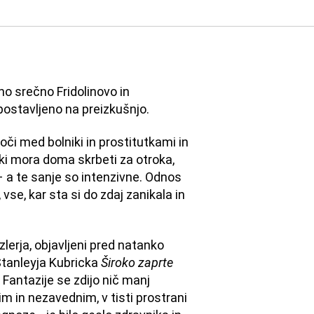
o srečno Fridolinovo in
 postavljeno na preizkušnjo.
noči med bolniki in prostitutkami in
ki mora doma skrbeti za otroka,
 – a te sanje so intenzivne. Odnos
vse, kar sta si do zdaj zanikala in
lerja, objavljeni pred natanko
m Stanleyja Kubricka
Široko zaprte
 Fantazije se zdijo nič manj
m in nezavednim, v tisti prostrani