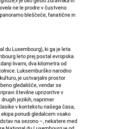
gnoze,« je bilo geslo zdravnika in
ovela
ne le prodre v čustveno
panoramo bleščeče, fanatične in
 du Luxembourg), ki ga je leta
bourg leto prej postal evropska
danji livarni, dva kilometra od
stolnice. Luksemburško narodno
ulturo, je ustvarjalni prostor
sbeno gledališče, vendar se
pravi številne uprizoritve v
 drugih jezikih, naprimer
 klasike v kontekstu našega časa,
na ekipa ponudi gledalcem vsako
predstav na sezono –, nekatere med
âtre National du Luxembourg je od