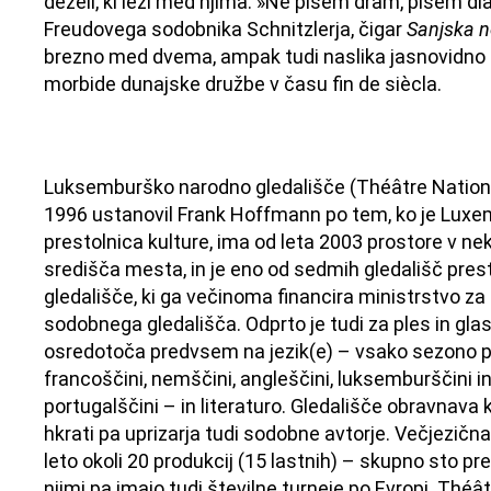
deželi, ki leži med njima. »Ne pišem dram, pišem dia
Freudovega sodobnika Schnitzlerja, čigar
Sanjska n
brezno med dvema, ampak tudi naslika jasnovidno 
morbide dunajske družbe v času fin de siècla.
Luksemburško narodno gledališče (Théâtre National
1996 ustanovil Frank Hoffmann po tem, ko je Luxem
prestolnica kulture, ima od leta 2003 prostore v nek
središča mesta, in je eno od sedmih gledališč pre
gledališče, ki ga večinoma financira ministrstvo za k
sodobnega gledališča. Odprto je tudi za ples in gla
osredotoča predvsem na jezik(e) – vsako sezono pri
francoščini, nemščini, angleščini, luksemburščini in
portugalščini – in literaturo. Gledališče obravnava
hkrati pa uprizarja tudi sodobne avtorje. Večjezič
leto okoli 20 produkcij (15 lastnih) – skupno sto 
njimi pa imajo tudi številne turneje po Evropi. Thé