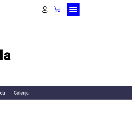
la
edu
Galerija