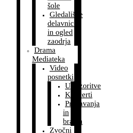
šole
Gledališke
delavnice
in ogled
zaodrja
Drama
Mediateka
Video
posnetki
Uprizoritve
Koncerti
Predavanja
in
branja
Zvočni