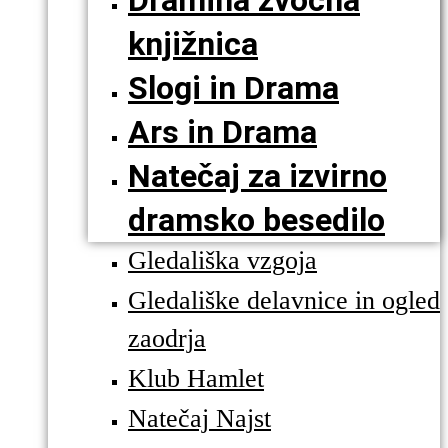
Dramina zvočna
knjižnica
Slogi in Drama
Ars in Drama
Natečaj za izvirno
dramsko besedilo
Gledališka vzgoja
Gledališke delavnice in ogled
zaodrja
Klub Hamlet
Natečaj Najst