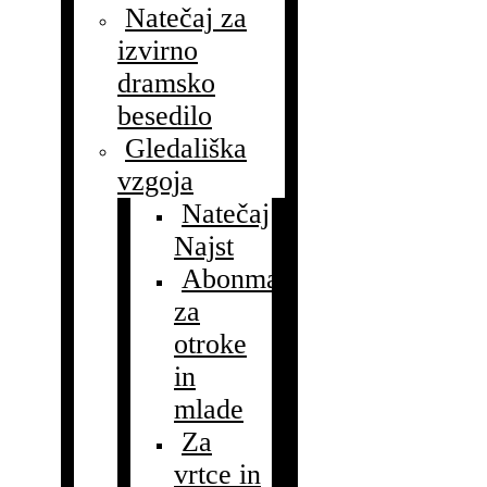
Natečaj za
izvirno
dramsko
besedilo
Gledališka
vzgoja
Natečaj
Najst
Abonmaji
za
otroke
in
mlade
Za
vrtce in