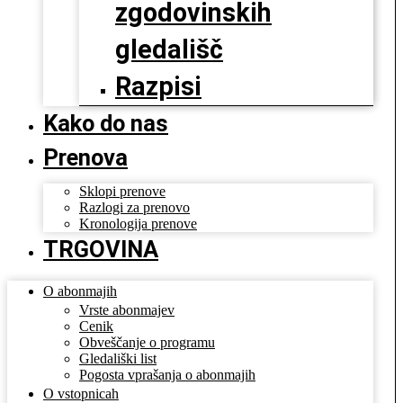
zgodovinskih
gledališč
Razpisi
Kako do nas
Prenova
Sklopi prenove
Razlogi za prenovo
Kronologija prenove
TRGOVINA
O abonmajih
Vrste abonmajev
Cenik
Obveščanje o programu
Gledališki list
Pogosta vprašanja o abonmajih
O vstopnicah