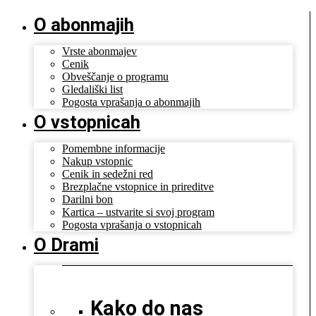
O abonmajih
Vrste abonmajev
Cenik
Obveščanje o programu
Gledališki list
Pogosta vprašanja o abonmajih
O vstopnicah
Pomembne informacije
Nakup vstopnic
Cenik in sedežni red
Brezplačne vstopnice in prireditve
Darilni bon
Kartica – ustvarite si svoj program
Pogosta vprašanja o vstopnicah
O Drami
Kako do nas