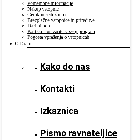
Pomembne informacije
Nakup vstopnic
Cenik in sedežni red
Brezplačne vstopnice in prireditve
Darilni bon
Kartica – ustvarite si svoj program
Pogosta vprašanja o vstopnicah
O Drami
Kako do nas
Kontakti
Izkaznica
Pismo ravnateljice