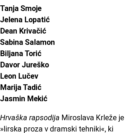
Tanja Smoje
Jelena Lopatić
Dean Krivačić
Sabina Salamon
Biljana Torić
Davor Jureško
Leon Lučev
Marija Tadić
Jasmin Mekić
Hrvaška rapsodija
Miroslava Krleže je
»lirska proza v dramski tehniki«, ki