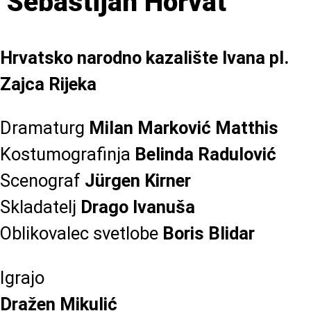
Sebastijan Horvat
Hrvatsko narodno kazalište Ivana pl.
Zajca Rijeka
Dramaturg
Milan Marković Matthis
Kostumografinja
Belinda Radulović
Scenograf
Jürgen Kirner
Skladatelj
Drago Ivanuša
Oblikovalec svetlobe
Boris Blidar
Igrajo
Dražen Mikulić