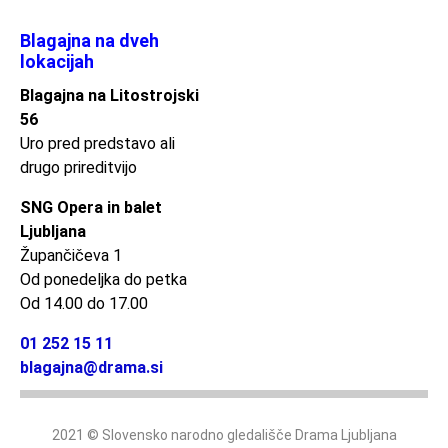
Blagajna na dveh
lokacijah
Blagajna na Litostrojski
56
Uro pred predstavo ali
drugo prireditvijo
SNG Opera in balet
Ljubljana
Župančičeva 1
Od ponedeljka do petka
Od 14.00 do 17.00
01 252 15 11
blagajna@drama.si
2021 © Slovensko narodno gledališče Drama Ljubljana