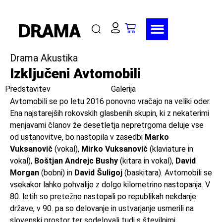
Drama Akustika
Izključeni Avtomobili
Predstavitev
Galerija
Avtomobili se po letu 2016 ponovno vračajo na veliki oder.
Ena najstarejših rokovskih glasbenih skupin, ki z nekaterimi
menjavami članov že desetletja nepretrgoma deluje vse
od ustanovitve, bo nastopila v zasedbi
Marko
Vuksanovič
(vokal),
Mirko Vuksanovič
(klaviature in
vokal),
Boštjan Andrejc Bushy
(kitara in vokal),
David
Morgan
(bobni) in
David Šuligoj
(baskitara). Avtomobili se
vsekakor lahko pohvalijo z dolgo kilometrino nastopanja. V
80. letih so pretežno nastopali po republikah nekdanje
države, v 90. pa so delovanje in ustvarjanje usmerili na
slovenski prostor ter sodelovali tudi s številnimi