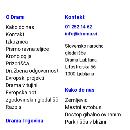
O Drami
Kontakt
Kako do nas
01 252 14 62
info@drama.si
Kontakti
Izkaznica
Slovensko narodno
Pismo ravnateljice
gledališče
Kronologija
Drama Ljubljana
Prizorišča
Litostrojska 56
Družbena odgovornost
1000 Ljubljana
Evropski projekti
Drama v tujini
Kako do nas
Evropska pot
zgodovinskih gledališč
Zemljevid
Razpisi
Mestni avtobus
Dostop gibalno oviranim
Drama Trgovina
Parkirišča v bližini