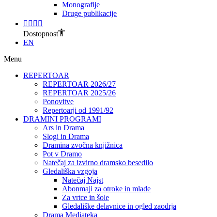
Monografije
Druge publikacije
Dostopnost
EN
Menu
REPERTOAR
REPERTOAR 2026/27
REPERTOAR 2025/26
Ponovitve
Repertoarji od 1991/92
DRAMINI PROGRAMI
Ars in Drama
Slogi in Drama
Dramina zvočna knjižnica
Pot v Dramo
Natečaj za izvirno dramsko besedilo
Gledališka vzgoja
Natečaj Najst
Abonmaji za otroke in mlade
Za vrtce in šole
Gledališke delavnice in ogled zaodrja
Drama Mediateka