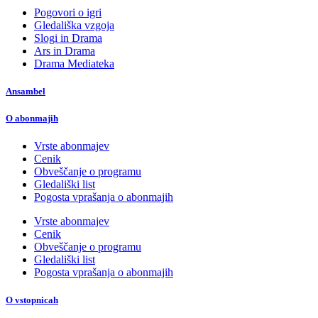
Pogovori o igri
Gledališka vzgoja
Slogi in Drama
Ars in Drama
Drama Mediateka
Ansambel
O abonmajih
Vrste abonmajev
Cenik
Obveščanje o programu
Gledališki list
Pogosta vprašanja o abonmajih
Vrste abonmajev
Cenik
Obveščanje o programu
Gledališki list
Pogosta vprašanja o abonmajih
O vstopnicah