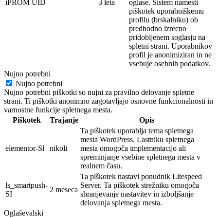
iPROM UID
3 leta
oglase. Sistem namesti
piškotek
uporabniškemu
profilu (brskalniku) ob
predhodno izrecno
pridobljenem soglasju na
spletni strani. Uporabnikov
profil je
anonimi
ziran in ne
vsebuje osebnih
podatkov.
Nujno potrebni
Nujno potrebni
Nujno potrebni piškotki so nujni za pravilno delovanje spletne
strani. Ti piškotki anonimno zagotavljajo osnovne funkcionalnosti in
varnostne funkcije spletnega mesta.
Piškotek
Trajanje
Opis
Ta piškotek uporablja tema spletnega
mesta WordPress. Lastniku spletnega
elementor-Sl
nikoli
mesta omogoča implementacijo ali
spreminjanje vsebine spletnega mesta v
realnem času.
Ta piškotek nastavi ponudnik Litespeed
ls_smartpush-
Server. Ta piškotek strežniku omogoča
2 meseca
SI
shranjevanje nastavitev in izboljšanje
delovanja spletnega mesta.
Oglaševalski