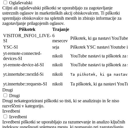
Oglaševalski
Ciljni ali oglaševalski piškotki se uporabljajo za zagotavljanje
ustreznih oglasov in marketinških akcij obiskovalcem. Ti piškotki
spremljajo obiskovalce na spletnih mestih in zbirajo informacije za
zagotavljanje prilagojenih oglasov.
Piškotek
Trajanje
VISITOR_INFO1_LIVE-
6
Piškotek, ki ga nastavi YouTube 
SI
mesecev
YSC-SI
seja
Piškotek YSC nastavi Youtube i
yt-remote-connected-
nikoli
YouTube nastavi ta piškotek za
devices-SI
yt-remote-device-id-SI
nikoli
YouTube nastavi ta piškotek za
yt.innertube::nextId-Si
nikoli
Ta piškotek, ki ga nastav
yt.innertube::requests-SI
nikoli
Ta piškotek, ki ga nastavi YouT
Drugi
Drugi
Drugi nekategorizirani piškotki so tisti, ki se analizirajo in še niso
razvrščeni v kategorijo.
Izvedbeni
Izvedbeni
Izvedbeni piškotki se uporabljajo za razumevanje in analizo ključnih
indeksov uspešnosti spletnega mesta, ki pomagajo pri zagotavljanju