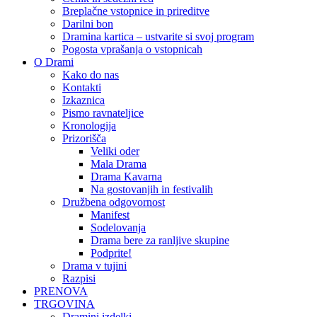
Breplačne vstopnice in prireditve
Darilni bon
Dramina kartica – ustvarite si svoj program
Pogosta vprašanja o vstopnicah
O Drami
Kako do nas
Kontakti
Izkaznica
Pismo ravnateljice
Kronologija
Prizorišča
Veliki oder
Mala Drama
Drama Kavarna
Na gostovanjih in festivalih
Družbena odgovornost
Manifest
Sodelovanja
Drama bere za ranljive skupine
Podprite!
Drama v tujini
Razpisi
PRENOVA
TRGOVINA
Dramini izdelki