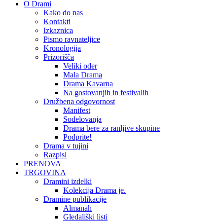
O Drami
Kako do nas
Kontakti
Izkaznica
Pismo ravnateljice
Kronologija
Prizorišča
Veliki oder
Mala Drama
Drama Kavarna
Na gostovanjih in festivalih
Družbena odgovornost
Manifest
Sodelovanja
Drama bere za ranljive skupine
Podprite!
Drama v tujini
Razpisi
PRENOVA
TRGOVINA
Dramini izdelki
Kolekcija Drama je.
Dramine publikacije
Almanah
Gledališki listi