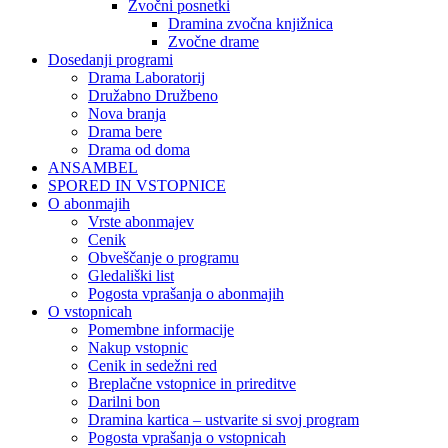
Zvočni posnetki
Dramina zvočna knjižnica
Zvočne drame
Dosedanji programi
Drama Laboratorij
Družabno Družbeno
Nova branja
Drama bere
Drama od doma
ANSAMBEL
SPORED IN VSTOPNICE
O abonmajih
Vrste abonmajev
Cenik
Obveščanje o programu
Gledališki list
Pogosta vprašanja o abonmajih
O vstopnicah
Pomembne informacije
Nakup vstopnic
Cenik in sedežni red
Breplačne vstopnice in prireditve
Darilni bon
Dramina kartica – ustvarite si svoj program
Pogosta vprašanja o vstopnicah