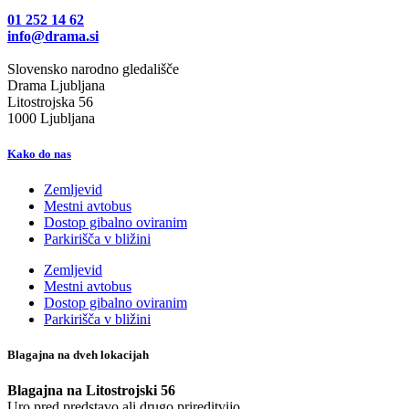
01 252 14 62
info@drama.si
Slovensko narodno gledališče
Drama Ljubljana
Litostrojska 56
1000 Ljubljana
Kako do nas
Zemljevid
Mestni avtobus
Dostop gibalno oviranim
Parkirišča v bližini
Zemljevid
Mestni avtobus
Dostop gibalno oviranim
Parkirišča v bližini
Blagajna na dveh lokacijah
Blagajna na Litostrojski 56
Uro pred predstavo ali drugo prireditvijo