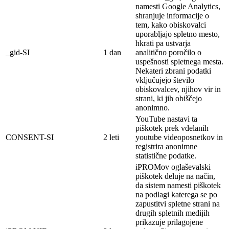
namesti Google Analytics,
shranjuje informacije o
tem, kako obiskovalci
uporabljajo spletno mesto,
hkrati pa ustvarja
_gid-SI
1 dan
analitično poročilo o
uspešnosti spletnega mesta.
Nekateri zbrani podatki
vključujejo število
obiskovalcev, njihov vir in
strani, ki jih obiščejo
anonimno.
YouTube nastavi ta
piškotek prek vdelanih
CONSENT-SI
2 leti
youtube videoposnetkov in
registrira anonimne
statistične podatke.
iPROMov oglaševalski
piškotek deluje na
način,
da sistem namesti piškotek
na
podlagi
katerega se po
zapustitvi spletne strani na
drugih spletnih medijih
prikazuje prilagojene