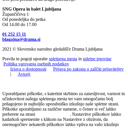
SNG Opera in balet Ljubljana
Župančičeva 1
Od ponedeljka do petka
Od 14.00 do 17.00
01 252 15 11
blagajna@drama.si
2021 © Slovensko narodno gledališče Drama Ljubljana
Pravila in pogoji uporabe
spletnega mesta
in
spletne trgovine
Politika varovanja osebnih podatkov
Izjava o dostopnosti
Prijava po zakonu o zaščiti prijaviteljev
|
Avtorji
Uporabljamo piškotke, s katerimi skrbimo za zanesljivost, varnost in
učinkovitost našega spletnega mesta ter vam omogočamo bolj
prilagojeno in najboljšo uporabniško izkušnjo naše spletne strani.
Piškotke uporabljamo za različne namene, o čemer si več lahko
preberete na strani
Politika zasebnosti
. Nastavitve piškotkov lahko
kadarkoli spremenite s klikom na Nastavitve z obzirom, da
onemogočitev nekaterih piškotkov lahko vpliva na vašo izkušnjo