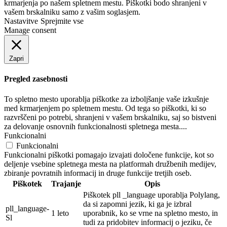
krmarjenja po našem spletnem mestu. Piškotki bodo shranjeni v
vašem brskalniku samo z vašim soglasjem.
Nastavitve
Sprejmite vse
Manage consent
Zapri
Pregled zasebnosti
To spletno mesto uporablja piškotke za izboljšanje vaše izkušnje
med krmarjenjem po spletnem mestu. Od tega so piškotki, ki so
razvrščeni po potrebi, shranjeni v vašem brskalniku, saj so bistveni
za delovanje osnovnih funkcionalnosti spletnega mesta....
Funkcionalni
Funkcionalni
Funkcionalni piškotki pomagajo izvajati določene funkcije, kot so
deljenje vsebine spletnega mesta na platformah družbenih medijev,
zbiranje povratnih informacij in druge funkcije tretjih oseb.
Piškotek
Trajanje
Opis
Piškotek pll _language uporablja Polylang,
da si zapomni jezik, ki ga je izbral
pll_language-
1 leto
uporabnik, ko se vrne na spletno mesto, in
Sl
tudi za pridobitev informacij o jeziku, če