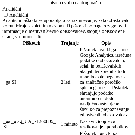
niso na voljo na drug način.
Analitični
Analitični
Analitični piškotki se uporabljajo za razumevanje, kako obiskovalci
komunicirajo s spletnim mestom. Ti piškotki pomagajo zagotoviti
informacije o meritvah število obiskovalcev, stopnja obiskov ene
strani, vir prometa itd.
Piškotek
Trajanje
Opis
Piškotek _ga, ki ga namesti
Google Analytics, izračuna
podatke o obiskovalcih,
sejah in oglaševalskih
akcijah ter spremlja tudi
uporabo spletnega mesta
_ga-SI
2 leti
za analitično poročilo
spletnega mesta. Piškotek
shranjuje podatke
anonimno in dodeli
naključno ustvarjeno
številko za prepoznavanje
edinstvenih obiskovalcev.
_gat_gtag_UA_71260805_1-
Nastavi Google za
1 minuto
SI
razlikovanje uporabnikov.
Piškotek _gid, ki ga