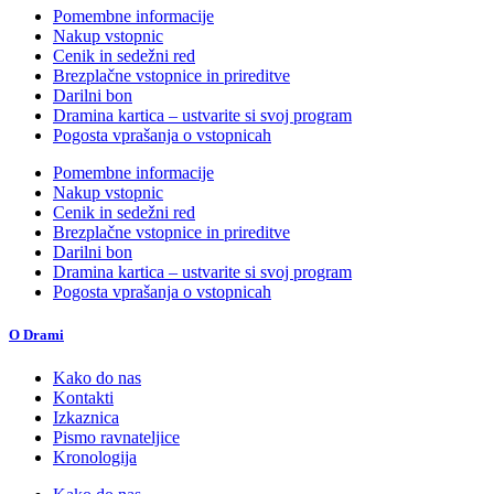
Pomembne informacije
Nakup vstopnic
Cenik in sedežni red
Brezplačne vstopnice in prireditve
Darilni bon
Dramina kartica – ustvarite si svoj program
Pogosta vprašanja o vstopnicah
Pomembne informacije
Nakup vstopnic
Cenik in sedežni red
Brezplačne vstopnice in prireditve
Darilni bon
Dramina kartica – ustvarite si svoj program
Pogosta vprašanja o vstopnicah
O Drami
Kako do nas
Kontakti
Izkaznica
Pismo ravnateljice
Kronologija