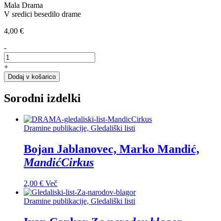
Mala Drama
V sredici besedilo drame
4,00
€
-
Duncan
Macmillan,
+
Vse
Dodaj v košarico
sijajne
stvari
Sorodni izdelki
količina
Dramine publikacije, Gledališki listi
Bojan Jablanovec, Marko Mandić,
MandićCirkus
2,00
€
Več
Dramine publikacije, Gledališki listi