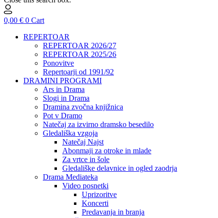
0,00
€
0
Cart
REPERTOAR
REPERTOAR 2026/27
REPERTOAR 2025/26
Ponovitve
Repertoarji od 1991/92
DRAMINI PROGRAMI
Ars in Drama
Slogi in Drama
Dramina zvočna knjižnica
Pot v Dramo
Natečaj za izvirno dramsko besedilo
Gledališka vzgoja
Natečaj Najst
Abonmaji za otroke in mlade
Za vrtce in šole
Gledališke delavnice in ogled zaodrja
Drama Mediateka
Video posnetki
Uprizoritve
Koncerti
Predavanja in branja