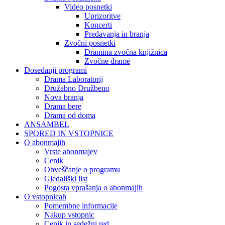
Video posnetki
Uprizoritve
Koncerti
Predavanja in branja
Zvočni posnetki
Dramina zvočna knjižnica
Zvočne drame
Dosedanji programi
Drama Laboratorij
Družabno Družbeno
Nova branja
Drama bere
Drama od doma
ANSAMBEL
SPORED IN VSTOPNICE
O abonmajih
Vrste abonmajev
Cenik
Obveščanje o programu
Gledališki list
Pogosta vprašanja o abonmajih
O vstopnicah
Pomembne informacije
Nakup vstopnic
Cenik in sedežni red