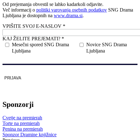
Od prejemanja obvestil se lahko kadarkoli odjavite.
Več informacij o
politiki varovanja osebnih podatkov
SNG Drama
Ljubljana je dostopnih na
www.drama.si
.
VPIŠITE SVOJ E-NASLOV *
KAJ ŽELITE PREJEMATI? *
Mesečni spored SNG Drama
Novice SNG Drama
Ljubljana
Ljubljana
PRIJAVA
Zaščitno z
reCAPTCHA
pod
pogoji
.
Sponzorji
Cvetje na premierah
Torte na premierah
Penina na premierah
Sponzor Dramine knjižnice