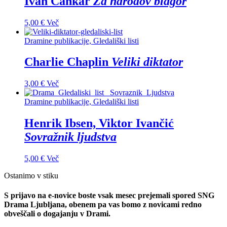
Ivan Cankar
Za narodov blagor
5,00
€
Več
Dramine publikacije, Gledališki listi
Charlie Chaplin
Veliki diktator
3,00
€
Več
Dramine publikacije, Gledališki listi
Henrik Ibsen, Viktor Ivančić
Sovražnik ljudstva
5,00
€
Več
Ostanimo v stiku
S prijavo na e-novice boste vsak mesec prejemali spored SNG
Drama Ljubljana, obenem pa vas bomo z novicami redno
obveščali o dogajanju v Drami.