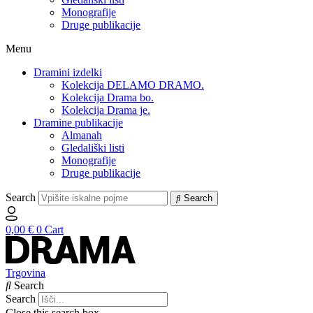
Monografije
Druge publikacije
Menu
Dramini izdelki
Kolekcija DELAMO DRAMO.
Kolekcija Drama bo.
Kolekcija Drama je.
Dramine publikacije
Almanah
Gledališki listi
Monografije
Druge publikacije
Search
Search
0,00
€
0
Cart
Trgovina
Search
Search
Close this search box.