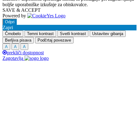
boljše uporabniške izkušnje za obiskovalce.
SAVE & ACCEPT
Powered by
Odpri
Zapri
Črnobelo
Temni kontrast
Svetli kontrast
Ustavitev gibanja
Berljiva pisava
Podčrtaj povezave
A
A
A
prekliči dostopnost
Zagotavlja